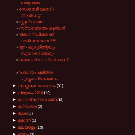
ഇതുവരെ
സോമനടി കേസ് :-
അപ്ഡേറ്റ്
സ്ക്കൂൾ ഡയറി
സർവ്വോദയം കുര്യൻ
‘അവാർഡിതർ‘ക്ക്
അഭിനന്ദനങ്ങൾ !!!
‘ഇ‘ - കുഴൂരിന്റേയും
സുധാകരന്റേയും
‘കക്കട്ടിൽ യാത്രയിലാണ്
‘
‘പാലിയം ചരിത്രം’ -
പുസ്തകപ്രകാശനം
►
പുസ്തകാവലോകനം
(31)
►
പ്രളയം 2018
(10)
►
ബാംഗ്ലൂർ ഡെയ്സ്
(5)
►
ബിനാലെ
(2)
►
ഭാഷ
(5)
►
മരുന്ന്
(1)
►
മലയാളം
(10)
►
മായം
(3)