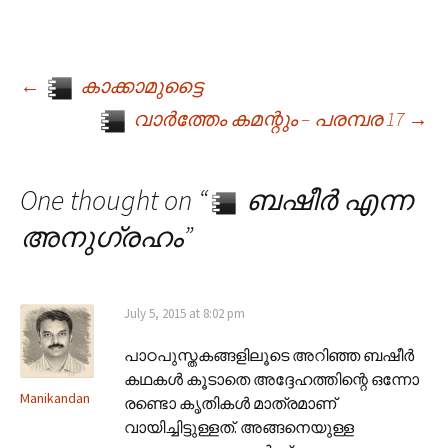
←
കാക്കാമുട്ടൈ
Post navigation
വാർത്തേം കമന്റും – പരമ്പര 17
→
One thought on “
ബഷീർ എന്ന
അനുഗ്രഹം
”
July 5, 2015 at 8:02 pm
പാഠപുസ്തകങ്ങളിലൂടെ അറിഞ്ഞ ബഷീർ
കഥകൾ കൂടാതെ അദ്ദേഹത്തിന്റെ ഒന്നോ
Manikandan
രണ്ടൊ കൃതികൾ മാത്രമാണ്
വായിച്ചിട്ടുള്ളത്. അങ്ങനെയുള്ള