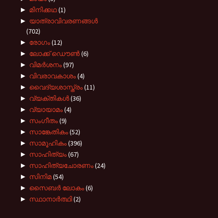
►
മിനിക്കഥ
(1)
►
യാത്രാവിവരണങ്ങൾ
(702)
►
രോഗം
(12)
►
ലോക്ക് ഡൌൺ
(6)
►
വിമർശനം
(97)
►
വിവരാവകാശം
(4)
►
വൈദ്യശാസ്ത്രം
(11)
►
വ്യക്തികൾ
(36)
►
വ്യായാമം
(4)
►
സംഗീതം
(9)
►
സാങ്കേതികം
(52)
►
സാമൂഹികം
(396)
►
സാഹിത്യം
(67)
►
സാഹിത്യചോരണം
(24)
►
സിനിമ
(54)
►
സൈബർ ലോകം
(6)
►
സ്ഥാനാർത്ഥി
(2)