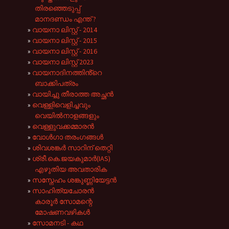
തിരഞ്ഞെടുപ്പ്
മാനദണ്ഡം എന്ത് ?
വായനാ ലിസ്റ്റ് - 2014
വായനാ ലിസ്റ്റ് - 2015
വായനാ ലിസ്റ്റ് - 2016
വായനാ ലിസ്റ്റ് 2023
വായനാദിനത്തിൻ്റെ
ബാക്കിപത്രം
വായിച്ചു തീരാത്ത അച്ഛൻ
വെള്ളിവെളിച്ചവും
വെയിൽനാളങ്ങളും
വെള്ളുവക്കമ്മാരൻ
വോൾഗാ തരംഗങ്ങൾ
ശിവശങ്കർ സാറിന് തെറ്റി
ശ്രീ.കെ.ജയകുമാർ(IAS)
എഴുതിയ അവതാരിക
സസ്നേഹം ശങ്കുണ്ണിയേട്ടൻ
സാഹിത്യചോരൻ
കാരൂർ സോമന്റെ
മോഷണവഴികൾ
സോമനടി - കഥ