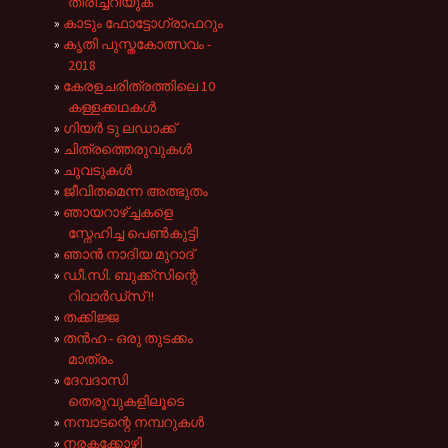
തിരിച്ചറിയുക
കാടും ഫോട്ടോഗ്രാഫറും
കൃതി പുസ്തകോത്സവം -
2018
കേരളചരിത്രത്തിലെ 10
കള്ളക്കഥകൾ
ഗിയർ ടു ലഡാക്ക്
ചിത്രത്തെരുവുകൾ
ചുവടുകൾ
ജീവിതമെന്ന അത്ഭുതം
ഞായറാഴ്ച്ചകളെ
സ്നേഹിച്ച പെൺ‌കുട്ടി
ഞാൻ നാദിയ മുറാദ്
ഡീ.സി. ബുക്ക്സിന്റെ
റിവാർഡ്സ് !!
തക്കിജ്ജ
തൻ‌ഹ - ഒരു തുടക്കം
മാത്രം
ദേവദാസി
തെരുവുകളിലൂടെ
നമ്പാടന്റെ നമ്പറുകൾ
നരകക്കോഴി