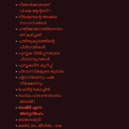
നിങ്ങൾക്കാരാണ്
പി.ജെ.ആന്റണി ?
നിരക്ഷരന്റെ അക്ഷര
സാഹസങ്ങൾ
പന്തിഭോജനത്തിനെന്താ
ണ് കഴിച്ചത്?
പന്തിരുകുലത്തിന്റെ
പിൻ‌ഗാമികൾ
പുസ്തക വിൽ‌പ്പനയുടെ
പിന്നാമ്പുറങ്ങൾ
പുസ്തകദിന കുറിപ്പ്
പ്രവാസികളുടെ കൂടാരം
പ്‌ളാവ് ജയനും ചക്ക
നിരക്ഷരനും
ഫോർട്ട് കൊച്ചിൻ
ബംബം ഹരഹര ബംബം
ബോൽ !
ബഷീർ എന്ന
അനുഗ്രഹം
ഭയങ്കരാമുടി
മഞ്ഞ്, മഴ, ജീവിതം - കെ