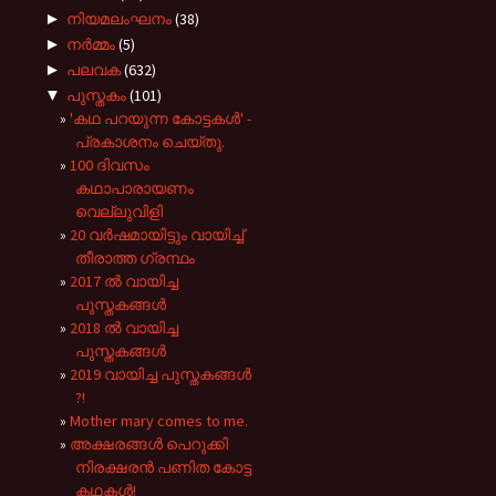
►
നിയമലംഘനം
(38)
►
നർമ്മം
(5)
►
പലവക
(632)
▼
പുസ്തകം
(101)
'കഥ പറയുന്ന കോട്ടകൾ' -
പ്രകാശനം ചെയ്തു.
100 ദിവസം
കഥാപാരായണം
വെല്ലുവിളി
20 വർഷമായിട്ടും വായിച്ച്
തീരാത്ത ഗ്രന്ഥം
2017 ൽ വായിച്ച
പുസ്തകങ്ങൾ
2018 ൽ വായിച്ച
പുസ്തകങ്ങൾ
2019 വായിച്ച പുസ്തകങ്ങൾ
?!
Mother mary comes to me.
അക്ഷരങ്ങൾ പെറുക്കി
നിരക്ഷരൻ പണിത കോട്ട
കഥകൾ!