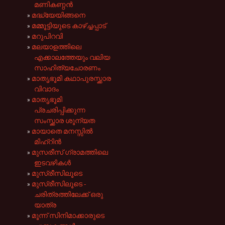
മണികണ്ഠൻ
മദ്ധ്യേയിങ്ങനെ
മമ്മൂട്ടിയുടെ കാഴ്‌ച്ചപ്പാട്
മറുപിറവി
മലയാളത്തിലെ
എക്കാലത്തേയും വലിയ
സാഹിത്യചോരണം
മാതൃഭൂമി കഥാപുരസ്ക്കാര
വിവാദം
മാതൃഭൂമി
പ്രചരിപ്പിക്കുന്ന
സംസ്ക്കാര ശൂന്യത
മായാതെ മനസ്സിൽ
മിഹ്‌റിൻ
മുസരീസ് ഗ്രാമത്തിലെ
ഇടവഴികൾ
മുസ്‌രീസിലൂടെ
മുസ്‌രീസിലൂടെ -
ചരിത്രത്തിലേക്ക് ഒരു
യാ‍ത്ര
മൂന്ന് സിനിമാക്കാരുടെ