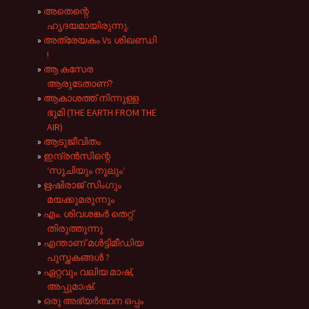
അതെന്റെ
ഹൃദയമായിരുന്നു.
അത്രേയകം Vs ശിഖണ്ഡി
!
ആ കസേര
ആരുടേതാണ്?
ആകാശത്ത് നിന്നുള്ള
ഭൂമി (THE EARTH FROM THE
AIR)
ആടുജീവിതം
ഇന്ദ്രൻസിന്റെ
‘സൂചിയും നൂലും‘
ഋഷിരാജ് സിംഗും
മയക്കുമരുന്നും
എം. ശിവശങ്കർ തെറ്റ്
തിരുത്തുന്നു
എന്താണ് മൾട്ടിമീഡിയ
പുസ്തകങ്ങൾ ?
ഏറ്റവും വലിയ മാഷ്,
അപ്പുമാഷ്.
ഒരു അഭ്യർത്ഥന ഒപ്പം