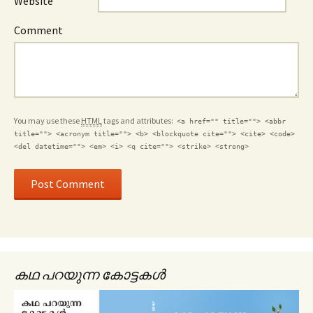
Website
Comment
You may use these
HTML
tags and attributes:
<a href="" title=""> <abbr
title=""> <acronym title=""> <b> <blockquote cite=""> <cite> <code>
<del datetime=""> <em> <i> <q cite=""> <strike> <strong>
കഥ പറയുന്ന കോട്ടകൾ