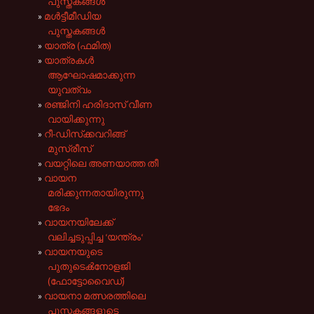
പുസ്തകങ്ങള്‍
മൾട്ടീമീഡിയ
പുസ്തകങ്ങൾ
യാത്ര (ഫമിത)
യാത്രകൾ
ആഘോഷമാക്കുന്ന
യുവത്വം
രഞ്ജിനി ഹരിദാസ് വീണ
വായിക്കുന്നു
റീ‌-ഡിസ്‌ക്കവറിങ്ങ്
മുസ്‌രീസ്
വയറ്റിലെ അണയാത്ത തീ
വായന
മരിക്കുന്നതായിരുന്നു
ഭേദം
വായനയിലേക്ക്
വലിച്ചടുപ്പിച്ച ‘യന്ത്രം‘
വായനയുടെ
പുതുടെൿനോളജി
(ഫോട്ടോവൈഡ്)
വായനാ മത്സരത്തിലെ
പുസ്തകങ്ങളുടെ