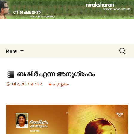
travelogues, book reviews, social issues,
cinema, memories & lot more…
niraksharan (നിരക്ഷരൻ)
Skip to content
Search
Menu
for:
ബഷീർ എന്ന അനുഗ്രഹം
Jul 2, 2015 @ 5:12
പുസ്തകം