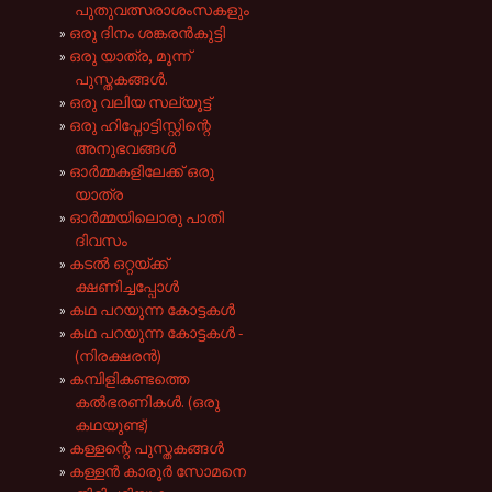
പുതുവത്സരാശംസകളും
ഒരു ദിനം ശങ്കരൻകുട്ടി
ഒരു യാത്ര, മൂന്ന്
പുസ്തകങ്ങൾ.
ഒരു വലിയ സല്യൂട്ട്
ഒരു ഹിപ്നോട്ടിസ്റ്റിന്റെ
അനുഭവങ്ങൾ
ഓർമ്മകളിലേക്ക് ഒരു
യാത്ര
ഓർമ്മയിലൊരു പാതി
ദിവസം
കടൽ ഒറ്റയ്ക്ക്
ക്ഷണിച്ചപ്പോൾ
കഥ പറയുന്ന കോട്ടകൾ
കഥ പറയുന്ന കോട്ടകൾ -
(നിരക്ഷരൻ)
കമ്പിളികണ്ടത്തെ
കൽഭരണികൾ. (ഒരു
കഥയുണ്ട്)
കള്ളന്റെ പുസ്തകങ്ങൾ
കള്ളൻ കാരൂർ സോമനെ