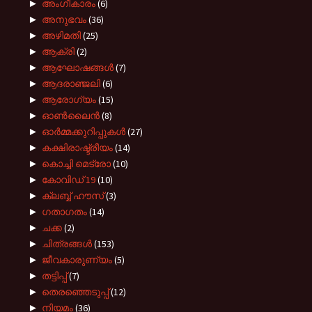
►
അംഗീകാരം
(6)
►
അനുഭവം
(36)
►
അഴിമതി
(25)
►
ആക്രി
(2)
►
ആഘോഷങ്ങൾ
(7)
►
ആദരാഞ്ജലി
(6)
►
ആരോഗ്യം
(15)
►
ഓൺലൈൻ
(8)
►
ഓർമ്മക്കുറിപ്പുകൾ
(27)
►
കക്ഷിരാഷ്ട്രീയം
(14)
►
കൊച്ചി മെട്രോ
(10)
►
കോവിഡ് 19
(10)
►
ക്ലബ്ബ് ഹൗസ്
(3)
►
ഗതാഗതം
(14)
►
ചക്ക
(2)
►
ചിത്രങ്ങൾ
(153)
►
ജീവകാരുണ്യം
(5)
►
തട്ടിപ്പ്
(7)
►
തെരഞ്ഞെടുപ്പ്
(12)
►
നിയമം
(36)