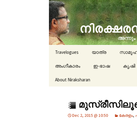
travelogues, book reviews, 
niraksha
Skip to content
Travelogues
യാത്ര
സാമൂഹ
അംഗീകാരം
ഇ-ഭാഷ
കൃഷി
About Niraksharan
മുസ്‌രീസിലൂ
Dec 2, 2015 @ 10:50
കേരളം
,