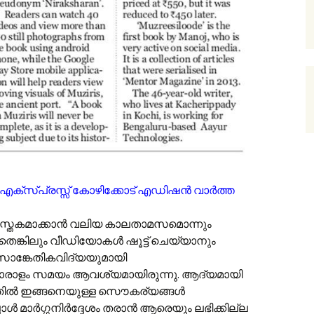
ൻ എക്സ്പ്രസ്സ് കോഴിക്കോട് എഡിഷൻ വാർത്ത
്റർ പുസ്തകമാക്കാൻ വലിയ കാലതാ‌മസമൊന്നും
നതെങ്കിലും വീഡിയോകൾ ഷൂട്ട് ചെയ്യാനും
സാങ്കേതികവിദ്യയുമായി
 ധാരാളം സമയം ആവശ്യമായിരുന്നു. ആദ്യമായി
അതിൽ ഇങ്ങനെയുള്ള സൌകര്യങ്ങൾ
ോൾ മാർഗ്ഗനിർദ്ദേശം തരാൻ ആരെയും ലഭിക്കില്ല