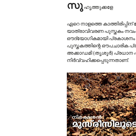
സു
ഹൃത്തുക്കളേ
ഏറെ നാളത്തെ കാത്തിരിപ്പിന് 
യാത്രാവിവരണ പുസ്തകം നവംബർ 
ഔദ്യോഗികമായി പ്രകാശനം ച
പുസ്തകത്തിന്റെ ഔപചാരിക പ
അക്കാഡമി (തൃശൂർ) പ്രധാന ഹാളി
നിർവ്വഹിക്കപ്പെടുന്നതാണ്.