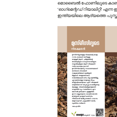
മൊബൈൽ ഫോണിലൂടെ കാണാനുള
‘ഓഗ്‌മെന്റഡ് റിയാലിറ്റി’ എന
ഇന്ത്യയിലെ ആദ്യത്തെ പുസ്