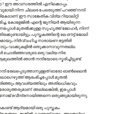
ോ ? ഈ അവസരത്തിൽ എനിക്കൊപ്പം
ി നിന്ന ചിലരെ പേരെടുത്ത് പറഞ്ഞ് നന്ദി
രികേടാണ്. ഈ സാങ്കേതിക വിദ്യ റിയാലിറ്റി
ച്ച, കോളേജിൽ എന്റെ ജൂനിയർ ആയിരുന്ന
ന്നപ്പോൾ മുതൽക്കുള്ള സുഹൃത്ത് ജോഹർ, നിന്ന്
ിരക്കുണ്ടായിട്ടും പുസ്തകത്തിന്റെ ലേ ഔട്ട് ജോലി
ും നിർവ്വഹിച്ച നാരായണ ഭട്ടതിരി
പാടും വാക്കുകളിൽ ഒതുക്കാനാവുന്നതല്ല.
ൾ ചൊരിഞ്ഞവരുടെ ഒരു വലിയ നിര.
ത്തിൽ ഞാൻ നന്ദിയോടെ സ്മരിച്ചിട്ടുണ്ട്.
 നന്ദി രേഖപ്പെടുത്താനുള്ളത് ഓരോ ഓൺലൈൻ
ലോഗെഴുത്ത് ആരംഭിച്ചപ്പോൾ മുതൽ
ൊരിഞ്ഞും ആവശ്യത്തിലും അതിലധികവും
 ഓരോരുത്തരുമാണ്. അല്ലെങ്കിൽ, ഇപ്പോൾ
ോജ് രവീന്ദ്രനായിത്തന്നെ ഒതുങ്ങുമായിരുന്നു.
കൊണ്ട് ആദ്യമായി ഒരു പുസ്തകം
്രശ്നങ്ങളും ഇതിൽ കണ്ടെന്ന് വരാം. അതെല്ലാം