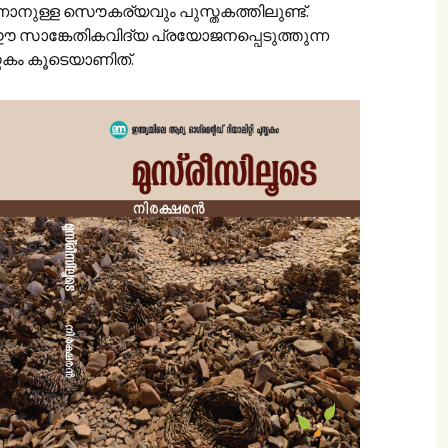
്ള സൌകര്യവും പുസ്തകത്തിലുണ്ട്.
്ന ഈ സാങ്കേതികവിദ്യ പ്രയോജനപ്പെടുത്തുന്ന
തകം കൂടെയാണിത്.