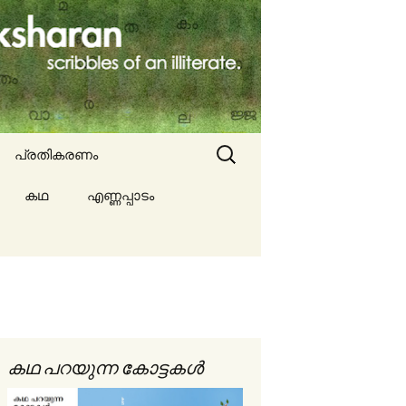
Search
പ്രതികരണം
for:
കഥ
എണ്ണപ്പാടം
ല്ല
ങൾ
കഥ പറയുന്ന കോട്ടകൾ