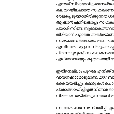
എന്നത് സ്വാഭാവികമാണല്ല
കലവറയില്ലാത്ത സഹകരണവുമായ
രേഖപ്പെടുത്താതിരിക്കുന്നത് ശ
ആക്കാൻ എനിക്കൊപ്പം സഹകരി
പ്യാരി സിങ്ങ്, ബൂലോകത്ത് വ
തിരിയാൻ പറ്റാത്ത അത്രയ്ക്ക് ത
സമയബന്ധിതമായും മനോഹരമായ
എന്നിവരോടുള്ള നന്ദിയും കടപ്
പിന്നെയുമുണ്ട്, സഹകരണങ്ങ
എല്ലാവരേയും കൃത്യമായി ആമുഖ
ഇതിനെല്ലാം പുറമേ എനിക്ക്
വായനക്കാരോടുമാണ്. 2007 ബ്
കൈയ്യടിച്ചും കമന്റുകൾ ച
പ്രോത്സാഹിപ്പിച്ചത് നിങ്ങൾ
നിരക്ഷരനായിരിക്കുന്ന ഞാൻ മന
സാങ്കേതികത സമന്വയിപ്പിച്ചു
ഇറക്കുന്നതിന്റേതായ എല്ലാ പ