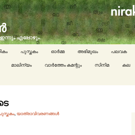
social issues, cinema, memories & lot more…
ran (നിരക്ഷരൻ)
ികം
പുസ്തകം
ഓർമ്മ
അഭിമുഖം
പലവക
മാലിന്യം
വാർത്തേം കമന്റും
സിനിമ
കായികം
കല
കവിതയേയ
പാചകം
ടെ
മാദ്ധ്യമങ്
പുസ്തകം
,
യാത്രാവിവരണങ്ങൾ