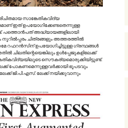
രിചിതമായ സാങ്കേതികവിദ്യ
രമാണ് ഇത് ഉപയോഗിക്കേണ്ടതെന്നുള്ള
ട്. പത്തൊൻപത് അദ്ധ്യായങ്ങളിലായി
നൂറിൽ‌പ്പരം ചിത്രങ്ങളും അത്തരത്തിൽ
പുറമേ റഫറൻസിന് ഉപയോഗിച്ചിട്ടുള്ള ഗ്രന്ഥങ്ങൾ
ൽ ചിലതിന്റെയെങ്കിലും ഉൾപ്പേജുകളിലേക്ക്
േതികവിദ്യയിലൂടെ സൌകര്യമൊരുക്കിയിട്ടുണ്ട്.
ക്ക് പോകണമെന്നുള്ളവർക്കായി ഭൂപടവും
ക്ക് ജി.പി.എസ്. ലേക്ക് നയിക്കുവാനും