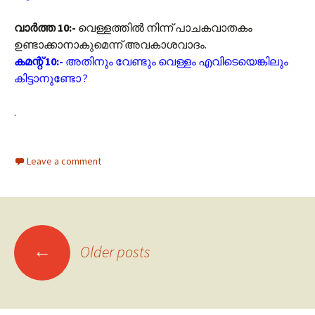
വാർത്ത 10:-
വെള്ളത്തിൽ നിന്ന് പാചകവാതകം
ഉണ്ടാക്കാനാകുമെന്ന് അവകാശവാദം.
കമന്റ് 10:-
അതിനും വേണ്ടും വെള്ളം എവിടെയെങ്കിലും
കിട്ടാനുണ്ടോ ?
.
Leave a comment
←
Older posts
Posts navigation