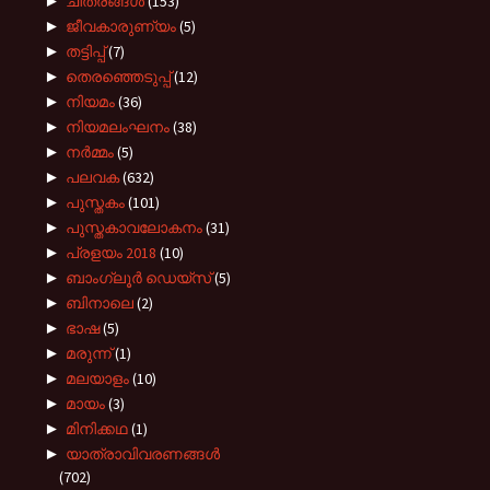
►
ചിത്രങ്ങൾ
(153)
►
ജീവകാരുണ്യം
(5)
►
തട്ടിപ്പ്
(7)
►
തെരഞ്ഞെടുപ്പ്
(12)
►
നിയമം
(36)
►
നിയമലംഘനം
(38)
►
നർമ്മം
(5)
►
പലവക
(632)
►
പുസ്തകം
(101)
►
പുസ്തകാവലോകനം
(31)
►
പ്രളയം 2018
(10)
►
ബാംഗ്ലൂർ ഡെയ്സ്
(5)
►
ബിനാലെ
(2)
►
ഭാഷ
(5)
►
മരുന്ന്
(1)
►
മലയാളം
(10)
►
മായം
(3)
►
മിനിക്കഥ
(1)
►
യാത്രാവിവരണങ്ങൾ
(702)