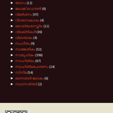
►
രോഗം
(12)
►
ലോക്ക് ഡൌൺ
(6)
►
വിമർശനം
(97)
►
വിവരാവകാശം
(4)
►
വൈദ്യശാസ്ത്രം
(11)
►
വ്യക്തികൾ
(36)
►
വ്യായാമം
(4)
►
സംഗീതം
(9)
►
സാങ്കേതികം
(52)
►
സാമൂഹികം
(396)
►
സാഹിത്യം
(67)
►
സാഹിത്യചോരണം
(24)
►
സിനിമ
(54)
►
സൈബർ ലോകം
(6)
►
സ്ഥാനാർത്ഥി
(2)