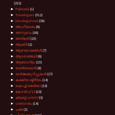
(252)
►
Pulimada
(1)
►
Travelogues
(512)
►
Uncategorized
(38)
►
അംഗീകാരം
(6)
►
അനുഭവം
(36)
►
അഴിമതി
(25)
►
ആക്രി
(2)
►
ആഘോഷങ്ങൾ
(7)
►
ആദരാഞ്ജലി
(6)
►
ആരോഗ്യം
(15)
►
ഓൺലൈൻ
(8)
►
ഓർമ്മക്കുറിപ്പുകൾ
(27)
►
കക്ഷിരാഷ്ട്രീയം
(14)
►
കൊച്ചി മെട്രോ
(10)
►
കോവിഡ് 19
(10)
►
ക്ലബ്ബ് ഹൗസ്
(3)
►
ഗതാഗതം
(14)
►
ചക്ക
(2)