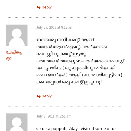
Reply
July 27, 2009 at 8:13 am
ഇതൊരു നന്ദി കമന്റ്‌ ആണ് .
താങ്കള്‍ ആണ് എന്റെ ആദ്യത്തെ
ചേച്ചിപ്പെ
പോസ്റ്റിനു കമന്റ്‌ ഇട്ടതു …
ണ്ണ്
അതോണ്ട് താങ്കളുടെ ആദ്യത്തെ പോസ്റ്റ്‌
യാദൃശ്ചികം( ഒറ്റ കുത്തിനു ശരിയായി
മഹാ ഭാഗ്യം! ) ആയി (കാന്താരിക്കുട്ടി via )
കണ്ടപ്പോള്‍ ഒരു കമന്റ്‌ ഇടുന്നു !
Reply
July 2, 2011 at 3:51 am
sir u r a puppuli, 2day I visited some of ur