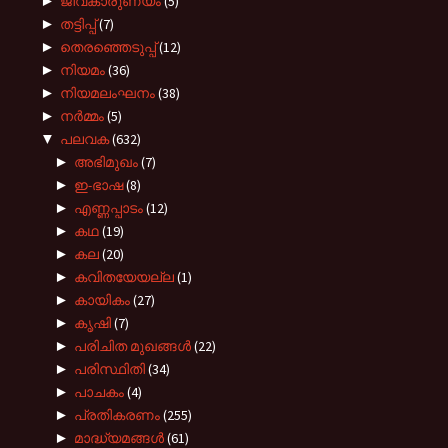
►
ജീവകാരുണ്യം
(5)
►
തട്ടിപ്പ്
(7)
►
തെരഞ്ഞെടുപ്പ്
(12)
►
നിയമം
(36)
►
നിയമലംഘനം
(38)
►
നർമ്മം
(5)
▼
പലവക
(632)
►
അഭിമുഖം
(7)
►
ഇ-ഭാഷ
(8)
►
എണ്ണപ്പാടം
(12)
►
കഥ
(19)
►
കല
(20)
►
കവിതയേയല്ല
(1)
►
കായികം
(27)
►
കൃഷി
(7)
►
പരിചിത മുഖങ്ങള്‍
(22)
►
പരിസ്ഥിതി
(34)
►
പാചകം
(4)
►
പ്രതികരണം
(255)
►
മാദ്ധ്യമങ്ങൾ
(61)