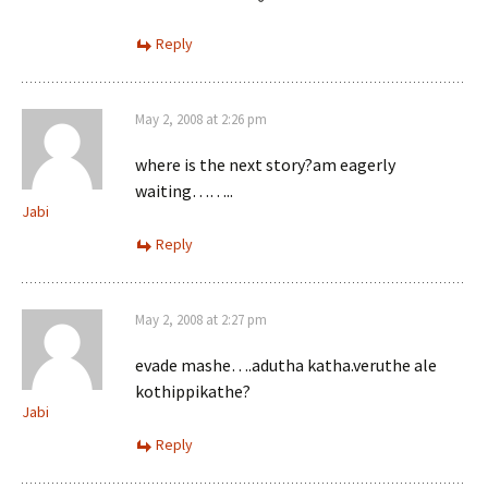
Reply
May 2, 2008 at 2:26 pm
where is the next story?am eagerly
waiting……..
Jabi
Reply
May 2, 2008 at 2:27 pm
evade mashe….adutha katha.veruthe ale
kothippikathe?
Jabi
Reply