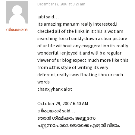
December 17, 2007 at 3:29 am
jabi said…
its amazing man.am really interested,i
നിരക്ഷരന്‍
checked all of the links in it.this is wot am
searching for.u frankly drawn a clear picture
of ur life without any exaggeration.its really
wonderful.i enjoyed it and will b a regular
viewer of ur blog.expect much more like this
from u.this style of writing its very
deferent,really i was floating thru ur each
words.
thanx,yhanx alot
October 29, 2007 6:40 AM
നിരക്ഷരന്‍ said…
ഞാന്‍ ശ്രമിക്കാം ജബ്ബൂസേ
പറ്റുന്നപോലെയൊക്കെ എഴുതി വിടാം.