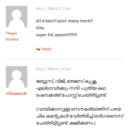
May 2, 2008 at 2:27 pm
all d best!! post many more!!
ithu
Thejus
super hit aavum!!!!!!!!
Krishna
Reply
May 2, 2008 at 2:35 pm
ജബ്ബൂസ്, വിജി, തേജസ് കൃഷ്ണ,
എല്ലാവര്‍ക്കും നന്ദി. പുതിയ കഥ
നിരക്ഷരന്‍
ഷൌക്കത്ത് പോസ്റ്റ് ചെയ്തിട്ടുണ്ട്.
(വായിക്കാനുള്ള സൌകര്യത്തിന് പഴയ
ചില കമന്റുകള്‍ വേര്‍തിരിച്ച് ഓര്‍ഗനൈസ്
ചെയ്തിട്ടിട്ടുണ്ട്. ക്ഷമിക്കണം.)