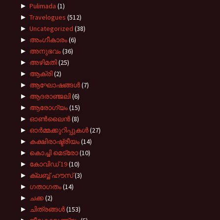
►
Pulimada
(1)
►
Travelogues
(512)
►
Uncategorized
(38)
►
അംഗീകാരം
(6)
►
അനുഭവം
(36)
►
അഴിമതി
(25)
►
ആക്രി
(2)
►
ആഘോഷങ്ങൾ
(7)
►
ആദരാഞ്ജലി
(6)
►
ആരോഗ്യം
(15)
►
ഓൺലൈൻ
(8)
►
ഓർമ്മക്കുറിപ്പുകൾ
(27)
►
കക്ഷിരാഷ്ട്രീയം
(14)
►
കൊച്ചി മെട്രോ
(10)
►
കോവിഡ് 19
(10)
►
ക്ലബ്ബ് ഹൗസ്
(3)
►
ഗതാഗതം
(14)
►
ചക്ക
(2)
►
ചിത്രങ്ങൾ
(153)