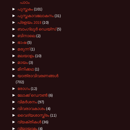
പാഠം
►
പുസ്തകം
(101)
►
പുസ്തകാവലോകനം
(31)
►
പ്രളയം 2018
(10)
►
ബാംഗ്ലൂർ ഡെയ്സ്
(5)
►
ബിനാലെ
(2)
►
ഭാഷ
(5)
►
മരുന്ന്
(1)
►
മലയാളം
(10)
►
മായം
(3)
►
മിനിക്കഥ
(1)
►
യാത്രാവിവരണങ്ങൾ
(702)
►
രോഗം
(12)
►
ലോക്ക് ഡൌൺ
(6)
►
വിമർശനം
(97)
►
വിവരാവകാശം
(4)
►
വൈദ്യശാസ്ത്രം
(11)
►
വ്യക്തികൾ
(36)
►
വ്യായാമം
(4)