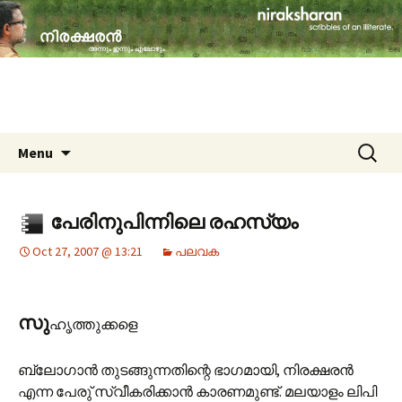
travelogues, book reviews, social issues,
cinema, memories & lot more…
niraksharan (നിരക്ഷരൻ)
Skip to content
Search
Menu
for:
പേരിനുപിന്നിലെ രഹസ്യം
Oct 27, 2007 @ 13:21
പലവക
സു
ഹൃത്തുക്കളെ
ബ്ലോഗാന്‍ തുടങ്ങുന്നതിന്റെ ഭാഗമായി, നിരക്ഷരന്‍
എന്ന പേരു്‌ സ്വീകരിക്കാന്‍ കാരണമുണ്ട്. മലയാളം ലിപി