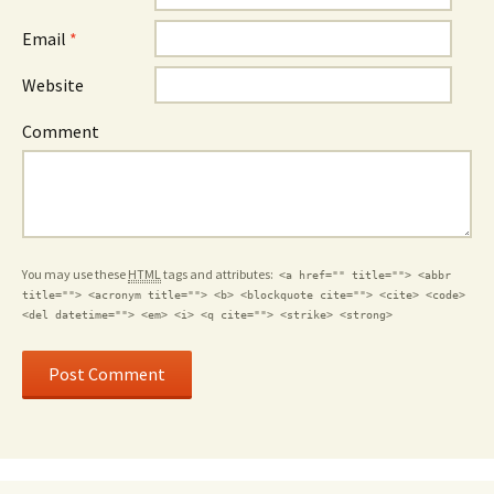
Email
*
Website
Comment
You may use these
HTML
tags and attributes:
<a href="" title=""> <abbr
title=""> <acronym title=""> <b> <blockquote cite=""> <cite> <code>
<del datetime=""> <em> <i> <q cite=""> <strike> <strong>