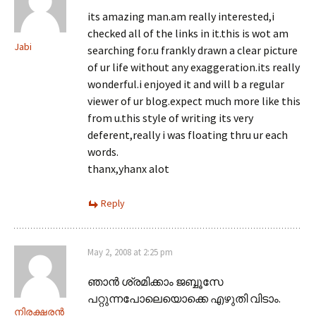
its amazing man.am really interested,i
checked all of the links in it.this is wot am
Jabi
searching for.u frankly drawn a clear picture
of ur life without any exaggeration.its really
wonderful.i enjoyed it and will b a regular
viewer of ur blog.expect much more like this
from u.this style of writing its very
deferent,really i was floating thru ur each
words.
thanx,yhanx alot
Reply
May 2, 2008 at 2:25 pm
ഞാന്‍ ശ്രമിക്കാം ജബ്ബൂസേ
പറ്റുന്നപോലെയൊക്കെ എഴുതി വിടാം.
നിരക്ഷരന്‍