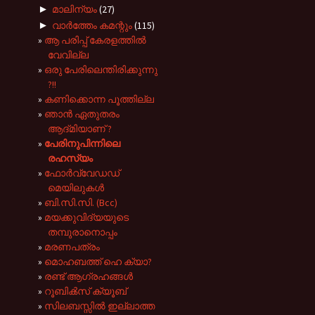
►
മാലിന്യം
(27)
►
വാർത്തേം കമന്റും
(115)
ആ പരിപ്പ് കേരളത്തിൽ
വേവില്ല
ഒരു പേരിലെന്തിരിക്കുന്നു
?!!
കണിക്കൊന്ന പൂത്തില്ല
ഞാൻ ഏതുതരം
ആദ്‌മിയാണ് ?
പേരിനുപിന്നിലെ
രഹസ്യം
ഫോര്‍വ്വേഡഡ്
മെയിലുകള്‍
ബി.സി.സി. (Bcc)
മയക്കുവിദ്യയുടെ
തമ്പുരാനൊപ്പം
മരണപത്രം
മൊഹബത്ത് ഹെ ക്യാ?
രണ്ട് ആഗ്രഹങ്ങള്‍
റൂബിക്‍സ് ക്യൂബ്
സിലബസ്സിൽ ഇല്ലാത്ത