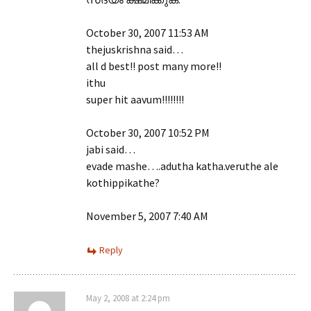
October 30, 2007 11:53 AM
thejuskrishna said…
all d best!! post many more!!
ithu
super hit aavum!!!!!!!!
October 30, 2007 10:52 PM
jabi said…
evade mashe….adutha katha.veruthe ale
kothippikathe?
November 5, 2007 7:40 AM
Reply
May 2, 2008 at 2:24 pm