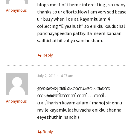
blogs most of them r interesting , so many
Anonymous
thanks to ur efforts.Now I am very sad bcase
u r buzy when I c u at Kayamkulam 4
collecting “E yezhuth” so enikku kuuduthal
parichayapeedan pattiyilla .neeril kanaan
sadhichathil valiya santhosham.
Reply
July 2, 2011 at 4:07 am
ഈയെഴുത്ത് മഹാസംഭവം തന്നെ
സംരഭത്തിന് നന്ദി നന്ദി ….നന്ദി ….
Anonymous
നന്ദി harish kayamkulam ( manoj sir ennu
ravile kayamkulathu vachu enikku thanna
eeyezhuthin nandhi)
Reply