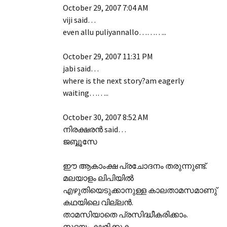
October 29, 2007 7:04 AM
viji said…
even allu puliyannallo………..
October 29, 2007 11:31 PM
jabi said…
where is the next story?am eagerly
waiting……..
October 30, 2007 8:52 AM
നിരക്ഷരന്‍ said…
ജബ്ബൂസേ
ഈ ആകാംക്ഷ പ്രചോദനം തരുന്നുണ്ട്.
മലയാളം ലിപിയില്‍
എഴുതിയെടുക്കാനുള്ള കാലതാമസമാണു്‌
കഥയിലെ വില്ലന്‍.
താമസിയാതെ പ്രസിദ്ധീകരിക്കാം.
സദയം ക്ഷമിക്കുക.