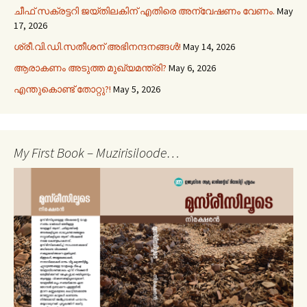
ചീഫ് സക്രട്ടറി ജയ്തിലകിന് എതിരെ അന്വേഷണം വേണം.
May
17, 2026
ശ്രീ.വി.ഡി.സതീശന് അഭിനന്ദനങ്ങൾ!
May 14, 2026
ആരാകണം അടുത്ത മുഖ്യമന്ത്രി?
May 6, 2026
എന്തുകൊണ്ട് തോറ്റു?!
May 5, 2026
My First Book – Muzirisiloode…