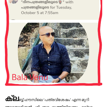
ക്ല
ബ്ബ് ഹൗസിലെ ‘പത്രവിശേഷം’ എന്ന മുറി