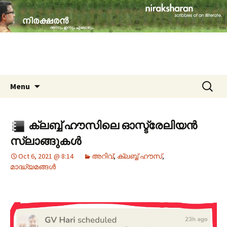
travelogues, book reviews, social issues,
cinema, memories & lot more…
niraksharan (നിരക്ഷരൻ)
Skip to content
Search
Menu
for:
ക്ലബ്ബ് ഹൗസിലെ ഓസ്ട്രേലിയൻ
സ്ലാങ്ങുകൾ
Oct 6, 2021 @ 8:14
അറിവ്
,
ക്ലബ്ബ് ഹൗസ്
,
മാദ്ധ്യമങ്ങൾ