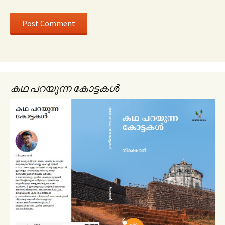
കഥ പറയുന്ന കോട്ടകൾ