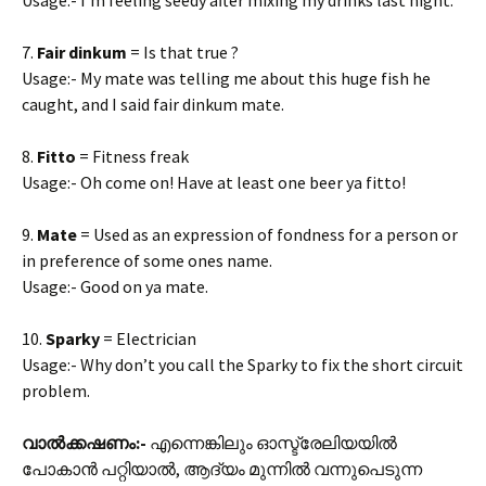
Usage:- I’m feeling seedy after mixing my drinks last night.
7.
Fair dinkum
= Is that true ?
Usage:- My mate was telling me about this huge fish he
caught, and I said fair dinkum mate.
8.
Fitto
= Fitness freak
Usage:- Oh come on! Have at least one beer ya fitto!
9.
Mate
= Used as an expression of fondness for a person or
in preference of some ones name.
Usage:- Good on ya mate.
10.
Sparky
= Electrician
Usage:- Why don’t you call the Sparky to fix the short circuit
problem.
വാൽക്കഷണം:-
എന്നെങ്കിലും ഓസ്ട്രേലിയയിൽ
പോകാൻ പറ്റിയാൽ, ആദ്യം മുന്നിൽ വന്നുപെടുന്ന