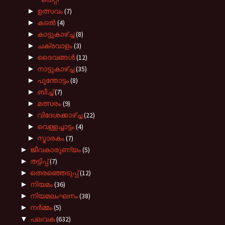
►
ഉത്സവം
(7)
►
കടല്‍
(4)
►
കാട്ടുകാഴ്ച്ച
(8)
►
ചക്രവാളം
(3)
►
ദൈവങ്ങള്‍
(12)
►
നാട്ടുകാഴ്‌ച്ച
(35)
►
പൂന്തോട്ടം
(8)
►
ബീച്ച്
(7)
►
മത്സരം
(9)
►
വിദേശക്കാഴ്ച്ച
(22)
►
വെള്ളച്ചാട്ടം
(4)
►
സ്മാരകം
(7)
►
ജീവകാരുണ്യം
(5)
►
തട്ടിപ്പ്
(7)
►
തെരഞ്ഞെടുപ്പ്
(12)
►
നിയമം
(36)
►
നിയമലംഘനം
(38)
►
നർമ്മം
(5)
▼
പലവക
(632)