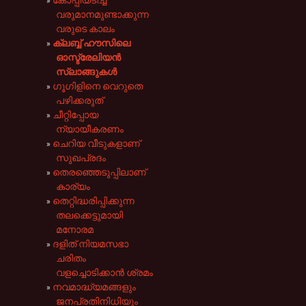
കോപ്പിയടിച്ച്
വരുമാനമുണ്ടാക്കുന്ന
വരുടെ കാലം
ക്ലബ്ബ് ഹൗസിലെ
ഓസ്ട്രേലിയൻ
സ്ലാങ്ങുകൾ
ഗൂഗിളിനെ വെറുതെ
പഴിക്കരുത്
ചീറ്റിപ്പോയ
ന്യായീകരണം
ചെറിയ വീടുകളാണ്
സുഖപ്രദം
തെരഞ്ഞെടുപ്പിലാണ്
കാര്യം
തെറ്റിദ്ധരിപ്പിക്കുന്ന
തലക്കെട്ടുമായി
മനോരമ
ദളിത് നിയമസഭാ
ചരിതം
വളച്ചൊടിക്കാൻ ശ്രമം
നവമാദ്ധ്യമങ്ങളും
ജനപ്രതിനിധിയും