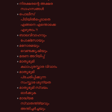
നിരക്ഷരന്റെ അക്ഷര
സാഹസങ്ങൾ
പൊലീസ്
പിടിയിൽപ്പെടാതെ
എങ്ങനെ എന്തൊക്കെ
എഴുതാം ?!
ബാലവിവാഹവും
പോക്സോയും
മനോരമയും
വെണ്ടക്കൃഷിയും
മരണ അറിയിപ്പ്
മാതൃഭൂമി
കഥാപുരസ്ക്കാര വിവാദം
മാതൃഭൂമി
പ്രചരിപ്പിക്കുന്ന
സംസ്ക്കാര ശൂന്യത
മാതൃഭൂമി സ്വയം
ഓർക്കുക
മാദ്ധ്യമ
സ്വാതന്ത്ര്യവും
അന്തിച്ചർച്ചയും