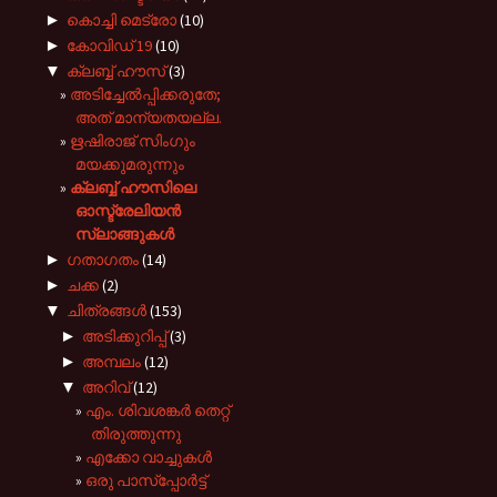
►
കൊച്ചി മെട്രോ
(10)
►
കോവിഡ് 19
(10)
▼
ക്ലബ്ബ് ഹൗസ്
(3)
അടിച്ചേൽപ്പിക്കരുതേ;
അത് മാന്യതയല്ല.
ഋഷിരാജ് സിംഗും
മയക്കുമരുന്നും
ക്ലബ്ബ് ഹൗസിലെ
ഓസ്ട്രേലിയൻ
സ്ലാങ്ങുകൾ
►
ഗതാഗതം
(14)
►
ചക്ക
(2)
▼
ചിത്രങ്ങൾ
(153)
►
അടിക്കുറിപ്പ്
(3)
►
അമ്പലം
(12)
▼
അറിവ്
(12)
എം. ശിവശങ്കർ തെറ്റ്
തിരുത്തുന്നു
എക്കോ വാച്ചുകൾ
ഒരു പാസ്‌പ്പോർട്ട്