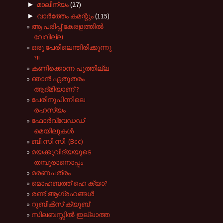
►
മാലിന്യം
(27)
►
വാർത്തേം കമന്റും
(115)
ആ പരിപ്പ് കേരളത്തിൽ
വേവില്ല
ഒരു പേരിലെന്തിരിക്കുന്നു
?!!
കണിക്കൊന്ന പൂത്തില്ല
ഞാൻ ഏതുതരം
ആദ്‌മിയാണ് ?
പേരിനുപിന്നിലെ
രഹസ്യം
ഫോര്‍വ്വേഡഡ്
മെയിലുകള്‍
ബി.സി.സി. (Bcc)
മയക്കുവിദ്യയുടെ
തമ്പുരാനൊപ്പം
മരണപത്രം
മൊഹബത്ത് ഹെ ക്യാ?
രണ്ട് ആഗ്രഹങ്ങള്‍
റൂബിക്‍സ് ക്യൂബ്
സിലബസ്സിൽ ഇല്ലാത്ത