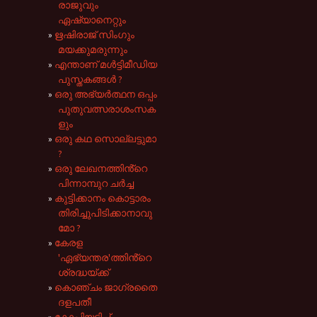
രാജുവും
ഏഷ്യാനെറ്റും
ഋഷിരാജ് സിംഗും
മയക്കുമരുന്നും
എന്താണ് മൾട്ടിമീഡിയ
പുസ്തകങ്ങൾ ?
ഒരു അഭ്യർത്ഥന ഒപ്പം
പുതുവത്സരാശംസക
ളും
ഒരു കഥ സൊല്ലട്ടുമാ
?
ഒരു ലേഖനത്തിൻ്റെ
പിന്നാമ്പുറ ചർച്ച
കുട്ടിക്കാനം കൊട്ടാരം
തിരിച്ചുപിടിക്കാനാവു
മോ ?
കേരള
'ഏഭ്യന്തര'ത്തിൻ്റെ
ശ്രദ്ധയ്ക്ക്‌
കൊഞ്ചം ജാഗ്രതൈ
ദളപതീ