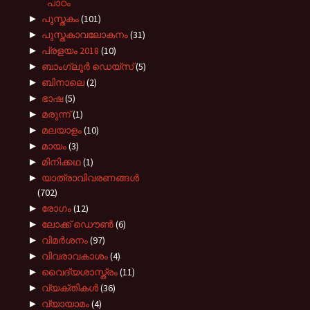
പാഠം
►
പുസ്തകം
(101)
►
പുസ്തകാവലോകനം
(31)
►
പ്രളയം 2018
(10)
►
ബാംഗ്ലൂർ ഡെയ്സ്
(5)
►
ബിനാലെ
(2)
►
ഭാഷ
(5)
►
മരുന്ന്
(1)
►
മലയാളം
(10)
►
മായം
(3)
►
മിനിക്കഥ
(1)
►
യാത്രാവിവരണങ്ങൾ
(702)
►
രോഗം
(12)
►
ലോക്ക് ഡൌൺ
(6)
►
വിമർശനം
(97)
►
വിവരാവകാശം
(4)
►
വൈദ്യശാസ്ത്രം
(11)
►
വ്യക്തികൾ
(36)
►
വ്യായാമം
(4)