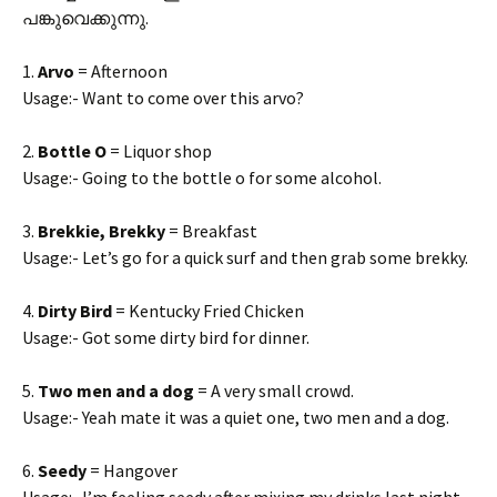
പങ്കുവെക്കുന്നു.
1.
Arvo
= Afternoon
Usage:- Want to come over this arvo?
2.
Bottle O
= Liquor shop
Usage:- Going to the bottle o for some alcohol.
3.
Brekkie, Brekky
= Breakfast
Usage:- Let’s go for a quick surf and then grab some brekky.
4.
Dirty Bird
= Kentucky Fried Chicken
Usage:- Got some dirty bird for dinner.
5.
Two men and a dog
= A very small crowd.
Usage:- Yeah mate it was a quiet one, two men and a dog.
6.
Seedy
= Hangover