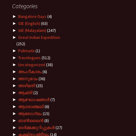
Categories
►
Bangalore Days
(4)
►
GIE (English)
(63)
►
GIE (Malayalam)
(247)
►
Great Indian Expedition
(252)
►
Pulimada
(1)
►
Travelogues
(512)
►
Uncategorized
(38)
►
അംഗീകാരം
(6)
►
അനുഭവം
(36)
►
അഴിമതി
(25)
►
ആക്രി
(2)
►
ആഘോഷങ്ങൾ
(7)
►
ആദരാഞ്ജലി
(6)
►
ആരോഗ്യം
(15)
►
ഓൺലൈൻ
(8)
►
ഓർമ്മക്കുറിപ്പുകൾ
(27)
►
കക്ഷിരാഷ്ട്രീയം
(14)