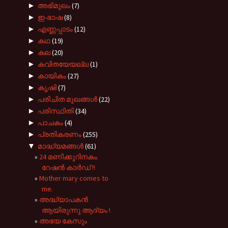
►
അഭിമുഖം
(7)
►
ഇ-ഭാഷ
(8)
►
എണ്ണപ്പാടം
(12)
►
കഥ
(19)
►
കല
(20)
►
കവിതയേയല്ല
(1)
►
കായികം
(27)
►
കൃഷി
(7)
►
പരിചിത മുഖങ്ങള്‍
(22)
►
പരിസ്ഥിതി
(34)
►
പാചകം
(4)
►
പ്രതികരണം
(255)
▼
മാദ്ധ്യമങ്ങൾ
(61)
24 മണിക്കൂറിനകം
റേഷൻ കാർഡ് !!
Mother mary comes to
me.
അദ്ധ്യാപകൻ
ആയിരുന്നു ആദ്യം !
അഭയ കേസും