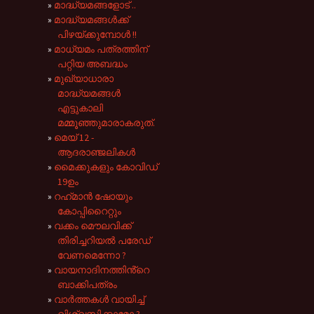
മാദ്ധ്യമങ്ങളോട് ..
മാദ്ധ്യമങ്ങൾക്ക്
പിഴയ്ക്കുമ്പോൾ !!
മാധ്യമം പത്രത്തിന്
പറ്റിയ അബദ്ധം
മുഖ്യാധാരാ
മാദ്ധ്യമങ്ങൾ
എട്ടുകാലി
മമ്മൂഞ്ഞുമാരാകരുത്.
മെയ് 12 -
ആദരാഞ്ജലികൾ
മൈക്കുകളും കോവിഡ്
19ഉം
റഹ്‌മാൻ ഷോയും
കോപ്പിറൈറ്റും
വക്കം മൌലവിക്ക്
തിരിച്ചറിയൽ പരേഡ്
വേണമെന്നോ ?
വായനാദിനത്തിൻ്റെ
ബാക്കിപത്രം
വാർത്തകൾ വായിച്ച്