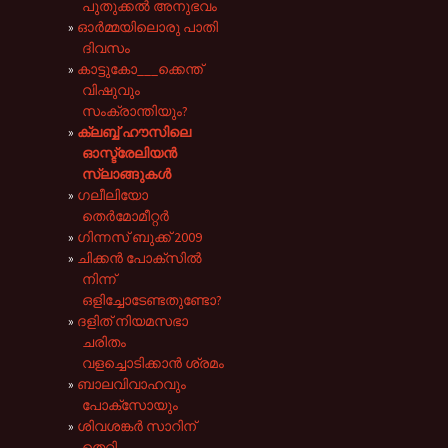
പുതുക്കൽ അനുഭവം
ഓർമ്മയിലൊരു പാതി
ദിവസം
കാട്ടുകോ___ക്കെന്ത്
വിഷുവും
സംക്രാന്തിയും?
ക്ലബ്ബ് ഹൗസിലെ
ഓസ്ട്രേലിയൻ
സ്ലാങ്ങുകൾ
ഗലീലിയോ
തെര്‍മോമീറ്റര്‍
ഗിന്നസ് ബുക്ക് 2009
ചിക്കൻ പോക്സിൽ
നിന്ന്
ഒളിച്ചോടേണ്ടതുണ്ടോ?
ദളിത് നിയമസഭാ
ചരിതം
വളച്ചൊടിക്കാൻ ശ്രമം
ബാലവിവാഹവും
പോക്സോയും
ശിവശങ്കർ സാറിന്
തെറ്റി