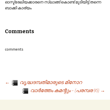
ഓസ്ട്രേലിയക്കാരനെ സ്ലാങ്ങ് കൊണ്ട് മൂടിയിട്ട് തന്നെ
ബാക്കി കാര്യം
Comments
comments
←
വൃദ്ധദമ്പതിമാരുടെ മിനോറ
Post navigation
വാർത്തേം കമന്റും – (പരമ്പര 95)
→