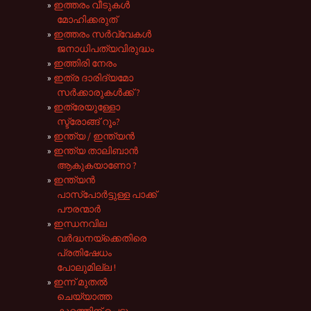
ഇത്തരം വീടുകൾ
മോഹിക്കരുത്
ഇത്തരം സർവ്വേകൾ
ജനാധിപത്യവിരുദ്ധം
ഇത്തിരി നേരം
ഇത്ര ദാരിദ്യമോ
സർക്കാരുകൾക്ക് ?
ഇത്രേയുള്ളോ
സ്ട്രോങ്ങ്‌ റൂം?
ഇന്ത്യ / ഇന്ത്യൻ
ഇന്ത്യ താലിബാൻ
ആകുകയാണോ ?
ഇന്ത്യൻ
പാസ്പോർട്ടുള്ള പാക്ക്
പൗരന്മാർ
ഇന്ധനവില
വർദ്ധനയ്ക്കെതിരെ
പ്രതിഷേധം
പോലുമില്ല !
ഇന്ന് മുതൽ
ചെയ്യാത്ത
കുറ്റത്തിന് പെടും