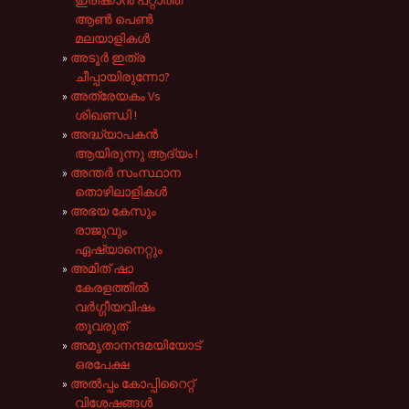
ആൺ പെൺ
മലയാളികൾ
അടൂർ ഇത്ര
ചീപ്പായിരുന്നോ?
അത്രേയകം Vs
ശിഖണ്ഡി !
അദ്ധ്യാപകൻ
ആയിരുന്നു ആദ്യം !
അന്തർ സംസ്ഥാന
തൊഴിലാളികൾ
അഭയ കേസും
രാജുവും
ഏഷ്യാനെറ്റും
അമിത് ഷാ
കേരളത്തിൽ
വർഗ്ഗീയവിഷം
തൂവരുത്
അമൃതാനന്ദമയിയോട്
ഒരപേക്ഷ
അൽ‌പ്പം കോപ്പിറൈറ്റ്
വിശേഷങ്ങൾ