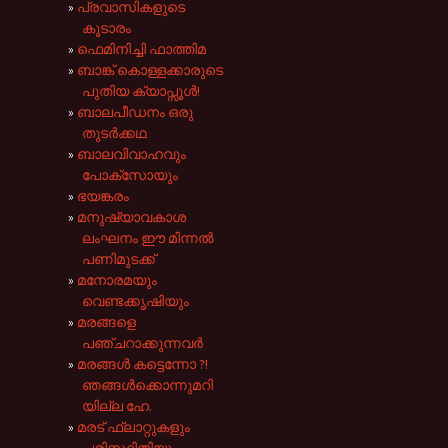
പ്രവാസികളുടെ
കൂടാരം
ഫെമിനിച്ചി ഫാത്തിമ
ബാങ്ക് കൊള്ളക്കാരുടെ
പുതിയ ക്യാപ്സൂൾ!
ബാലപീഡനം ഒരു
തുടർക്കഥ
ബാലവിവാഹവും
പോക്സോയും
ഭയങ്കരം
മനുഷ്യാവകാശ
ലംഘനം ഈ മിന്നൽ
പണിമുടക്ക്
മനോരമയും
വെണ്ടക്കൃഷിയും
മരങ്ങളെ
പഞ്ചറാക്കുന്നവർ
മരങ്ങൾ കട്ടെന്നോ ?!
ഞങ്ങൾക്കൊന്നുമറി
യില്ല ഹേ.
മരട് ഫ്ലാറ്റുകളും
പരിസ്ഥിതിയും