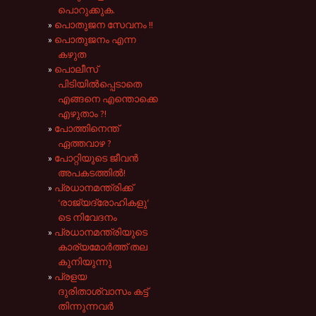
പൊറുക്കുക.
പൊതുജന സേവനം !!
പൊതുജനം എന്ന
കഴുത
പൊലീസ്
പിടിയിൽപ്പെടാതെ
എങ്ങനെ എന്തൊക്കെ
എഴുതാം ?!
പോത്തിനെന്ത്
ഏത്തവാഴ ?
പോറ്റിയുടെ ജീവൻ
അപകടത്തിൽ!
പ്രധാനമന്ത്രിക്ക്
‘രാജ്യദ്രോഹികളു‘
ടെ നിവേദനം
പ്രധാനമന്ത്രിയുടെ
കാര്യമോർത്ത് തല
കുനിയുന്നു
പ്രളയ
ദുരിതാ‍ശ്വാസം കട്ട്
തിന്നുന്നവർ