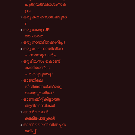
പുതുവത്സരാശംസക
ളും
ഒരു കഥ സൊല്ലട്ടുമാ
?
ഒരു കേരള UPI
അപാരത
ഒരു നായദിനക്കുറിപ്പ് !
ഒരു ലേഖനത്തിൻ്റെ
പിന്നാമ്പുറ ചർച്ച
ഒറ്റ ദിവസം കൊണ്ട്
കുതിരാൻ്റെ
പരിപ്പെടുത്തു !
ഓടയിലെ
ജീവിതങ്ങൾക്ക് ഒരു
വിലയുമില്ലേ ?
ഓണക്കിറ്റ് കിട്ടാത്ത
ആദിവാസികൾ
ഓൺലൈൻ
കടമിടപാടുകൾ
ഓൺലൈൻ വിൽപ്പന
തട്ടിപ്പ്