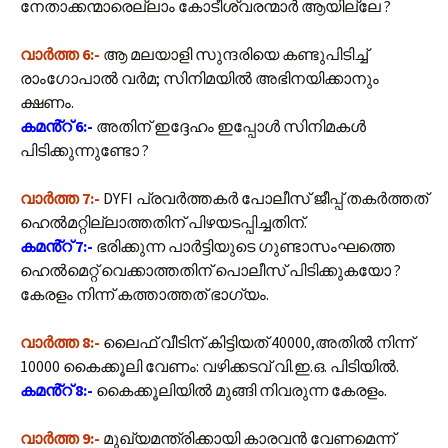
നേതാക്കന്മാരെല്ലാം കോടീശ്വരന്മാർ ആയില്ലേ ?
വാർത്ത 6:-
ആ മലയാളി സുന്ദരിയെ കണ്ടുപിടിച്ച്
രാംഗോപാല്‍ വര്‍മ; സിനിമയില്‍ അഭിനയിക്കാനും
ക്ഷണം.
കമൻ്റ് 6:-
അതിന് ഇദ്ദേഹം ഇപ്പോൾ സിനിമകൾ
പിടിക്കുന്നുണ്ടോ ?
വാർത്ത 7:-
DYFI പ്രവര്‍ത്തകർ പോലീസ് ജീപ്പ് തകർത്തത്
ഹെല്‍മറ്റില്ലാത്തതിന് പിഴയടപ്പിച്ചതിന്.
കമൻ്റ് 7:-
ഭരിക്കുന്ന പാർട്ടിയുടെ ഗുണ്ടാസംഘത്തെ
ഹെൽമെറ്റ് വെക്കാത്തതിന് പൊലീസ് പിടിക്കുകയോ ?
കേരളം നിന്ന് കത്താത്തത് ഭാഗ്യം.
വാർത്ത 8:-
ലൈഫ് വീടിന് കിട്ടിയത് 40000,അതില്‍ നിന്ന്
10000 കൈക്കൂലി വേണം: വഴിക്കടവ് വി.ഇ.ഒ. പിടിയിൽ.
കമൻ്റ് 8:-
കൈക്കൂലിയിൽ മുങ്ങി നിവരുന്ന കേരളം.
വാർത്ത 9:-
മുഖ്യമന്ത്രിക്കായി കാരവൻ വേണമെന്ന്