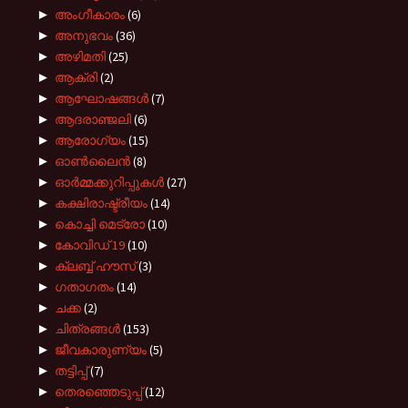
►
അംഗീകാരം
(6)
►
അനുഭവം
(36)
►
അഴിമതി
(25)
►
ആക്രി
(2)
►
ആഘോഷങ്ങൾ
(7)
►
ആദരാഞ്ജലി
(6)
►
ആരോഗ്യം
(15)
►
ഓൺലൈൻ
(8)
►
ഓർമ്മക്കുറിപ്പുകൾ
(27)
►
കക്ഷിരാഷ്ട്രീയം
(14)
►
കൊച്ചി മെട്രോ
(10)
►
കോവിഡ് 19
(10)
►
ക്ലബ്ബ് ഹൗസ്
(3)
►
ഗതാഗതം
(14)
►
ചക്ക
(2)
►
ചിത്രങ്ങൾ
(153)
►
ജീവകാരുണ്യം
(5)
►
തട്ടിപ്പ്
(7)
►
തെരഞ്ഞെടുപ്പ്
(12)