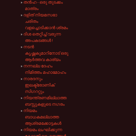
തൻ‌ഹ - ഒരു തുടക്കം
മാത്രം
ദളിത് നിയമസഭാ
ചരിതം
വളച്ചൊടിക്കാൻ ശ്രമം
ദിശ തെറ്റിച്ച് വരുന്ന
അപകടങ്ങൾ !
നടൻ
കൃഷ്ണകുമാറിനോട് ഒരു
ആർത്തവ കാര്യം
നന്നല്ല ദേഹം
നിമിത്തം മഹാമോഹം
നാരദനും
ഇലക്ട്രോണിക്
സിഗററ്റും
നിയന്ത്രണമില്ലാത്ത
ബസ്സുകളുടെ നഗരം
നിയമം
ബാധകമല്ലാത്ത
ആശ്രമക്കോട്ടകൾ
നിയമം ലംഘിക്കുന്ന
കോടതി വാഹനങ്ങൾ