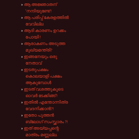
ആ അജ്ഞാതന്
'നന്ദിയുണ്ടേ'!
ആ പരിപ്പ് കേരളത്തിൽ
വേവില്ല
ആദി കാരണം ഉറക്കം
പോയി !
ആരാകണം അടുത്ത
മുഖ്യമന്ത്രി?
ഇങ്ങനേയും ഒരു
നേതാവ്
ഇടതുപക്ഷം
കൊലയാളി പക്ഷം
ആകുമ്പോൾ
ഇടത് വശത്തുകൂടെ
ഓവർ ടേക്കിങ്ങ് !
ഇതിൽ എന്തോന്നിത്ര
വേദനിക്കാൻ?!
ഇതോ പുത്തന്‍
ബ്ലോഗ് സംസ്ക്കാരം ?!
ഇത് അയ്യപ്പന്റെ
മാത്രം മണ്ണല്ല.