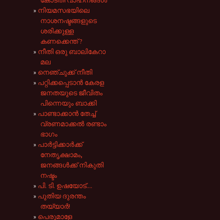
നിയമസഭയിലെ
നാശനഷ്ടങ്ങളുടെ
ശരിക്കുള്ള
കണക്കെന്ത് ?
നീതി ഒരു ബാലികേറാ
മല
നെഞ്ചുക്ക് നീതി
പറ്റിക്കപ്പെടാൻ കേരള
ജനതയുടെ ജീവിതം
പിന്നെയും ബാക്കി
പാണ്ടാക്കാൻ തേച്ച്
വ്രണമാക്കൽ രണ്ടാം
ഭാഗം
പാർട്ടിക്കാ‍ർക്ക്
നേതൃക്ഷാമം,
ജനങ്ങൾക്ക് നികുതി
നഷ്ടം
പി. ടി. ഉഷയോട്....
പുതിയ ദുരന്തം
തയ്യാർ!
പെരുമാളേ