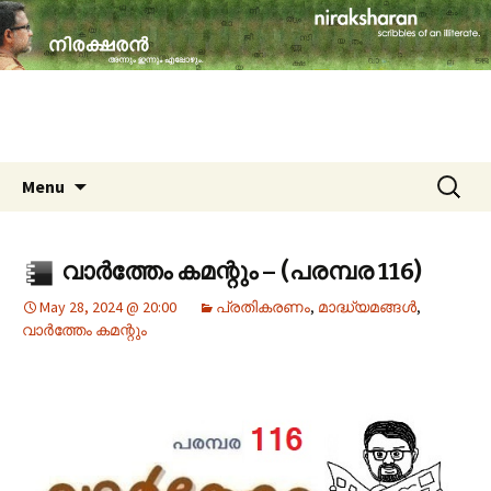
travelogues, book reviews, social issues,
cinema, memories & lot more…
niraksharan (നിരക്ഷരൻ)
Skip to content
Search
Menu
for:
വാർത്തേം കമന്റും – (പരമ്പര 116)
May 28, 2024 @ 20:00
പ്രതികരണം
,
മാദ്ധ്യമങ്ങൾ
,
വാർത്തേം കമന്റും