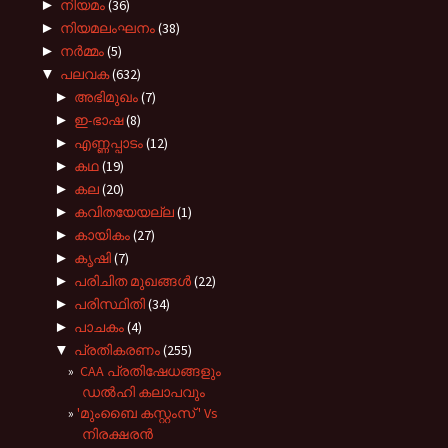
►
നിയമം
(36)
►
നിയമലംഘനം
(38)
►
നർമ്മം
(5)
▼
പലവക
(632)
►
അഭിമുഖം
(7)
►
ഇ-ഭാഷ
(8)
►
എണ്ണപ്പാടം
(12)
►
കഥ
(19)
►
കല
(20)
►
കവിതയേയല്ല
(1)
►
കായികം
(27)
►
കൃഷി
(7)
►
പരിചിത മുഖങ്ങള്‍
(22)
►
പരിസ്ഥിതി
(34)
►
പാചകം
(4)
▼
പ്രതികരണം
(255)
CAA പ്രതിഷേധങ്ങളും
ഡൽഹി കലാപവും
'മുംബൈ കസ്റ്റംസ് ' Vs
നിരക്ഷരൻ