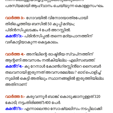
പരസ്യമായി ആഹ്വാനം ചെയ്യുന്ന കൊള്ളസംഘം.
വാർത്ത 3:-
ഗോവയില്‍ വിനോദയാത്രപോയി
തിരിച്ചെത്തിയ ബസില്‍ 50 കുപ്പി മദ്യം;
പ്രിന്‍സിപ്പലടക്കം 4 പേര്‍ അറസ്റ്റില്‍.
കമൻ്റ് 3:-
പ്രിൻസിപ്പൽ തന്നെ മദ്യപാനത്തിന്
വഴികാട്ടിയാകുന്ന കെട്ടകാലം.
വാർത്ത 4:-
അനിലിന്റെ രാഷ്ട്രീയ സ്വപ്‌നത്തിന്
ആന്റണി അവസരം നല്‍കിയില്ല.-എലിസബത്ത്.
കമൻ്റ് 4:-
കു റേനാൾ കോൺഗ്രസ്സിൻ്റെ സൈബർ
തലവനായി ഇരുന്നത് അവസരമല്ലേ ? ഓട് പൊളിച്ച്
നൂലിൽ കെട്ടി അതിലും സ്ഥാനങ്ങളിൽ ഇരുത്തിയില്ല.
അതിനാണ്.
വാർത്ത 5:-
കരുവന്നൂർ ബാങ്ക്: കൊടുക്കാനുള്ളത് 320
കോടി; നട്ടംതിരിഞ്ഞ് 5400 പേർ.
കമൻ്റ് 5:-
എന്നാലെന്താ സോഷ്യലിസം നടപ്പിലാക്കി