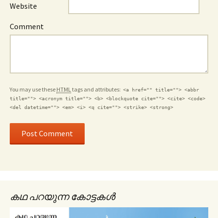
Website
Comment
You may use these
HTML
tags and attributes:
<a href="" title=""> <abbr
title=""> <acronym title=""> <b> <blockquote cite=""> <cite> <code>
<del datetime=""> <em> <i> <q cite=""> <strike> <strong>
കഥ പറയുന്ന കോട്ടകൾ