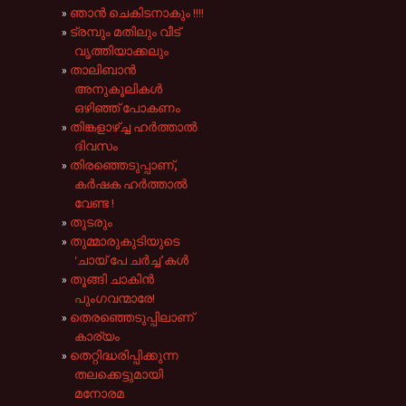
ഞാൻ ചെകിടനാകും !!!!
ട്രമ്പും മതിലും വീട്
വൃത്തിയാക്കലും
താലിബാൻ
അനുകൂലികൾ
ഒഴിഞ്ഞ് പോകണം
തിങ്കളാഴ്ച്ച ഹർത്താൽ
ദിവസം
തിരഞ്ഞെടുപ്പാണ്,
കർഷക ഹർത്താൽ
വേണ്ട !
തുടരും
തുമ്മാരുകുടിയുടെ
‘ചായ് പേ ചർച്ച’കൾ
തൂങ്ങി ചാകിൻ
പുംഗവന്മാരേ!
തെരഞ്ഞെടുപ്പിലാണ്
കാര്യം
തെറ്റിദ്ധരിപ്പിക്കുന്ന
തലക്കെട്ടുമായി
മനോരമ