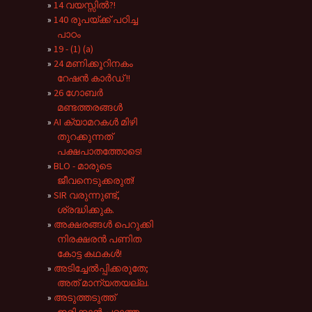
14 വയസ്സിൽ?!
140 രൂപയ്ക്ക് പഠിച്ച
പാഠം
19 - (1) (a)
24 മണിക്കൂറിനകം
റേഷൻ കാർഡ് !!
26 ഗോബർ
മണ്ടത്തരങ്ങൾ
AI ക്യാമറകൾ മിഴി
തുറക്കുന്നത്
പക്ഷപാതത്തോടെ!
BLO - മാരുടെ
ജീവനെടുക്കരുത്!
SIR വരുന്നുണ്ട്,
ശ്രദ്ധിക്കുക.
അക്ഷരങ്ങൾ പെറുക്കി
നിരക്ഷരൻ പണിത
കോട്ട കഥകൾ!
അടിച്ചേൽപ്പിക്കരുതേ;
അത് മാന്യതയല്ല.
അടുത്തടുത്ത്
ഇരിക്കാൻ പറ്റാത്ത