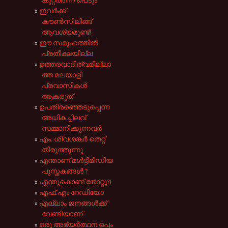
ഇവർക്ക്‌
കൗൺസിലിങ്ങ്
ആവശ്യമുണ്ട്!
ഈ സമൂഹത്തിൽ
പ്രതീക്ഷയില്ല
ഉത്തരവാദിത്വമില്ലാ
ത്ത മലയാളി
പ്രവാസികൾ
ആകരുത്
ഉപതിരഞ്ഞെടുപ്പെന്ന
അധികച്ചിലവ്
സമ്മാനിക്കുന്നവർ
എം. ശിവശങ്കർ തെറ്റ്
തിരുത്തുന്നു
എന്താണ് മൾട്ടിമീഡിയ
പുസ്തകങ്ങൾ ?
എന്തുകൊണ്ട് തോറ്റു?!
എഫ്.എം.റേഡിയോ
എല്ലാം ജനങ്ങൾക്ക്
വേണ്ടിയാണ്
ഒരു അഭ്യർത്ഥന ഒപ്പം