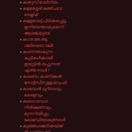
കക്കൂസ് മാലിന്യം
കളമശ്ശേരി കഞ്ചാവ്
ടെക്നിക്
കള്ളവോട്ട് പിടിക്കപ്പെട്ടു.
ഇനിയെന്താകുമെന്ന്
ആശങ്കയുണ്ട്.
കാ.ത.തേ.ആ.
വലിയെടാ വലി!
കാണാതാകുന്ന
കുട്ടികൾക്കായി
ഇരുട്ടിൽ തപ്പുന്നത്
എത്ര നാൾ ?
കാരണം കാണിക്കൽ
നോട്ടീസിനുള്ള മറുപടി
കാരവാൻ ടൂറിസവും
കേരളവും
കാലാവസ്ഥാ
നിരീക്ഷണവും
മുന്നറിയിപ്പും
കോമഡിയാകുമ്പോൾ
കുഞ്ഞഹമ്മദിക്കയ്ക്ക്
ഭീഷണിയുണ്ട്