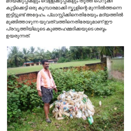
മദ്യക്കുപ്പികളും വെള്ളക്കുപ്പികളും തൂത്ത് പെറുക്കി
കൂട്ടിക്കെട്ടി ഒരു കൂമ്പാരമാക്കി സ്കൂളിന്റെ മുന്നില്‍ത്തന്നെ
ഇട്ടിട്ടുണ്ട് അദ്ദേഹം. പ്ലാസ്റ്റിക്കിനെതിരേയും മദ്യത്തില്‍
മുങ്ങിത്താഴുന്ന യുവത്വത്തിനെതിരേയുമാണ് ഈ
പ്രവൃത്തിയിലൂടെ കുഞ്ഞഹമ്മദിക്കയുടെ ശബ്ദം
ഉയരുന്നത്.