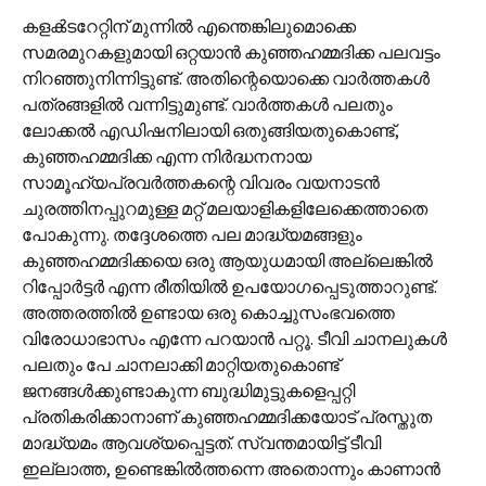
കളക്‍ടറേറ്റിന് മുന്നില്‍ എന്തെങ്കിലുമൊക്കെ
സമരമുറകളുമായി ഒറ്റയാന്‍ കുഞ്ഞഹമ്മദിക്ക പലവട്ടം
നിറഞ്ഞുനിന്നിട്ടുണ്ട്. അതിന്റെയൊക്കെ വാര്‍ത്തകള്‍
പത്രങ്ങളില്‍ വന്നിട്ടുമുണ്ട്. വാര്‍ത്തകള്‍ പലതും
ലോക്കല്‍ എഡിഷനിലായി ഒതുങ്ങിയതുകൊണ്ട്,
കുഞ്ഞഹമ്മദിക്ക എന്ന നിര്‍ദ്ധനനായ
സാമൂഹ്യപ്രവര്‍ത്തകന്റെ വിവരം വയനാടന്‍
ചുരത്തിനപ്പുറമുള്ള മറ്റ് മലയാളികളിലേക്കെത്താതെ
പോകുന്നു. തദ്ദേശത്തെ പല മാദ്ധ്യമങ്ങളും
കുഞ്ഞഹമ്മദിക്കയെ ഒരു ആയുധമായി അല്ലെങ്കില്‍
റിപ്പോര്‍ട്ടര്‍ എന്ന രീതിയില്‍ ഉപയോഗപ്പെടുത്താറുണ്ട്.
അത്തരത്തില്‍ ഉണ്ടായ ഒരു കൊച്ചുസംഭവത്തെ
വിരോധാഭാസം എന്നേ പറയാന്‍ പറ്റൂ. ടീവി ചാനലുകള്‍
പലതും പേ ചാനലാക്കി മാറ്റിയതുകൊണ്ട്
ജനങ്ങള്‍ക്കുണ്ടാകുന്ന ബുദ്ധിമുട്ടുകളെപ്പറ്റി
പ്രതികരിക്കാനാണ് കുഞ്ഞഹമ്മദിക്കയോട് പ്രസ്തുത
മാദ്ധ്യമം ആവശ്യപ്പെട്ടത്. സ്വന്തമായിട്ട് ടീവി
ഇല്ലാത്ത, ഉണ്ടെങ്കില്‍ത്തന്നെ അതൊന്നും കാണാന്‍