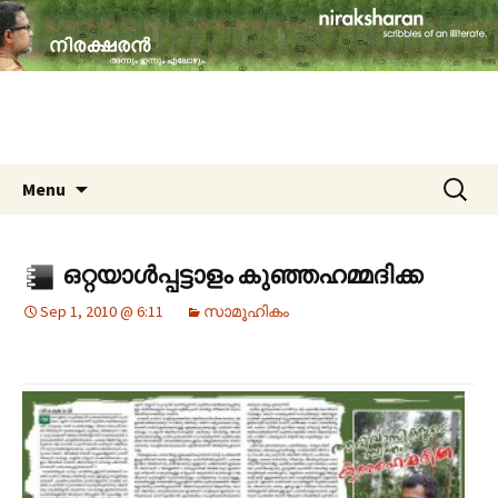
travelogues, book reviews, social issues,
cinema, memories & lot more…
niraksharan (നിരക്ഷരൻ)
Skip to content
Search
Menu
for:
ഒറ്റയാള്‍പ്പട്ടാളം കുഞ്ഞഹമ്മദിക്ക
Sep 1, 2010 @ 6:11
സാമൂഹികം