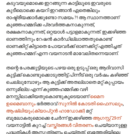
കടുവയുമൊക്കെ ഇറങ്ങുന്ന കാട്ടിലൂടെ ഇവരുടെ
കുടീലൊക്കെ കയറി ഇറങ്ങാന്‍ ഏതെങ്കിലും
രാഷ്ട്രീയക്കാര്‍ക്കുണ്ടോ സമയം ?! ആ സ്ഥാനത്താണ്
കുഞ്ഞഹമ്മദിക്ക പ്രവര്‍ത്തകനാകുന്നത്,
രക്ഷകനാകുന്നത്, ഒറ്റയാള്‍ പട്ടാളമാകുന്നത്. ഇക്കഴിഞ്ഞ
ഓണത്തിനും റേഷന്‍‌ കാര്‍ഡില്ലാത്തതുകൊണ്ട്
ഓണക്കിറ്റ് കിട്ടാതെ പോയവര്‍ക്ക് ഓണക്കിറ്റ് എത്തിച്ചത്
കുഞ്ഞഹമ്മദ് എന്ന വയനാടന്‍ മാവേലിതന്നെയാണ്.
തന്റെ പേരക്കുട്ടിയുടെ പഴയ ഒരു ഉടുപ്പ് ഒരു ആദിവാസി
കുട്ടിക്ക് കൊണ്ടുക്കൊടുത്തിട്ട് പിന്നീട് ഒരു വര്‍ഷം കഴിഞ്ഞ്
ചെല്ലുമ്പോഴും ആ കുട്ടിക്ക് അതല്ലാതെ മറ്റ് കുപ്പായം
ഒന്നുമില്ല എന്ന് കുഞ്ഞഹമ്മദിക്ക വഴി
മനസ്സിലാക്കിയതുകൊണ്ടുകൂടെയാണ്
മൈന
ഉമൈബാനും
ഭര്‍ത്താവ്
സുനില്‍ കോടതി ഫൈസലും
,
ആഷ്‌ലിയും(ക്യാപ്റ്റന്‍ ഹാഡോക്ക്)
മറ്റ്
ബൂലോകരുമൊക്കെ ചേര്‍ന്ന് ഇക്കഴിഞ്ഞ
ആഗസ്റ്റ് 29ന്
വയനാട്ടില്‍ കുറച്ച്
വസ്ത്രങ്ങള്‍ വിതരണം
ചെയ്യാനുള്ള
പദ്ധതികള്‍ ആസൂത്രണം ചെയ്തത്. ബത്തേരിയിലെ