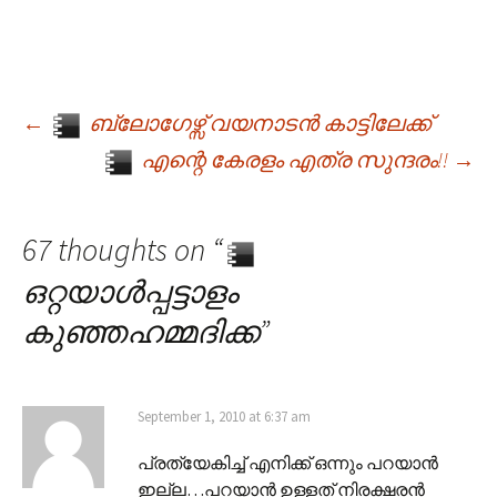
←
ബ്ലോഗേഴ്സ് വയനാടൻ കാട്ടിലേക്ക്
Post navigation
എന്റെ കേരളം എത്ര സുന്ദരം!!
→
67 thoughts on “
ഒറ്റയാള്‍പ്പട്ടാളം
കുഞ്ഞഹമ്മദിക്ക
”
September 1, 2010 at 6:37 am
പ്രത്യേകിച്ച് എനിക്ക് ഒന്നും പറയാന്‍
ഇല്ല…പറയാന്‍ ഉള്ളത് നിരക്ഷരന്‍