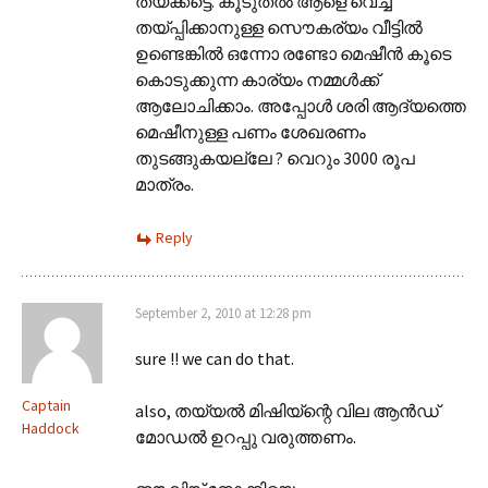
തയ്‌ക്കട്ടെ. കൂടുതല്‍ ആളെ വെച്ച്
തയ്പ്പിക്കാനുള്ള സൌകര്യം വീട്ടില്‍
ഉണ്ടെങ്കില്‍ ഒന്നോ രണ്ടോ മെഷീന്‍ കൂടെ
കൊടുക്കുന്ന കാര്യം നമ്മള്‍ക്ക്
ആലോചിക്കാം. അപ്പോള്‍ ശരി ആദ്യത്തെ
മെഷീനുള്ള പണം ശേഖരണം
തുടങ്ങുകയല്ലേ ? വെറും 3000 രൂപ
മാത്രം.
Reply
September 2, 2010 at 12:28 pm
sure !! we can do that.
Captain
also, തയ്യല്‍ മിഷിയ്ന്റെ വില ആന്‍ഡ്‌
Haddock
മോഡല്‍ ഉറപ്പു വരുത്തണം.