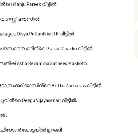
റെ Manju Pareek വീട്ടിൽ.
 ഗസ്റ്റ് ഹൗസിൽ.
 Divya Pullanikkattil വീട്ടിൽ.
രസാദ് സാറിൻ്റെ Prasad Chacko വീട്ടിൽ.
ീഷ് Asha Revamma Sathees Makkoth
ോ സക്കറിയാസിൻ്റെ Britto Zacharias വീട്ടിൽ.
വിൻ്റെ Deepu Vijayasenan വീട്ടിൽ.
ങി.
ഫിദോൺ കോട്ടയിൽ ഉറങ്ങി.