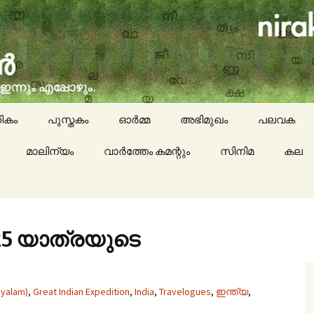
social issues, cinema, memories & lot more…
ran (നിരക്ഷരൻ)
ികം
പുസ്തകം
ഓർമ്മ
അഭിമുഖം
പലവക
മാലിന്യം
വാർത്തേം കമന്റും
സിനിമ
കായികം
കല
കവിതയേയ
പാചകം
25 യാത്രയുടെ
മാദ്ധ്യമങ്
ayalam)
,
Great Indian Expedition
,
India
,
Travelogues
,
ഇന്ത്യ
,