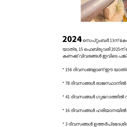
2024
സെപ്റ്റംബർ 13ന് കേരള
യാത്ര, 15 ഫെബ്രുവരി 2025
കണക്ക് വിവരങ്ങൾ ഇവിടെ പങ്ക് 
* 156 ദിവസങ്ങളാണ് ഈ യാത്ര 
* 78 ദിവസങ്ങൾ രാജസ്ഥാനിൽ 
* 41 ദിവസങ്ങൾ ഗുജറാത്തിൽ സ
* 16 ദിവസങ്ങൾ ഹരിയാനയിൽ 
* 3 ദിവസങ്ങൾ ഉത്തർപ്രദേശി