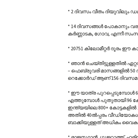
* 2 ദിവസം വീതം ദിയുവിലും ഡ
* 14 ദിവസങ്ങൾ പോകാനും വരാനു
കർണ്ണാടക, ഗോവ, എന്നീ സംസ്
* 20751 കിലോമീറ്റർ ദൂരം ഈ 
* ഞാൻ ചെയ്തിട്ടുള്ളതിൽ ഏറ
– ഫെബ്രുവരി മാസങ്ങളിൽ 50
റെക്കോർഡ് ആണ് 156 ദിവസമാക
* ഈ യാത്ര പുറപ്പെടുമ്പോൾ 65 
എത്തുമ്പോൾ പുതുതായി 96 കോ
ഇന്ത്യയിലെ 800‍+ കോട്ടകളിൽ 1
അതിൽ 40ൽപ്പരം വീഡിയോകൾ യൂ
ബാക്കിയുള്ളത് അധികം വൈകാത
* രാജസ്ഥാൻ, ഗുജറാത്ത്, ഹര