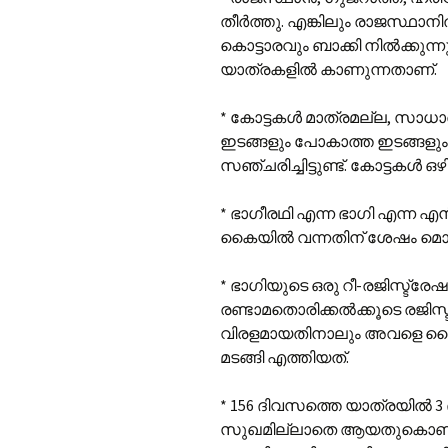
തീർത്തു. എങ്കിലും രാജസ്ഥാനി
കൊട്ടാരവും ബാക്കി നിൽക്കുന
യാത്രകളിൽ കാണുന്നതാണ്.
* കോട്ടകൾ മാത്രമല്ല, സാധാ
ഇടങ്ങളും പോകാത്ത ഇടങ്ങളു
സഞ്ചരിച്ചിട്ടുണ്ട്. കോട്ടകൾ ഒഴി
* ഭാഗീരഥി എന്ന ഭാഗി എന്ന എൻ
കൈയിൽ വന്നതിന് ശേഷം മൊത്
* ഭാഗിയുടെ ഒരു റീ-രജിസ്ട്ര
രണ്ടാമതൊരിക്കൽക്കൂടെ രജിസ്ട
വിരളമായതിനാലും അവളെ മൈസൂ
മടങ്ങി എത്തിയത്.
* 156 ദിവസത്തെ യാത്രയിൽ 3
സുഖമില്ലാതെ ആയതുകൊണ്ടു