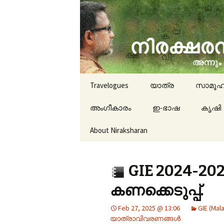
travelogues, book reviews, 
niraksha
Skip to content
Travelogues
യാത്ര
സാമൂഹ
അംഗീകാരം
ഇ-ഭാഷ
കൃഷി
About Niraksharan
GIE 2024-20
കണക്കെടുപ്പ്.
Feb 27, 2025 @ 13:06
GIE (Mal
യാത്രാവിവരണങ്ങൾ