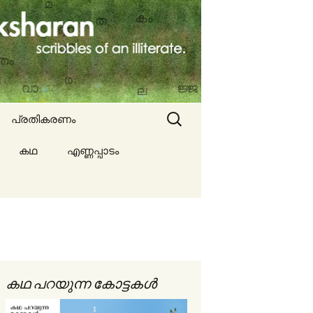
Search
പ്രതികരണം
for:
കഥ
എണ്ണപ്പാടം
ല്ല
ങൾ
കഥ പറയുന്ന കോട്ടകൾ