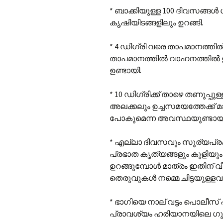
* ബാക്കിയുള്ള 100 ദിവസങ്ങൾ 
കൃഷിയിടങ്ങളിലും ഉറങ്ങി.
* 4 ഡിഗ്രി വരെ താപമാനത്തിൽ
താപമാനത്തിൽ വാഹനത്തിൽ ഉറ
ഉണ്ടായി.
* 10 ഡിഗ്രിക്ക് താഴെ തണുപ്പു
അലക്കലും ഉച്ചസമയത്തേക്ക് മാ
പോകുമെന്ന അവസ്ഥയുണ്ടായിര
* എല്ലാ ദിവസവും സൂര്യപ്രകാശ
പ്രഭാത കൃത്യങ്ങളും കുളിയും 
ഉറങ്ങുമ്പോൾ മാത്രം ഇതിന് വീഴ
തെരുവുകൾ നമ്മെ ചിട്ടയുള്ളവ
* ഭാഗിയെ നാല് വട്ടം പൊലീസ് പ
പ്രാവശ്യം ഹരിയാനയിലെ ഗു