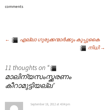
comments
←
എല്ലാ ഗുരുക്കന്മാർക്കും കൂപ്പുകൈ
Post navigation
നിധി
→
11 thoughts on “
മാലിന്യസംസ്ക്കരണം
കീറാമുട്ടിയല്ല
”
September 18, 2012 at 4:04 pm