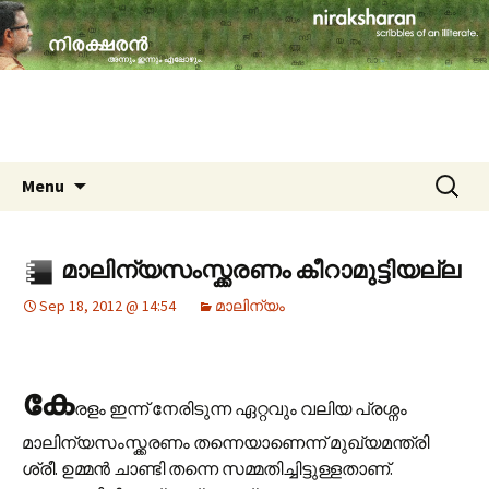
travelogues, book reviews, social issues,
cinema, memories & lot more…
niraksharan (നിരക്ഷരൻ)
Skip to content
Search
Menu
for:
മാലിന്യസംസ്ക്കരണം കീറാമുട്ടിയല്ല
Sep 18, 2012 @ 14:54
മാലിന്യം
കേ
രളം ഇന്ന് നേരിടുന്ന ഏറ്റവും വലിയ പ്രശ്നം
മാലിന്യസംസ്ക്കരണം തന്നെയാണെന്ന് മുഖ്യമന്ത്രി
ശ്രീ. ഉമ്മന്‍ ചാണ്ടി തന്നെ സമ്മതിച്ചിട്ടുള്ളതാണ്.