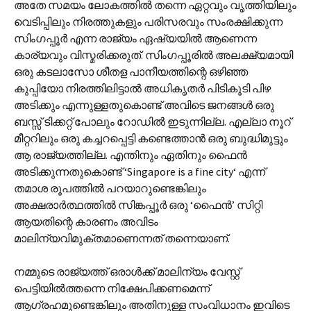
അതേ സമയം ലോകത്തില്‍ തന്നെ ഏറ്റവും വൃത്തിയിലും
വെടിപ്പിലും നിരത്തുകളും പരിസരവും സംരക്ഷിക്കുന്ന
സിംഗപ്പൂര്‍ എന്ന രാജ്യം ഏഷ്യയില്‍ ആണെന്ന
കാര്യവും വിസ്മരിക്കരുത്. സിംഗപ്പൂരില്‍ അലക്ഷ്യമായി
ഒരു കടലാസോ ശീതള പാനീയത്തിന്റെ ഒഴിഞ്ഞ
കുപ്പിയോ നിരത്തിലിട്ടാല്‍ അധികൃതര്‍ പിടികൂടി പിഴ
അടിക്കും എന്നുള്ളതുകൊണ്ട് അവിടെ ജനങ്ങള്‍ ഒരു
ബസ്സ് ടിക്കറ്റ് പോലും റോഡില്‍ ഇടുന്നില്ല. എല്ലാ നൂറ്
മീറ്ററിലും ഒരു കച്ചറപ്പെട്ടി കണ്ടെത്താന്‍ ഒരു ബുദ്ധിമുട്ടും
ആ രാജ്യത്തില്ല. എന്തിനും ഏതിനും ഫൈന്‍
അടിക്കുന്നതുകൊണ്ട് ‘Singapore is a fine city‘ എന്ന്
തമാശ രൂപത്തില്‍ പറയാറുണ്ടെങ്കിലും
അക്ഷരാര്‍ത്ഥത്തില്‍ സിങ്കപ്പൂര്‍ ഒരു ‘ഫൈന്‍’ സിറ്റി
ആയതിന്റെ കാരണം അവിടം
മാലിന്യവിമുക്തമാണെന്നത് തന്നെയാണ്.
നമ്മുടെ രാജ്യത്ത് ഒരാള്‍ക്ക് മാലിന്യം വേസ്റ്റ്
പെട്ടിയില്‍ത്തന്നെ നിക്ഷേപിക്കണമെന്ന്
ആഗ്രഹമുണ്ടെങ്കിലും അതിനുള്ള സംവിധാനം ഇവിടെ