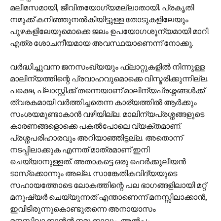
മലീമസമായി, ജീവിതയോഗ്യമല്ലാതായി. പ്രകൃതി
നമുക്ക് കനിഞ്ഞുനല്‍കിയിട്ടുള്ള തോടുകളിലേയും
പുഴകളിലേയുമൊക്കെ ജലം ഉപയോഗശൂന്യമായി മാറി.
എത്ര ശോചനീയമായ അവസ്ഥയാണെന്ന് നോക്കൂ.
വര്‍ദ്ധിച്ചുവന്ന ജനസംഖ്യയും ഫ്ലാറ്റുകളില്‍ നിന്നുള്ള
മാലിന്യത്തിന്റെ പ്രവാഹവുമൊക്കെ വിസ്മരിക്കുന്നില്ല.
പക്ഷെ, പ്ലാസ്റ്റിക്ക് തന്നെയാണ് മാലിന്യപ്രശ്നങ്ങള്‍ക്ക്
ത്വരകമായി വര്‍ത്തിച്ചതെന്ന കാര്യത്തില്‍ ആര്‍ക്കും
സംശയമുണ്ടാകാന്‍ വഴിയില്ല. മാലിന്യപ്രശ്നങ്ങളുടെ
കാരണങ്ങളൊക്കെ പകല്‍പോലെ വ്യക്തമാണ്.
പ്രശ്നപരിഹാരവും അറിയാഞ്ഞിട്ടല്ല. അതൊന്ന്
നടപ്പിലാക്കുക എന്നത് മാത്രമാണ് ഇനി
ചെയ്യാനുള്ളത്. അതാകട്ടെ ഒരു ഹെര്‍ക്കുലീയന്‍
ടാസ്‌ക്കൊന്നും അല്ല. സാങ്കേതികവിദ്യയുടെ
സഹായത്തോടെ ലോകത്തിന്റെ പല ഭാഗങ്ങളിലായി മറ്റ്
മനുഷ്യര്‍ ചെയ്യുന്നത് എന്താണെന്ന് മനസ്സിലാക്കാന്‍,
ഇവിടിരുന്നുകൊണ്ടുതന്നെ അനായാസം
മനസ്സിലാക്കാൻന്‍ നമുക്കാവും. അല്‍പ്പം