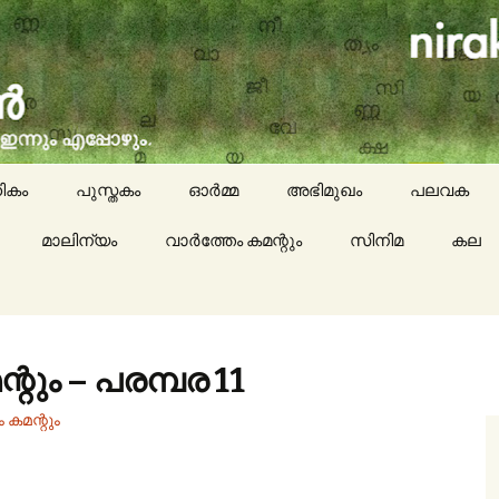
social issues, cinema, memories & lot more…
ran (നിരക്ഷരൻ)
ികം
പുസ്തകം
ഓർമ്മ
അഭിമുഖം
പലവക
മാലിന്യം
വാർത്തേം കമന്റും
സിനിമ
കായികം
കല
കവിതയേയ
പാചകം
റും – പരമ്പര 11
മാദ്ധ്യമങ്
 കമന്റും