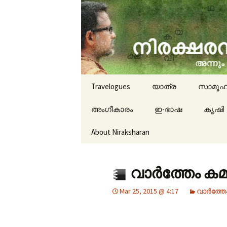
travelogues, book reviews, 
niraksha
Skip to content
Travelogues
യാത്ര
സാമൂഹ
അംഗീകാരം
ഇ-ഭാഷ
കൃഷി
About Niraksharan
വാർത്തേം കമന്
Mar 25, 2015 @ 4:17
വാർത്തേം