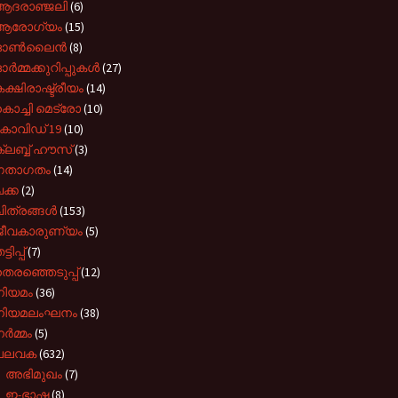
ആദരാഞ്ജലി
(6)
ആരോഗ്യം
(15)
ഓൺലൈൻ
(8)
ർമ്മക്കുറിപ്പുകൾ
(27)
ക്ഷിരാഷ്ട്രീയം
(14)
ൊച്ചി മെട്രോ
(10)
കോവിഡ് 19
(10)
്ലബ്ബ് ഹൗസ്
(3)
ഗതാഗതം
(14)
ക്ക
(2)
ിത്രങ്ങൾ
(153)
ജീവകാരുണ്യം
(5)
്ടിപ്പ്
(7)
െരഞ്ഞെടുപ്പ്
(12)
നിയമം
(36)
നിയമലംഘനം
(38)
ർമ്മം
(5)
പലവക
(632)
►
അഭിമുഖം
(7)
►
ഇ-ഭാഷ
(8)