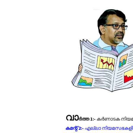
വാ
ർത്ത 1:-
കര്‍ണാടക നിയമസ
കമന്റ് 2:-
എല്ലാ നിയമസഭകളിലും 