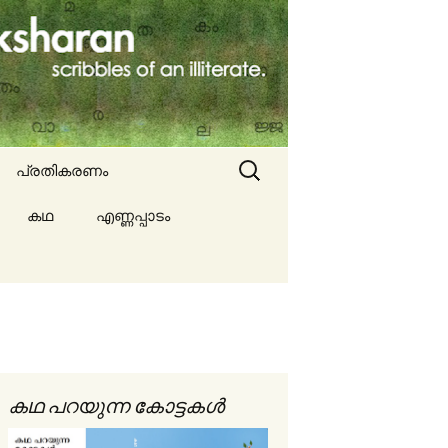
Search
പ്രതികരണം
for:
കഥ
എണ്ണപ്പാടം
ല്ല
ങൾ
കഥ പറയുന്ന കോട്ടകൾ