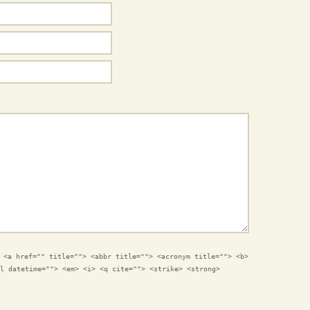
:
<a href="" title=""> <abbr title=""> <acronym title=""> <b>
l datetime=""> <em> <i> <q cite=""> <strike> <strong>