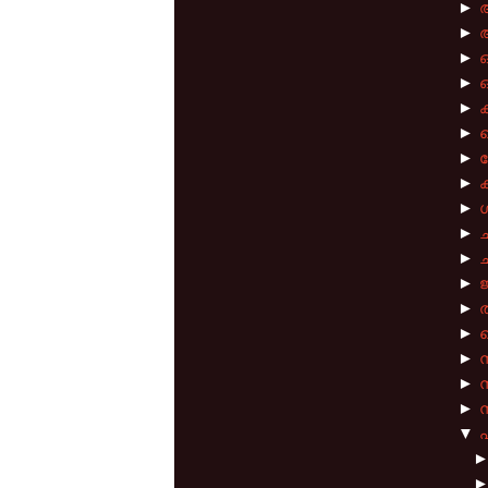
►
►
►
►
ഓ
►
ക
►
ക
►
►
ക
►
►
ച
►
ച
►
►
തട
►
ത
►
►
►
ന
▼