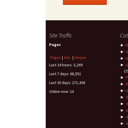
Site Traffic
Cat
Pages
►
B
►
G
Pages
|
Hits
|
Unique
►
G
Last 24 hours:
3,269
►
G
(2
Last 7 days:
68,551
►
P
Last 30 days:
271,436
►
T
►
U
Online now: 24
►
►
►
►
►