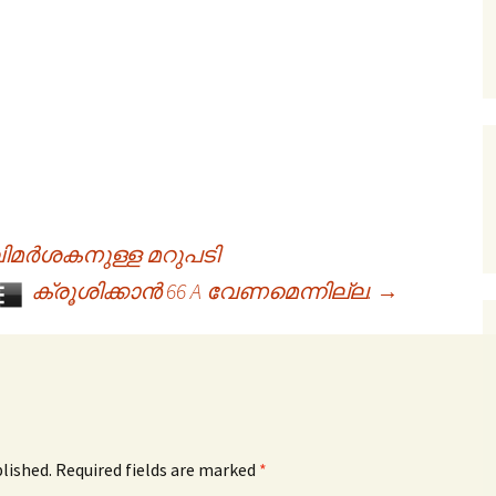
l‘ വിമർശകനുള്ള മറുപടി
ക്രൂശിക്കാൻ 66 A വേണമെന്നില്ല.
→
blished. Required fields are marked
*