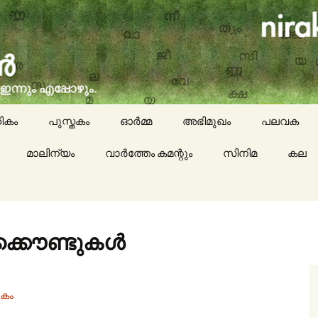
social issues, cinema, memories & lot more…
ran (നിരക്ഷരൻ)
ികം
പുസ്തകം
ഓർമ്മ
അഭിമുഖം
പലവക
മാലിന്യം
വാർത്തേം കമന്റും
സിനിമ
കായികം
കല
കവിതയേയ
പാചകം
അക്കൌണ്ടുകൾ
മാദ്ധ്യമങ്
കം