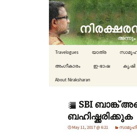
travelogues, book reviews, 
niraksha
Skip to content
Travelogues
യാത്ര
സാമൂഹ
അംഗീകാരം
ഇ-ഭാഷ
കൃഷി
About Niraksharan
SBI ബാങ്ക് 
ബഹിഷ്ക്കരിക്കുക
May 11, 2017 @ 6:21
സാമൂഹി