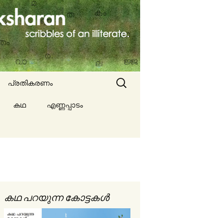
Search
പ്രതികരണം
for:
കഥ
എണ്ണപ്പാടം
ല്ല
ങൾ
കഥ പറയുന്ന കോട്ടകൾ