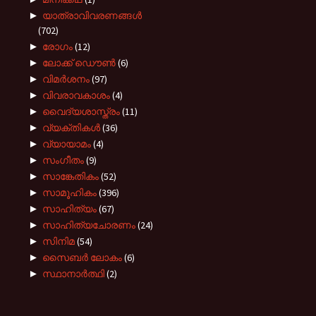
►
യാത്രാവിവരണങ്ങൾ
(702)
►
രോഗം
(12)
►
ലോക്ക് ഡൌൺ
(6)
►
വിമർശനം
(97)
►
വിവരാവകാശം
(4)
►
വൈദ്യശാസ്ത്രം
(11)
►
വ്യക്തികൾ
(36)
►
വ്യായാമം
(4)
►
സംഗീതം
(9)
►
സാങ്കേതികം
(52)
►
സാമൂഹികം
(396)
►
സാഹിത്യം
(67)
►
സാഹിത്യചോരണം
(24)
►
സിനിമ
(54)
►
സൈബർ ലോകം
(6)
►
സ്ഥാനാർത്ഥി
(2)