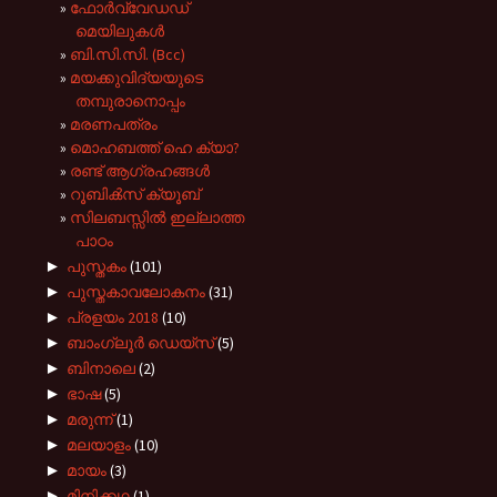
ഫോര്‍വ്വേഡഡ്
മെയിലുകള്‍
ബി.സി.സി. (Bcc)
മയക്കുവിദ്യയുടെ
തമ്പുരാനൊപ്പം
മരണപത്രം
മൊഹബത്ത് ഹെ ക്യാ?
രണ്ട് ആഗ്രഹങ്ങള്‍
റൂബിക്‍സ് ക്യൂബ്
സിലബസ്സിൽ ഇല്ലാത്ത
പാഠം
►
പുസ്തകം
(101)
►
പുസ്തകാവലോകനം
(31)
►
പ്രളയം 2018
(10)
►
ബാംഗ്ലൂർ ഡെയ്സ്
(5)
►
ബിനാലെ
(2)
►
ഭാഷ
(5)
►
മരുന്ന്
(1)
►
മലയാളം
(10)
►
മായം
(3)
►
മിനിക്കഥ
(1)