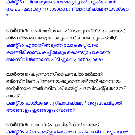
കമന്റ് 6 :-
പ്രോട്ടോക്കോൾ തെറ്റിച്ചാൽ കൃത്യമായി
നടപടി എടുക്കുന്ന നാടാണെന്ന് അറിയില്ലേ ഡോക്‌ടറേ
?
വാർത്ത 7:-
റഷ്യയിൽ വെച്ച് നടക്കുന്ന 2018 ലോകകപ്പ്,
ബ്രസീൽ കൊണ്ടുപോകുമെന്ന് പെലെയുടെ ട്വീറ്റ്.
കമന്റ് 7:-
എന്തിന് അടുത്ത ലോകകപ്പ് വരെ
കാത്തിരിക്കണം. കപ്പ് ആരും കൊണ്ടുപോകാതെ
ബ്രസീലിൽത്തന്നെ പിടിച്ചുവെച്ചാൽപ്പോരേ ?
വാർത്ത 8:-
ലൂസേർസ് ഫൈനലിൽ ജർമ്മനി
ബ്രസീലിനെ പിന്തുണയ്ക്കുമെന്ന് ജര്‍മ്മന്‍കാരനായ
ഇന്റര്‍നാഷണല്‍ ഒളിമ്പിക് കമ്മിറ്റി പ്രസിഡന്റ് തോമസ്
ബാക്.
കമന്റ് 8:-
കാര്യം മനസ്സിലായല്ലോ ? ഒരു പാലമിട്ടാൽ
അങ്ങോട്ടും ഇങ്ങോട്ടും വേണേ !!
വാർത്ത 9:-
അനർട്ട് പദ്ധതിയിൽ ക്രമക്കേട്.
കമന്റ് 9:-
ക്രമക്കേട് ഇല്ലാതെ നടപ്പിലാക്കിയ ഒരു പദ്ധതി