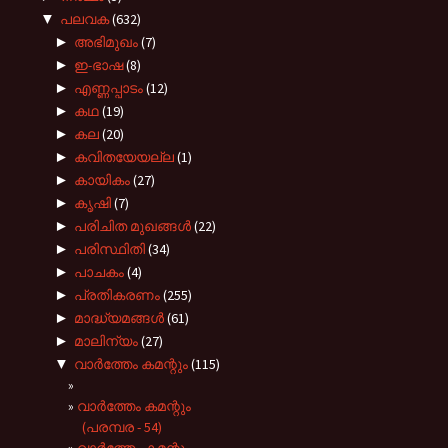
▼
പലവക
(632)
►
അഭിമുഖം
(7)
►
ഇ-ഭാഷ
(8)
►
എണ്ണപ്പാടം
(12)
►
കഥ
(19)
►
കല
(20)
►
കവിതയേയല്ല
(1)
►
കായികം
(27)
►
കൃഷി
(7)
►
പരിചിത മുഖങ്ങള്‍
(22)
►
പരിസ്ഥിതി
(34)
►
പാചകം
(4)
►
പ്രതികരണം
(255)
►
മാദ്ധ്യമങ്ങൾ
(61)
►
മാലിന്യം
(27)
▼
വാർത്തേം കമന്റും
(115)
വാർത്തേം കമന്റും
(പരമ്പര - 54)