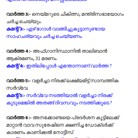
വാർത്ത 3:-
നെയ്‌മറുടെ ചികിത്സ, മന്ത്രിസഭായോഗം
ചർച്ച ചെയ്യും.
കമന്റ് 3:-
ഏഴ് ഗോൾ വാങ്ങിച്ചുകൂട്ടാനുണ്ടായ
സാഹചര്യവും ചർച്ച ചെയ്യണം.
വാർത്ത 4 :-
അഫ്‌ഗാനിസ്ഥാനിൽ താലിബാൻ
ആക്രമണം, 31 മരണം.
കമന്റ് 4:-
ഇതിലിപ്പോൾ എന്തോന്നാണ് വാർത്ത ?
വാർത്ത 5:-
വളർച്ചാ നിരക്ക് ലക്ഷ്യമിട്ട് സാമ്പത്തിക
സർവ്വേ.
കമന്റ് 5:-
സർവ്വേ നടത്തിയാൽ വളർച്ചാ നിരക്ക്
കൂടുമെങ്കിൽ അതങ്ങ് ദിവസവും നടത്തിക്കൂടെ ?
വാർത്ത 6 :-
അനക്കോണ്ടയെ പ്രദർശന കൂട്ടിലേക്ക്
മാറ്റാൻ വാവ സുരേഷിനെ ക്ഷണിച്ച ഡോക്‌ടർക്ക്
കാരണം കാണിക്കൽ നോട്ടീസ്.