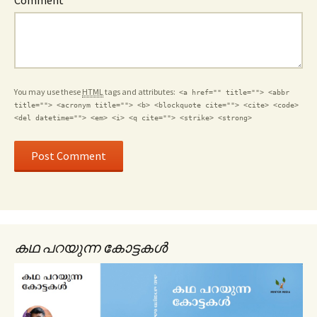
You may use these
HTML
tags and attributes:
<a href="" title=""> <abbr
title=""> <acronym title=""> <b> <blockquote cite=""> <cite> <code>
<del datetime=""> <em> <i> <q cite=""> <strike> <strong>
കഥ പറയുന്ന കോട്ടകൾ