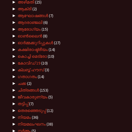
►
അഴിമതി
(25)
►
ആക്രി
(2)
►
ആഘോഷങ്ങൾ
(7)
►
ആദരാഞ്ജലി
(6)
►
ആരോഗ്യം
(15)
►
ഓൺലൈൻ
(8)
►
ഓർമ്മക്കുറിപ്പുകൾ
(27)
►
കക്ഷിരാഷ്ട്രീയം
(14)
►
കൊച്ചി മെട്രോ
(10)
►
കോവിഡ് 19
(10)
►
ക്ലബ്ബ് ഹൗസ്
(3)
►
ഗതാഗതം
(14)
►
ചക്ക
(2)
►
ചിത്രങ്ങൾ
(153)
►
ജീവകാരുണ്യം
(5)
►
തട്ടിപ്പ്
(7)
►
തെരഞ്ഞെടുപ്പ്
(12)
►
നിയമം
(36)
►
നിയമലംഘനം
(38)
►
നർമ്മം
(5)