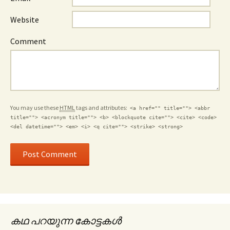
Website
Comment
You may use these
HTML
tags and attributes:
<a href="" title=""> <abbr
title=""> <acronym title=""> <b> <blockquote cite=""> <cite> <code>
<del datetime=""> <em> <i> <q cite=""> <strike> <strong>
കഥ പറയുന്ന കോട്ടകൾ