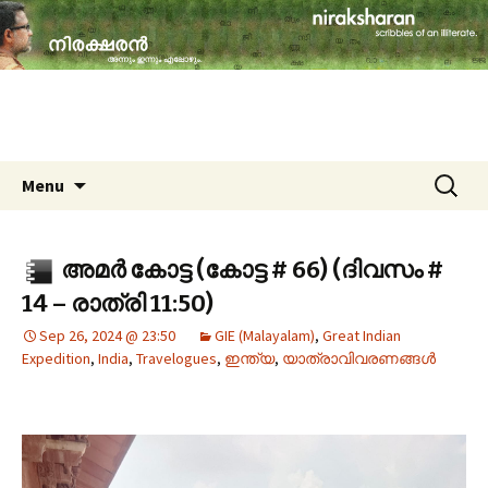
travelogues, book reviews, social issues,
cinema, memories & lot more…
niraksharan (നിരക്ഷരൻ)
Skip to content
Search
Menu
for:
അമർ കോട്ട (കോട്ട # 66) (ദിവസം #
14 – രാത്രി 11:50)
Sep 26, 2024 @ 23:50
GIE (Malayalam)
,
Great Indian
Expedition
,
India
,
Travelogues
,
ഇന്ത്യ
,
യാത്രാവിവരണങ്ങൾ