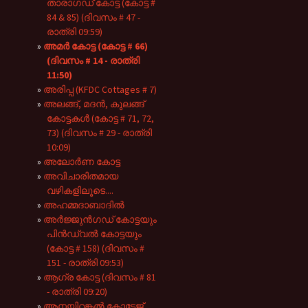
താരാഗഡ് കോട്ട (കോട്ട #
84 & 85) (ദിവസം # 47 -
രാത്രി 09:59)
അമർ കോട്ട (കോട്ട # 66)
(ദിവസം # 14 - രാത്രി
11:50)
അരിപ്പ (KFDC Cottages # 7)
അലങ്ങ്, മദൻ, കുലങ്ങ്
കോട്ടകൾ (കോട്ട # 71, 72,
73) (ദിവസം # 29 - രാത്രി
10:09)
അലോർണ കോട്ട
അവിചാരിതമായ
വഴികളിലൂടെ....
അഹമ്മദാബാദിൽ
അർജ്ജുൻഗഡ് കോട്ടയും
പിൻഡ്വൽ കോട്ടയും
(കോട്ട # 158) (ദിവസം #
151 - രാത്രി 09:53)
ആഗ്ര കോട്ട (ദിവസം # 81
- രാത്രി 09:20)
ആനയിറങ്കൽ കോട്ടേജ്