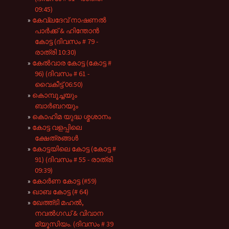
09:45)
കേവ്ലദേവ് നാഷണൽ
പാർക്ക് & ഹിന്തോൻ
കോട്ട (ദിവസം # 79 -
രാത്രി 10:30)
കേൽവാര കോട്ട (കോട്ട #
96) (ദിവസം # 61 -
വൈകീട്ട് 06:50)
കൊമ്പൂച്ചയും
ബാർബറയും
കൊഹിമ യുദ്ധ ശ്മശാനം
കോട്ട വളപ്പിലെ
ക്ഷേത്രങ്ങൾ
കോട്ടയിലെ കോട്ട (കോട്ട #
91) (ദിവസം # 55 - രാത്രി
09:39)
കോർണ കോട്ട (#59)
ഖാബ കോട്ട (# 64)
ഖേത്ത്ടി മഹൽ,
നവൽഗഡ് & വിവാന
മ്യൂസിയം. (ദിവസം # 39