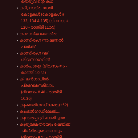
തെരുവിന്റെ കഥ
കടി, സദ്ര, ധേരി
കോട്ടകൾ (കോട്ടകൾ #
133, 134 & 135) (ദിവസം #
120 - രാത്രി 11:59)
കാമാഖ്യ ക്ഷേത്രം
കാസിരംഗ നാഷണൽ
പാർക്ക്
കാസിരംഗ വഴി
ശിവസാഗറിൽ
കാർപാളെ. (ദിവസം # 6 -
രാത്രി 10:45)
കിഷൻഗഡിൽ
പ്രവേശനമില്ല.
(ദിവസം # 48 - രാത്രി
10:36)
കുംബൽഗഡ് കോട്ട (#52)
കുംഭൽഗഡിലേക്ക്....
കുന്തരപ്പള്ളി കാലിച്ചന്ത
കുരുക്ഷേത്രയും ഷേയ്ക്ക്
ചില്ലിയുടെ ഖബറും.
(ദിവസം # 91 - രാത്രി