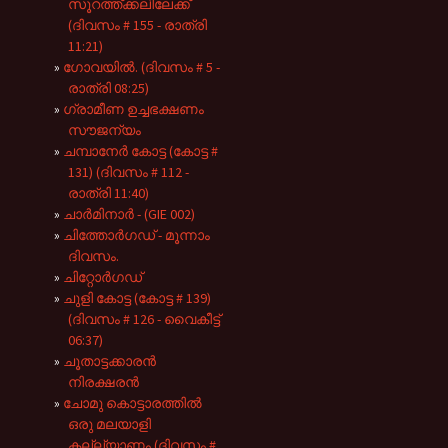
സൂറത്ത്ക്കലിലേക്ക്
(ദിവസം # 155 - രാത്രി
11:21)
ഗോവയിൽ. (ദിവസം # 5 -
രാത്രി 08:25)
ഗ്രാമീണ ഉച്ചഭക്ഷണം
സൗജന്യം
ചമ്പാനേർ കോട്ട (കോട്ട #
131) (ദിവസം # 112 -
രാത്രി 11:40)
ചാർമിനാർ - (GIE 002)
ചിത്തോർഗഡ് - മൂന്നാം
ദിവസം.
ചിറ്റോർഗഡ്
ചുളി കോട്ട (കോട്ട # 139)
(ദിവസം # 126 - വൈകീട്ട്
06:37)
ചൂതാട്ടക്കാരൻ
നിരക്ഷരൻ
ചോമു കൊട്ടാരത്തിൽ
ഒരു മലയാളി
കല്ല്യാണം (ദിവസം #