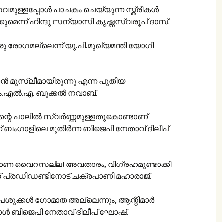
മുള്ളപ്പോൾ പാചകം ചെയ്യുന്ന സ്ത്രീകൾ
ുമെന്ന് ഹിന്ദു സന്യാസി കൃഷ്ണസ്വരൂപ് ദാസ്.
രു രോഗമല്ലെന്ന് യു.പി.മുഖ്യമന്തി യോഗി
‍ മുസ്‌ലീമായിരുന്നു എന്ന പുതിയ
എം.എൽ.എ. ബുക്കൽ നവാബ്.
്റെ പാലിൽ സ്വർണ്ണമുള്ളതുകൊണ്ടാണ്
് ബംഗാളിലെ മുതിർന്ന ബിജെപി നേതാവ് ദിലീപ്
 വൈറസല്ല! അവതാരം, വിഗ്രഹമുണ്ടാക്കി
് പ്രഡിഡണ്ടിനോട് ചക്രപാണി മഹാരാജ്.
ശുക്കൾ ഗോമാത അല്ലെന്നും, ആന്റിമാർ
ാൾ ബിജെപി നേതാവ് ദിലീപ് ഘോഷ്.