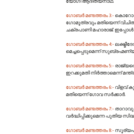
യോഗി ആദിത്യനാഥ്.
ഗോബർ മണ്ടത്തരം 3:-
കൊറോണ
ഗോമൂത്രവും മതിയെന്ന് വിചി
ചക്രപാണി മഹാരാജ്. ഇപ്പോൾ
ഗോബർ മണ്ടത്തരം 4:-
ലക്ഷ്മീദ
മെച്ചപ്പെടുമെന്ന് സുബ്രഹ്മണ
ഗോബർ മണ്ടത്തരം 5:-
രാജ്യത്
ഇറക്കുമതി നിർത്താമെന്ന് മന്ത്
ഗോബർ മണ്ടത്തരം 6:-
വിളവ് ക
മതിയെന്ന് ഗോവ സർക്കാർ.
ഗോബർ മണ്ടത്തരം 7:-
താറാവു
വർ‍ദ്ധിപ്പിക്കുമെന്ന പുതിയ സി
ഗോബർ മണ്ടത്തരം 8:-
സൂര്യപ്