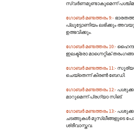
സ്വര്‍ണമുണ്ടാകുമെന്ന് പശ്ച
ഗോബർ മണ്ടത്തരം 9:-
ഭാരതത്ത
പ്ലൂട്ടോണിയം ലഭിക്കും അവയ
ഉത്ഭവിക്കും.
ഗോബർ മണ്ടത്തരം 10:-
ഹൈന്ദവ
ഇലക്ട്രോ മാഗ്നെറ്റിക് തരംഗങ്ങ
ഗോബർ മണ്ടത്തരം 11:-
സൂര്യൻ
ചെയ്തെന്ന് കിരൺ ബേഡി.
ഗോബർ മണ്ടത്തരം 12:-
പശുക്
മാറുമെന്ന് പ്രഗ്യാ സിങ്.
ഗോബർ മണ്ടത്തരം 13:-
പശുക്ക
ചടങ്ങുകൾ മുസ്ലീങ്ങളുടെ പോ
ശ്രീവാസ്തവ.