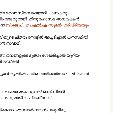
 വൈറസിനെ തടയാന്‍ ചാണകവും
ത്ര വാദവുമായി ഹിന്ദുമഹാസഭ അധ്യക്ഷൻ‍
 ദാ
ബി.ജെ.പി. എം.എൽ.എ. സുമൻ ഹരിപ്രിയയും.
േവിയുടെ ചിത്രം നോട്ടിൽ അച്ചടിച്ചാൽ ധനസ്ഥിതി
്യൻ സ്വാമി.
തെ ജനങ്ങളുടെ മൂത്രം ശേഖരിച്ചാൽ യൂറിയ
രി ഗഡ്കരി.
ൂട്ടാൻ കൃഷിയിടത്തിലെത്തി മന്ത്രം ചൊല്ലിയാൽ
കൾ‍ ജലാശയങ്ങളിലൽ‍ ഓക്‌സിജൻ
ദ്ധാന്തവുമായി ബിപ്ലബ് ദേബ്.
രകാശം തട്ടിയാല്‍ നാടന്‍ പശുവിലും