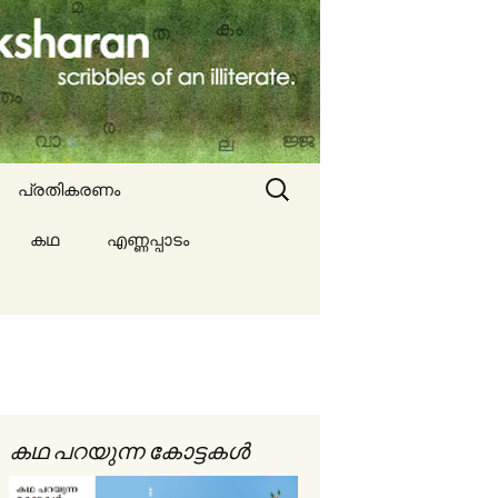
Search
പ്രതികരണം
for:
കഥ
എണ്ണപ്പാടം
ല്ല
ങൾ
കഥ പറയുന്ന കോട്ടകൾ