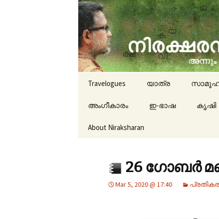
travelogues, book reviews, 
niraksha
Skip to content
Travelogues
യാത്ര
സാമൂഹ
അംഗീകാരം
ഇ-ഭാഷ
കൃഷി
About Niraksharan
26 ഗോബർ മണ
Mar 5, 2020 @ 17:40
പ്രതിക