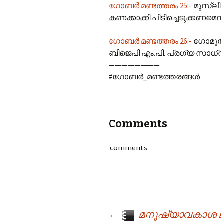
ഗോബർ മണ്ടത്തരം 25:-
മുസ്ലീ
കണക്കാക്കി പിടിച്ചെടുക്കണമെന
ഗോബർ മണ്ടത്തരം 26:-
ഗോമൂത്ര
ബിജെപി എം.പി. പ്രഗ്യ സാധ്‌വ
————————
#ഗോബർ_മണ്ടത്തരങ്ങൾ
Comments
comments
←
മനുഷ്യാവകാശ ല