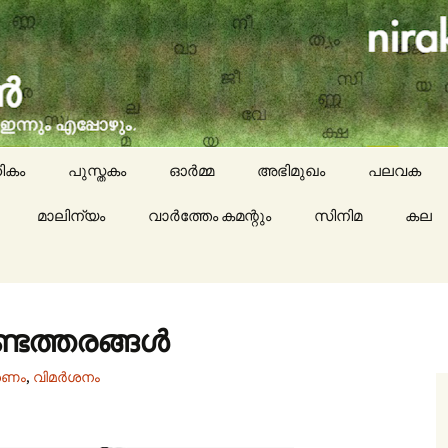
social issues, cinema, memories & lot more…
ran (നിരക്ഷരൻ)
ികം
പുസ്തകം
ഓർമ്മ
അഭിമുഖം
പലവക
മാലിന്യം
വാർത്തേം കമന്റും
സിനിമ
കായികം
കല
കവിതയേയ
പാചകം
്ടത്തരങ്ങൾ
മാദ്ധ്യമങ്
രണം
,
വിമർശനം