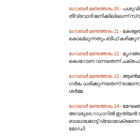
ഗോബർ മണ്ടത്തരം 20:-
പശുവിന
തീവ്രവാദി ജനിക്കില്ലെന്ന് സ്
ഗോബർ മണ്ടത്തരം 21:-
കേരളത്
കൊല്ലുന്നതും ബീഫ് കഴിക്കുന
ഗോബർ മണ്ടത്തരം 22:-
മൃഗങ്ങ
കൊറോണ വന്നതെന്ന് ചക്രപാ
ഗോബർ മണ്ടത്തരം 23:-
ആൺ‌മയി
ഗർഭം ധരിക്കുന്നതെന്ന് രാജാസ
ശർമ്മ.
ഗോബർ മണ്ടത്തരം 24:-
മേഘങ്ങ
അവരുടെ റഡാറിൽ ഇന്ത്യൻ യ
ബാലാക്കോട്ട് വ്യോമാക്രമണവു
മോഡി.