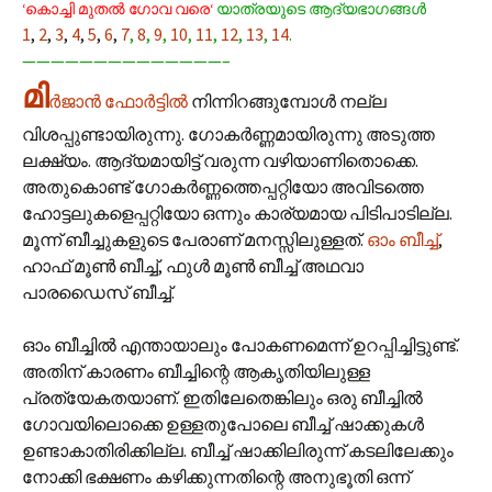
‘കൊച്ചി മുതല്‍ ഗോവ വരെ‘
യാത്രയുടെ ആദ്യഭാഗങ്ങള്‍
1
,
2
,
3
,
4
,
5
,
6
,
7
,
8
,
9
,
10
,
11
,
12
,
13
,
14
.
——————————————–
മി
ര്‍ജാന്‍ ഫോര്‍ട്ടില്‍
നിന്നിറങ്ങുമ്പോള്‍ നല്ല
വിശപ്പുണ്ടായിരുന്നു. ഗോകര്‍ണ്ണമായിരുന്നു അടുത്ത
ലക്ഷ്യം. ആദ്യമായിട്ട് വരുന്ന വഴിയാണിതൊക്കെ.
അതുകൊണ്ട് ഗോകര്‍ണ്ണത്തെപ്പറ്റിയോ അവിടത്തെ
ഹോട്ടലുകളെപ്പറ്റിയോ ഒന്നും കാര്യമായ പിടിപാടില്ല.
മൂന്ന് ബീച്ചുകളുടെ പേരാണ് മനസ്സിലുള്ളത്.
ഓം ബീച്ച്
,
ഹാഫ് മൂണ്‍ ബീച്ച്, ഫുള്‍ മൂണ്‍ ബീച്ച് അഥവാ
പാരഡൈസ് ബീച്ച്.
ഓം ബീച്ചില്‍ എന്തായാലും പോകണമെന്ന് ഉറപ്പിച്ചിട്ടുണ്ട്.
അതിന് കാരണം ബീച്ചിന്റെ ആകൃതിയിലുള്ള
പ്രത്യേകതയാണ്. ഇതിലേതെങ്കിലും ഒരു ബീച്ചില്‍
ഗോവയിലൊക്കെ ഉള്ളതുപോലെ ബീച്ച് ഷാക്കുകള്‍
ഉണ്ടാകാതിരിക്കില്ല. ബീച്ച് ഷാക്കിലിരുന്ന് കടലിലേക്കും
നോക്കി ഭക്ഷണം കഴിക്കുന്നതിന്റെ അനുഭൂതി ഒന്ന്