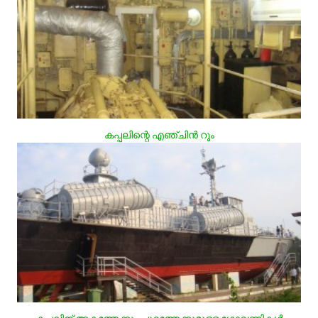
കപ്പലിന്റെ എഞ്ചിന്‍ റൂം