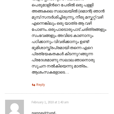
പെരുമാളിന്‍റെ പേരില്‍ ഒരു പള്ളി
അങ്ങകലെ സലാലയില്‍ {ഒമാന്‍} ഞാന്‍
മുമ്പ് സന്ദര്‍ശിച്ചിരുന്നു, നീരു മസ്കറ്റ് വഴി
എന്നെങ്കിലും ഒരു യാത്ര ആ വഴി
പോണം..ഒരുപാടൊരുപാട് ചരിത്രങ്ങളും
സംഭവങ്ങളും അവിടെ കാണാനും
പഠിക്കാനും വിവരിക്കാനും ഉണ്ട്!
ഭൂമിശാസ്ത്രപ്രമായി തന്നെ ഏറെ
പ്രത്യേകതകള്‍ കിടന്നുറങ്ങുന്ന
പ്രദേശമാണു സലാല.ഞാനൊരു
സൂചന നല്‍കിയെന്നു മാത്രം..
ആശംസകളോടെ…
Reply
February 1, 2010 at 1:43 am
nannayittund..