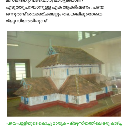
മസ്ജിദിന്റെ പഴയൊരു മാതൃകയാണ്‌
എടുത്തുപറയാനുള്ള ഏക ആകര്‍ഷണം . പഴയ
ഒന്നുരണ്ട് ശവമഞ്ചങ്ങളും തലക്കല്ലുമൊക്കെ
മ്യൂസിയത്തിലുണ്ട്.
പഴയ പള്ളിയുടെ കൊച്ചു മാതൃക – മ്യൂസിയത്തിലെ ഒരു കാഴ്ച്ച