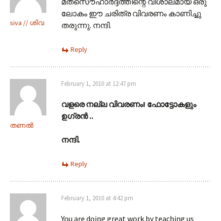
മതസൌഹാര്‍ദ്ദത്തിന്റെ വിശാലമായ ഒരു
ലോകം ഈ ചരിത്ര വിവരണം കാണിച്ചു
siva // ശിവ
തരുന്നു. നന്ദി.
Reply
February 1, 2010 at 12:47 pm
വളരെ നല്ല വിവരണം! ഫോട്ടോകളും
ഉഗ്രന്‍ ..
തണല്‍
നന്ദി.
Reply
February 1, 2010 at 4:42 pm
You are doing great work by teaching us