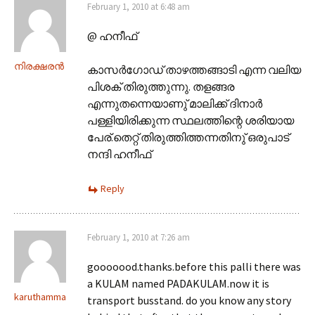
February 1, 2010 at 6:48 am
@ ഹനീഫ്
നിരക്ഷരന്‍
കാസര്‍ഗോഡ് താഴത്തങ്ങാടി എന്ന വലിയ
പിശക് തിരുത്തുന്നു. തളങ്ങര
എന്നുതന്നെയാണു്‌ മാലിക്ക് ദിനാര്‍
പള്ളിയിരിക്കുന്ന സ്ഥലത്തിന്റെ ശരിയായ
പേര്.തെറ്റ് തിരുത്തിത്തന്നതിനു്‌ ഒരുപാട്
നന്ദി ഹനീഫ്
Reply
February 1, 2010 at 7:26 am
gooooood.thanks.before this palli there was
a KULAM named PADAKULAM.now it is
karuthamma
transport busstand. do you know any story