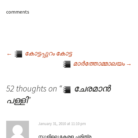
comments
←
കോട്ടപ്പുറം കോട്ട
Post navigation
മാര്‍ത്തോമ്മാലയം
→
52 thoughts on “
ചേരമാന്‍
പള്ളി
”
January 31, 2010 at 11:10 pm
സ്കൂളിലെ കേരള ചരിത്ര