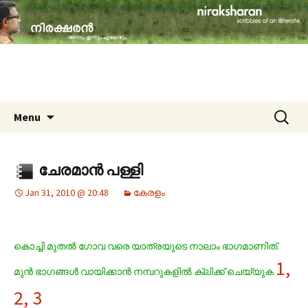
travelogues, book reviews, social issues,
cinema, memories & lot more…
niraksharan (നിരക്ഷരൻ)
Skip to content
Search
Menu
for:
ചേരമാന്‍ പള്ളി
Jan 31, 2010 @ 20:48
കേരളം
കൊച്ചി മുതല്‍ ഗോവ വരെ യാത്രയുടെ നാലാം ഭാഗമാണിത്.
1
,
മുന്‍ ഭാഗങ്ങള്‍ വായിക്കാന്‍ നമ്പറുകളില്‍ ക്ലിക്ക് ചെയ്യുക
2
,
3