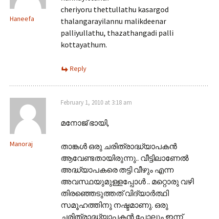
cheriyoru thettullathu kasargod
Haneefa
thalangarayilannu malikdeenar
palliyullathu, thazathangadi palli
kottayathum.
Reply
February 1, 2010 at 3:18 am
മനോജ്‌ ഭായി,
Manoraj
താങ്കൾ ഒരു ചരിത്രാദ്ധ്യാപകൻ
ആവേണ്ടതായിരുന്നു.. വീട്ടിലാണേൽ
അദ്ധ്യാപകരെ തട്ടി വീഴും എന്ന
അവസ്ഥയുമുള്ളപ്പോൾ .. മറ്റൊരു വഴി
തിരഞ്ഞെടുത്തത്‌ വിദ്യാർത്ഥി
സമൂഹത്തിനു നഷ്ടമാണു. ഒരു
ചരിത്രാദ്ധ്യാപകൻ പോലും ഇന്ന്