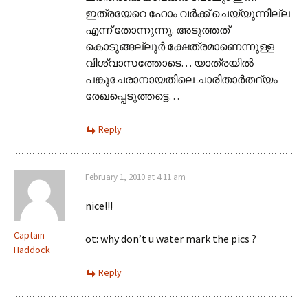
ഇത്രയേറെ ഹോം വർക്ക്‌ ചെയ്യുന്നില്ല
എന്ന് തോന്നുന്നു. അടുത്തത്‌
കൊടുങ്ങല്ലൂർ ക്ഷേത്രമാണെന്നുള്ള
വിശ്വാസത്തോടെ… യാത്രയിൽ
പങ്കുചേരാനായതിലെ ചാരിതാർത്ഥ്യം
രേഖപ്പെടുത്തട്ടെ…
Reply
February 1, 2010 at 4:11 am
nice!!!
Captain
ot: why don’t u water mark the pics ?
Haddock
Reply