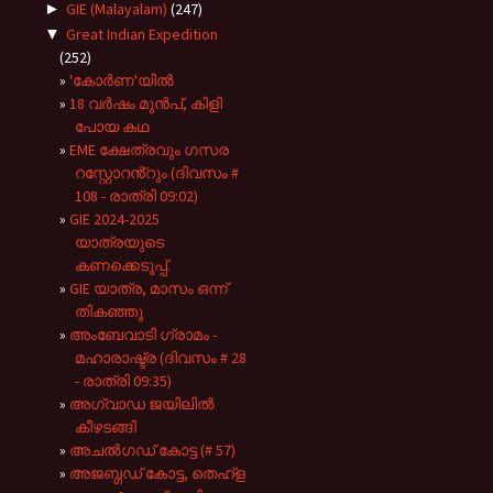
►
GIE (Malayalam)
(247)
▼
Great Indian Expedition
(252)
'കോർണ'യിൽ
18 വർഷം മുൻപ്, കിളി
പോയ കഥ
EME ക്ഷേത്രവും ഗസര
റസ്റ്റോറൻ്റും (ദിവസം #
108 - രാത്രി 09:02)
GIE 2024-2025
യാത്രയുടെ
കണക്കെടുപ്പ്.
GIE യാത്ര, മാസം ഒന്ന്
തികഞ്ഞു
അംബേവാടി ഗ്രാമം -
മഹാരാഷ്ട്ര (ദിവസം # 28
- രാത്രി 09:35)
അഗ്വാഡ ജയിലിൽ
കീഴടങ്ങി
അചൽഗഡ് കോട്ട (# 57)
അജബ്ഗഡ് കോട്ട, തെഹ്ള