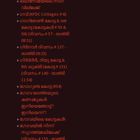
ഖൊനോമയിലെ നാഗ
വില്ലേജ്
ഗവി (KFDC Cottages # 6)
ഗാഗ്രോൺ കോട്ട & ദര
കോട്ട (കോട്ടകൾ # 93 &
94) (ദിവസം # 57 - രാത്രി
08:51)
ഗിർനാർ ദിവസം # 137 -
രാത്രി 09:25)
ഗിർർർർ, ദിയു കോട്ട &
INS ഖുക്രി (കോട്ട # 151)
(ദിവസം # 140 - രാത്രി
11:54)
ഗോഗുണ്ട കോട്ട (#54)
ഗോവ യാത്രയുടെ
കണക്കുകൾ.
ഇനിയെങ്ങോട്ട് ?
ഇനിയെന്ന് ?
ഗോവയിലെ കോട്ടകൾ!
ഗോവയിൽ നിന്ന്
സൂറത്ത്ക്കലിലേക്ക്
(ദിവസം # 155 - രാത്രി