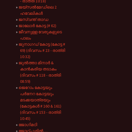
- രാത്രി 10:18)
ജയ്സൽമേഡിലെ 2
ഹവേലികൾ
ജസ്വന്ത് താഡ
ജാലോർ കോട്ട (# 62)
ജീവനുള്ള വേരുകളുടെ
പാലം
ജുനാഗഡ് കോട്ട (കോട്ട #
69) (ദിവസം # 23 - രാത്രി
10:32)
ജുൽത്താ മിനാർ &
കാൻകരിയ തടാകം
(ദിവസം # 118 - രാത്രി
08:59)
ജെറോം കോട്ടയും
പർനേറ കോട്ടയും
മടക്കയാത്രയും
(കോട്ടകൾ # 160 & 161)
(ദിവസം # 153 - രാത്രി
10:45)
ജോഗിമഠി
ജോഥ്പൂരിൽ.....