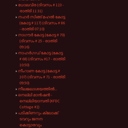
ധോലവിര (ദിവസം # 123 -
രാത്രി 11:31)
നഹർ സിങ്ങ് മഹൽ കോട്ട
(കോട്ട # 117) (ദിവസം # 86
- രാത്രി 07:10)
നാഗൗർ കോട്ട (കോട്ട # 70)
(ദിവസം # 25 - രാത്രി
09:16)
നാഹർഗഡ് കോട്ട (കോട്ട
# 68) (ദിവസം #17 - രാത്രി
10:50)
നീംറാണ കോട്ട (കോട്ട #
107) (ദിവസം # 71 - രാത്രി
09:50)
നീലജലാശയത്തിൽ...
നെല്ലി മാൻഷൻ -
നെല്ലിയാമ്പതി (KFDC
Cottage #2)
പടിക്കിണറും ക്ലോക്ക്
ടവറും ജനന
കൊട്ടാരവും