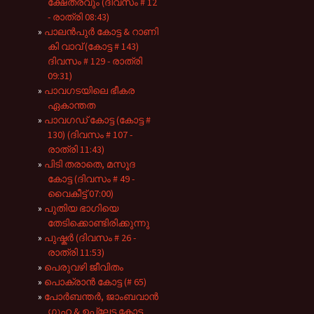
ക്ഷേത്രവും (ദിവസം # 12
- രാത്രി 08:43)
പാലൻപുർ കോട്ട & റാണി
കി വാവ് (കോട്ട # 143)
ദിവസം # 129 - രാത്രി
09:31)
പാവഗടയിലെ ഭീകര
ഏകാന്തത
പാവഗഡ് കോട്ട (കോട്ട #
130) (ദിവസം # 107 -
രാത്രി 11:43)
പിടി തരാതെ, മസൂദ
കോട്ട (ദിവസം # 49 -
വൈകീട്ട് 07:00)
പുതിയ ഭാഗിയെ
തേടിക്കൊണ്ടിരിക്കുന്നു
പുഷ്കർ (ദിവസം # 26 -
രാത്രി 11:53)
പെരുവഴി ജീവിതം
പൊക്രാൻ കോട്ട (# 65)
പോർബന്തർ, ജാംബവാൻ
ഗുഹ & ഉപ്ലേട്ട കോട്ട