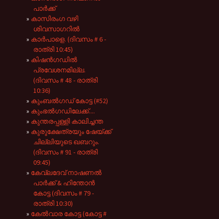
പാർക്ക്
കാസിരംഗ വഴി
ശിവസാഗറിൽ
കാർപാളെ. (ദിവസം # 6 -
രാത്രി 10:45)
കിഷൻഗഡിൽ
പ്രവേശനമില്ല.
(ദിവസം # 48 - രാത്രി
10:36)
കുംബൽഗഡ് കോട്ട (#52)
കുംഭൽഗഡിലേക്ക്....
കുന്തരപ്പള്ളി കാലിച്ചന്ത
കുരുക്ഷേത്രയും ഷേയ്ക്ക്
ചില്ലിയുടെ ഖബറും.
(ദിവസം # 91 - രാത്രി
09:45)
കേവ്ലദേവ് നാഷണൽ
പാർക്ക് & ഹിന്തോൻ
കോട്ട (ദിവസം # 79 -
രാത്രി 10:30)
കേൽവാര കോട്ട (കോട്ട #