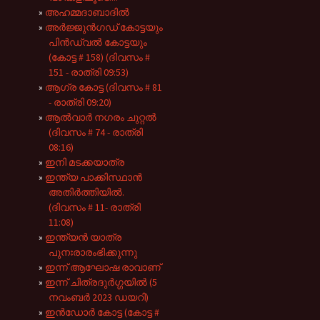
അഹമ്മദാബാദിൽ
അർജ്ജുൻഗഡ് കോട്ടയും
പിൻഡ്വൽ കോട്ടയും
(കോട്ട # 158) (ദിവസം #
151 - രാത്രി 09:53)
ആഗ്ര കോട്ട (ദിവസം # 81
- രാത്രി 09:20)
ആൽവാർ നഗരം ചുറ്റൽ
(ദിവസം # 74 - രാത്രി
08:16)
ഇനി മടക്കയാത്ര
ഇന്ത്യ പാക്കിസ്ഥാൻ
അതിർത്തിയിൽ.
(ദിവസം # 11- രാത്രി
11:08)
ഇന്ത്യൻ യാത്ര
പുനഃരാരംഭിക്കുന്നു
ഇന്ന് ആഘോഷ രാവാണ്
ഇന്ന് ചിത്രദുർഗ്ഗയിൽ (5
നവംബർ 2023 ഡയറി)
ഇൻഡോർ കോട്ട (കോട്ട #