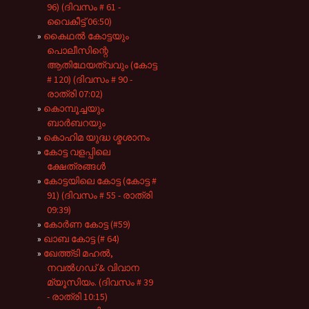
96) (ദിവസം # 61 -
വൈകീട്ട് 06:50)
കൈഥൽ കോട്ടയും
പൊലീസിന്റെ
ആതിഥേയത്വവും (കോട്ട
# 120) (ദിവസം # 90 -
രാത്രി 07:02)
കൊമ്പൂച്ചയും
ബാർബറയും
കൊഹിമ യുദ്ധ ശ്മശാനം
കോട്ട വളപ്പിലെ
ക്ഷേത്രങ്ങൾ
കോട്ടയിലെ കോട്ട (കോട്ട #
91) (ദിവസം # 55 - രാത്രി
09:39)
കോർണ കോട്ട (#59)
ഖാബ കോട്ട (# 64)
ഖേത്ത്ടി മഹൽ,
നവൽഗഡ് & വിവാന
മ്യൂസിയം. (ദിവസം # 39
- രാത്രി 10:15)