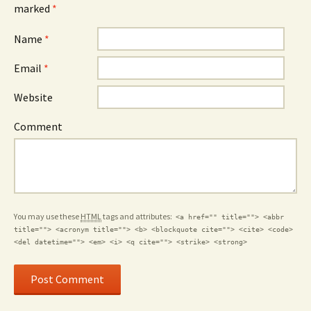
marked
*
Name
*
Email
*
Website
Comment
You may use these
HTML
tags and attributes:
<a href="" title=""> <abbr
title=""> <acronym title=""> <b> <blockquote cite=""> <cite> <code>
<del datetime=""> <em> <i> <q cite=""> <strike> <strong>