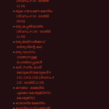
(ദിവസം # 30 - രാത്രി
11:18)
ഒട്ടക ഗവേഷണ കേന്ദ്രം
(ദിവസം # 24 - രാത്രി
09:50)
ഒരു കപ്പൽയാത്ര.
(ദിവസം # 143 - രാത്രി
11:30)
ഒരു ജയ്സൽമേഡ്
തെരുവിന്റെ കഥ
ഒരു വാഹനം
വാങ്ങാനുള്ള
പൊല്ലാപ്പുകൾ
കടി, സദ്ര, ധേരി
കോട്ടകൾ (കോട്ടകൾ #
133, 134 & 135) (ദിവസം #
120 - രാത്രി 11:59)
കമ്പമല - കമേലിയ
എക്കോ കോട്ടേജ് (KFDC
കോട്ടേജ് #1)
കാമാഖ്യ ക്ഷേത്രം
കാസിരംഗ നാഷണൽ