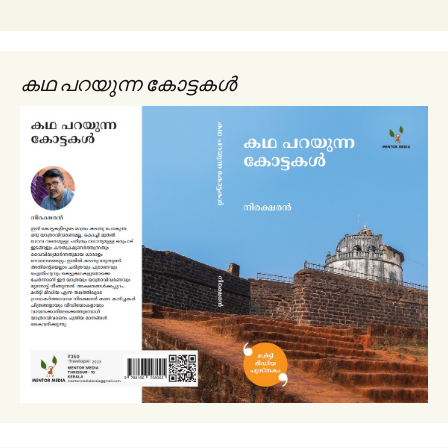
കഥ പറയുന്ന കോട്ടകൾ