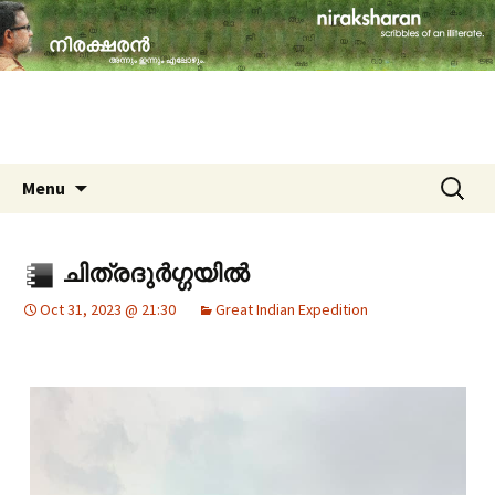
travelogues, book reviews, social issues,
cinema, memories & lot more…
niraksharan (നിരക്ഷരൻ)
Skip to content
Search
Menu
for:
ചിത്രദുർഗ്ഗയിൽ
Oct 31, 2023 @ 21:30
Great Indian Expedition