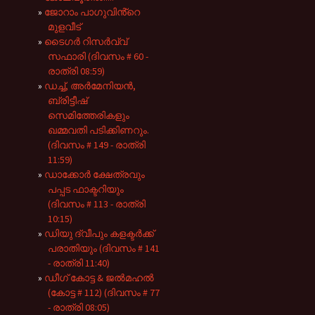
ജോറാം പാഗുവിൻ്റെ
മുളവീട്
ടൈഗർ റിസർവ്വ്
സഫാരി (ദിവസം # 60 -
രാത്രി 08:59)
ഡച്ച്, അർമേനിയൻ,
ബ്രിട്ടീഷ്
സെമിത്തേരികളും
ഖമ്മവതി പടിക്കിണറും.
(ദിവസം # 149 - രാത്രി
11:59)
ഡാക്കോർ ക്ഷേത്രവും
പപ്പട ഫാക്ടറിയും
(ദിവസം # 113 - രാത്രി
10:15)
ഡിയു ദ്വീപും കളക്ടർക്ക്
പരാതിയും (ദിവസം # 141
- രാത്രി 11:40)
ഡീഗ് കോട്ട & ജൽമഹൽ
(കോട്ട # 112) (ദിവസം # 77
- രാത്രി 08:05)