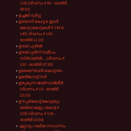
116) (ദിവസം # 85 - രാത്രി
08:51)
ഉച്ചങ്കി ദുർഗ്ഗ
ഉണ്ടാനി കോട്ട & ഇടർ
കോട്ട (കോട്ടകൾ # 144 &
145) ദിവസം # 130 -
രാത്രി 11:23)
ഉദയ് പൂരിൽ
ഉദയ്പൂരിന് സമീപം
സിർവയിൽ.... (ദിവസം #
102 - രാത്രി 07:30)
ഉമൈദ് ഭവൻ കൊട്ടാരം
ഉമൻഗോട്ട് നദി
ഉരുകുന്ന ജയ്സാൽമീർ
(ദിവസം # 10 - രാത്രി
10:15)
ഊപ്പർകോട്ട് കോട്ടയും
മഖ്ബറകളും (കോട്ട #
150) (ദിവസം # 136 -
രാത്രി 10:56)
ഏറ്റവും വലിയ സാഹസം