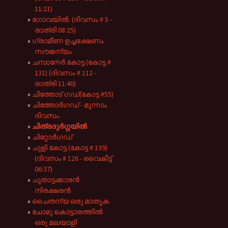
11:21)
ഗോവയിൽ. (ദിവസം # 5 -
രാത്രി 08:25)
ഗ്രാമീണ ഉച്ചഭക്ഷണം
സൗജന്യം
ചമ്പാനേർ കോട്ട (കോട്ട #
131) (ദിവസം # 112 -
രാത്രി 11:40)
ചിത്തോട് ഗഡ്(കോട്ട #55)
ചിത്തോർഗഡ് - മൂന്നാം
ദിവസം.
ചിത്രദുർഗ്ഗയിൽ
ചിറ്റോർഗഡ്
ചുളി കോട്ട (കോട്ട # 139)
(ദിവസം # 126 - വൈകീട്ട്
06:37)
ചൂതാട്ടക്കാരൻ
നിരക്ഷരൻ
ചൈതന്യ ഒരു മാതൃക
ചോമു കൊട്ടാരത്തിൽ
ഒരു മലയാളി