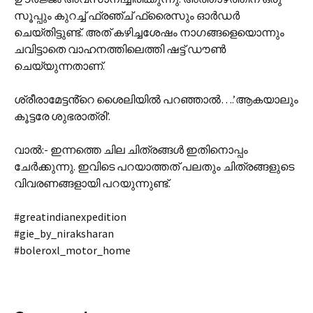
സൂപ്പും കുറച്ച് ഫ്രഞ്ച് ഫ്രൈസും ഓർഡർ
ചെയ്തിട്ടുണ്ട്. അത് കഴിച്ചശേഷം നാഗങ്ങളെയൊന്നും
ചവിട്ടാതെ വാഹനത്തിലെത്തി ഷട്ട് ഡൗൺ
ചെയ്യുന്നതാണ്.
ശ്രീരാമേട്ടൻ്റെ ശൈലിയിൽ പറഞ്ഞാൽ….’ആകയാലും
കൂട്ടരേ ശുഭരാത്രി’.
വാൽ:- ഇന്നത്തെ ചില ചിത്രങ്ങൾ ഇതിനൊപ്പം
ചേർക്കുന്നു. ഇവിടെ പറയാത്തത് പലതും ചിത്രങ്ങളുടെ
വിവരണങ്ങളായി പറയുന്നുണ്ട്.
#greatindianexpedition
#gie_by_niraksharan
#boleroxl_motor_home