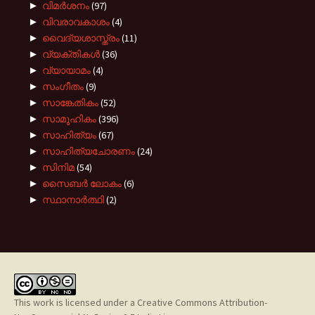
►
വിമർശനം
(97)
►
വിവരാവകാശം
(4)
►
വൈദ്യശാസ്ത്രം
(11)
►
വ്യക്തികൾ
(36)
►
വ്യായാമം
(4)
►
സംഗീതം
(9)
►
സാങ്കേതികം
(52)
►
സാമൂഹികം
(396)
►
സാഹിത്യം
(67)
►
സാഹിത്യചോരണം
(24)
►
സിനിമ
(54)
►
സൈബർ ലോകം
(6)
►
സ്ഥാനാർത്ഥി
(2)
This work is licensed under a
Creative Commons Attribution-