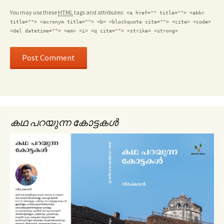
You may use these
HTML
tags and attributes:
<a href="" title=""> <abbr
title=""> <acronym title=""> <b> <blockquote cite=""> <cite> <code>
<del datetime=""> <em> <i> <q cite=""> <strike> <strong>
കഥ പറയുന്ന കോട്ടകൾ