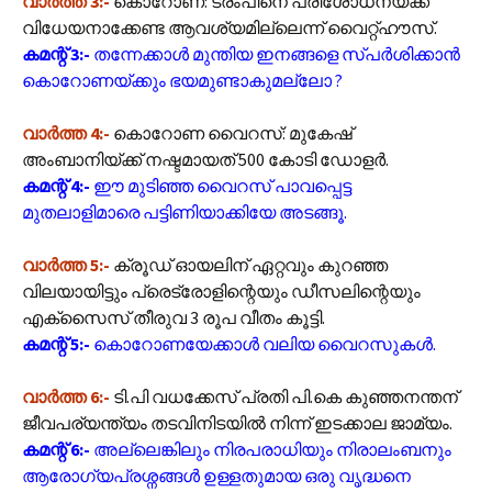
വാർത്ത 3:-
കൊറോണ: ട്രംപിനെ പരിശോധനയ്ക്ക്
വിധേയനാക്കേണ്ട ആവശ്യമില്ലെന്ന് വൈറ്റ്ഹൗസ്.
കമന്റ് 3:-
തന്നേക്കാൾ മുന്തിയ ഇനങ്ങളെ സ്പർശിക്കാൻ
കൊറോണയ്ക്കും ഭയമുണ്ടാകുമല്ലോ ?
വാർത്ത 4:-
കൊറോണ വൈറസ്: മുകേഷ്
അംബാനിയ്ക്ക് നഷ്ടമായത് 500 കോടി ഡോളര്‍.
കമന്റ് 4:-
ഈ മുടിഞ്ഞ വൈറസ് പാവപ്പെട്ട
മുതലാളിമാരെ പട്ടിണിയാക്കിയേ അടങ്ങൂ.
വാർത്ത 5:-
ക്രൂഡ് ഓയലിന് ഏറ്റവും കുറഞ്ഞ
വിലയായിട്ടും പ്രെട്രോളിന്റെയും ഡീസലിന്റെയും
എക്‌സൈസ് തീരുവ 3 രൂപ വീതം കൂട്ടി.
കമന്റ് 5:-
കൊറോണയേക്കാൾ വലിയ വൈറസുകൾ.
വാർത്ത 6:-
ടി.പി വധക്കേസ് പ്രതി പി.കെ കുഞ്ഞനന്തന്
ജീവപര്യന്ത്യം തടവിനിടയിൽ നിന്ന് ഇടക്കാല ജാമ്യം.
കമന്റ് 6:-
അല്ലെങ്കിലും നിരപരാധിയും നിരാലംബനും
ആരോഗ്യപ്രശ്നങ്ങൾ ഉള്ളതുമായ ഒരു വൃദ്ധനെ