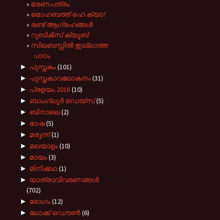
മരണപത്രം
മൊഹബത്ത് ഹെ ക്യാ?
രണ്ട് ആഗ്രഹങ്ങള്‍
റൂബിക്‍സ് ക്യൂബ്
സിലബസ്സിൽ ഇല്ലാത്ത
പാഠം
►
പുസ്തകം
(101)
►
പുസ്തകാവലോകനം
(31)
►
പ്രളയം 2018
(10)
►
ബാംഗ്ലൂർ ഡെയ്സ്
(5)
►
ബിനാലെ
(2)
►
ഭാഷ
(5)
►
മരുന്ന്
(1)
►
മലയാളം
(10)
►
മായം
(3)
►
മിനിക്കഥ
(1)
►
യാത്രാവിവരണങ്ങൾ
(702)
►
രോഗം
(12)
►
ലോക്ക് ഡൌൺ
(6)