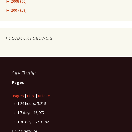
►
2008 (90)
►
2007 (18)
Facebook Followers
Site Traffic
Pages
Pages
|
Hits
|
Unique
Last 24 hours:
5,219
Last 7 days:
46,972
Last 30 days:
259,382
Online now: 74