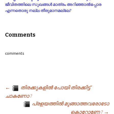
ജീവിതത്തിലെ സുഖങ്ങൾ മാത്രം അറിഞ്ഞാൽപ്പോര
എന്നതൊരു നല്ല തീരുമാനമല്ലേ?
Comments
comments
←
തിരക്കുകളിൽ പോയി തിരക്കിട്ട്
Post navigation
ചാകണോ ?
പ്രളയത്തിൽ മുങ്ങാത്തവരോടോ
കൊറോണേ ?
→