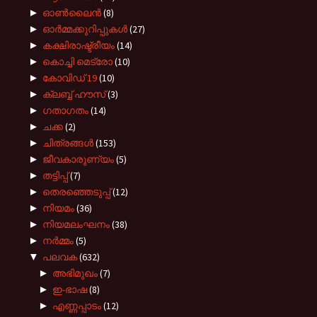
►
ഓൺലൈൻ
(8)
►
ഓർമ്മക്കുറിപ്പുകൾ
(27)
►
കക്ഷിരാഷ്ട്രീയം
(14)
►
കൊച്ചി മെട്രോ
(10)
►
കോവിഡ് 19
(10)
►
ക്ലബ്ബ് ഹൗസ്
(3)
►
ഗതാഗതം
(14)
►
ചക്ക
(2)
►
ചിത്രങ്ങൾ
(153)
►
ജീവകാരുണ്യം
(5)
►
തട്ടിപ്പ്
(7)
►
തെരഞ്ഞെടുപ്പ്
(12)
►
നിയമം
(36)
►
നിയമലംഘനം
(38)
►
നർമ്മം
(5)
▼
പലവക
(632)
►
അഭിമുഖം
(7)
►
ഇ-ഭാഷ
(8)
►
എണ്ണപ്പാടം
(12)