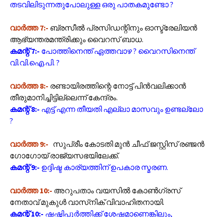
തടവിലിടുന്നതുപോലുള്ള ഒരു പാതകമുണ്ടോ ?
വാർത്ത 7:-
ബ്രസീൽ പ്രസിഡന്റിനും ഓസ്ട്രേലിയൻ
ആഭ്യന്തരമന്ത്രിക്കും വൈറസ് ബാധ.
കമന്റ് 7:-
പോത്തിനെന്ത് ഏത്തവാഴ ? വൈറസിനെന്ത്
വി.വി.ഐ.പി. ?
വാർത്ത 8:-
രണ്ടായിരത്തിന്റെ നോട്ട് പിൻവലിക്കാൻ
തീരുമാനിച്ചിട്ടില്ലെന്ന് കേന്ദ്രം.
കമന്റ് 8:-
എട്ട് എന്ന തീയതി എല്ലാ മാസവും ഉണ്ടല്ലോ
?
വാർത്ത 9:-
സുപ്രീം കോടതി മുന്‍ ചീഫ് ജസ്റ്റിസ് രഞ്ജന്‍
ഗോഗോയ് രാജ്യസഭയിലേക്ക്.
കമന്റ് 9:-
ഉദ്ദിഷ്ട കാര്യത്തിന് ഉപകാര സ്മരണ.
വാർത്ത 10:-
അറുപതാം വയസില്‍ കോണ്‍ഗ്രസ്
നേതാവ് മുകുള്‍ വാസ്‌നിക് വിവാഹിതനായി.
കമന്റ് 10:-
ഷഷ്ടിപൂർത്തിക്ക് ശേഷമാണെങ്കിലും,