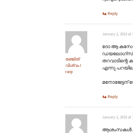
Reply
January 2, 2010 at
ദോ ആ കസേരേലല്
ഡയലോഗ്സ് വിട
രഞ്ജിത്
തറവാടിന്റെ കു
വിശ്വം I
എന്നു പറയില്
ranji
മനോജേട്ടന് 
Reply
January 2, 2010 at
ആശംസകൾ