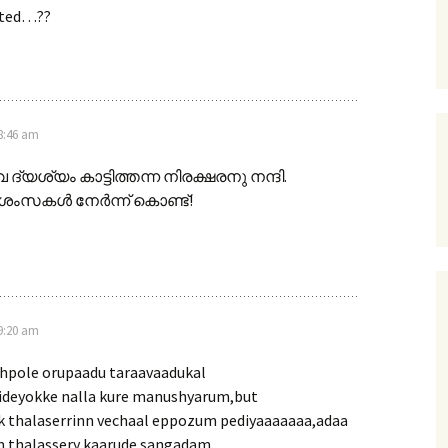
cated…??
 8:46 am
്യശ്യം കാട്ടിത്തന്ന നിരക്ഷരനു നന്ദി.
സകള്‍ നേര്‍ന്ന് കൊണ്ട്!
 9:20 am
ethpole orupaadu taraavaadukal
ideyokke nalla kure manushyarum,but
 thalaserrinn vechaal eppozum pediyaaaaaaa,adaa
m thalassery kaarude sangadam