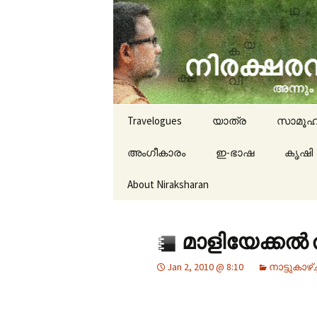
travelogues, book reviews, 
niraksha
Skip to content
Travelogues
യാത്ര
സാമൂഹ
അംഗീകാരം
ഇ-ഭാഷ
കൃഷി
About Niraksharan
മാളിയേക്കല്‍
Jan 2, 2010 @ 8:10
നാട്ടുകാഴ്‌ച