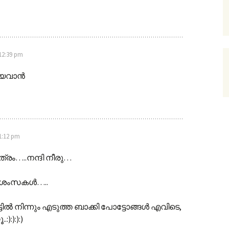
 12:39 pm
യവാന്‍
 1:12 pm
്രം…..നന്ദി നീരു…
ാശംസകൾ…..
ിൽ നിന്നും എടുത്ത ബാക്കി പോട്ടോങ്ങൾ എവിടെ,
):):):)