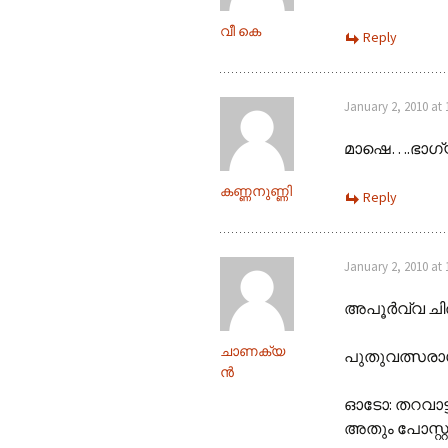
വീ കെ
Reply
January 2, 2010 at
മാഷെ….ഭാഗ്
കണ്ണനുണ്ണി
Reply
January 2, 2010 at
അപൂർവ്വ ചിത
ചാണക്യ
പുതുവത്സര
ന്‍
ഓടോ: തറവാട്ട
അതും പോസ്റ്റൂ..: