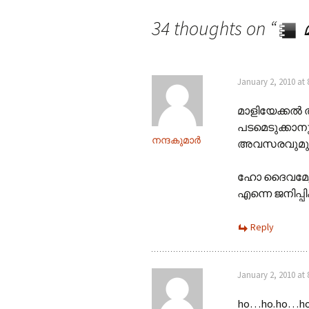
Post navigation
34 thoughts on “
മ
January 2, 2010 at
മാളിയേക്കല്‍
പടമെടുക്കാനു
നന്ദകുമാര്‍
അവസരവുമുണ
ഹോ ദൈവമേ, അ
എന്നെ ജനിപ്പ
Reply
January 2, 2010 at
ho…ho.ho…ho