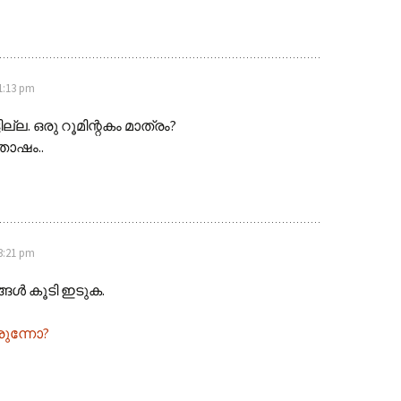
 1:13 pm
ില്ല. ഒരു റൂമിന്റകം മാത്രം?
തോഷം..
 3:21 pm
്ങള്‍ കൂടി ഇടുക.
രുന്നോ?