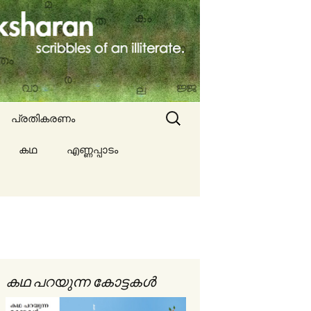
Search
പ്രതികരണം
for:
കഥ
എണ്ണപ്പാടം
ല്ല
ങൾ
കഥ പറയുന്ന കോട്ടകൾ