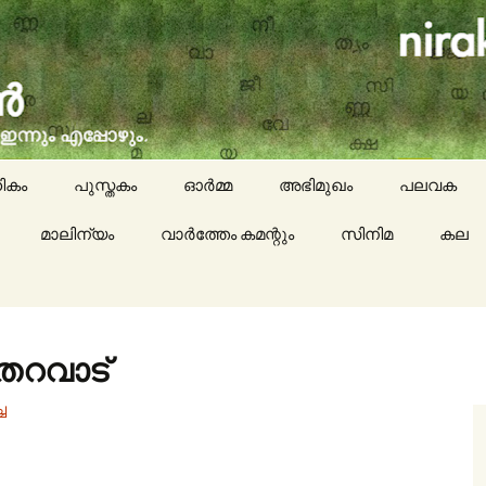
social issues, cinema, memories & lot more…
ran (നിരക്ഷരൻ)
ികം
പുസ്തകം
ഓർമ്മ
അഭിമുഖം
പലവക
മാലിന്യം
വാർത്തേം കമന്റും
സിനിമ
കായികം
കല
കവിതയേയ
പാചകം
 തറവാട്
മാദ്ധ്യമങ്
്ച