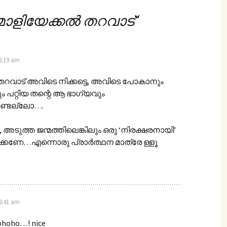
ാളിയേക്കല്‍ തറവാട്
”
 8:19 am
 തറവാട് അവിടെ നിക്കട്ടെ, അവിടെ പോകാനും
ം പറ്റിയ തന്റെ ആ ഭാഗ്യവും
്ടല്ലോ….
ടുത്ത ജന്മത്തിലെങ്കിലും ഒരു ‘നിരക്ഷരനായി’
ിക്കണേ…എന്നൊരു പ്രാര്‍ത്ഥന മാത്രേ ള്ളൂ
 8:41 am
hoho…! nice