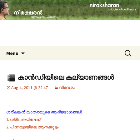
travelogues, book reviews, social issues,
cinema, memories & lot more…
niraksharan (നിരക്ഷരൻ)
Skip to content
Search
Menu
for:
കാൻഡിയിലെ കല്യാണങ്ങൾ
Aug 4, 2011 @ 22:47
വിദേശം
ശ്രീലങ്കൻ യാത്രയുടെ ആദ്യഭാഗങ്ങൾ
1. ശ്രീലങ്കയിലേക്ക്
2. പിന്നവളയിലെ ആനക്കൂട്ടം
—————————————————-