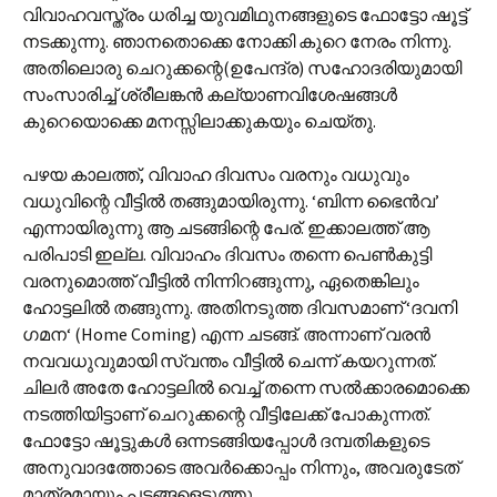
വിവാഹവസ്ത്രം ധരിച്ച യുവമിഥുനങ്ങളുടെ ഫോട്ടോ ഷൂട്ട്
നടക്കുന്നു. ഞാനതൊക്കെ നോക്കി കുറെ നേരം നിന്നു.
അതിലൊരു ചെറുക്കന്റെ(ഉപേന്ദ്ര) സഹോദരിയുമായി
സംസാരിച്ച് ശ്രീലങ്കൻ കല്യാണവിശേഷങ്ങൾ
കുറെയൊക്കെ മനസ്സിലാക്കുകയും ചെയ്തു.
പഴയ കാലത്ത്, വിവാഹ ദിവസം വരനും വധുവും
വധുവിന്റെ വീട്ടിൽ തങ്ങുമായിരുന്നു. ‘ബിന്ന ഭൈൻ‌വ’
എന്നായിരുന്നു ആ ചടങ്ങിന്റെ പേര്. ഇക്കാലത്ത് ആ
പരിപാടി ഇല്ല. വിവാഹം ദിവസം തന്നെ പെൺകുട്ടി
വരനുമൊത്ത് വീട്ടിൽ നിന്നിറങ്ങുന്നു, ഏതെങ്കിലും
ഹോട്ടലിൽ തങ്ങുന്നു. അതിനടുത്ത ദിവസമാണ് ‘ദവനി
ഗമന‘ (Home Coming) എന്ന ചടങ്ങ്. അന്നാണ് വരൻ
നവവധുവുമായി സ്വന്തം വീട്ടിൽ ചെന്ന് കയറുന്നത്.
ചിലർ അതേ ഹോട്ടലിൽ വെച്ച് തന്നെ സൽക്കാരമൊക്കെ
നടത്തിയിട്ടാണ് ചെറുക്കന്റെ വീട്ടിലേക്ക് പോകുന്നത്.
ഫോട്ടോ ഷൂട്ടുകൾ ഒന്നടങ്ങിയപ്പോൾ ദമ്പതികളുടെ
അനുവാദത്തോടെ അവർക്കൊപ്പം നിന്നും, അവരുടേത്
മാത്രമായും പടങ്ങളെടുത്തു.