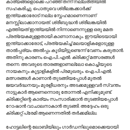
കാര്യങ്ങളൊക്കെ പറഞ്ഞ് തന്ന് നല്ലരീതിയിൽ
സഹകരിച്ചു. പൊതുവെ ശ്രീലങ്കക്കാർക്ക്
ഇന്ത്യക്കാരോട് നല്ല സ്നേഹമാണെന്നാണ്
മനസ്സിലാക്കാനായത്. ശ്രീബുദ്ധൻ ശ്രീലങ്കയിൽ
എത്തിയത് ഇന്ത്യയിൽ നിന്നാണെന്നുള്ള ഒരു മമത
പ്രത്യേകമുള്ളതായി കാണാനാകും. ഈയിടെയായി
ഇന്ത്യാക്കാരോട്, പ്രത്യേകിച്ച് മലയാളികളോടുള്ള
താൽ‌പ്പര്യം അൽപ്പം കൂടിയിട്ടുണ്ടെന്ന് വേണം കരുതാൻ.
അതിനു കാരണം ഐ.പി..എൽ. ക്രിക്കറ്റ് മത്സരങ്ങൾ
തന്നെ. അവരുടെ താരങ്ങളാണല്ലോ കൊച്ചിയുടെ
നായകനും കൂട്ടാളികളിൽ പ്രമുഖരും. ഐ.പി.എൽ.
മത്സരങ്ങൾ കാണാൻ തുടങ്ങിയപ്പോൾ മുതൽ
ജയവർദ്ധനയും മുരളീധരനും അടക്കമുള്ളവർ സ്വന്തം
നാട്ടുകാർ ആണെന്നൊരു തോന്നൽ എനിക്കുമുണ്ട്.
ക്രിക്കറ്റിന്റെ കാര്യം സംസാരിക്കാൻ തുടങ്ങിയപ്പോൾ
റോഷാൻ വാചാലനാകാൻ തുടങ്ങി. അദ്ദേഹം ഒരു
ക്രിക്കറ്റ് പ്രേമി ആണെന്നതിൽ തർക്കമില്ല.
ഹോട്ടലിന്റെ ലോബിയിലും ഗാർഡനിലുമൊക്കെയായി