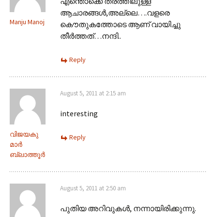
എന്തൊക്കെ തരത്തിലുള്ള
ആചാരങ്ങള്‍,അല്ലെ….വളരെ
Manju Manoj
കൌതുകത്തോടെ ആണ് വായിച്ചു
തീര്‍ത്തത്…നന്ദി..
Reply
August 5, 2011 at 2:15 am
interesting
വിജയകു
Reply
മാർ
ബ്ലാത്തൂർ
August 5, 2011 at 2:50 am
പുതിയ അറിവുകൾ, നന്നായിരിക്കുന്നു.