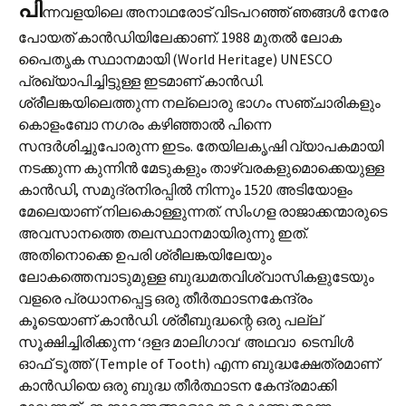
പി
ന്നവളയിലെ അനാഥരോട് വിടപറഞ്ഞ് ഞങ്ങൾ നേരേ
പോയത് കാൻഡിയിലേക്കാണ്. 1988 മുതൽ ലോക
പൈതൃക സ്ഥാനമായി (World Heritage) UNESCO
പ്രഖ്യാപിച്ചിട്ടുള്ള ഇടമാണ് കാൻഡി.
ശ്രീലങ്കയിലെത്തുന്ന നല്ലൊരു ഭാഗം സഞ്ചാരികളും
കൊളംബോ നഗരം കഴിഞ്ഞാൽ പിന്നെ
സന്ദർശിച്ചുപോരുന്ന ഇടം. തേയിലകൃഷി വ്യാപകമായി
നടക്കുന്ന കുന്നിൻ മേടുകളും താഴ്‌വരകളുമൊക്കെയുള്ള
കാൻഡി, സമുദ്രനിരപ്പിൽ നിന്നും 1520 അടിയോളം
മേലെയാണ് നിലകൊള്ളുന്നത്. സിംഗള രാജാക്കന്മാരുടെ
അവസാനത്തെ തലസ്ഥാനമായിരുന്നു ഇത്.
അതിനൊക്കെ ഉപരി ശ്രീലങ്കയിലേയും
ലോകത്തെമ്പാടുമുള്ള ബുദ്ധമതവിശ്വാസികളുടേയും
വളരെ പ്രധാനപ്പെട്ട ഒരു തീർത്ഥാടനകേന്ദ്രം
കൂടെയാണ് കാൻഡി. ശ്രീബുദ്ധന്റെ ഒരു പല്ല്
സൂക്ഷിച്ചിരിക്കുന്ന ‘ദളദ മാലിഗാവ‘ അഥവാ ടെമ്പിൾ
ഓഫ് ടൂത്ത് (Temple of Tooth) എന്ന ബുദ്ധക്ഷേത്രമാണ്
കാൻഡിയെ ഒരു ബുദ്ധ തീർത്ഥാടന കേന്ദ്രമാക്കി