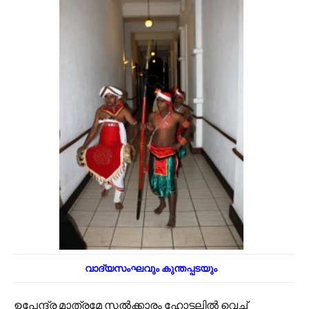
വാദ്യസംഘവും കുന്തപ്പടയും
ഉപേന്ദ്ര മാത്രമേ സൽക്കാരം ഹോട്ടലിൽ വെച്ച്