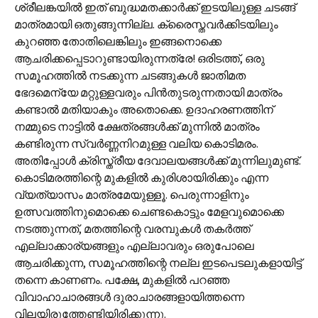
ശ്രീലങ്കയിൽ ഇത് ബുദ്ധമതക്കാർക്ക് ഇടയിലുള്ള ചടങ്ങ്
മാത്രമായി ഒതുങ്ങുന്നില്ല. ക്രൈസ്തവർക്കിടയിലും
കുറഞ്ഞ തോതിലെങ്കിലും ഇങ്ങനൊക്കെ
ആചരിക്കപ്പെടാറുണ്ടായിരുന്നത്രേ! ഒരിടത്ത്, ഒരു
സമൂഹത്തിൽ നടക്കുന്ന ചടങ്ങുകൾ ജാതിമത
ഭേദമെന്യേ മറ്റുള്ളവരും പിൻ‌തുടരുന്നതായി മാത്രം
കണ്ടാൽ മതിയാകും അതൊക്കെ. ഉദാഹരണത്തിന്
നമ്മുടെ നാട്ടിൽ ക്ഷേത്രങ്ങൾക്ക് മുന്നിൽ മാത്രം
കണ്ടിരുന്ന സ്വർണ്ണനിറമുള്ള വലിയ കൊടിമരം.
അതിപ്പോൾ ക്രിസ്ത്രീയ ദേവാലയങ്ങൾക്ക് മുന്നിലുമുണ്ട്.
കൊടിമരത്തിന്റെ മുകളിൽ കുരിശായിരിക്കും എന്ന
വ്യത്യാസം മാത്രമേയുള്ളൂ. പെരുന്നാളിനും
ഉത്സവത്തിനുമൊക്കെ ചെണ്ടകൊട്ടും മേളവുമൊക്കെ
നടത്തുന്നത്, മതത്തിന്റെ വരമ്പുകൾ തകർത്ത്
എല്ലാക്കാര്യങ്ങളും എല്ലാവരും ഒരുപോലെ
ആചരിക്കുന്ന, സമൂഹത്തിന്റെ നല്ല ഇടപെടലുകളായിട്ട്
തന്നെ കാണണം. പക്ഷേ, മുകളിൽ പറഞ്ഞ
വിവാഹാചാരങ്ങൾ ദുരാചാരങ്ങളായിത്തന്നെ
വിലയിരുത്തേണ്ടിയിരിക്കുന്നു.