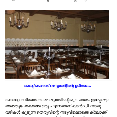
വൈറ്റ് ഹൌസ് റസ്റ്റോറന്റിന്റെ ഉൾഭാഗം.
കൊളോണിയൽ കാലഘട്ടത്തിന്റെ മുഖഛായ ഇപ്പോഴും
മാഞ്ഞുപോകാത്ത ഒരു പട്ടണമാണ് കാൻഡി. നാലു
വഴികൾ കൂടുന്ന തെരുവിന്റെ നടുവിലൊക്കെ ക്ലോക്ക്