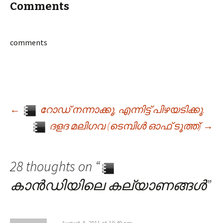
Comments
comments
←
റോഡ് നന്നാക്കൂ, എന്നിട്ട് പിഴയടിക്കൂ.
Post navigation
ദളദ മലിഗവ (ടെമ്പിൾ ഓഫ് ടൂത്ത്)
→
28 thoughts on “
കാൻഡിയിലെ കല്യാണങ്ങൾ
”