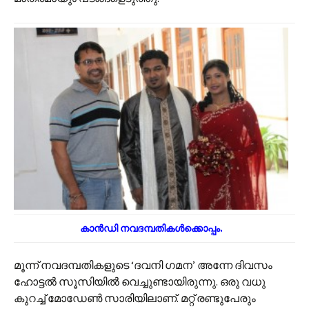
കാൻഡി നവദമ്പതികൾക്കൊപ്പം.
മൂന്ന് നവദമ്പതികളുടെ ‘ദവനി ഗമന’ അന്നേ ദിവസം
ഹോട്ടൽ സൂസിയിൽ വെച്ചുണ്ടായിരുന്നു. ഒരു വധു
കുറച്ച് മോഡേൺ സാരിയിലാണ്. മറ്റ് രണ്ടുപേരും