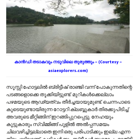
കാൻഡി തടാകവും നടുവിലെ തുരുത്തും – (Courtesy –
asiaexplorers.com)
സൂസ്സി ഹോട്ടലിൽ ബ്രിട്ടീഷ് രാഞ്ജി വന്ന് പോകുന്നതിന്റെ
പടങ്ങളൊക്കെ തൂക്കിയിട്ടുണ്ട്. മുറികൾക്കെല്ലാം
പഴമയുടെ ആഢ്യത്വം തീർച്ചയായുമുണ്ട്. ചെന്നപാടെ
കൂടെയുണ്ടായിരുന്ന റോട്ടറി ക്ലബ്ബുകാർ തിരക്കുപിടിച്ച്
അവരുടെ മീറ്റിങ്ങിന് ഇറങ്ങിപ്പുറപ്പെട്ടു. നേഹയും
കൂട്ടുകാരും സ്വിമ്മിങ്ങ് പൂളിൽ അൽ‌പ്പസമയം
ചിലവഴിച്ചിട്ടല്ലാതെ ഇനി ഒരു പരിപാടിക്കും ഇല്ല എന്ന