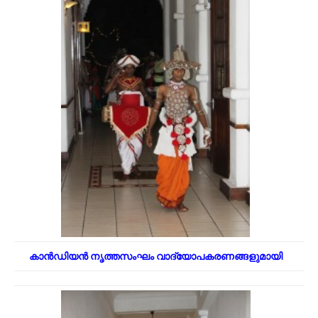
കാൻഡിയൻ നൃത്തസംഘം വാദ്യോപകരണങ്ങളുമായി