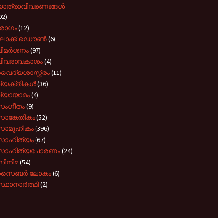
യാത്രാവിവരണങ്ങൾ
02)
രോഗം
(12)
ലോക്ക് ഡൌൺ
(6)
വിമർശനം
(97)
വിവരാവകാശം
(4)
വൈദ്യശാസ്ത്രം
(11)
വ്യക്തികൾ
(36)
വ്യായാമം
(4)
സംഗീതം
(9)
ാങ്കേതികം
(52)
സാമൂഹികം
(396)
സാഹിത്യം
(67)
സാഹിത്യചോരണം
(24)
സിനിമ
(54)
സൈബർ ലോകം
(6)
്ഥാനാർത്ഥി
(2)