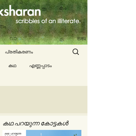
Search
പ്രതികരണം
for:
കഥ
എണ്ണപ്പാടം
ല്ല
ങൾ
കഥ പറയുന്ന കോട്ടകൾ