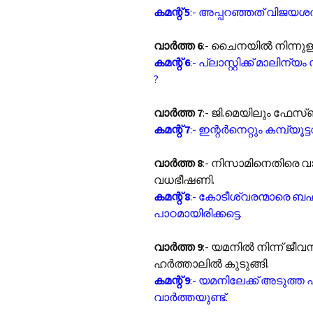
കമന്റ് 5
:- അപ്പറഞ്ഞത് വിജയശ
വാർത്ത 6
:- ചൈനയിൽ നിന്നുള്ള
കമന്റ് 6
:- പ്ലാസ്റ്റിക്ക് മാലിന്
?
വാർത്ത 7
:- ജി.മെയിലും ഫേസ്
കമന്റ് 7
:- ഇന്റർ‌നെറ്റും കമ്പ്യൂട
വാർത്ത 8
:- നിസാമിനെതിരെ വാർ
വധഭീഷണി.
കമന്റ് 8
:- കോടീശ്വരന്മാരെ ബ
പാഠമായിരിക്കട്ടെ.
വാർത്ത 9
:- യമനിൽ നിന്ന് ജീവന
ഹർത്താലിൽ കുടുങ്ങി.
കമന്റ് 9
:- യമനിലേക്ക് അടുത്ത
വാർത്തയുണ്ട്.