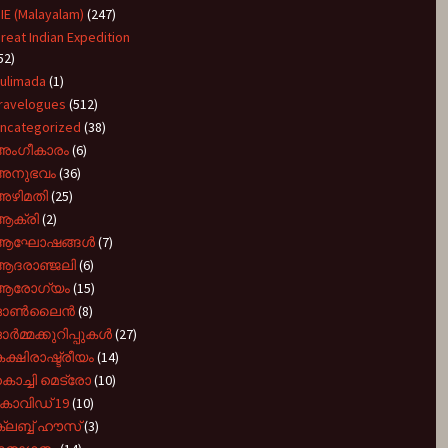
IE (Malayalam)
(247)
reat Indian Expedition
52)
ulimada
(1)
ravelogues
(512)
ncategorized
(38)
അംഗീകാരം
(6)
അനുഭവം
(36)
അഴിമതി
(25)
ആക്രി
(2)
ആഘോഷങ്ങൾ
(7)
ആദരാഞ്ജലി
(6)
ആരോഗ്യം
(15)
ഓൺലൈൻ
(8)
ർമ്മക്കുറിപ്പുകൾ
(27)
ക്ഷിരാഷ്ട്രീയം
(14)
ൊച്ചി മെട്രോ
(10)
കോവിഡ് 19
(10)
്ലബ്ബ് ഹൗസ്
(3)