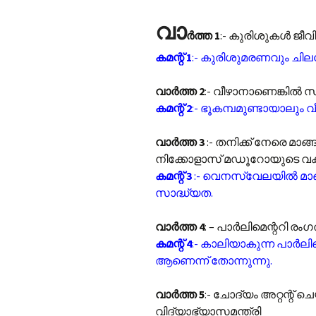
വാ
ർത്ത 1
:- കുരിശുകൾ ജീവ
കമന്റ് 1
:- കുരിശുമരണവും ചി
വാർത്ത 2
:- വീഴാനാണെങ്കിൽ സ
കമന്റ് 2
:- ഭൂകമ്പമുണ്ടായാലും വ
വാർത്ത 3
:- തനിക്ക് നേരെ മാ
നിക്കോളാസ് മഡൂറോയുടെ വക 
കമന്റ് 3
:- വെനസ്വേലയിൽ മാങ
സാദ്ധ്യത.
വാർത്ത 4
: – പാർലിമെന്ററി ര
കമന്റ് 4
:- കാലിയാകുന്ന പാർലിമെ
ആണെന്ന് തോന്നുന്നു.
വാർത്ത 5
:- ചോദ്യം അറ്റന്റ് ച
വിദ്യാഭ്യാസമന്ത്രി