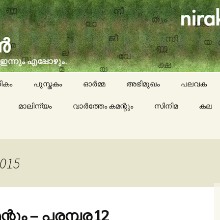
social issues, cinema, memories & lot more…
ran (നിരക്ഷരൻ)
ികം
പുസ്തകം
ഓർമ്മ
അഭിമുഖം
പലവക
മാലിന്യം
വാർത്തേം കമന്റും
സിനിമ
കായികം
കല
കവിതയേയ
പാചകം
2015
മാദ്ധ്യമങ്
റും – പരമ്പര 12