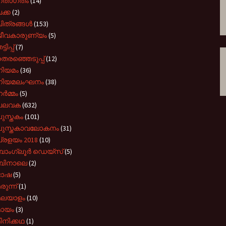
ഗതാഗതം
(14)
ക്ക
(2)
ിത്രങ്ങൾ
(153)
ജീവകാരുണ്യം
(5)
്ടിപ്പ്
(7)
െരഞ്ഞെടുപ്പ്
(12)
നിയമം
(36)
നിയമലംഘനം
(38)
ർമ്മം
(5)
പലവക
(632)
ുസ്തകം
(101)
പുസ്തകാവലോകനം
(31)
്രളയം 2018
(10)
ബാംഗ്ലൂർ ഡെയ്സ്
(5)
ബിനാലെ
(2)
ഭാഷ
(5)
രുന്ന്
(1)
മലയാളം
(10)
മായം
(3)
ിനിക്കഥ
(1)