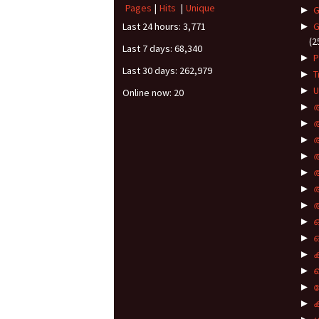
Pages
|
Hits
|
Unique
►
G
Last 24 hours:
3,771
►
G
(2
Last 7 days:
68,340
►
P
Last 30 days:
262,979
►
T
►
U
Online now: 20
►
►
►
►
►
►
►
►
►
ഓ
►
ക
►
ക
►
►
ക