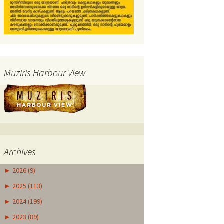
Muziris Harbour View
Archives
►
2026 (9)
►
2025 (113)
►
2024 (199)
►
2023 (89)