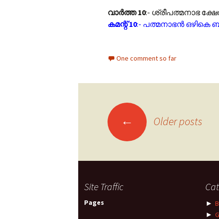
വാർത്ത 10
:- ശ്രീപത്മനാഭ ക്
കമന്റ് 10
:- പത്മനാഭൻ ഒഴികെ ബ
One comment so far
←
Older posts
Posts navigation
Site Traffic
Cat
Pages
►
B
►
G