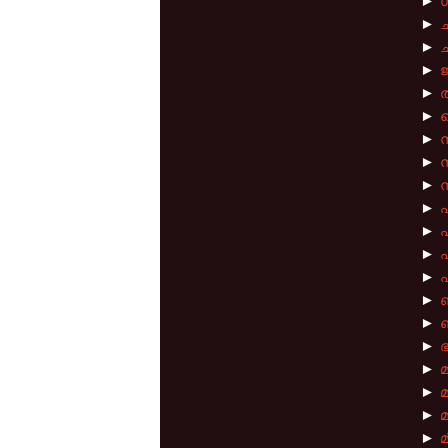
►
►
ച
►
ച
►
►
തട
►
ത
►
►
►
ന
►
►
പ
►
►
പ
►
►
►
►
മ
►
►
►
മ