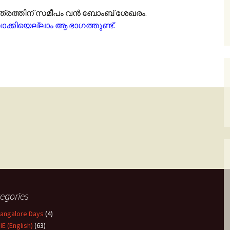
ഷേത്രത്തിന് സമീപം വൻ ബോംബ് ശേഖരം.
ാക്കിയെല്ലാം ആ ഭാഗത്തുണ്ട്.
egories
angalore Days
(4)
IE (English)
(63)