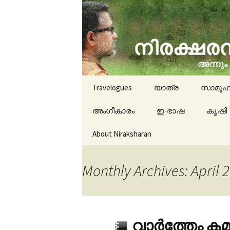
travelogues, book reviews, 
niraksha
Skip to content
Travelogues
യാത്ര
സാമൂഹ
അംഗീകാരം
ഇ-ഭാഷ
കൃഷി
About Niraksharan
Monthly Archives: April 
വാർത്തേം കമന്