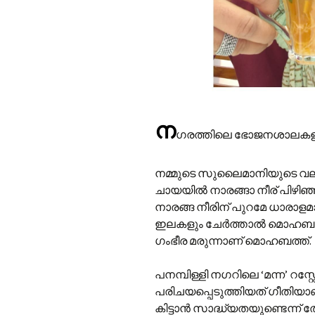
ന
ഗരത്തിലെ ഭോജനശാലകളില
നമ്മുടെ സുലൈമാനിയുടെ വല്യ
ചായയിൽ നാരങ്ങാ നീര് പിഴിഞ
നാരങ്ങ നീരിന് പുറമേ ധാരാളമാ
ഇലകളും ചേർത്താൽ മൊഹബത്ത്
ഗംഭീര മരുന്നാണ് മൊഹബത്ത്.
പനമ്പിള്ളി നഗറിലെ ‘മന്ന’ റസ്
പരിചയപ്പെടുത്തിയത് ഗീതിയാണ് 
കിട്ടാൻ സാദ്ധ്യതയുണ്ടെന്ന് 