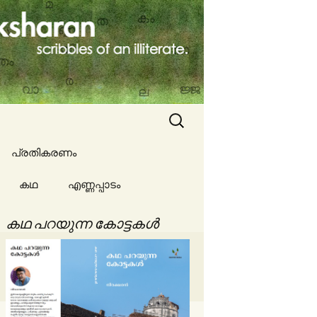
Search
for:
പ്രതികരണം
കഥ
എണ്ണപ്പാടം
ല്ല
കഥ പറയുന്ന കോട്ടകൾ
ങൾ