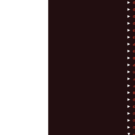
►
►
►
►
►
►
ഓ
►
ക
►
ക
►
►
ക
►
►
ച
►
ച
►
►
തട
►
ത
►
►
►
ന
▼