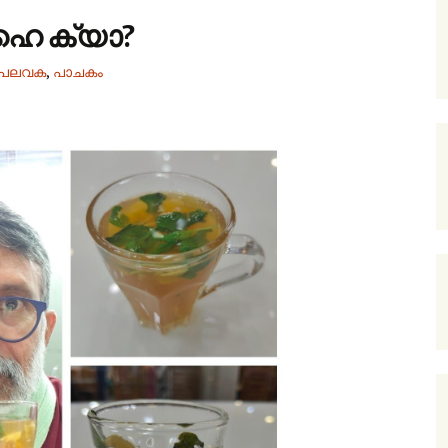
െ ക്യാ?
പലവക
,
പാചകം