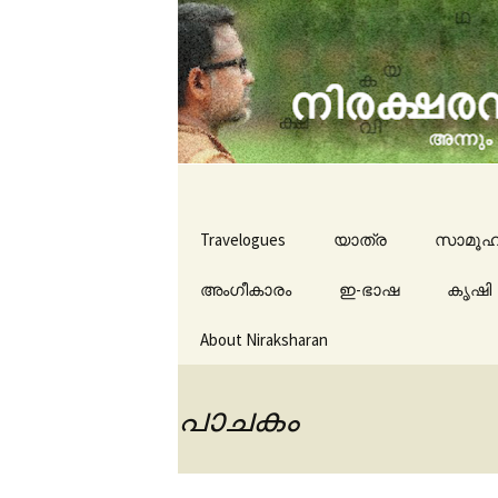
travelogues, book reviews, 
niraksha
Skip to content
Travelogues
യാത്ര
സാമൂഹ
അംഗീകാരം
ഇ-ഭാഷ
കൃഷി
About Niraksharan
പാചകം