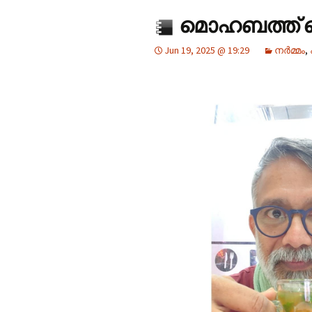
മൊഹബത്ത് ഹ
Jun 19, 2025 @ 19:29
നർമ്മം
,