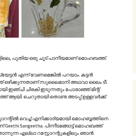
െ, പുതിയ ഒരു ചൂട് പാനീയമാണ് മൊഹബത്ത്.
േട്ടൻ എന്ന് വേണമെങ്കിൽ പറയാം. കട്ടൻ
്ഞ് ഒഴിക്കുന്നതാണ് സുലൈമാനി അഥവാ ലൈം ടീ.
യി ഇഞ്ചി ചിരകി ഇടുന്നതും പോരാഞ്ഞ് മിന്റ്
 ആയി. ചെറുതായി തൊണ്ട അടപ്പ് ഉള്ളവർക്ക്
റ്റോറന്റിൽ വെച്ച് എനിക്കാദ്യമായി മൊഹബ്ബത്തിനെ
Geethi Sangeetha. പിന്നീടങ്ങോട്ട് മൊഹബത്ത്
തോന്നുന്ന എല്ലാ റസ്റ്റോറന്റുകളിലും ഞാൻ