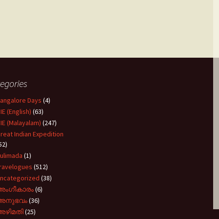
egories
angalore Days
(4)
IE (English)
(63)
IE (Malayalam)
(247)
reat Indian Expedition
52)
ulimada
(1)
ravelogues
(512)
ncategorized
(38)
അംഗീകാരം
(6)
അനുഭവം
(36)
അഴിമതി
(25)