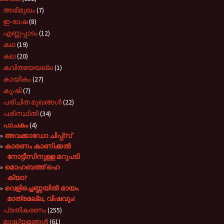
►
അഭിമുഖം
(7)
►
ഇ-ഭാഷ
(8)
►
എണ്ണപ്പാടം
(12)
►
കഥ
(19)
►
കല
(20)
►
കവിതയേയല്ല
(1)
►
കായികം
(27)
►
കൃഷി
(7)
►
പരിചിത മുഖങ്ങള്‍
(22)
►
പരിസ്ഥിതി
(34)
▼
പാചകം
(4)
അവക്കാഡോ ചിപ്പ്‌സ്
കാരണം കാണിക്കൽ
നോട്ടീസിനുള്ള മറുപടി
മൊഹബത്ത് ഹെ
ക്യാ?
വെളിച്ചെണ്ണയിൽ മായം
മാത്രമല്ല, വിഷവും!
►
പ്രതികരണം
(255)
►
മാദ്ധ്യമങ്ങൾ
(61)