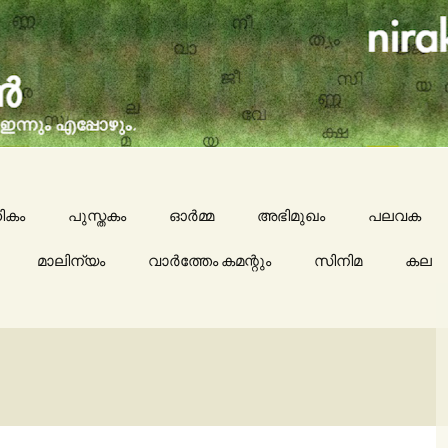
social issues, cinema, memories & lot more…
ran (നിരക്ഷരൻ)
ികം
പുസ്തകം
ഓർമ്മ
അഭിമുഖം
പലവക
മാലിന്യം
വാർത്തേം കമന്റും
സിനിമ
കായികം
കല
കവിതയേയ
പാചകം
മാദ്ധ്യമങ്