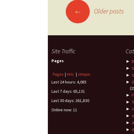
←
Older posts
Posts navigation
Site Traffic
Cat
Pages
►
B
►
G
Pages
|
Hits
|
Unique
►
G
Last 24 hours:
4,085
►
G
(2
Last 7 days:
65,131
►
P
Last 30 days:
261,830
►
T
►
U
Online now: 11
►
►
►