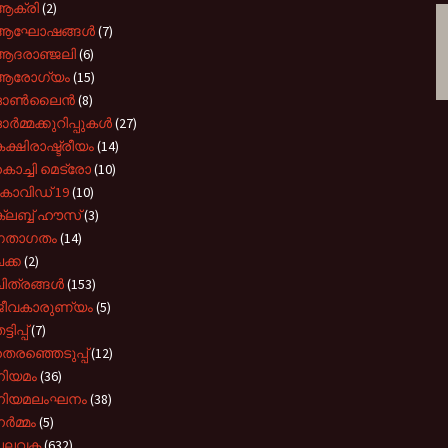
ആക്രി
(2)
ആഘോഷങ്ങൾ
(7)
ആദരാഞ്ജലി
(6)
ആരോഗ്യം
(15)
ഓൺലൈൻ
(8)
ർമ്മക്കുറിപ്പുകൾ
(27)
ക്ഷിരാഷ്ട്രീയം
(14)
ൊച്ചി മെട്രോ
(10)
കോവിഡ് 19
(10)
്ലബ്ബ് ഹൗസ്
(3)
ഗതാഗതം
(14)
ക്ക
(2)
ിത്രങ്ങൾ
(153)
ജീവകാരുണ്യം
(5)
്ടിപ്പ്
(7)
െരഞ്ഞെടുപ്പ്
(12)
നിയമം
(36)
നിയമലംഘനം
(38)
ർമ്മം
(5)
പലവക
(632)