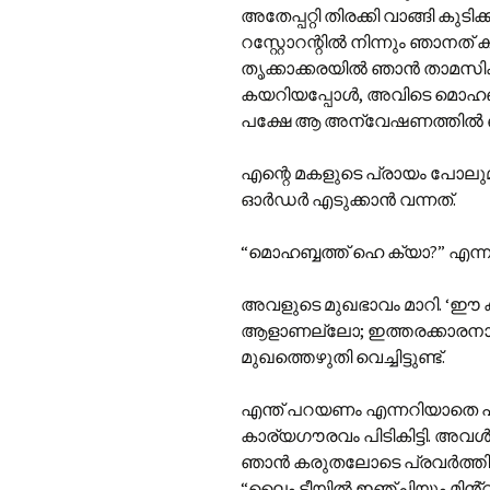
അതേപ്പറ്റി തിരക്കി വാങ്ങി കുട
റസ്റ്റോറന്റിൽ നിന്നും ഞാനത് കുടിച
തൃക്കാക്കരയിൽ ഞാൻ താമസിക്കു
കയറിയപ്പോൾ, അവിടെ മൊഹബത്ത
പക്ഷേ ആ അന്വേഷണത്തിൽ ഒരു 
എന്റെ മകളുടെ പ്രായം പോലു
ഓർഡർ എടുക്കാൻ വന്നത്.
“മൊഹബ്ബത്ത് ഹെ ക്യാ?” എന്ന
അവളുടെ മുഖഭാവം മാറി. ‘ഈ കി
ആളാണല്ലോ; ഇത്തരക്കാരനാ
മുഖത്തെഴുതി വെച്ചിട്ടുണ്ട്.
എന്ത് പറയണം എന്നറിയാതെ പകച
കാര്യഗൗരവം പിടികിട്ടി. അവൾ 
ഞാൻ കരുതലോടെ പ്രവർത്തിച്
“ലൈം ടീയിൽ ഇഞ്ചിയും മിൻ്റും 