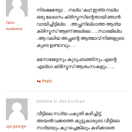
നിരക്ഷരേട്ടാ …നല്ല ‘കഥ’ഇത്ര നല്ല
ഒരു ലേഖനം ക്രിസ്മസിന്റെതായി ഞാന്‍
faisu
വായിച്ചിട്ടില്ല …അച്ഛനില്ലാത്ത ആദ്യ
madeena
ക്രിസ്മസ് ആണ് അല്ലെ …..സാരമില്ല
..ആ വലിയ അച്ഛന്റെ ആത്മാവ് നിങ്ങളുടെ
കൂടെ ഉണ്ടാവും …
മനോജേട്ടനും കുടുംബത്തിനും എന്റെ
എല്ലാ ക്രിസ്മസ് ആശംസകളും …..
Reply
December 21, 2010 at 11:01 pm
വീട്ടിലെ സദ്യ പകുതി കഴിച്ചിട്ട്,
അയൽവക്കത്തെ കൂട്ടുകാരുടെ വീട്ടിലെ
sijo george
സദ്യയും കുറച്ചെങ്കിലും കഴിക്കാതെ