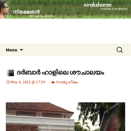
travelogues, book reviews, social issues,
cinema, memories & lot more…
niraksharan (നിരക്ഷരൻ)
Skip to content
Search
Menu
for:
ദർബാർ ഹാളിലെ ശൗചാലയം
May 4, 2015 @ 17:59
സാമൂഹികം