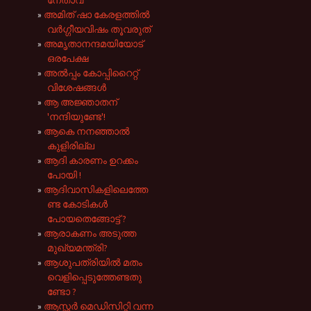
നേതാവ്
അമിത് ഷാ കേരളത്തിൽ
വർഗ്ഗീയവിഷം തൂവരുത്
അമൃതാനന്ദമയിയോട്
ഒരപേക്ഷ
അൽ‌പ്പം കോപ്പിറൈറ്റ്
വിശേഷങ്ങൾ
ആ അജ്ഞാതന്
'നന്ദിയുണ്ടേ'!
ആകെ നനഞ്ഞാൽ
കുളിരില്ല
ആദി കാരണം ഉറക്കം
പോയി !
ആദിവാസികളിലെത്തേ
ണ്ട കോടികൾ
പോയതെങ്ങോട്ട് ?
ആരാകണം അടുത്ത
മുഖ്യമന്ത്രി?
ആശുപത്രിയിൽ മതം
വെളിപ്പെടുത്തേണ്ടതു
ണ്ടോ ?
ആസ്റ്റർ മെഡിസിറ്റി വന്ന