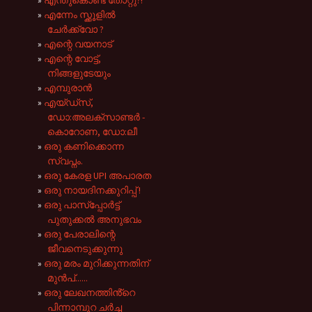
എന്തുകൊണ്ട് തോറ്റു?!
എന്നേം സ്ക്കൂളിൽ
ചേർക്ക്വോ ?
എന്റെ വയനാട്
എന്റെ വോട്ട്,
നിങ്ങളുടേയും
എമ്പുരാൻ
എയ്ഡ്സ്,
ഡോ:അലക്സാണ്ടർ -
കൊറോണ, ഡോ:ലീ
ഒരു കണിക്കൊന്ന
സ്വപ്നം.
ഒരു കേരള UPI അപാരത
ഒരു നായദിനക്കുറിപ്പ് !
ഒരു പാസ്‌പ്പോർട്ട്
പുതുക്കൽ അനുഭവം
ഒരു പേരാലിന്റെ
ജീവനെടുക്കുന്നു
ഒരു മരം മുറിക്കുന്നതിന്
മുൻപ്......
ഒരു ലേഖനത്തിൻ്റെ
പിന്നാമ്പുറ ചർച്ച