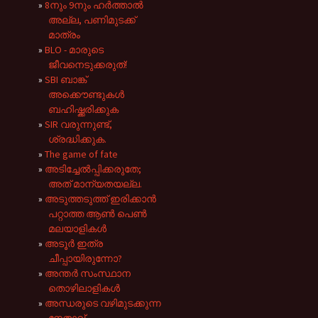
8നും 9നും ഹർത്താൽ
അല്ല, പണിമുടക്ക്
മാത്രം
BLO - മാരുടെ
ജീവനെടുക്കരുത്!
SBI ബാങ്ക്
അക്കൌണ്ടുകൾ
ബഹിഷ്ക്കരിക്കുക
SIR വരുന്നുണ്ട്,
ശ്രദ്ധിക്കുക.
The game of fate
അടിച്ചേൽപ്പിക്കരുതേ;
അത് മാന്യതയല്ല.
അടുത്തടുത്ത് ഇരിക്കാൻ
പറ്റാത്ത ആൺ പെൺ
മലയാളികൾ
അടൂർ ഇത്ര
ചീപ്പായിരുന്നോ?
അന്തർ സംസ്ഥാന
തൊഴിലാളികൾ
അന്ധരുടെ വഴിമുടക്കുന്ന