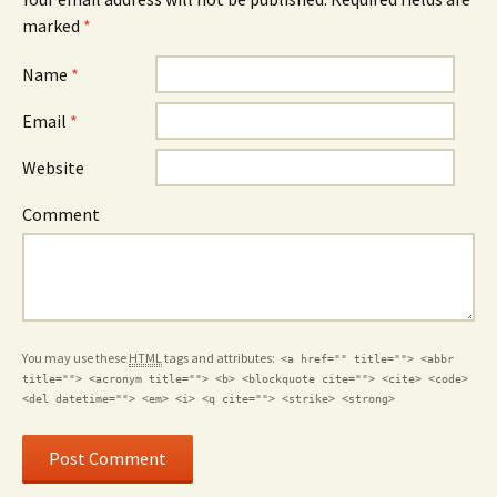
marked
*
Name
*
Email
*
Website
Comment
You may use these
HTML
tags and attributes:
<a href="" title=""> <abbr
title=""> <acronym title=""> <b> <blockquote cite=""> <cite> <code>
<del datetime=""> <em> <i> <q cite=""> <strike> <strong>