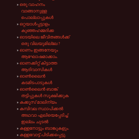
ഒരു വാഹനം
വാങ്ങാനുള്ള
പൊല്ലാപ്പുകൾ
ഒറ്റയാള്‍പ്പട്ടാളം
കുഞ്ഞഹമ്മദിക്ക
ഓടയിലെ ജീവിതങ്ങൾക്ക്
ഒരു വിലയുമില്ലേ ?
ഓണം ഇങ്ങനേയും
ആഘോഷമാക്കാം.
ഓണക്കിറ്റ് കിട്ടാത്ത
ആദിവാസികൾ
ഓൺലൈൻ
കടമിടപാടുകൾ
ഓൺലൈൻ ബാങ്ക്
തട്ടിപ്പുകൾ സൂക്ഷിക്കുക
കക്കൂസ് മാലിന്യം
കമ്പിവല സ്ഥാപിക്കൽ
അഥവാ എലിയെപ്പേടിച്ച്
ഇല്ലം ചുടൽ
കള്ളനോട്ടും ബാങ്കുകളും.
കള്ളവോട്ട് പിടിക്കപ്പെട്ടു.