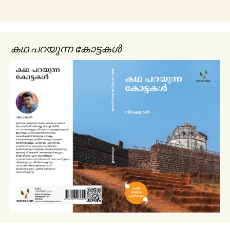
കഥ പറയുന്ന കോട്ടകൾ