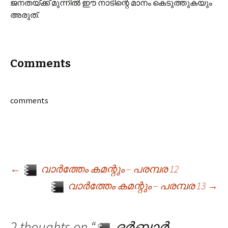
ജനതയ്ക്ക് മുന്നിൽ ഈ നാടിന്റെ മാനം കെടുത്തുകയും
അരുത്.
Comments
comments
←
വാർത്തേം കമന്റും – പരമ്പര 12
Post navigation
വാർത്തേം കമന്റും – പരമ്പര 13
→
2 thoughts on “
ദർബാർ