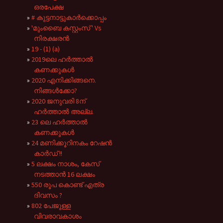
ഒരപേക്ഷ
# കുട്ടനാട്ടുകാർക്കൊപ്പം
'മുംബൈ കസ്റ്റംസ് ' Vs
നിരക്ഷരൻ
19 - (1) (a)
2019ലെ ഹർത്താൽ
കണക്കുകൾ
2020 എനിക്കിങ്ങനെ.
നിങ്ങൾക്കോ?
2020 ജനുവരി 8ന്
ഹർത്താൽ അല്ല.
23 ലെ ഹർത്താൽ
കണക്കുകൾ
24 മണിക്കൂറിനകം റേഷൻ
കാർഡ് !!
5 ലക്ഷം നാശം, കേസ്
നടത്താൻ 16 ലക്ഷം
550 രൂപ കൊണ്ട് എത്ര
ദിവസം ?
802 പേജുള്ള
വിവരാവകാശം