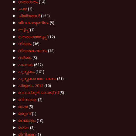
►
ഗതാഗതം
(14)
►
ചക്ക
(2)
►
ചിത്രങ്ങൾ
(153)
►
ജീവകാരുണ്യം
(5)
►
തട്ടിപ്പ്
(7)
►
തെരഞ്ഞെടുപ്പ്
(12)
►
നിയമം
(36)
►
നിയമലംഘനം
(38)
►
നർമ്മം
(5)
►
പലവക
(632)
►
പുസ്തകം
(101)
►
പുസ്തകാവലോകനം
(31)
►
പ്രളയം 2018
(10)
►
ബാംഗ്ലൂർ ഡെയ്സ്
(5)
►
ബിനാലെ
(2)
►
ഭാഷ
(5)
►
മരുന്ന്
(1)
►
മലയാളം
(10)
►
മായം
(3)
►
മിനിക്കഥ
(1)