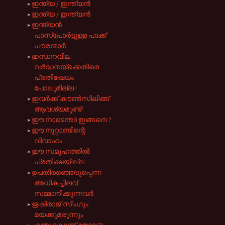
ഇന്ത്യ / ഇന്ത്യൻ
ഇന്ത്യ / ഇന്ത്യൻ
ഇന്ത്യൻ
പാസ്പോർട്ടുള്ള പാക്ക്
പൗരന്മാർ
ഇന്ധനവില
വർദ്ധനയ്ക്കെതിരെ
പ്രതിഷേധം
പോലുമില്ല !
ഇവർക്ക്‌ കൗൺസിലിങ്ങ്
ആവശ്യമുണ്ട്!
ഈ നാടെന്താ ഇങ്ങനെ ?
ഈ നൂറ്റാണ്ടിന്റെ
വിവാഹം
ഈ സമൂഹത്തിൽ
പ്രതീക്ഷയില്ല
ഉപതിരഞ്ഞെടുപ്പെന്ന
അധികച്ചിലവ്
സമ്മാനിക്കുന്നവർ
ഋഷിരാജ് സിംഗും
മയക്കുമരുന്നും