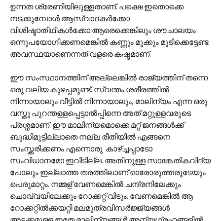
ഉന്നത ശ്രേണിയിലുള്ളതാണ്. പക്ഷെ ഇതൊക്കെ
നടക്കുമ്പോൾ ആസ്വാദകർക്കോ
വിശിഷ്ടാതിഥികൾക്കോ ആരെക്കെങ്കിലും ശൗചാലയം
ഒന്നുപയോഗിക്കണമെങ്കിൽ കണ്ണും മൂക്കും മൂടിക്കെട്ടേണ്ട
അവസ്ഥയാണെന്നത് വളരെ കഷ്ടമാണ്.
ഈ സംസ്ഥാനത്തിന് അല്ലെങ്കിൽ രാജ്യത്തിന് തന്നെ
ഒരു വലിയ കുഴപ്പമുണ്ട്. സ്വന്തം ശരീരത്തിൽ
നിന്നായാലും വീട്ടിൽ നിന്നായാലും, മാലിന്യം എന്ന ഒരു
വസ്തു പുറന്തള്ളപ്പെട്ടാൽപ്പിന്നെ അത് മറ്റുള്ളവരുടെ
പ്രശ്നമാണ്. ഈ മാലിന്യമൊക്കെ മറ്റ് ജനങ്ങൾക്ക്
ബുദ്ധിമുട്ടില്ലാതെ നല്ല രീതിയിൽ എങ്ങനെ
സംസ്ക്കരിക്കണം എന്നൊരു കാഴ്ച്ചപ്പാടോ
സംവിധാനമോ ഇവിടില്ല. അതിനുള്ള സാങ്കേതികവിദ്യ
പോലും ഇല്ലാത്ത തരത്തിലാണ് ഓരോരുത്തരുടേയും
പെരുമാറ്റം. നമ്മള് വേണമെങ്കിൽ ചന്ദ്രനിലേക്കും
ചൊവ്വയിലേക്കും റോക്കറ്റ് വിടും. വേണമെങ്കിൽ ആ
റോക്കറ്റിൽക്കയറ്റി മലമൂത്രവിസർജ്ജ്യങ്ങൾ
അടക്കമുള്ള ഇതേ മാലിന്യങ്ങൾ അന്യഗ്രഹങ്ങളിൽ