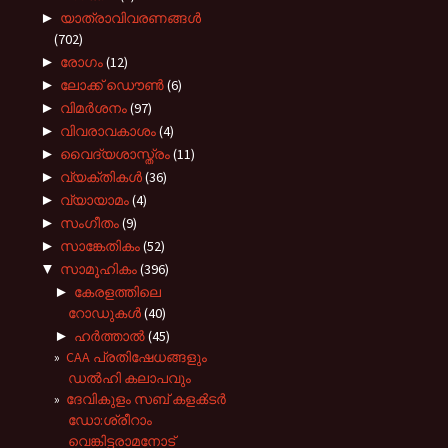
►
യാത്രാവിവരണങ്ങൾ
(702)
►
രോഗം
(12)
►
ലോക്ക് ഡൌൺ
(6)
►
വിമർശനം
(97)
►
വിവരാവകാശം
(4)
►
വൈദ്യശാസ്ത്രം
(11)
►
വ്യക്തികൾ
(36)
►
വ്യായാമം
(4)
►
സംഗീതം
(9)
►
സാങ്കേതികം
(52)
▼
സാമൂഹികം
(396)
►
കേരളത്തിലെ
റോഡുകൾ
(40)
►
ഹർത്താൽ
(45)
CAA പ്രതിഷേധങ്ങളും
ഡൽഹി കലാപവും
ദേവികുളം സബ് കളൿടർ
ഡോ:ശ്രീറാം
വെങ്കിട്ടരാമനോട്