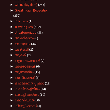
►
GIE (Malayalam)
(247)
►
Great Indian Expedition
(252)
►
Pulimada
(1)
►
Travelogues
(512)
►
Uncategorized
(38)
►
അംഗീകാരം
(6)
►
അനുഭവം
(36)
►
അഴിമതി
(25)
►
ആക്രി
(2)
►
ആഘോഷങ്ങൾ
(7)
►
ആദരാഞ്ജലി
(6)
►
ആരോഗ്യം
(15)
►
ഓൺലൈൻ
(8)
►
ഓർമ്മക്കുറിപ്പുകൾ
(27)
►
കക്ഷിരാഷ്ട്രീയം
(14)
►
കൊച്ചി മെട്രോ
(10)
►
കോവിഡ് 19
(10)
►
ക്ലബ്ബ് ഹൗസ്
(3)