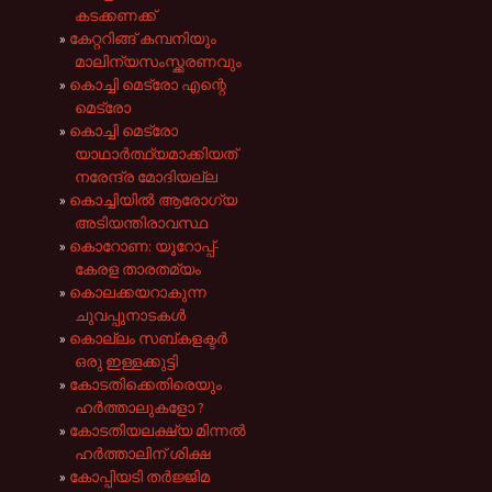
കടക്കണക്ക്
കേറ്ററിങ്ങ് കമ്പനിയും
മാലിന്യസംസ്ക്കരണവും
കൊച്ചി മെട്രോ എന്റെ
മെട്രോ
കൊച്ചി മെട്രോ
യാഥാർത്ഥ്യമാക്കിയത്
നരേന്ദ്ര മോദിയല്ല
കൊച്ചിയിൽ ആരോഗ്യ
അടിയന്തിരാവസ്ഥ
കൊറോണ: യൂറോപ്പ്-
കേരള താരതമ്യം
കൊലക്കയറാകുന്ന
ചുവപ്പുനാടകൾ
കൊല്ലം സബ്കളക്ടർ
ഒരു ഇള്ളക്കുട്ടി
കോടതിക്കെതിരെയും
ഹർത്താലുകളോ ?
കോടതിയലക്ഷ്യ മിന്നൽ
ഹർത്താലിന് ശിക്ഷ
കോപ്പിയടി തർജ്ജിമ