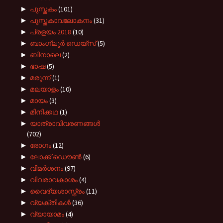
►
പുസ്തകം
(101)
►
പുസ്തകാവലോകനം
(31)
►
പ്രളയം 2018
(10)
►
ബാംഗ്ലൂർ ഡെയ്സ്
(5)
►
ബിനാലെ
(2)
►
ഭാഷ
(5)
►
മരുന്ന്
(1)
►
മലയാളം
(10)
►
മായം
(3)
►
മിനിക്കഥ
(1)
►
യാത്രാവിവരണങ്ങൾ
(702)
►
രോഗം
(12)
►
ലോക്ക് ഡൌൺ
(6)
►
വിമർശനം
(97)
►
വിവരാവകാശം
(4)
►
വൈദ്യശാസ്ത്രം
(11)
►
വ്യക്തികൾ
(36)
►
വ്യായാമം
(4)