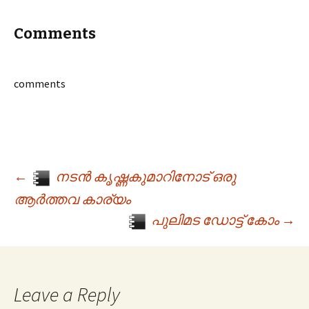
Comments
comments
←
നടൻ കൃഷ്ണകുമാറിനോട് ഒരു
Post navigation
ആർത്തവ കാര്യം
പുലിമട ഡോട്ട് കോം
→
Leave a Reply