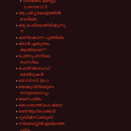
വാർത്തേം കമന്റും-
(പരമ്പര 117)
ആ പരിപ്പ് കേരളത്തിൽ
വേവില്ല
ഒരു പേരിലെന്തിരിക്കുന്നു
?!!
കണിക്കൊന്ന പൂത്തില്ല
ഞാൻ ഏതുതരം
ആദ്‌മിയാണ് ?
പേരിനുപിന്നിലെ
രഹസ്യം
ഫോര്‍വ്വേഡഡ്
മെയിലുകള്‍
ബി.സി.സി. (Bcc)
മയക്കുവിദ്യയുടെ
തമ്പുരാനൊപ്പം
മരണപത്രം
മൊഹബത്ത് ഹെ ക്യാ?
രണ്ട് ആഗ്രഹങ്ങള്‍
റൂബിക്‍സ് ക്യൂബ്
സിലബസ്സിൽ ഇല്ലാത്ത
പാഠം