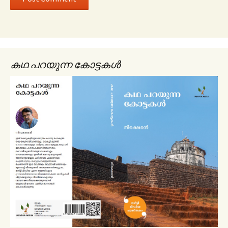
കഥ പറയുന്ന കോട്ടകൾ