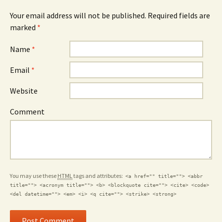
Your email address will not be published. Required fields are
marked
*
Name
*
Email
*
Website
Comment
You may use these
HTML
tags and attributes:
<a href="" title=""> <abbr
title=""> <acronym title=""> <b> <blockquote cite=""> <cite> <code>
<del datetime=""> <em> <i> <q cite=""> <strike> <strong>