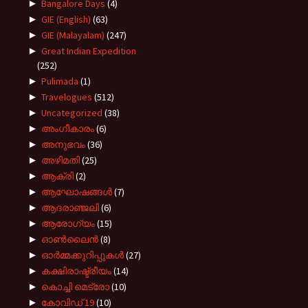
►
Bangalore Days
(4)
►
GIE (English)
(63)
►
GIE (Malayalam)
(247)
►
Great Indian Expedition
(252)
►
Pulimada
(1)
►
Travelogues
(512)
►
Uncategorized
(38)
►
അംഗീകാരം
(6)
►
അനുഭവം
(36)
►
അഴിമതി
(25)
►
ആക്രി
(2)
►
ആഘോഷങ്ങൾ
(7)
►
ആദരാഞ്ജലി
(6)
►
ആരോഗ്യം
(15)
►
ഓൺലൈൻ
(8)
►
ഓർമ്മക്കുറിപ്പുകൾ
(27)
►
കക്ഷിരാഷ്ട്രീയം
(14)
►
കൊച്ചി മെട്രോ
(10)
►
കോവിഡ് 19
(10)