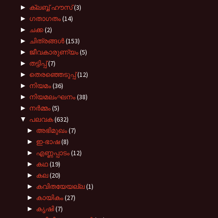
►
ക്ലബ്ബ് ഹൗസ്
(3)
►
ഗതാഗതം
(14)
►
ചക്ക
(2)
►
ചിത്രങ്ങൾ
(153)
►
ജീവകാരുണ്യം
(5)
►
തട്ടിപ്പ്
(7)
►
തെരഞ്ഞെടുപ്പ്
(12)
►
നിയമം
(36)
►
നിയമലംഘനം
(38)
►
നർമ്മം
(5)
▼
പലവക
(632)
►
അഭിമുഖം
(7)
►
ഇ-ഭാഷ
(8)
►
എണ്ണപ്പാടം
(12)
►
കഥ
(19)
►
കല
(20)
►
കവിതയേയല്ല
(1)
►
കായികം
(27)
►
കൃഷി
(7)