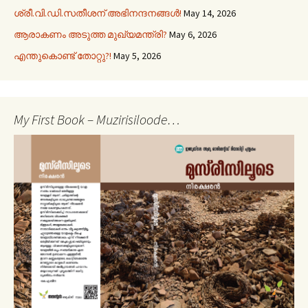
ശ്രീ.വി.ഡി.സതീശന് അഭിനന്ദനങ്ങൾ!
May 14, 2026
ആരാകണം അടുത്ത മുഖ്യമന്ത്രി?
May 6, 2026
എന്തുകൊണ്ട് തോറ്റു?!
May 5, 2026
My First Book – Muzirisiloode…