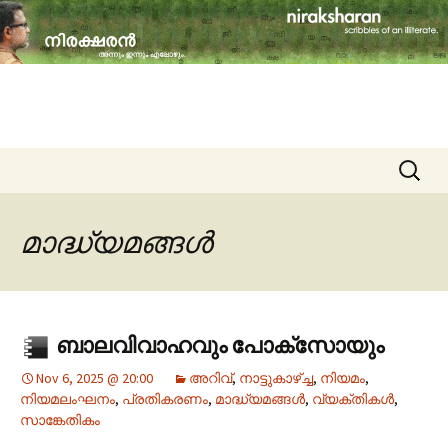
travelogues, book reviews, social issues,
cinema, memories & lot more…
niraksharan (നിരക്ഷരൻ)
Skip to content
Search
for:
മാദ്ധ്യമങ്ങൾ
ബാലവിവാഹവും പോക്സോയും
Nov 6, 2025 @ 20:00
അറിവ്
,
നാട്ടുകാഴ്‌ച്ച
,
നിയമം
,
നിയമലംഘനം
,
പ്രതികരണം
,
മാദ്ധ്യമങ്ങൾ
,
വ്യക്തികൾ
,
സാങ്കേതികം