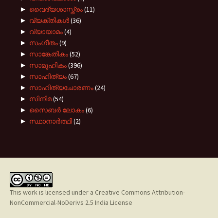
►
വൈദ്യശാസ്ത്രം
(11)
►
വ്യക്തികൾ
(36)
►
വ്യായാമം
(4)
►
സംഗീതം
(9)
►
സാങ്കേതികം
(52)
►
സാമൂഹികം
(396)
►
സാഹിത്യം
(67)
►
സാഹിത്യചോരണം
(24)
►
സിനിമ
(54)
►
സൈബർ ലോകം
(6)
►
സ്ഥാനാർത്ഥി
(2)
This work is licensed under a
Creative Commons Attribution-
NonCommercial-NoDerivs 2.5 India License