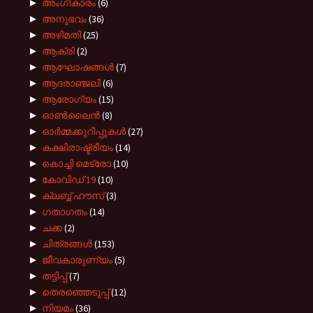
►
അംഗീകാരം
(6)
►
അനുഭവം
(36)
►
അഴിമതി
(25)
►
ആക്രി
(2)
►
ആഘോഷങ്ങൾ
(7)
►
ആദരാഞ്ജലി
(6)
►
ആരോഗ്യം
(15)
►
ഓൺലൈൻ
(8)
►
ഓർമ്മക്കുറിപ്പുകൾ
(27)
►
കക്ഷിരാഷ്ട്രീയം
(14)
►
കൊച്ചി മെട്രോ
(10)
►
കോവിഡ് 19
(10)
►
ക്ലബ്ബ് ഹൗസ്
(3)
►
ഗതാഗതം
(14)
►
ചക്ക
(2)
►
ചിത്രങ്ങൾ
(153)
►
ജീവകാരുണ്യം
(5)
►
തട്ടിപ്പ്
(7)
►
തെരഞ്ഞെടുപ്പ്
(12)
►
നിയമം
(36)