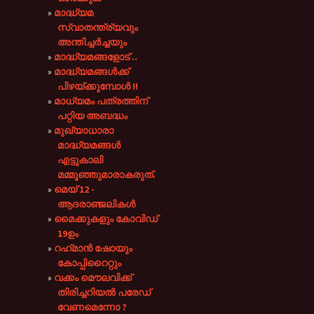
മാദ്ധ്യമ
സ്വാതന്ത്ര്യവും
അന്തിച്ചർച്ചയും
മാദ്ധ്യമങ്ങളോട് ..
മാദ്ധ്യമങ്ങൾക്ക്
പിഴയ്ക്കുമ്പോൾ !!
മാധ്യമം പത്രത്തിന്
പറ്റിയ അബദ്ധം
മുഖ്യാധാരാ
മാദ്ധ്യമങ്ങൾ
എട്ടുകാലി
മമ്മൂഞ്ഞുമാരാകരുത്.
മെയ് 12 -
ആദരാഞ്ജലികൾ
മൈക്കുകളും കോവിഡ്
19ഉം
റഹ്‌മാൻ ഷോയും
കോപ്പിറൈറ്റും
വക്കം മൌലവിക്ക്
തിരിച്ചറിയൽ പരേഡ്
വേണമെന്നോ ?