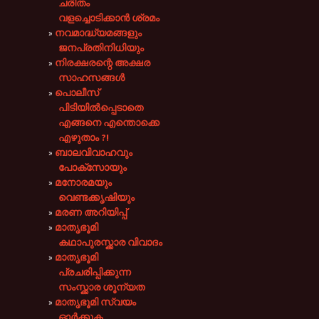
ചരിതം
വളച്ചൊടിക്കാൻ ശ്രമം
നവമാദ്ധ്യമങ്ങളും
ജനപ്രതിനിധിയും
നിരക്ഷരന്റെ അക്ഷര
സാഹസങ്ങൾ
പൊലീസ്
പിടിയിൽപ്പെടാതെ
എങ്ങനെ എന്തൊക്കെ
എഴുതാം ?!
ബാലവിവാഹവും
പോക്സോയും
മനോരമയും
വെണ്ടക്കൃഷിയും
മരണ അറിയിപ്പ്
മാതൃഭൂമി
കഥാപുരസ്ക്കാര വിവാദം
മാതൃഭൂമി
പ്രചരിപ്പിക്കുന്ന
സംസ്ക്കാര ശൂന്യത
മാതൃഭൂമി സ്വയം
ഓർക്കുക