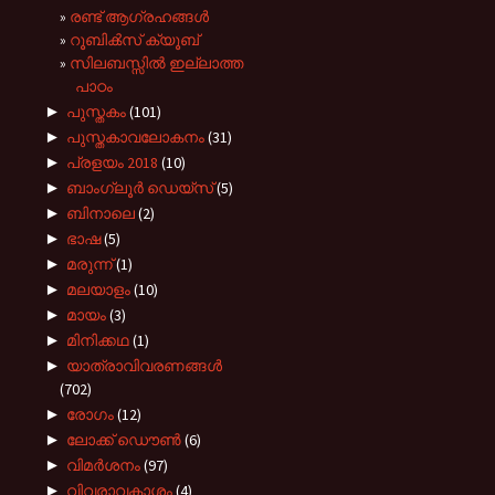
രണ്ട് ആഗ്രഹങ്ങള്‍
റൂബിക്‍സ് ക്യൂബ്
സിലബസ്സിൽ ഇല്ലാത്ത
പാഠം
►
പുസ്തകം
(101)
►
പുസ്തകാവലോകനം
(31)
►
പ്രളയം 2018
(10)
►
ബാംഗ്ലൂർ ഡെയ്സ്
(5)
►
ബിനാലെ
(2)
►
ഭാഷ
(5)
►
മരുന്ന്
(1)
►
മലയാളം
(10)
►
മായം
(3)
►
മിനിക്കഥ
(1)
►
യാത്രാവിവരണങ്ങൾ
(702)
►
രോഗം
(12)
►
ലോക്ക് ഡൌൺ
(6)
►
വിമർശനം
(97)
►
വിവരാവകാശം
(4)