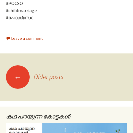
#POCSO
#childmarriage
#പോക്സോ
Leave a comment
←
Older posts
Posts navigation
കഥ പറയുന്ന കോട്ടകൾ