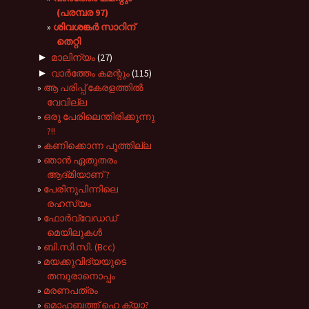
(പരമ്പര 97)
ശിവശങ്കർ സാറിന്
തെറ്റി
►
മാലിന്യം
(27)
►
വാർത്തേം കമന്റും
(115)
ആ പരിപ്പ് കേരളത്തിൽ
വേവില്ല
ഒരു പേരിലെന്തിരിക്കുന്നു
?!!
കണിക്കൊന്ന പൂത്തില്ല
ഞാൻ ഏതുതരം
ആദ്‌മിയാണ് ?
പേരിനുപിന്നിലെ
രഹസ്യം
ഫോര്‍വ്വേഡഡ്
മെയിലുകള്‍
ബി.സി.സി. (Bcc)
മയക്കുവിദ്യയുടെ
തമ്പുരാനൊപ്പം
മരണപത്രം
മൊഹബത്ത് ഹെ ക്യാ?