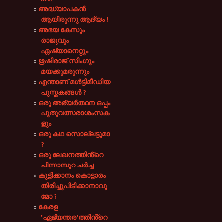
അദ്ധ്യാപകൻ
ആയിരുന്നു ആദ്യം !
അഭയ കേസും
രാജുവും
ഏഷ്യാനെറ്റും
ഋഷിരാജ് സിംഗും
മയക്കുമരുന്നും
എന്താണ് മൾട്ടിമീഡിയ
പുസ്തകങ്ങൾ ?
ഒരു അഭ്യർത്ഥന ഒപ്പം
പുതുവത്സരാശംസക
ളും
ഒരു കഥ സൊല്ലട്ടുമാ
?
ഒരു ലേഖനത്തിൻ്റെ
പിന്നാമ്പുറ ചർച്ച
കുട്ടിക്കാനം കൊട്ടാരം
തിരിച്ചുപിടിക്കാനാവു
മോ ?
കേരള
'ഏഭ്യന്തര'ത്തിൻ്റെ