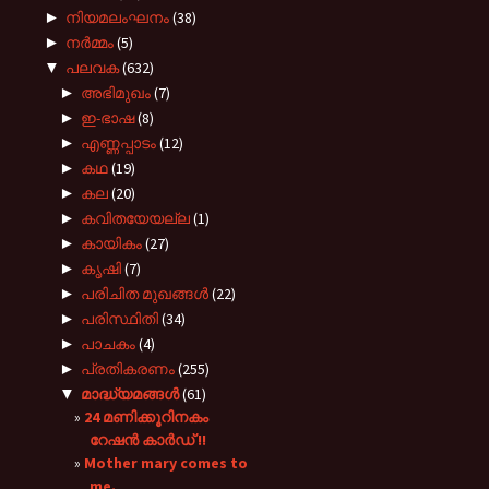
►
നിയമലംഘനം
(38)
►
നർമ്മം
(5)
▼
പലവക
(632)
►
അഭിമുഖം
(7)
►
ഇ-ഭാഷ
(8)
►
എണ്ണപ്പാടം
(12)
►
കഥ
(19)
►
കല
(20)
►
കവിതയേയല്ല
(1)
►
കായികം
(27)
►
കൃഷി
(7)
►
പരിചിത മുഖങ്ങള്‍
(22)
►
പരിസ്ഥിതി
(34)
►
പാചകം
(4)
►
പ്രതികരണം
(255)
▼
മാദ്ധ്യമങ്ങൾ
(61)
24 മണിക്കൂറിനകം
റേഷൻ കാർഡ് !!
Mother mary comes to
me.