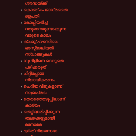
ശ്രദ്ധയ്ക്ക്‌
കൊഞ്ചം ജാഗ്രതൈ
ദളപതീ
കോപ്പിയടിച്ച്
വരുമാനമുണ്ടാക്കുന്ന
വരുടെ കാലം
ക്ലബ്ബ് ഹൗസിലെ
ഓസ്ട്രേലിയൻ
സ്ലാങ്ങുകൾ
ഗൂഗിളിനെ വെറുതെ
പഴിക്കരുത്
ചീറ്റിപ്പോയ
ന്യായീകരണം
ചെറിയ വീടുകളാണ്
സുഖപ്രദം
തെരഞ്ഞെടുപ്പിലാണ്
കാര്യം
തെറ്റിദ്ധരിപ്പിക്കുന്ന
തലക്കെട്ടുമായി
മനോരമ
ദളിത് നിയമസഭാ