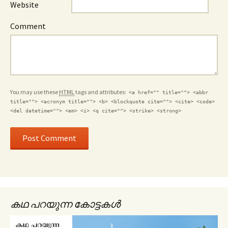
Website
Comment
You may use these
HTML
tags and attributes:
<a href="" title=""> <abbr
title=""> <acronym title=""> <b> <blockquote cite=""> <cite> <code>
<del datetime=""> <em> <i> <q cite=""> <strike> <strong>
കഥ പറയുന്ന കോട്ടകൾ