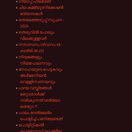
ഗ്യാപ്പ് ഫില്ലിങ്
ചില കമ്മ്യൂണിക്കേഷൻ
മര്യാദകൾ
തെരഞ്ഞെടുപ്പ് സൂചന -
2026
തെരുവിൽ പോലും
വിലക്കുള്ളവർ
നന്ദാസനം (ദിവസം #8 -
രാത്രി 08:25)
നിയമങ്ങളും
നിയമപാലനവും
നോഹയുടെ പെട്ടകവും
അർമേനിയൻ
വെള്ളിനാണയവും
പഴയ വസ്ത്രങ്ങൾ
മറ്റൊരാൾക്ക്
നൽകുന്നത് ശരിയോ
തെറ്റോ ?!
പാലം മാത്രമല്ല
പൊളിച്ച് പണിയേണ്ടത്
പൊളിറ്റിക്കൽ
കറക്റ്റ്നെസ്സ് (രാഷ്ട്രീയ