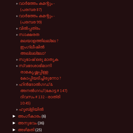
വാർത്തേം കമന്റും -
(പരമ്പര 87)
വാർത്തേം കമന്റും -
(പരമ്പര 99)
വിൽപ്പത്രം
സാക്ഷരത
മലയാളത്തിലല്ലേ ?
ഇംഗ്ലീഷിൽ
അല്ലല്ലോ?
സുഭാഷ് ഒരു മാതൃക
സ്വദേശാഭിമാനി
രാമകൃഷ്ണപ്പിള്ള
കോപ്പിയടിച്ചിരുന്നോ ?
ഹിൻദോൽഗഡ് &
അനൽഗഡ് (കോട്ട # 147)
ദിവസം # 132 - രാത്രി
10:45)
ഹൂബ്ളിയിൽ
►
അംഗീകാരം
(6)
►
അനുഭവം
(36)
►
അഴിമതി
(25)