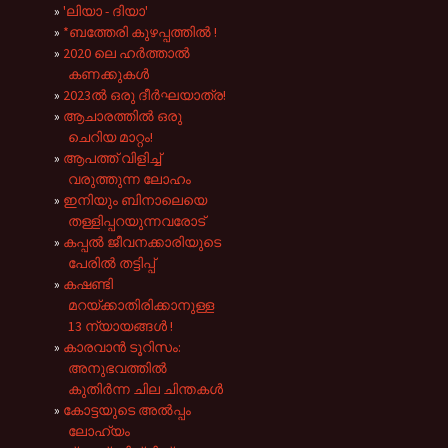
'ലിയാ - ദിയാ'
*ബത്തേരി കുഴപ്പത്തിൽ !
2020 ലെ ഹർത്താൽ
കണക്കുകൾ
2023ൽ ഒരു ദീർഘയാത്ര!
ആചാരത്തിൽ ഒരു
ചെറിയ മാറ്റം!
ആപത്ത് വിളിച്ച്
വരുത്തുന്ന ലോഹം
ഇനിയും ബിനാലെയെ
തള്ളിപ്പറയുന്നവരോട്
കപ്പൽ ജീവനക്കാരിയുടെ
പേരിൽ തട്ടിപ്പ്
കഷണ്ടി
മറയ്ക്കാതിരിക്കാനുള്ള
13 ന്യായങ്ങൾ !
കാരവാൻ ടൂറിസം:
അനുഭവത്തിൽ
കുതിർന്ന ചില ചിന്തകൾ
കോട്ടയുടെ അൽപ്പം
ലോഹ്യം