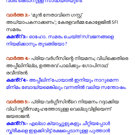
വശം കെടാനുള്ള സാദ്ധ്യതയുണ്ട്.
വാർത്ത 3:-
‘മുന്‍ നേതാവിനെ ഗസ്റ്റ്
അധ്യാപകനാക്കണം’; കേരളവര്‍മ്മ കോളേജില്‍ SFI
സമരം.
കമൻ്റ് 3:-
ഓഹോ.. സമരം ചെയ്ത് സ്വജനങ്ങളെ
നിയമിക്കാനും തുടങ്ങിയോ ?
വാർത്ത 4:-
പ്രിയ വര്‍ഗീസിന്റെ നിയമനം; വിധിക്കെതിരെ
അപ്പീലിനില്ല, ഉത്തരവ് പാലിക്കും-ഗോപിനാഥ്
രവീന്ദ്രന്‍.
കമൻ്റ് 4:-
അപ്പീലിന് പോയാൽ ഇനിയും നാറുമെന്ന
മിനിമം ബോദ്ധ്യമെങ്കിലും വന്നതിൽ വലിയ സന്തോഷം.
വാർത്ത 5:-
പ്രിയ വർഗ്ഗീസിൻ്റെ നിയമനം റദ്ദാക്കിയ
വിധി സ്ത്രീസമൂഹത്തോടുള്ള വെല്ലുവിളിയെന്ന്
ജയരാജന്‍.
കമൻ്റ് 5:-
എല്ലാ ക്യാപ്സൂളുകളും ചീറ്റിയപ്പോൾ
സ്ത്രീകളെ ഇളക്കിവിട്ട് രക്ഷപ്പെടാനുള്ള പുത്താൻ