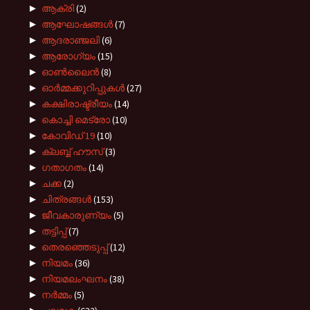
►
ആക്രി
(2)
►
ആഘോഷങ്ങൾ
(7)
►
ആദരാഞ്ജലി
(6)
►
ആരോഗ്യം
(15)
►
ഓൺലൈൻ
(8)
►
ഓർമ്മക്കുറിപ്പുകൾ
(27)
►
കക്ഷിരാഷ്ട്രീയം
(14)
►
കൊച്ചി മെട്രോ
(10)
►
കോവിഡ് 19
(10)
►
ക്ലബ്ബ് ഹൗസ്
(3)
►
ഗതാഗതം
(14)
►
ചക്ക
(2)
►
ചിത്രങ്ങൾ
(153)
►
ജീവകാരുണ്യം
(5)
►
തട്ടിപ്പ്
(7)
►
തെരഞ്ഞെടുപ്പ്
(12)
►
നിയമം
(36)
►
നിയമലംഘനം
(38)
►
നർമ്മം
(5)