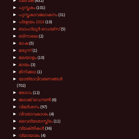
►
പലവക
(632)
►
പുസ്തകം
(101)
►
പുസ്തകാവലോകനം
(31)
►
പ്രളയം 2018
(10)
►
ബാംഗ്ലൂർ ഡെയ്സ്
(5)
►
ബിനാലെ
(2)
►
ഭാഷ
(5)
►
മരുന്ന്
(1)
►
മലയാളം
(10)
►
മായം
(3)
►
മിനിക്കഥ
(1)
►
യാത്രാവിവരണങ്ങൾ
(702)
►
രോഗം
(12)
►
ലോക്ക് ഡൌൺ
(6)
►
വിമർശനം
(97)
►
വിവരാവകാശം
(4)
►
വൈദ്യശാസ്ത്രം
(11)
►
വ്യക്തികൾ
(36)
►
വ്യായാമം
(4)