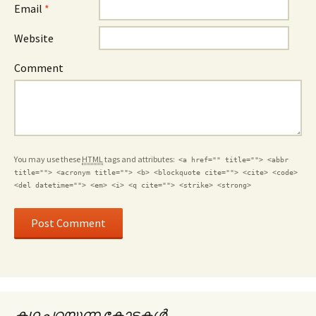
Email
*
Website
Comment
You may use these
HTML
tags and attributes:
<a href="" title=""> <abbr
title=""> <acronym title=""> <b> <blockquote cite=""> <cite> <code>
<del datetime=""> <em> <i> <q cite=""> <strike> <strong>
കഥ പറയുന്ന കോട്ടകൾ