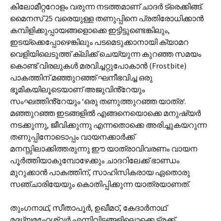
കിലോമീറ്ററോളം വരുന്ന നടത്തമാണ് ചാദർ ട്രെക്കിങ്ങ്.
മൈനസ് 25 വരെയുള്ള തണുപ്പിനെ പ്രതിരോധിക്കാൻ
കമ്പിളിക്കുപ്പായങ്ങളൊക്കെ ഇട്ടിട്ടുണ്ടെങ്കിലും,
ഇടയ്ക്കെപ്പോഴെങ്കിലും പടമെടുക്കാനായി ക്യാമറ
വെളിയിലെടുത്ത് ക്ലിക്ക് ചെയ്യുന്ന കുറഞ്ഞ സമയം
കൊണ്ട് വിരലുകൾ മരവിച്ചറ്റുപോകാൻ (Frostbite)
പാകത്തിന് മഞ്ഞുറഞ്ഞ് ഘനീഭവിച്ച ഒരു
ഭൂമികയിലൂടെയാണ് അജുവിൻ്റേയും
സംഘത്തിൻ്റേയും ‘ഒരു തണുത്തുറഞ്ഞ യാത്ര‘.
മഞ്ഞുറഞ്ഞ ഇടങ്ങളിൽ എങ്ങനെയൊക്കെ മനുഷ്യർ
നടക്കുന്നു, ജീവിക്കുന്നു എന്നതൊക്കെ അരിച്ചുകയറുന്ന
തണുപ്പിനോടൊപ്പം വായനക്കാർക്ക്
മനസ്സിലാക്കിത്തരുന്നു ഈ യാത്രാവിവരണം വായന
പൂർത്തിയാകുമ്പോഴേക്കും ചാദറിലേക്ക് ഭാണ്ഡം
മുറുക്കാൻ പാകത്തിന്, സാഹിസികരായ ഏതൊരു
സഞ്ചാരിയേയും കൊതിപ്പിക്കുന്ന യാത്രയാണത്.
തുംഗനാഥ്, സീതാപൂർ, ഉഖീമഠ്, കേദാർനാഥ്
മദ്ധ്യമഹേശ്വർ എന്നിവിടങ്ങളിലൊക്കെ ട്രക്ക്