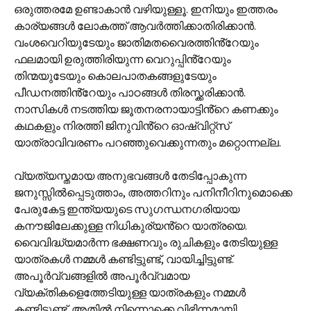
ഒരുത്തരമേ ഉണ്ടാകാൻ വഴിയുള്ളൂ. ഇനിയും ഇത്തരം
കാര്യങ്ങൾ ലോകത്ത് ആവർത്തിക്കാതിരിക്കാൻ.
വംശവെറിയുടേയും ജാതിമതവൈരത്തിൻ്റേയും
ഫലമായി ഉരുത്തിരിയുന്ന വെറുപ്പിൻ്റേയും
തിന്മയുടേയും കൊലപാതകങ്ങളുടേയും
പീഡനത്തിൻ്റേയും പാഠങ്ങൾ തിരസ്ക്കരിക്കാൻ.
നാസികൾ നടത്തിയ ജൂതനരനായാട്ടിൻ്റെ കണക്കും
കഥകളും നിരത്തി ജിനുവിൻ്റെ ഓഷ്വിറ്റ്സ്
യാത്രാവിവരണം പറഞ്ഞുവെക്കുന്നതും മറ്റൊന്നല്ല.
വ്യത്യസ്തമായ അനുഭവങ്ങൾ തേടിപ്പോകുന്ന
ജനുസ്സിൽപ്പെടുത്താം, അത്തറിനും പനിനീറിനുമൊക്കെ
പേരുകേട്ട ഇന്ത്യയുടെ സുഗന്ധനഗരിയായ
കനൗജിലേക്കുള്ള നിധികുര്യൻ്റെ യാത്രയെ.
വൈവിദ്ധ്യമാർന്ന ഭക്ഷണവും രുചികളും തേടിയുള്ള
യാത്രകൾ നമ്മൾ കണ്ടിട്ടുണ്ട്, വായിച്ചിട്ടുണ്ട്.
അപൂർവ്വങ്ങളിൽ അപൂർവ്വമായ
വ്യക്തികളെത്തേടിയുള്ള യാത്രകളും നമ്മൾ
കണ്ടിട്ടുണ്ട്. അതിൽ നിന്നൊക്കെ വിഭിന്നമായി,