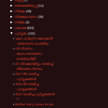
തട്ടിപ്പ്
(7)
►
തെരഞ്ഞെടുപ്പ്
(12)
►
നിയമം
(36)
►
നിയമലംഘനം
(38)
►
നർമ്മം
(5)
►
പലവക
(632)
▼
പുസ്തകം
(101)
'കഥ പറയുന്ന കോട്ടകൾ' -
പ്രകാശനം ചെയ്തു.
100 ദിവസം
കഥാപാരായണം
വെല്ലുവിളി
20 വർഷമായിട്ടും വായിച്ച്
തീരാത്ത ഗ്രന്ഥം
2017 ൽ വായിച്ച
പുസ്തകങ്ങൾ
2018 ൽ വായിച്ച
പുസ്തകങ്ങൾ
2019 വായിച്ച പുസ്തകങ്ങൾ
?!
Mother mary comes to me.