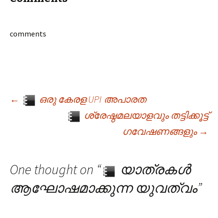
comments
←
ഒരു കേരള UPI അപാരത
Post navigation
ശ്രേഷ്ഠമലയാളവും തട്ടിക്കൂട്ട്
ഗവേഷണങ്ങളും
→
One thought on “
യാത്രകൾ
ആഘോഷമാക്കുന്ന യുവത്വം
”