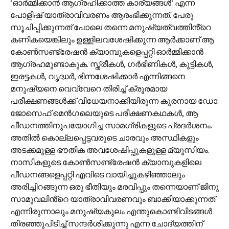
‘ഓർമ്മിക്കാൻ ആഗ്രഹിക്കാത്ത കാര്യങ്ങൾ‘ എന്ന
പോളിഷ് യാത്രാവിവരണം ആരംഭിക്കുന്നത്. പേരു
സൂചിപ്പിക്കുന്നത് പോലെ തന്നെ മനുഷ്യത്വത്തിൻ്റെ
കണികയെങ്കിലും ഉള്ളിലവശേഷിക്കുന്ന ആർക്കാണ് ആ
കോൺസണ്ട്രേഷൻ ക്യാമ്പുകളെപ്പറ്റി ഓർമ്മിക്കാൻ
ആഗ്രഹമുണ്ടാകുക. സ്ത്രീകൾ, ഗർഭിണികൾ, കുട്ടികൾ,
ഇരട്ടകൾ, വൃദ്ധർ, ഭിന്നശേഷിക്കാർ എന്നിങ്ങനെ
മനുഷ്യനെ വെവ്വേറെ തിരിച്ച് ക്രൂരമായ
പരീക്ഷണങ്ങൾക്ക് വിധേയനാക്കിയിരുന്ന കൂരനായ ഡോ:
ജോസെഫ് മെൻഗലെയുടെ പരീക്ഷണകഥകൾ, ആ
പീഡനത്തിനുപയോഗിച്ച സാമഗ്രികളുടെ പ്രദർശനം.
അതിൽ കൊല്ലപ്പെട്ടവരുടെ ചാരവും അസ്ഥികളും
അടക്കമുള്ള ഭൗതിക അവശേഷിപ്പുകളുള്ള മ്യൂസിയം.
നാസികളുടെ കോൺസണ്ട്രേഷൻ ക്യാമ്പുകളിലെ
പീഡനങ്ങളെപ്പറ്റി എവിടെ വായിച്ചുകഴിഞ്ഞാലും
അരിച്ചിറങ്ങുന്ന ഒരു ഭീതിയും മരവിപ്പും തന്നെയാണ് ജിനു
സാമുവലിൻ്റെ യാത്രാവിവരണവും ബാക്കിയാക്കുന്നത്.
എന്നിരുന്നാലും മനുഷ്യകുലം എന്തുകൊണ്ടിവിടങ്ങൾ
തിരഞ്ഞുപിടിച്ച് സന്ദർശിക്കുന്നു എന്ന ചോദ്യത്തിന്