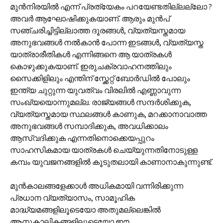
മുൻനിരയിൽ എന്ന് പ്രത്യേകം പറയേണ്ടതില്ലല്ലോ ?
അവർ ആഘോഷിക്കുകയാണ്. ആരും മുൻപ്
സഞ്ചരിച്ചിട്ടില്ലാത്ത ദൂരങ്ങൾ, വ്യത്യസ്തമായ
അനുഭവങ്ങൾ നൽകാൻ പോന്ന ഇടങ്ങൾ, വ്യത്യസ്ത
യാത്രാരീതികൾ എന്നിങ്ങനെ ആ യാത്രകൾ
കൊഴുക്കുകയാണ്. ഇരുചക്രവാഹനത്തിലും
സൈക്കിളിലും എന്തിന് സ്ക്കേറ്റ് ബോർഡിൽ പോലും
ഇന്ത്യ ചുറ്റുന്ന യുവത്വം വിരലിൽ എണ്ണാവുന്ന
സംഖ്യയൊന്നുമല്ല. രാജ്യങ്ങൾ സന്ദർശിക്കുക,
വ്യത്യസ്തമായ സ്ഥലങ്ങൾ കാണുക, മറക്കാനാവാത്ത
അനുഭവങ്ങൾ സമ്പാദിക്കുക, അവധിക്കാലം
ആസ്വദിക്കുക എന്നതിനൊക്കെയപ്പുറം
സാഹസികമായ യാത്രകൾ ചെയ്യുന്നതിനോടുള്ള
കമ്പം യുവജനങ്ങളിൽ കൂടുതലായി കാണാനാകുന്നുണ്ട്.
മുൻകാലങ്ങളേക്കാൾ അധികമായി വന്നിരിക്കുന്ന
പ്രധാന വ്യത്യാസം, സാമൂഹിക
മാദ്ധ്യമങ്ങളിലൂടെയോ അതുമല്ലെങ്കിൽ
ആനുകാലികങ്ങളിലൂടെയോ ഈ