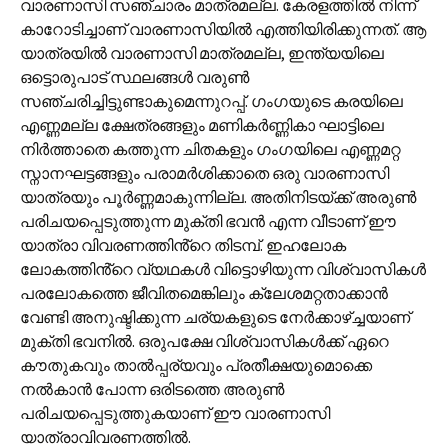
വാരണാസി സഞ്ചാരം മാത്രമല്ല. കേരളത്തിൽ നിന്ന്
കാറോടിച്ചാണ് വാരണാസിയിൽ എത്തിയിരിക്കുന്നത്. ആ
യാത്രയിൽ വാരണാസി മാത്രമല്ല, ഇന്ത്യയിലെ
ഒട്ടൊരുപാട് സ്ഥലങ്ങൾ വരുൺ
സഞ്ചരിച്ചിട്ടുണ്ടാകുമെന്നുറപ്പ്. ഗംഗയുടെ കരയിലെ
എണ്ണമല്ല ക്ഷേത്രങ്ങളും മണികർണ്ണികാ ഘാട്ടിലെ
നിർത്താതെ കത്തുന്ന ചിതകളും ഗംഗയിലെ എണ്ണമറ്റ
സ്നാനഘട്ടങ്ങളും പരാമർശിക്കാതെ ഒരു വാരണാസി
യാത്രയും പൂർണ്ണമാകുന്നില്ല. അതിനിടയ്ക്ക് അരുൺ
പരിചയപ്പെടുത്തുന്ന മുക്തി ഭവൻ എന്ന വീടാണ് ഈ
യാത്രാ വിവരണത്തിൻ്റെ തിടമ്പ്. ഇഹലോക
ലോകത്തിൻ്റെ വ്യഥകൾ വിട്ടൊഴിയുന്ന വിശ്വാസികൾ
പരലോകത്തെ ജീവിതമെങ്കിലും ക്ലേശമറ്റതാക്കാൻ
വേണ്ടി അനുഷ്ടിക്കുന്ന ചര്യകളുടെ നേർക്കാഴ്ച്ചയാണ്
മുക്തി ഭവനിൽ. ഒരുപക്ഷേ വിശ്വാസികൾക്ക് ഏറെ
കൗതുകവും താൽപ്പര്യവും പ്രതീക്ഷയുമൊക്കെ
നൽകാൻ പോന്ന ഒരിടത്തെ അരുൺ
പരിചയപ്പെടുത്തുകയാണ് ഈ വാരണാസി
യാത്രാവിവരണത്തിൽ.