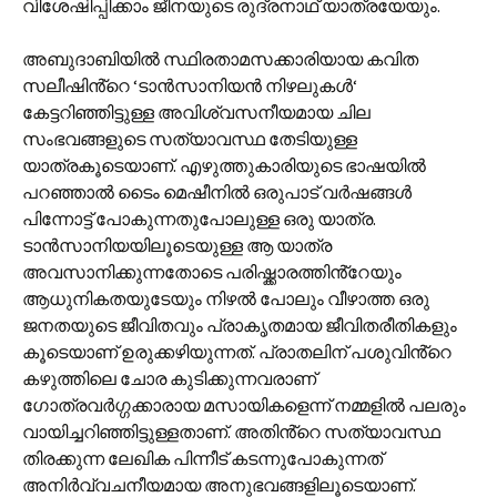
വിശേഷിപ്പിക്കാം ജീനയുടെ രുദ്രനാഥ് യാത്രയേയും.
അബുദാബിയിൽ സ്ഥിരതാമസക്കാരിയായ കവിത
സലീഷിൻ്റെ ‘ടാൻസാനിയൻ നിഴലുകൾ‘
കേട്ടറിഞ്ഞിട്ടുള്ള അവിശ്വസനീയമായ ചില
സംഭവങ്ങളുടെ സത്യാവസ്ഥ തേടിയുള്ള
യാത്രകൂടെയാണ്. എഴുത്തുകാരിയുടെ ഭാഷയിൽ
പറഞ്ഞാൽ ടൈം മെഷീനിൽ ഒരുപാട് വർഷങ്ങൾ
പിന്നോട്ട് പോകുന്നതുപോലുള്ള ഒരു യാത്ര.
ടാൻസാനിയയിലൂടെയുള്ള ആ യാത്ര
അവസാനിക്കുന്നതോടെ പരിഷ്ക്കാരത്തിൻ്റേയും
ആധുനികതയുടേയും നിഴൽ പോലും വീഴാത്ത ഒരു
ജനതയുടെ ജീവിതവും പ്രാകൃതമായ ജീവിതരീതികളും
കൂടെയാണ് ഉരുക്കഴിയുന്നത്. പ്രാതലിന് പശുവിൻ്റെ
കഴുത്തിലെ ചോര കുടിക്കുന്നവരാണ്
ഗോത്രവർഗ്ഗക്കാരായ മസായികളെന്ന് നമ്മളിൽ പലരും
വായിച്ചറിഞ്ഞിട്ടുള്ളതാണ്. അതിൻ്റെ സത്യാവസ്ഥ
തിരക്കുന്ന ലേഖിക പിന്നീട് കടന്നുപോകുന്നത്
അനിർവ്വചനീയമായ അനുഭവങ്ങളിലൂടെയാണ്.