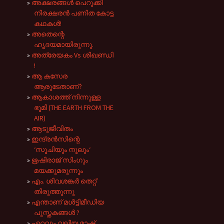
അക്ഷരങ്ങൾ പെറുക്കി
നിരക്ഷരൻ പണിത കോട്ട
കഥകൾ!
അതെന്റെ
ഹൃദയമായിരുന്നു.
അത്രേയകം Vs ശിഖണ്ഡി
!
ആ കസേര
ആരുടേതാണ്?
ആകാശത്ത് നിന്നുള്ള
ഭൂമി (THE EARTH FROM THE
AIR)
ആടുജീവിതം
ഇന്ദ്രൻസിന്റെ
‘സൂചിയും നൂലും‘
ഋഷിരാജ് സിംഗും
മയക്കുമരുന്നും
എം. ശിവശങ്കർ തെറ്റ്
തിരുത്തുന്നു
എന്താണ് മൾട്ടിമീഡിയ
പുസ്തകങ്ങൾ ?
ഏറ്റവും വലിയ മാഷ്,