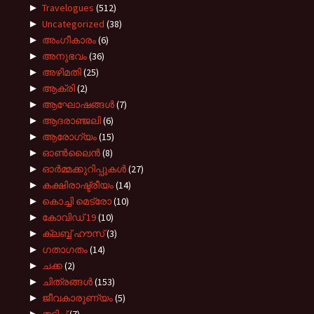
►
Travelogues
(512)
►
Uncategorized
(38)
►
അംഗീകാരം
(6)
►
അനുഭവം
(36)
►
അഴിമതി
(25)
►
ആക്രി
(2)
►
ആഘോഷങ്ങൾ
(7)
►
ആദരാഞ്ജലി
(6)
►
ആരോഗ്യം
(15)
►
ഓൺലൈൻ
(8)
►
ഓർമ്മക്കുറിപ്പുകൾ
(27)
►
കക്ഷിരാഷ്ട്രീയം
(14)
►
കൊച്ചി മെട്രോ
(10)
►
കോവിഡ് 19
(10)
►
ക്ലബ്ബ് ഹൗസ്
(3)
►
ഗതാഗതം
(14)
►
ചക്ക
(2)
►
ചിത്രങ്ങൾ
(153)
►
ജീവകാരുണ്യം
(5)
►