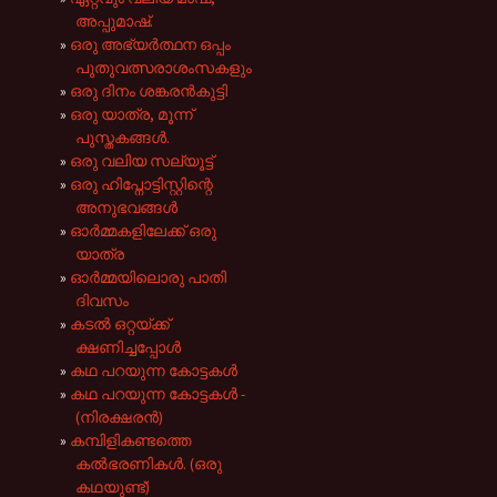
അപ്പുമാഷ്.
ഒരു അഭ്യർത്ഥന ഒപ്പം
പുതുവത്സരാശംസകളും
ഒരു ദിനം ശങ്കരൻകുട്ടി
ഒരു യാത്ര, മൂന്ന്
പുസ്തകങ്ങൾ.
ഒരു വലിയ സല്യൂട്ട്
ഒരു ഹിപ്നോട്ടിസ്റ്റിന്റെ
അനുഭവങ്ങൾ
ഓർമ്മകളിലേക്ക് ഒരു
യാത്ര
ഓർമ്മയിലൊരു പാതി
ദിവസം
കടൽ ഒറ്റയ്ക്ക്
ക്ഷണിച്ചപ്പോൾ
കഥ പറയുന്ന കോട്ടകൾ
കഥ പറയുന്ന കോട്ടകൾ -
(നിരക്ഷരൻ)
കമ്പിളികണ്ടത്തെ
കൽഭരണികൾ. (ഒരു
കഥയുണ്ട്)