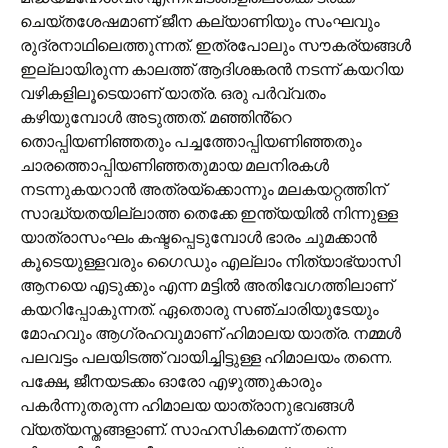
ചെയ്തശേഷമാണ് ജീന കല്യാണിയും സംഘവും
രുദ്രനാഥിലെത്തുന്നത്. ഇത്രപോലും സൗകര്യങ്ങൾ
ഇല്ലായിരുന്ന കാലത്ത് ആദിശങ്കരൻ നടന്ന് കയറിയ
വഴികളിലൂടെയാണ് യാത്ര. ഒരു പർവ്വതം
കഴിയുമ്പോൾ അടുത്തത്. മഞ്ഞിൻ്റെ
തൊപ്പിയണിഞ്ഞതും പച്ചത്തോപ്പിയണിഞ്ഞതും
ചാരത്തൊപ്പിയണിഞ്ഞതുമായ മലനിരകൾ
നടന്നുകയറാൻ അത്രയ്ക്കൊന്നും മലകയറ്റത്തിന്
സാദ്ധ്യതയില്ലാത്ത തെക്കേ ഇന്ത്യയിൽ നിന്നുള്ള
യാത്രാസംഘം കഷ്ടപ്പെടുമ്പോൾ ഭാരം ചുമക്കാൻ
കൂടെയുള്ളവരും ഗൈഡും എല്ലാം നിത്യാഭ്യാസി
ആനയെ എടുക്കും എന്ന മട്ടിൽ അതിവേഗത്തിലാണ്
കയറിപ്പോകുന്നത്. ഏതൊരു സഞ്ചാരിയുടേയും
മോഹവും ആഗ്രഹവുമാണ് ഹിമാലയ യാത്ര. നമ്മൾ
പലവട്ടം പലയിടത്ത് വായിച്ചിട്ടുള്ള ഹിമാലയം തന്നെ.
പക്ഷേ, ജീനയടക്കം ഓരോ എഴുത്തുകാരും
പകർന്നുതരുന്ന ഹിമാലയ യാത്രാനുഭവങ്ങൾ
വ്യത്യസ്തങ്ങളാണ്. സാഹസികമെന്ന് തന്നെ