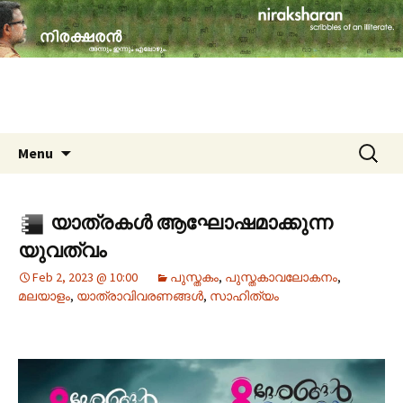
travelogues, book reviews, social issues,
cinema, memories & lot more…
niraksharan (നിരക്ഷരൻ)
Skip to content
Search
Menu
for:
യാത്രകൾ ആഘോഷമാക്കുന്ന
യുവത്വം
Feb 2, 2023 @ 10:00
പുസ്തകം
,
പുസ്തകാവലോകനം
,
മലയാളം
,
യാത്രാവിവരണങ്ങൾ
,
സാഹിത്യം