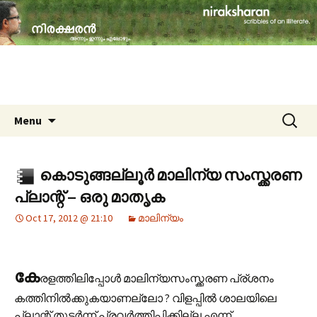
travelogues, book reviews, social issues,
cinema, memories & lot more…
niraksharan (നിരക്ഷരൻ)
Skip to content
Search
Menu
for:
കൊടുങ്ങല്ലൂർ മാലിന്യ സംസ്ക്കരണ
പ്ലാന്റ് – ഒരു മാതൃക
Oct 17, 2012 @ 21:10
മാലിന്യം
കേ
രളത്തിലിപ്പോൾ മാലിന്യസംസ്ക്കരണ പ്ര്ശനം
കത്തിനിൽക്കുകയാണല്ലോ ? വിളപ്പിൽ ശാലയിലെ
പ്ലാന്റ് തുടർന്ന് പ്രവർത്തിപ്പിക്കില്ല എന്ന്