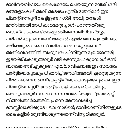
മാലിന്യവിഷയം കൈകാര്യം ചെയ്യുന്ന മന്ത്രി ശ്രീ.
മഞ്ഞളാംകുഴി അലി അടക്കം എത്ര മന്ത്രിമാർ ഈ
പ്ലാന്റിനെപ്പറ്റി കേട്ടിട്ടുണ്ട് ? ശ്രീ. അലി, താങ്കൾ
മന്ത്രിയായി അധികാരമേറ്റപ്പോൾ പറഞ്ഞത് ഒരു
കൊല്ലം കൊണ്ട് കേരളത്തിലെ മാലിന്യപ്രശ്നം
പരിഹരിക്കുമെന്നാണ്. അതിൽ എത്ര മാസം ഇതിനകം
കഴിഞ്ഞുപോയെന്ന് വല്ല ധാരണയുമുണ്ടോ ?
അതിവേഗത്തിൽ ബഹുദൂരം പിന്നിടുന്ന മുഖ്യമന്ത്രി,
ഇടയ്ക്ക് കൊടുങ്ങലൂർ വഴി കടന്നുപോകുമ്പോൾ ഒന്ന്
ബ്രേക്ക് അടിച്ചുകൂടെ ? എല്ലാ വിഷയങ്ങളും സ്വന്തം
പാർട്ടിയെപ്പോലും ധിക്കരിച്ച് ജനകീയമായി ഏറ്റെടുക്കുന്ന
പ്രതിപക്ഷ നേതാവ് കേട്ടിട്ടില്ലേ, കൊടുങ്ങലൂരിലെ ഈ
പ്ലാന്റിനെപ്പറ്റി ? നേരിട്ട് പോയി കണ്ടില്ലെങ്കിലും,
കൊടുങ്ങലൂർ നഗരസഭാ ഭാരവാഹികളോട് ഇതേപ്പറ്റി
നിങ്ങൾക്കാർക്കെങ്കിലും ഒന്ന് അന്വേഷിച്ച്
മനസ്സിലാക്കിക്കൂടേ ? ഒരു നാടിന്റെ ഭാവിയാണ് നിങ്ങളുടെ
കൈകളിൽ തൂങ്ങിയാടുന്നതെന്ന് വിസ്മരിക്കരുത്.
സംസ്ഥാനത്തൊട്ടാകെയുള്ള 6000 ടൺ മാലിന്യം