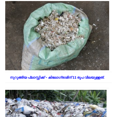
നുറുങ്ങിയ പ്ലാസ്റ്റിക്ക് – കിലോഗ്രാമിന് 12 രൂപ വിലയുള്ളത്.