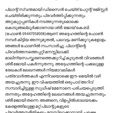
പ്ലാന്റ് സ്വന്തമായി ഡിസൈൻ ചെയ്ത് പേറ്റന്റ് രജിസ്റ്റർ
ചെയ്തിരിക്കുന്നതും പ്രവർത്തിപ്പിക്കുന്നതും
അറ്റകുറ്റപ്പണികൾ നടത്തുന്നതുമൊക്കെ
കൊടുങ്ങല്ലൂർക്കാരനായ ശ്രീ. ജോയ് കെ.ബി.
(ഫോൺ-09447058008)ആണ്. അദ്ദേഹത്തിന്റെ ഫോൺ
നമ്പർ കിട്ടിയ അന്നുമുതൽ, പലവട്ടം മണിക്കൂറുകളോളം
ഞങ്ങൾ ഫോണിൽ സംസാരിച്ചു. പ്ലാന്റിന്റെ
പ്രവർത്തനത്തെപ്പറ്റി മനസ്സിലാക്കി.
മാലിന്യസംസ്ക്കരണത്തെക്കുറിച്ച് കൂടുതൽ വിവരങ്ങൾ
ശ്രീ.ജോയി പകർന്നുതന്നു. അദ്ദേഹത്തിന്റെ പക്കലുള്ള
രേഖകൾ ലേഖനങ്ങൾ നിയമാവലികൾ
പത്രവാർത്തകൾ എന്നിവയൊക്കെ ഈ-മെയിൽ വഴി
അയച്ചുതന്നു. ഈ വിഷയത്തിൽ ഒരുപാട് അറിവ്
സമ്പാദിച്ചിട്ടുള്ള സുധീഷ് മേനോനെ പരിചയപ്പെടുത്തി
തന്നതും അദ്ദേഹത്തിന്റെ ലേഖനങ്ങൾ അയച്ചുതന്നതും
ശ്രീ.ജോയി തന്നെ. അങ്ങനെ, വിളപ്പിൽശാലയടക്കം
കേരളത്തിലുള്ള മറ്റ് പ്ലാ‍ന്റുകളുടെ
പ്രവർത്തനരീതികളും മനസ്സിലാക്കാനായി. പക്ഷെ,