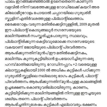
പാലം ഇറങ്ങിക്കഴിഞ്ഞാൽ ഉടനെതെന്നെ കാണുന്ന
വളവിൽ നിന്ന് വലത്തേക്കുള്ള റോഡിലേക്ക് കയറി അര
കിലോമീറ്ററോളം പോയാൽ ചപ്പാറയിലെ ഗുരുശ്രീ
സ്കൂളിന് എതിർവശത്തുള്ള പ്ല്ലാന്റിലെത്താം.
ഒരേക്കറോളം വരുന്ന മതിൽക്കെട്ടിനുള്ളിൽ, 2009 മുതൽ
ഈ പ്ല്ലാന്റ് കൊടുങ്ങലൂർ നഗരസഭയുടെ
മാലിന്യങ്ങൾ സംസ്ക്കരിച്ചുപോരുന്നു. സ്ഥലവും,
പ്ല്ലാന്റിരിക്കുന്ന കെട്ടിടവുമൊക്കെ നഗരസഭയുടെ
വകയാണ്. ജോയിയുടെ പ്ല്ലാന്റ് പ്രവർത്തനം
ആരംഭിക്കുന്നതിന് മുൻപ് ഈ മതിൽക്കെട്ടിനകം,
മാലിന്യം കുന്നുകൂട്ടിയിടാൻ ഉപയോഗിച്ചിരുന്ന ഒരു
പറമ്പ് മാത്രമായിരുന്നു. റോഡിനപ്പുറം +2 വരെയുള്ള
ക്ലാസ്സുകളിലായി 1000 ൽ അധികം കുട്ടികൾ പഠിക്കുന്ന
ഗുരുശ്രീ സ്ക്കൂളിലെ നല്ലൊരു ഭാഗം കുട്ടികൾ, പ്ലാന്റ്
പ്രവർത്തനം ആരംഭിക്കുന്നതിന് മുൻപുള്ള കാലങ്ങളിൽ
ഉച്ചഭക്ഷണം കൊണ്ടുവരില്ലായിരുന്നു. കാരണം,
കൂട്ടിയിട്ടിരിക്കുന്ന മാലിന്യങ്ങളിൽ നിന്നുള്ള ഈച്ചയുടെ
ശല്യം തന്നെ. പ്ലാന്റ് പ്രവർത്തനം
ആരംഭിച്ചതിനുശേഷം കുട്ടികൾ എല്ലാവരും ഭക്ഷണം