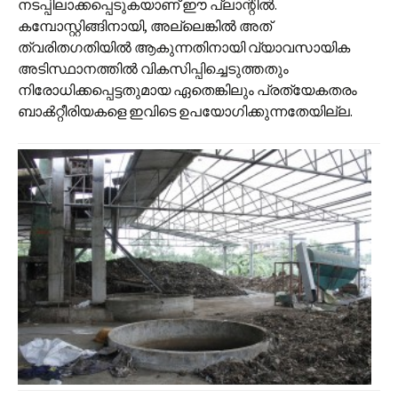
നടപ്പിലാക്കപ്പെടുകയാണ് ഈ പ്ലാന്റിൽ.
കമ്പോസ്റ്റിങ്ങിനായി, അല്ലെങ്കിൽ അത്
ത്വരിതഗതിയിൽ ആകുന്നതിനായി വ്യാവസായിക
അടിസ്ഥാനത്തിൽ വികസിപ്പിച്ചെടുത്തതും
നിരോധിക്കപ്പെട്ടതുമായ ഏതെങ്കിലും പ്രത്യേകതരം
ബാൿറ്റീരിയകളെ ഇവിടെ ഉപയോഗിക്കുന്നതേയില്ല.