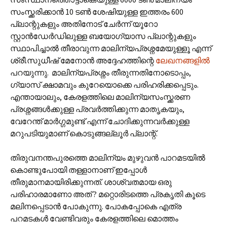
സംസ്ക്കരിക്കാൻ 10 ടൺ ശേഷിയുള്ള ഇത്തരം 600
പ്ലാന്റുകളും അതിനോട് ചേർന്ന് യൂറോ
സ്റ്റാൻഡേർഡിലുള്ള ബയോഗ്യാസ പ്ലാന്റുകളും
സ്ഥാപിച്ചാൽ തീരാവുന്ന മാലിന്യപ്രശ്നമേയുള്ളൂ എന്ന്
ശ്രീ.സുധീഷ് മേനോൻ അദ്ദേഹത്തിന്റെ
ലേഖനങ്ങളിൽ
പറയുന്നു. മാലിന്യപ്രശ്നം തീരുന്നതിനോടൊപ്പം,
ഗ്യാസ് ക്ഷാമവും കുറേയൊക്കെ പരിഹരിക്കപ്പെടും.
എന്തായാലും, കേരളത്തിലെ മാലിന്യസംസ്ക്കരണ
പ്രശ്നങ്ങൾക്കുള്ള പ്രവർത്തിക്കുന്ന മാതൃകയും,
വേറേന്ത് മാർഗ്ഗമുണ്ട് എന്ന് ചോദിക്കുന്നവർക്കുള്ള
മറുപടിയുമാണ് കൊടുങ്ങല്ലൂർ പ്ലാന്റ്.
തിരുവനന്തപുരത്തെ മാലിന്യം മുഴുവൻ പാറമടയിൽ
കൊണ്ടുപോയി തള്ളാനാണ് ഇപ്പോൾ
തീരുമാനമായിരിക്കുന്നത്. ശാശ്വതമായ ഒരു
പരിഹാരമാണോ അത് ? മറ്റൊരിടത്തെ പ്രകൃതി കൂടെ
മലിനപ്പെടാൻ പോകുന്നു. പോകപ്പോകെ എത്ര
പറമടകൾ വേണ്ടിവരും കേരളത്തിലെ മൊത്തം