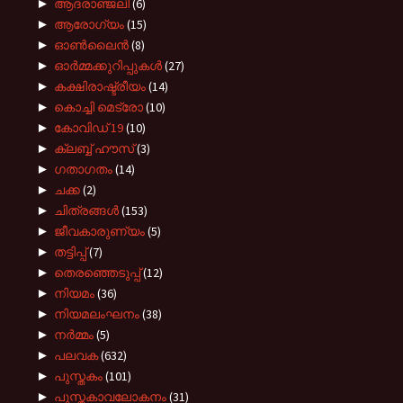
►
ആദരാഞ്ജലി
(6)
►
ആരോഗ്യം
(15)
►
ഓൺലൈൻ
(8)
►
ഓർമ്മക്കുറിപ്പുകൾ
(27)
►
കക്ഷിരാഷ്ട്രീയം
(14)
►
കൊച്ചി മെട്രോ
(10)
►
കോവിഡ് 19
(10)
►
ക്ലബ്ബ് ഹൗസ്
(3)
►
ഗതാഗതം
(14)
►
ചക്ക
(2)
►
ചിത്രങ്ങൾ
(153)
►
ജീവകാരുണ്യം
(5)
►
തട്ടിപ്പ്
(7)
►
തെരഞ്ഞെടുപ്പ്
(12)
►
നിയമം
(36)
►
നിയമലംഘനം
(38)
►
നർമ്മം
(5)
►
പലവക
(632)
►
പുസ്തകം
(101)
►
പുസ്തകാവലോകനം
(31)