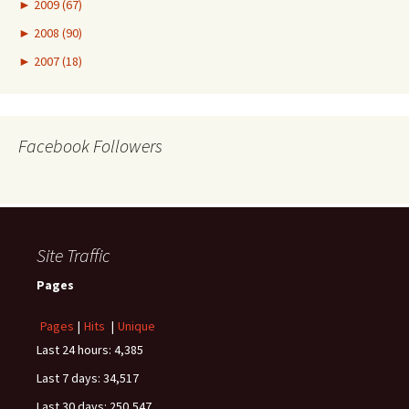
►
2009 (67)
►
2008 (90)
►
2007 (18)
Facebook Followers
Site Traffic
Pages
Pages
|
Hits
|
Unique
Last 24 hours:
4,385
Last 7 days:
34,517
Last 30 days:
250,547