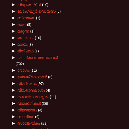
►
പ്രളയം 2018
(10)
►
ബാംഗ്ലൂർ ഡെയ്സ്
(5)
►
ബിനാലെ
(2)
►
ഭാഷ
(5)
►
മരുന്ന്
(1)
►
മലയാളം
(10)
►
മായം
(3)
►
മിനിക്കഥ
(1)
►
യാത്രാവിവരണങ്ങൾ
(702)
►
രോഗം
(12)
►
ലോക്ക് ഡൌൺ
(6)
►
വിമർശനം
(97)
►
വിവരാവകാശം
(4)
►
വൈദ്യശാസ്ത്രം
(11)
►
വ്യക്തികൾ
(36)
►
വ്യായാമം
(4)
►
സംഗീതം
(9)
►
സാങ്കേതികം
(52)