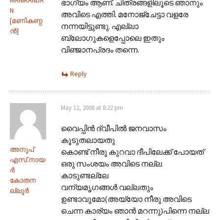
ഭാഗ്യം ആണ്. ചിത്രങ്ങളിലൂടെ ഞാനും
N
അവിടെ എത്തി. മനോജ്‌ചേട്ടാ വളരേ
[മണികണ്ഠ
നന്നയിട്ടുണ്ടു. എല്ലാ
ന്‍]
ബ്ലോഗുകളെപ്പോലെ ഇതും
വിഞ്ജാനപ്രദം തന്നെ.
Reply
May 12, 2008 at 8:22 pm
വൈപ്പിന്‍ ദ്വീപില്‍ ജനവാസം
കൂടുതലായതു
അനൂപ്‌
കൊണ്ട് നീരു കുറവാ ദീപിലേക്ക് പോയത്
എസ്‌.നായ
ഒരു സംശയം അവിടെ നല്ല
ര്‍
കാടുണ്ടല്ലേ
കോതന
വന്യമൃഗങ്ങള്‍ വല്ലതും
ല്ലൂര്‍
ഉണ്ടാവുമോ(അയ്യോ നീരു അവിടെ
ചെന്ന കാര്യം ഞാന്‍ മറന്നു)പിന്നെ നല്ല