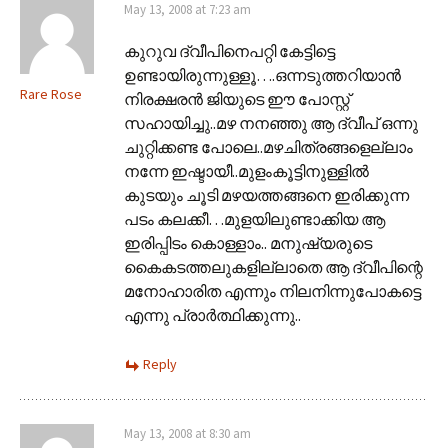
May 13, 2008 at 7:23 am
കുറുവ ദ്വീപിനെപറ്റി കേട്ടിട്ടെ
ഉണ്ടായിരുന്നുള്ളൂ….ഒന്നടുത്തറിയാ‍ന്‍
Rare Rose
നിരക്ഷരന്‍ ജിയുടെ ഈ പോസ്റ്റ്
സഹായിച്ചു..മഴ നനഞ്ഞു ആ ദ്വീപ് ഒന്നു
ചുറ്റിക്കണ്ട പോലെ..‍മഴചിത്രങ്ങളെല്ലാം
നന്നേ ഇഷ്ടായീ..മുളംകൂട്ടിനുള്ളില്‍
കുടയും ചൂടി മഴയത്തങ്ങനെ ഇരിക്കുന്ന
പടം കല‍ക്കീ…മുളയിലുണ്ടാക്കിയ ആ
ഇരിപ്പിടം കൊള്ളാം.. മനുഷ്യരുടെ
കൈകടത്തലുകളില്ലാതെ ആ ദ്വീപിന്റെ
മനോഹാരിത എന്നും നിലനിന്നുപോകട്ടെ
എന്നു പ്രാര്‍ത്ഥിക്കുന്നു..
Reply
May 13, 2008 at 8:30 am