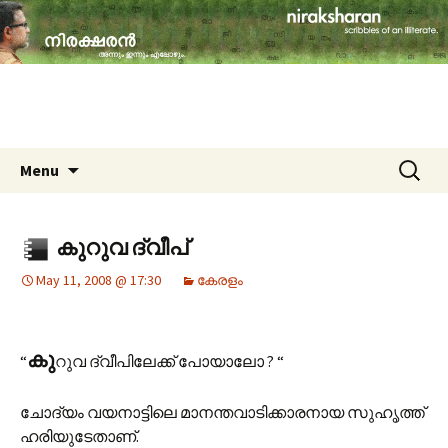
travelogues, book reviews, social issues,
cinema, memories & lot more…
niraksharan (നിരക്ഷരൻ)
Skip to content
Search
Menu
for:
കുറുവ ദ്വീപ്
May 11, 2008 @ 17:30
കേരളം
കു
“
റുവ ദ്വീപിലേക്ക് പോയാലോ ? “
ചോദ്യം വയനാട്ടിലെ മാ‍നന്തവാടിക്കാരനായ സുഹൃത്ത്
ഹരിയുടേതാണ്.