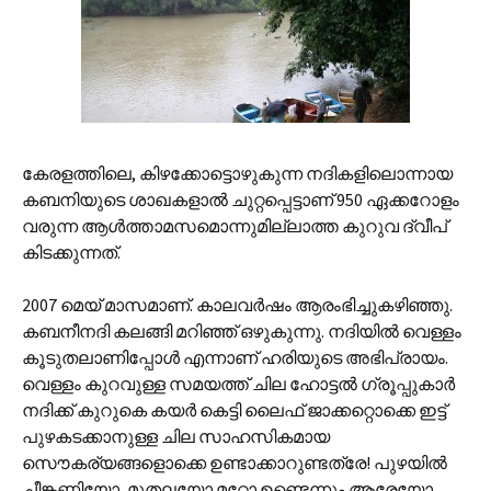
കേരളത്തിലെ‍, കിഴക്കോട്ടൊഴുകുന്ന നദികളിലൊന്നാ‍യ
കബനി‍യുടെ ശാഖകളാല്‍ ചുറ്റപ്പെട്ടാണ് 950 ഏക്കറോളം
വരുന്ന ആള്‍ത്താമസമൊന്നുമില്ലാത്ത കുറുവ ദ്വീപ്
കിടക്കുന്നത്.
2007 മെയ് മാസമാണ്. കാലവര്‍ഷം ആരംഭിച്ചുകഴിഞ്ഞു.
കബനീനദി കലങ്ങി മറിഞ്ഞ് ഒഴുകുന്നു. നദിയില്‍ വെള്ളം
കൂടുതലാണിപ്പോള്‍ എന്നാണ് ഹരിയുടെ അഭിപ്രായം.
വെള്ളം കുറവുള്ള സമയത്ത് ചില ഹോട്ടല്‍ ഗ്രൂപ്പുകാര്‍
നദിക്ക് കുറുകെ കയര്‍ കെട്ടി ലൈഫ് ജാക്കറ്റൊക്കെ ഇട്ട്
പുഴകടക്കാനുള്ള ചില സാഹസികമായ
സൌകര്യങ്ങളൊക്കെ ഉണ്ടാക്കാറുണ്ടത്രേ! പുഴയില്‍
ചീങ്കണ്ണിയോ, മുതലയോ മറ്റോ ഉണ്ടെന്നും ആരേയോ