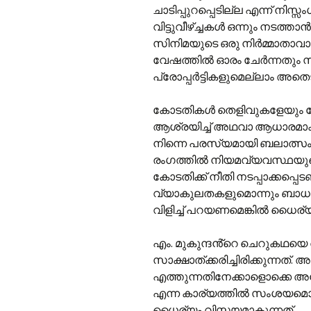
ചാടിപ്പുറപ്പെടില്ല എന്ന് നിസ
വിട്ടുവീഴ്ച്ചകൾ ഒന്നും നടത്താൻ
സിനിമയുടെ ഒരു നിർമ്മാതാവാ
വേഷത്തിൽ ഓരം ചേർന്നതും സ
പ്രോപ്പർട്ടികളുമെല്ലാം അതെടു
കോടതികൾ തെളിവുകളേയും ര
ആശ്രയിച്ച് അഥവാ ആധാരമാക്കി മ
നിന്നെ പരസ്യമായി ബലാത്സംഗ
രംഗത്തിൽ നിയമവ്യവസ്ഥയുടെ
കോടതിക്ക് നീതി നടപ്പാക്കപ
വ്യാകുലതകളുമൊന്നും ബാധകമ
വിളിച്ച് പറയണമെങ്കിൽ ധൈര്യ
എം. മുകുന്ദൻ്റെ ചെറുകഥയെ
സാക്ഷാത്ക്കരിച്ചിരിക്കുന്നത്. അ
എത്തുന്നതിനേക്കാളൊക്കെ അ
എന്ന കാര്യത്തിൽ സംശയമൊന
ധൈര്യം വിസ്മയമാകുന്നത്.