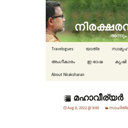
travelogues, book reviews, 
niraksha
Skip to content
Travelogues
യാത്ര
സാമൂഹ
അംഗീകാരം
ഇ-ഭാഷ
കൃഷി
About Niraksharan
മഹാവീര്യർ
Aug 8, 2022 @ 9:00
സാഹിത്