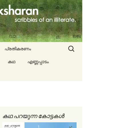
Search
പ്രതികരണം
for:
കഥ
എണ്ണപ്പാടം
ല്ല
ങൾ
കഥ പറയുന്ന കോട്ടകൾ