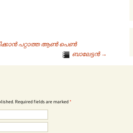
രിക്കാൻ പറ്റാത്ത ആൺ പെൺ
ബാലേട്ടൻ
→
blished. Required fields are marked
*