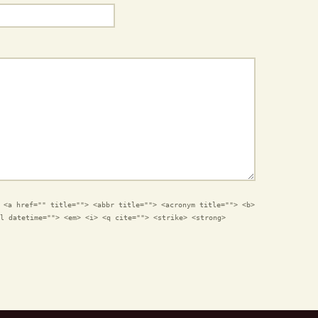
:
<a href="" title=""> <abbr title=""> <acronym title=""> <b>
l datetime=""> <em> <i> <q cite=""> <strike> <strong>