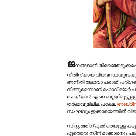
ജ
നങ്ങളാൽ തിരഞ്ഞെടുക്കപ്
നീതിന്യായ വ്യവസ്ഥയുടേയും 
അനീതി അഥവാ പരാതി പരിഗണിക്
നീങ്ങുമെന്നാണ് മഹാവീര്യർ പ
ചെയ്യാൻ ഏറെ ബുദ്ധിമുട്ടുള
തർക്കവുമില്ല. പക്ഷേ,
അബ്രി
സംഘവും ഇക്കാര്യത്തിൽ വിജയിച്
സിസ്റ്റത്തിന് എതിരെയുള്ള 
ഏതൊരു സിനിമാക്കാരനും പലവട്ട