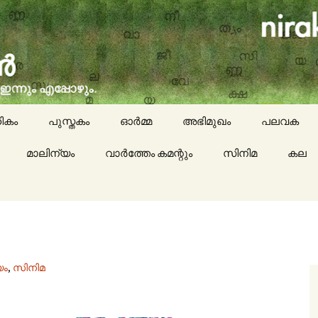
social issues, cinema, memories & lot more…
ran (നിരക്ഷരൻ)
ികം
പുസ്തകം
ഓർമ്മ
അഭിമുഖം
പലവക
മാലിന്യം
വാർത്തേം കമന്റും
സിനിമ
കായികം
കല
കവിതയേയ
പാചകം
മാദ്ധ്യമങ്
യം
,
സിനിമ