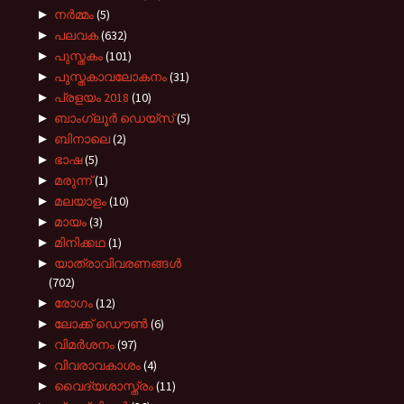
►
നർമ്മം
(5)
►
പലവക
(632)
►
പുസ്തകം
(101)
►
പുസ്തകാവലോകനം
(31)
►
പ്രളയം 2018
(10)
►
ബാംഗ്ലൂർ ഡെയ്സ്
(5)
►
ബിനാലെ
(2)
►
ഭാഷ
(5)
►
മരുന്ന്
(1)
►
മലയാളം
(10)
►
മായം
(3)
►
മിനിക്കഥ
(1)
►
യാത്രാവിവരണങ്ങൾ
(702)
►
രോഗം
(12)
►
ലോക്ക് ഡൌൺ
(6)
►
വിമർശനം
(97)
►
വിവരാവകാശം
(4)
►
വൈദ്യശാസ്ത്രം
(11)