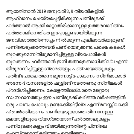
ആയതിനാൽ 2019 ജനുവരി 8, 9 തീയതികളിൽ
ആഹ്വാനം ചെയ്യപ്പെട്ടിരിക്കുന്ന പണിമുടക്ക്
ഹർത്താൽ ആക്കി മാറ്റാതിരിക്കാനുള്ള ഉത്തരവാദിത്വം
ഹർത്താലിനെതിരെ ഇപ്പോളുണ്ടായിരിക്കുന്ന
ജനവികാരത്തിനൊപ്പം നിൽക്കുന്ന എല്ലാവർക്കുമുണ്ട്.
പണിയെടുക്കാത്തവൻ പണിയെടുക്കണ്ട. പക്ഷെ കടകൾ
തുറക്കുമെന്ന് തീരുമാനിച്ചിട്ടുള്ള വ്യാപാരികൾ
തുറക്കണം. ഹർത്താൽ ഇനി തങ്ങളെ ബാധിക്കില്ല എന്ന്
തീരുമാനിച്ചിട്ടുള്ള ഗ്രാമങ്ങളും പഞ്ചായത്തുകളും
പതിവ് പോലെ തന്നെ മുന്നോട്ട് പോകണം. സിനിമാക്കാർ
അന്നേ ദിവസങ്ങളിൽ ഷൂട്ടിങ്ങ് നടത്തണം; സിനിമകൾ
പ്രദർശിപ്പിക്കണം. കേരളത്തിലല്ലാതെ മറ്റൊരു
സംസ്ഥാനത്തും ഈ പണിമുടക്ക് കഴിഞ്ഞ വർഷങ്ങളിൽ
ഒരു ചലനം പോലും ഉണ്ടാക്കിയിട്ടില്ല എന്ന് മനസ്സിലാക്കി
പ്രവർത്തിക്കണം. പണിയെടുക്കാതെ തിന്നാനുള്ള
മലയാളിയുടെ വ്യഗ്രതയാണ് ഹർത്താലുകളും
പണിമുടക്കുകളും വിജയിക്കുന്നതിന്റെ പിന്നിലെ
രഹസ്യമെന്ന് ഒളിഞ്ഞും തെളിഞ്ഞും