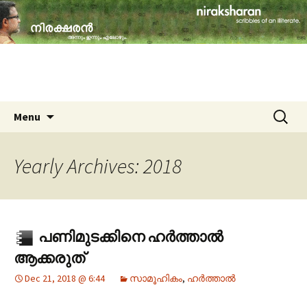
travelogues, book reviews, social issues,
cinema, memories & lot more…
niraksharan (നിരക്ഷരൻ)
Skip to content
Search
Menu
for:
Yearly Archives: 2018
പണിമുടക്കിനെ ഹർത്താൽ
ആക്കരുത്
Dec 21, 2018 @ 6:44
സാമൂഹികം
,
ഹർത്താൽ