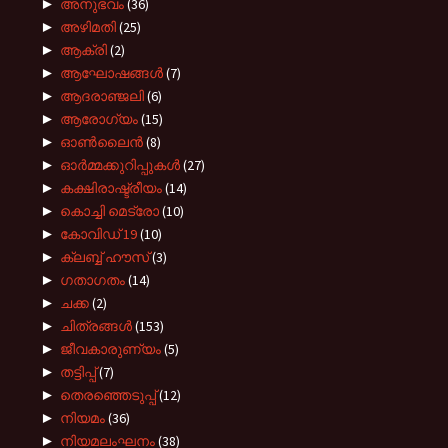
►
അനുഭവം
(36)
►
അഴിമതി
(25)
►
ആക്രി
(2)
►
ആഘോഷങ്ങൾ
(7)
►
ആദരാഞ്ജലി
(6)
►
ആരോഗ്യം
(15)
►
ഓൺലൈൻ
(8)
►
ഓർമ്മക്കുറിപ്പുകൾ
(27)
►
കക്ഷിരാഷ്ട്രീയം
(14)
►
കൊച്ചി മെട്രോ
(10)
►
കോവിഡ് 19
(10)
►
ക്ലബ്ബ് ഹൗസ്
(3)
►
ഗതാഗതം
(14)
►
ചക്ക
(2)
►
ചിത്രങ്ങൾ
(153)
►
ജീവകാരുണ്യം
(5)
►
തട്ടിപ്പ്
(7)
►
തെരഞ്ഞെടുപ്പ്
(12)
►
നിയമം
(36)
►
നിയമലംഘനം
(38)