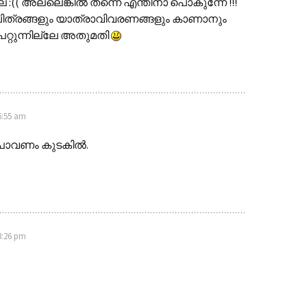
:(( അല്ലെങ്കിൽ തന്നെ എന്തിനാ പൊകുന്നേ !!!
ിത്രങ്ങളും യാത്രാവിവരണങ്ങളും കാണാനും
പറ്റുന്നില്ലേ അതുമതി
6:55 am
വണം കുടകില്‍.
3:26 pm