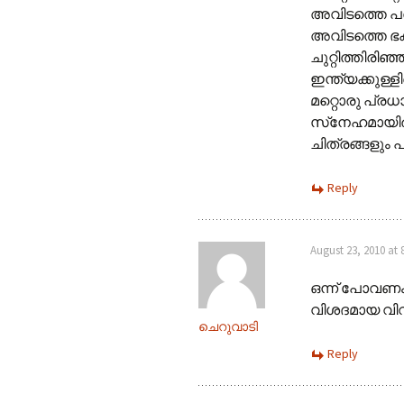
അവിടത്തെ പര
അവിടത്തെ ഭക
ചുറ്റിത്തിരിഞ്ഞ
ഇന്ത്യക്കുള്ള
മറ്റൊരു പ്ര
സ്‌നേഹമായിര
ചിത്രങ്ങളും പ്
Reply
August 23, 2010 at 
ഒന്ന് പോവണം
വിശദമായ വിവര
ചെറുവാടി
Reply