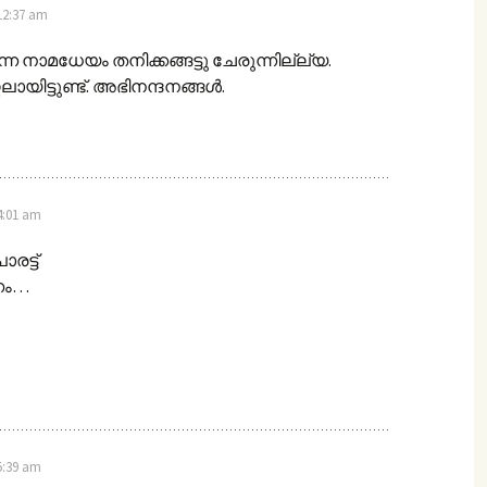
 12:37 am
്ന നാമധേയം തനിക്കങ്ങട്ടു ചേരുന്നില്ല്യ.
ിട്ടുണ്ട്. അഭിനന്ദനങ്ങള്‍.
4:01 am
ട്ട്
ണം…
5:39 am