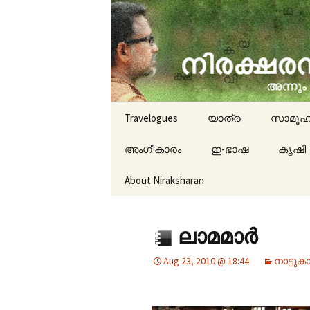
travelogues, book reviews, 
niraksha
Skip to content
Travelogues
യാത്ര
സാമൂഹ
അംഗീകാരം
ഇ-ഭാഷ
കൃഷി
About Niraksharan
ലാമമാര്‍
Aug 23, 2010 @ 18:44
നാട്ടുകാഴ