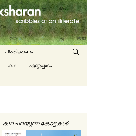
Search
പ്രതികരണം
for:
കഥ
എണ്ണപ്പാടം
ല്ല
ങൾ
കഥ പറയുന്ന കോട്ടകൾ