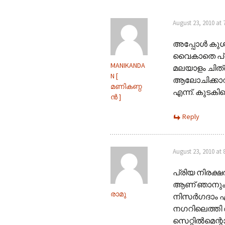
August 23, 2010 at 
അപ്പോൾ കുശ
വൈകാതെ പ്രത
MANIKANDA
മലയാളം ചിത്
N [
ആലോചിക്കാറു
മണികണ്ഠ
എന്ന്. കുടക
ൻ ]
Reply
August 23, 2010 at 
പ്രിയ നിരക്ഷര
ആണ്‌ ഞാനും 
രാമു
നിസര്‍ഗദാം എന
നഗറിലെത്തി അവിട
സെറ്റില്‍മെന