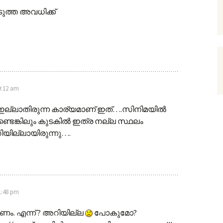
്ത അവധിക്ക്
9:12 am
ഇല്ലാതിരുന്ന കാര്യമാണ് ഇത്….സിനിമയില്‍
ടുണ്ടെങ്കിലും കുടകില്‍ ഇത്ര നല്ല സ്ഥലം
ിയില്ലായിരുന്നു….
1:48 pm
ണം. എന്ന് ? അറിയില്ല
പോകുമോ?