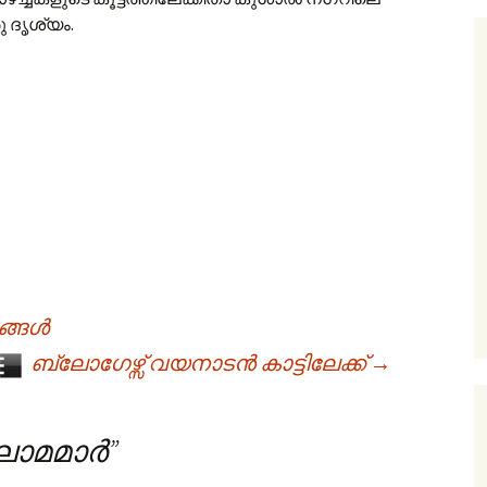
രു ദൃശ്യം.
്ങള്‍
ബ്ലോഗേഴ്സ് വയനാടൻ കാട്ടിലേക്ക്
→
ാമമാര്‍
”