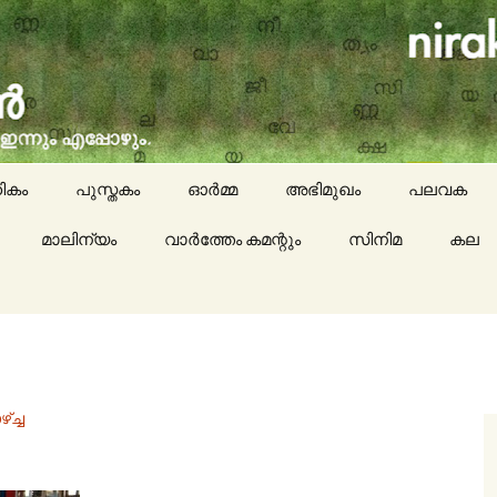
social issues, cinema, memories & lot more…
ran (നിരക്ഷരൻ)
ികം
പുസ്തകം
ഓർമ്മ
അഭിമുഖം
പലവക
മാലിന്യം
വാർത്തേം കമന്റും
സിനിമ
കായികം
കല
കവിതയേയ
പാചകം
മാദ്ധ്യമങ്
്‌ച്ച