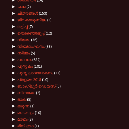
ഗതാഗതം
(14)
►
ചക്ക
(2)
►
ചിത്രങ്ങൾ
(153)
►
ജീവകാരുണ്യം
(5)
►
തട്ടിപ്പ്
(7)
►
തെരഞ്ഞെടുപ്പ്
(12)
►
നിയമം
(36)
►
നിയമലംഘനം
(38)
►
നർമ്മം
(5)
►
പലവക
(632)
►
പുസ്തകം
(101)
►
പുസ്തകാവലോകനം
(31)
►
പ്രളയം 2018
(10)
►
ബാംഗ്ലൂർ ഡെയ്സ്
(5)
►
ബിനാലെ
(2)
►
ഭാഷ
(5)
►
മരുന്ന്
(1)
►
മലയാളം
(10)
►
മായം
(3)
►
മിനിക്കഥ
(1)