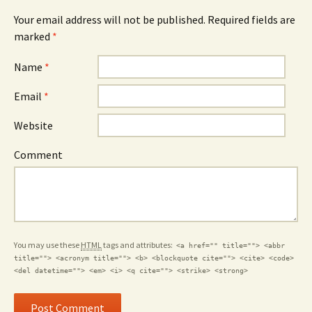
Your email address will not be published. Required fields are
marked
*
Name
*
Email
*
Website
Comment
You may use these
HTML
tags and attributes:
<a href="" title=""> <abbr
title=""> <acronym title=""> <b> <blockquote cite=""> <cite> <code>
<del datetime=""> <em> <i> <q cite=""> <strike> <strong>