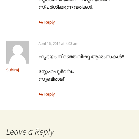
സ്പർശിക്കുന്ന വരികൾ.
Reply
April 16, 2012 at 4:03 am
ഹൃദയം നിറഞ്ഞ വിഷു ആശംസകൾ!!
Subiraj
സ്നേഹപൂർവ്വം
സുബിരാജ്
Reply
Leave a Reply