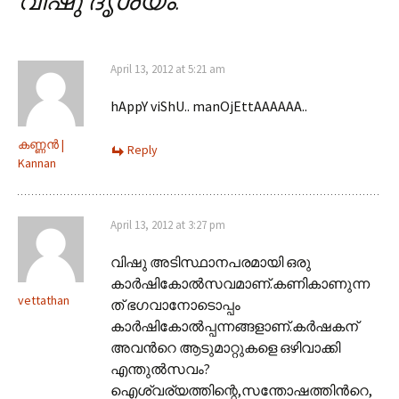
വിഷു ദൃശ്യം.
”
April 13, 2012 at 5:21 am
hAppY viShU.. manOjEttAAAAAA..
കണ്ണന്‍ |
Reply
Kannan
April 13, 2012 at 3:27 pm
വിഷു അടിസ്ഥാനപരമായി ഒരു
കാര്‍ഷികോല്‍സവമാണ്.കണികാണുന്ന
vettathan
ത് ഭഗവാനോടൊപ്പം
കാര്‍ഷികോല്‍പ്പന്നങ്ങളാണ്.കര്‍ഷകന്
അവന്‍റെ ആടുമാറ്റുകളെ ഒഴിവാക്കി
എന്തുല്‍സവം?
ഐശ്വര്യത്തിന്റെ,സന്തോഷത്തിന്‍റെ,