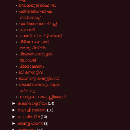
ഡെല്യൂജ്‌ ഓഫ്‌ 786
പതിനഞ്ച് വര്‍ഷം
നല്ലനടപ്പ്
പാവ് അഥവാ ബ്രഡ്ഡ്
പുകവലി
പൊലീസ് സര്‍ട്ടിഫിക്കറ്റ്
പ്രിയ സഹപാഠി
അനൂപിന് വിട
പ്രേതബാധയുള്ള
ലോഡ്ജ്‌
പ്രേമലേഖനം
ബി നെഗറ്റീവ്
ഭാംഗിന്റെ വെണ്ണിലാവ്
ലോക്ക് ഡൗണും ആൻ
ഫ്രാങ്കും
സസ്നേഹം ശങ്കുണ്ണിയേട്ടൻ
►
കക്ഷിരാഷ്ട്രീയം
(14)
►
കൊച്ചി മെട്രോ
(10)
►
കോവിഡ് 19
(10)
►
ക്ലബ്ബ് ഹൗസ്
(3)
►