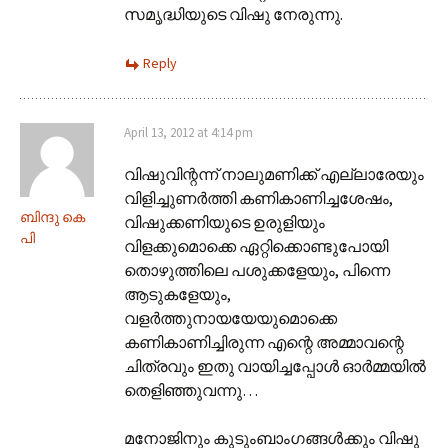
സമൃദ്ധിയുടെ വിഷു നേരുന്നു.
Reply
April 13, 2012 at 4:14 pm
വിഷുവിന്റന്ന് നാലുമണിക്ക് എല്ലാരേയും
വിളിച്ചുണർത്തി കണികാണിച്ചശേഷം,
ബിന്ദു കെ
വിഷുക്കണിയുടെ ഉരുളിയും
പി
വിളക്കുമൊക്കെ ഏറ്റിക്കൊണ്ടുപോയി
തൊഴുത്തിലെ പശുക്കളേയും, പിന്നെ
ആടുകളേയും,
വളർത്തുനായയേയുമൊക്കെ
കണികാണിച്ചിരുന്ന എന്റെ അമ്മാവന്റെ
ചിത്രവും ഇതു വായിച്ചപ്പോൾ ഓർമ്മയിൽ
തെളിഞ്ഞുവന്നു…
മനോജിനും കുടുംബാംഗങ്ങൾക്കും വിഷു