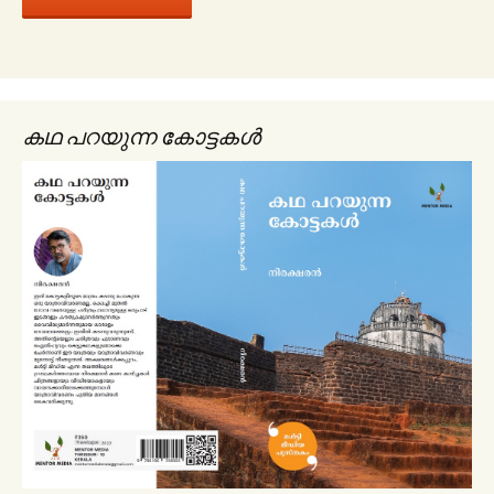
കഥ പറയുന്ന കോട്ടകൾ