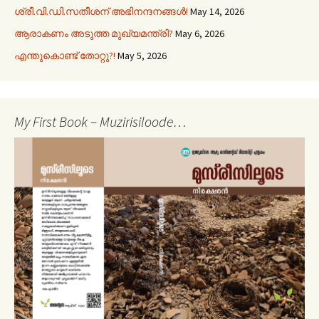
ശ്രീ.വി.ഡി.സതീശന് അഭിനന്ദനങ്ങൾ!
May 14, 2026
ആരാകണം അടുത്ത മുഖ്യമന്ത്രി?
May 6, 2026
എന്തുകൊണ്ട് തോറ്റു?!
May 5, 2026
My First Book – Muzirisiloode…