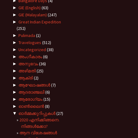
►
Bangalore Days
(4)
►
GIE (English)
(63)
►
GIE (Malayalam)
(247)
►
Great Indian Expedition
(252)
►
Pulimada
(1)
►
Travelogues
(512)
►
Uncategorized
(38)
►
അംഗീകാരം
(6)
►
അനുഭവം
(36)
►
അഴിമതി
(25)
►
ആക്രി
(2)
►
ആഘോഷങ്ങൾ
(7)
►
ആദരാഞ്ജലി
(6)
►
ആരോഗ്യം
(15)
►
ഓൺലൈൻ
(8)
▼
ഓർമ്മക്കുറിപ്പുകൾ
(27)
2020 എനിക്കിങ്ങനെ.
നിങ്ങൾക്കോ?
ആന വിശേഷങ്ങൾ