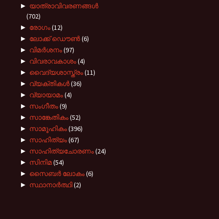
►
യാത്രാവിവരണങ്ങൾ
(702)
►
രോഗം
(12)
►
ലോക്ക് ഡൌൺ
(6)
►
വിമർശനം
(97)
►
വിവരാവകാശം
(4)
►
വൈദ്യശാസ്ത്രം
(11)
►
വ്യക്തികൾ
(36)
►
വ്യായാമം
(4)
►
സംഗീതം
(9)
►
സാങ്കേതികം
(52)
►
സാമൂഹികം
(396)
►
സാഹിത്യം
(67)
►
സാഹിത്യചോരണം
(24)
►
സിനിമ
(54)
►
സൈബർ ലോകം
(6)
►
സ്ഥാനാർത്ഥി
(2)