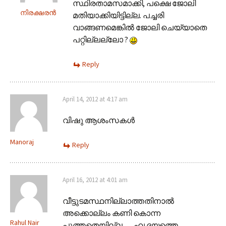
സ്ഥിരതാമസമാക്കി, പക്ഷെ ജോലി
നിരക്ഷരൻ
മതിയാക്കിയിട്ടില്ല. പച്ചരി
വാങ്ങണമെങ്കിൽ ജോലി ചെയ്യാതെ
പറ്റില്ലല്ലോ ?
Reply
April 14, 2012 at 4:17 am
വിഷു ആശംസകള്‍
Manoraj
Reply
April 16, 2012 at 4:01 am
വീട്ടുടമസ്ഥനില്ലാത്തതിനാൽ
അക്കൊല്ലം കണി കൊന്ന
Rahul Nair
പൂത്തതെയില്ല…..ഹൃദയത്തെ