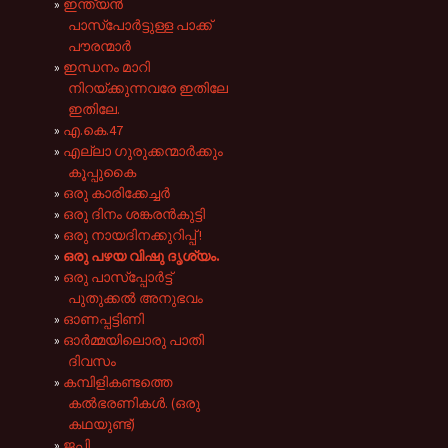
ഇന്ത്യൻ
പാസ്പോർട്ടുള്ള പാക്ക്
പൗരന്മാർ
ഇന്ധനം മാറി
നിറയ്ക്കുന്നവരേ ഇതിലേ
ഇതിലേ.
എ.കെ.47
എല്ലാ ഗുരുക്കന്മാർക്കും
കൂപ്പുകൈ
ഒരു കാരിക്കേച്ചര്‍
ഒരു ദിനം ശങ്കരൻകുട്ടി
ഒരു നായദിനക്കുറിപ്പ് !
ഒരു പഴയ വിഷു ദൃശ്യം.
ഒരു പാസ്‌പ്പോർട്ട്
പുതുക്കൽ അനുഭവം
ഓണപ്പട്ടിണി
ഓർമ്മയിലൊരു പാതി
ദിവസം
കമ്പിളികണ്ടത്തെ
കൽഭരണികൾ. (ഒരു
കഥയുണ്ട്)
ജപ്തി