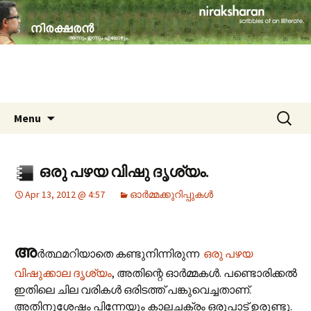
travelogues, book reviews, social issues,
cinema, memories & lot more…
niraksharan (നിരക്ഷരൻ)
Skip to content
Search
Menu
for:
ഒരു പഴയ വിഷു ദൃശ്യം.
Apr 13, 2012 @ 4:57
ഓർമ്മക്കുറിപ്പുകൾ
അ
ർത്ഥമറിയാതെ കണ്ടുനിന്നിരുന്ന
ഒരു പഴയ
വിഷുക്കാല ദൃശ്യം
, അതിന്റെ ഓർമ്മകൾ. പണ്ടൊരിക്കൽ
ഇതിലെ ചില വരികൾ ഒരിടത്ത് പങ്കുവെച്ചതാണ്.
അതിനുശേഷം പിന്നേയും കാലചക്രം ഒരുപാട് ഉരുണ്ടു.