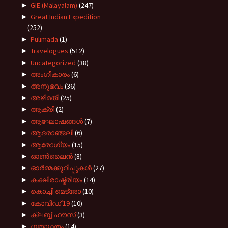
►
GIE (Malayalam)
(247)
►
Great Indian Expedition
(252)
►
Pulimada
(1)
►
Travelogues
(512)
►
Uncategorized
(38)
►
അംഗീകാരം
(6)
►
അനുഭവം
(36)
►
അഴിമതി
(25)
►
ആക്രി
(2)
►
ആഘോഷങ്ങൾ
(7)
►
ആദരാഞ്ജലി
(6)
►
ആരോഗ്യം
(15)
►
ഓൺലൈൻ
(8)
►
ഓർമ്മക്കുറിപ്പുകൾ
(27)
►
കക്ഷിരാഷ്ട്രീയം
(14)
►
കൊച്ചി മെട്രോ
(10)
►
കോവിഡ് 19
(10)
►
ക്ലബ്ബ് ഹൗസ്
(3)
►
ഗതാഗതം
(14)