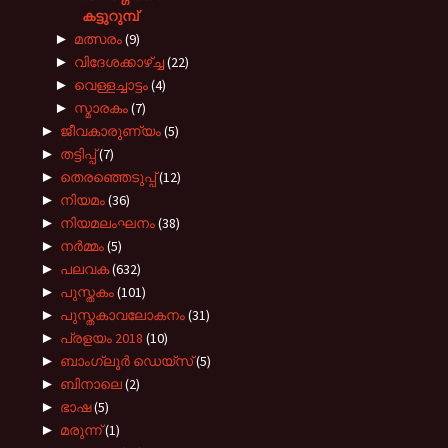
കട്ടുറുമ്പ്
►
മത്സരം
(9)
►
വിദേശക്കാഴ്ച്ച
(22)
►
വെള്ളച്ചാട്ടം
(4)
►
സ്മാരകം
(7)
►
ജീവകാരുണ്യം
(5)
►
തട്ടിപ്പ്
(7)
►
തെരഞ്ഞെടുപ്പ്
(12)
►
നിയമം
(36)
►
നിയമലംഘനം
(38)
►
നർമ്മം
(5)
►
പലവക
(632)
►
പുസ്തകം
(101)
►
പുസ്തകാവലോകനം
(31)
►
പ്രളയം 2018
(10)
►
ബാംഗ്ലൂർ ഡെയ്സ്
(5)
►
ബിനാലെ
(2)
►
ഭാഷ
(5)
►
മരുന്ന്
(1)