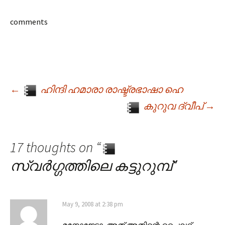
comments
←
ഹിന്ദി ഹമാരാ രാഷ്ട്രഭാഷാ ഹെ
Post navigation
കുറുവ ദ്വീപ്
→
17 thoughts on “
സ്വര്‍ഗ്ഗത്തിലെ കട്ടുറുമ്പ്
”
May 9, 2008 at 2:38 pm
മനോജേട്ടാ, അത് അതിന്റെ പൈലറ്റ്