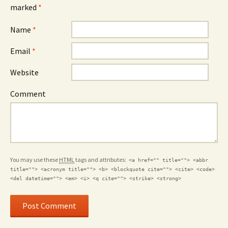
marked
*
Name
*
Email
*
Website
Comment
You may use these
HTML
tags and attributes:
<a href="" title=""> <abbr
title=""> <acronym title=""> <b> <blockquote cite=""> <cite> <code>
<del datetime=""> <em> <i> <q cite=""> <strike> <strong>