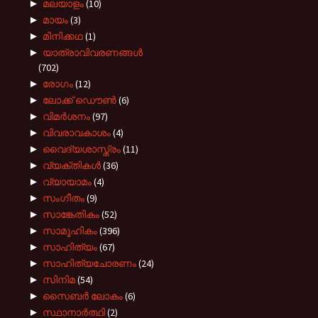
►
മലയാളം
(10)
►
മായം
(3)
►
മിനിക്കഥ
(1)
►
യാത്രാവിവരണങ്ങൾ
(702)
►
രോഗം
(12)
►
ലോക്ക് ഡൌൺ
(6)
►
വിമർശനം
(97)
►
വിവരാവകാശം
(4)
►
വൈദ്യശാസ്ത്രം
(11)
►
വ്യക്തികൾ
(36)
►
വ്യായാമം
(4)
►
സംഗീതം
(9)
►
സാങ്കേതികം
(52)
►
സാമൂഹികം
(396)
►
സാഹിത്യം
(67)
►
സാഹിത്യചോരണം
(24)
►
സിനിമ
(54)
►
സൈബർ ലോകം
(6)
►
സ്ഥാനാർത്ഥി
(2)