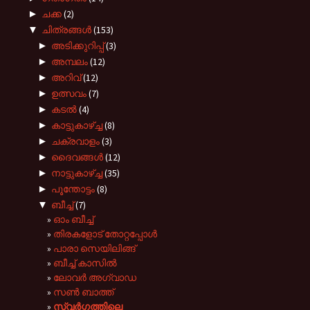
►
ചക്ക
(2)
▼
ചിത്രങ്ങൾ
(153)
►
അടിക്കുറിപ്പ്
(3)
►
അമ്പലം
(12)
►
അറിവ്
(12)
►
ഉത്സവം
(7)
►
കടല്‍
(4)
►
കാട്ടുകാഴ്ച്ച
(8)
►
ചക്രവാളം
(3)
►
ദൈവങ്ങള്‍
(12)
►
നാട്ടുകാഴ്‌ച്ച
(35)
►
പൂന്തോട്ടം
(8)
▼
ബീച്ച്
(7)
ഓം ബീച്ച്
തിരകളോട് തോറ്റപ്പോള്‍
പാരാ സെയിലിങ്ങ്
ബീച്ച് കാസില്‍
ലോവർ അഗ്വാഡ
സണ്‍ ബാത്ത്
സ്വര്‍ഗ്ഗത്തിലെ