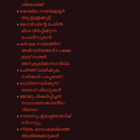
ശ്രദ്ധയ്ക്ക്‌
കൊല്ലം സബ്കളക്ടർ
ഒരു ഇള്ളക്കുട്ടി
കോവിഡിന്റെ പേരിൽ
കീശ വീർപ്പിക്കുന്ന
പൊലീസുകാർ
കർഷക സമരത്തിന്
അഭിവാദ്യങ്ങൾ !! പക്ഷേ
ബന്ദ് നടത്തി
അനുകൂലിക്കാനാവില്ല.
ചേർത്ത് വായിക്കുക,
സർക്കാർ പാപ്പരാണ്
ചോർന്നൊലിക്കുന്ന
ലൈഫ് ഫ്ലാറ്റുകൾ
ജോജു പ്രകടിപ്പിച്ചത്
സാധാരണക്കാരൻ്റെ
വികാരം!
നാരദനും ഇലക്ട്രോണിക്
സിഗററ്റും
നിയമം ബാധകമല്ലാത്ത
ആശ്രമക്കോട്ടകൾ