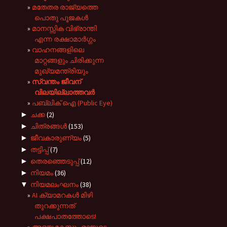
മതേതര രാജ്യത്തെ
പൊതു പൂജകൾ
മാനസ്സിക വിഭ്രാന്തി
എന്ന രക്ഷാമാർഗ്ഗം
വാഹനങ്ങളിലെ
മാറ്റങ്ങളും ചിരിക്കുന്ന
മുഖ്യമന്ത്രിയും
സ്വന്തം ജീവന്
വിലയില്ലാത്തവർ
പബ്ലിക് ഐ (Public Eye)
►
ചക്ക
(2)
►
ചിത്രങ്ങൾ
(153)
►
ജീവകാരുണ്യം
(5)
►
തട്ടിപ്പ്
(7)
►
തെരഞ്ഞെടുപ്പ്
(12)
►
നിയമം
(36)
▼
നിയമലംഘനം
(38)
AI ക്യാമറകൾ മിഴി
തുറക്കുന്നത്
പക്ഷപാതത്തോടെ!