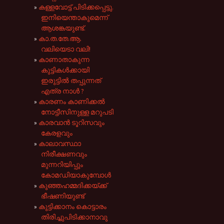
കള്ളവോട്ട് പിടിക്കപ്പെട്ടു.
ഇനിയെന്താകുമെന്ന്
ആശങ്കയുണ്ട്.
കാ.ത.തേ.ആ.
വലിയെടാ വലി!
കാണാതാകുന്ന
കുട്ടികൾക്കായി
ഇരുട്ടിൽ തപ്പുന്നത്
എത്ര നാൾ ?
കാരണം കാണിക്കൽ
നോട്ടീസിനുള്ള മറുപടി
കാരവാൻ ടൂറിസവും
കേരളവും
കാലാവസ്ഥാ
നിരീക്ഷണവും
മുന്നറിയിപ്പും
കോമഡിയാകുമ്പോൾ
കുഞ്ഞഹമ്മദിക്കയ്ക്ക്
ഭീഷണിയുണ്ട്
കുട്ടിക്കാനം കൊട്ടാരം
തിരിച്ചുപിടിക്കാനാവു