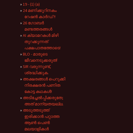
19 - (1) (a)
24 മണിക്കൂറിനകം
റേഷൻ കാർഡ് !!
26 ഗോബർ
മണ്ടത്തരങ്ങൾ
AI ക്യാമറകൾ മിഴി
തുറക്കുന്നത്
പക്ഷപാതത്തോടെ!
BLO - മാരുടെ
ജീവനെടുക്കരുത്!
SIR വരുന്നുണ്ട്,
ശ്രദ്ധിക്കുക.
അക്ഷരങ്ങൾ പെറുക്കി
നിരക്ഷരൻ പണിത
കോട്ട കഥകൾ!
അടിച്ചേൽപ്പിക്കരുതേ;
അത് മാന്യതയല്ല.
അടുത്തടുത്ത്
ഇരിക്കാൻ പറ്റാത്ത
ആൺ പെൺ
മലയാളികൾ