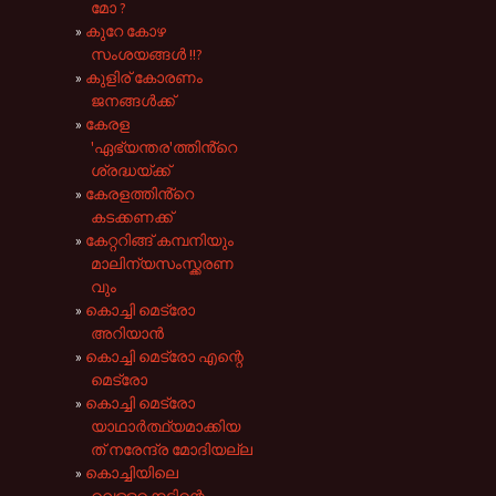
മോ ?
കുറേ കോഴ
സംശയങ്ങൾ !!?
കുളിര് കോരണം
ജനങ്ങൾക്ക്
കേരള
'ഏഭ്യന്തര'ത്തിൻ്റെ
ശ്രദ്ധയ്ക്ക്‌
കേരളത്തിൻ്റെ
കടക്കണക്ക്
കേറ്ററിങ്ങ് കമ്പനിയും
മാലിന്യസംസ്ക്കരണ
വും
കൊച്ചി മെട്രോ
അറിയാൻ
കൊച്ചി മെട്രോ എന്റെ
മെട്രോ
കൊച്ചി മെട്രോ
യാഥാർത്ഥ്യമാക്കിയ
ത് നരേന്ദ്ര മോദിയല്ല
കൊച്ചിയിലെ