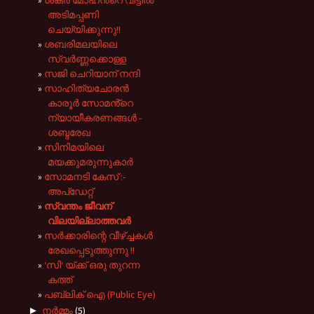
ശങ്കർ മോഹൻ്റെ വീട്ടിൽ
അടിമപ്പണി
ചെയ്യിക്കുന്നു!!
ശബരിമലയിലെ
സ്വർണ്ണക്കൊള്ള
സജി ചെറിയാന് നന്ദി
സാഹിത്യചോരൻ
കാരൂർ സോമൻ്റെ
ന്യായീകരണങ്ങൾ -
ശബ്ദരേഖ
സിനിമയിലെ
മയക്കുമരുന്നുകാർ
സോമനടി കേസ് :-
അപ്ഡേറ്റ്
സ്വന്തം ജീവന്
വിലയില്ലാത്തവർ
സർക്കാരിന്റെ വീഴ്ച്ചകൾ
രേഖപ്പെടുത്തുന്നു !!
‘സി‘ യ്ക്ക് ഒരു തുറന്ന
കത്ത്
പബ്ലിക് ഐ (Public Eye)
►
നർമ്മം
(5)