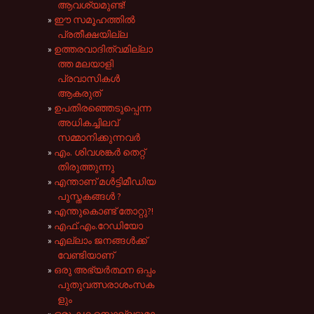
ആവശ്യമുണ്ട്!
ഈ സമൂഹത്തിൽ
പ്രതീക്ഷയില്ല
ഉത്തരവാദിത്വമില്ലാ
ത്ത മലയാളി
പ്രവാസികൾ
ആകരുത്
ഉപതിരഞ്ഞെടുപ്പെന്ന
അധികച്ചിലവ്
സമ്മാനിക്കുന്നവർ
എം. ശിവശങ്കർ തെറ്റ്
തിരുത്തുന്നു
എന്താണ് മൾട്ടിമീഡിയ
പുസ്തകങ്ങൾ ?
എന്തുകൊണ്ട് തോറ്റു?!
എഫ്.എം.റേഡിയോ
എല്ലാം ജനങ്ങൾക്ക്
വേണ്ടിയാണ്
ഒരു അഭ്യർത്ഥന ഒപ്പം
പുതുവത്സരാശംസക
ളും