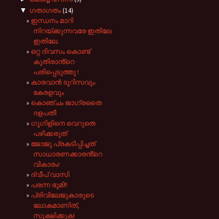
▼
ഗതാഗതം
(14)
ഇന്ധനം മാറി
നിറയ്ക്കുന്നവരേ ഇതിലേ
ഇതിലേ.
ഒറ്റ ദിവസം കൊണ്ട്
കുതിരാൻ്റെ
പരിപ്പെടുത്തു !
കാരവാൻ ടൂറിസവും
കേരളവും
കൊഞ്ചം ജാഗ്രതൈ
ദളപതീ
ഗൂഗിളിനെ വെറുതെ
പഴിക്കരുത്
ജോജു പ്രകടിപ്പിച്ചത്
സാധാരണക്കാരൻ്റെ
വികാരം!
ദ്വീപ് വാസി
പരന്ന ഭൂമി!!
പ്രിവിലേജുകാരുടെ
ലോകമാണിത്,
സൂക്ഷിക്കുക!