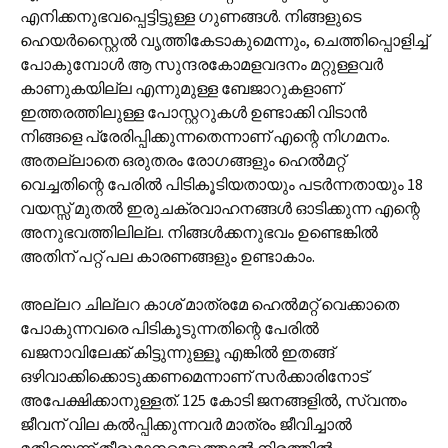
എനിക്കനുഭവപ്പെട്ടിട്ടുള്ള ഗുണങ്ങൾ. നിങ്ങളുടെ
ഹെയർസ്റ്റൈൽ വൃത്തികേടാകുമെന്നും, ചെത്തിപ്പൊളിച്ച്
പോകുമ്പോൾ ആ സുന്ദരകോമളവദനം മറ്റുള്ളവർ
കാണുകയില്ല എന്നുമുള്ള ബേജാറുകളാണ്
ഇത്തരത്തിലുള്ള പോസ്റ്ററുകൾ ഉണ്ടാക്കി വിടാൻ
നിങ്ങളെ പ്രേരിപ്പിക്കുന്നതെന്നാണ് എന്റെ നിഗമനം.
അതല്ലാതെ ഒരുതരം രോഗങ്ങളും ഹെൽമറ്റ്
വെച്ചതിന്റെ പേരിൽ പിടികൂടിയതായും പടർന്നതായും 18
വയസ്സ് മുതൽ ഇരുചക്രവാഹനങ്ങൾ ഓടിക്കുന്ന എന്റെ
അനുഭവത്തിലില്ല. നിങ്ങൾക്കനുഭവം ഉണ്ടെങ്കിൽ
അതിന് പറ്റ് പല കാരണങ്ങളും ഉണ്ടാകാം.
അല്ലറ ചില്ലറ കാശ് മാത്രമേ ഹെൽമറ്റ് വെക്കാതെ
പോകുന്നവരെ പിടികൂടുന്നതിന്റെ പേരിൽ
ഖജനാവിലേക്ക് കിട്ടുന്നുള്ളൂ എങ്കിൽ ഇതങ്ങ്
ഒഴിവാക്കിക്കൊടുക്കണമെന്നാണ് സർക്കാരിനോട്
അപേക്ഷിക്കാനുള്ളത്. 125 കോടി ജനങ്ങളിൽ, സ്വന്തം
ജീവന് വില കൽപ്പിക്കുന്നവർ മാത്രം ജീവിച്ചാൽ
മതിയെന്ന് തീരുമാനമെടുത്താൽ നിരത്തിൽ