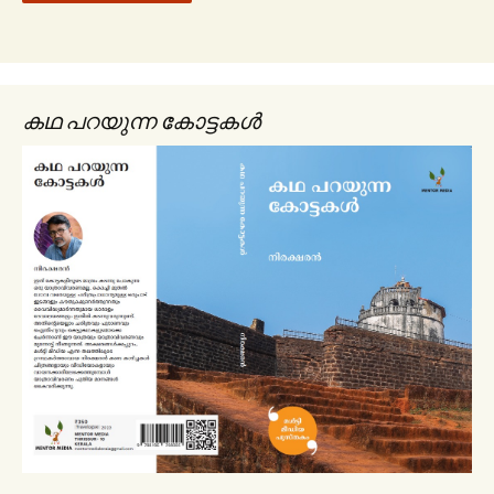
കഥ പറയുന്ന കോട്ടകൾ