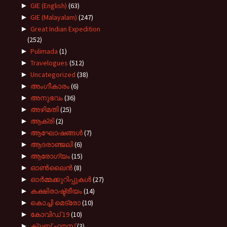
►
GIE (English)
(63)
►
GIE (Malayalam)
(247)
►
Great Indian Expedition
(252)
►
Pulimada
(1)
►
Travelogues
(512)
►
Uncategorized
(38)
►
അംഗീകാരം
(6)
►
അനുഭവം
(36)
►
അഴിമതി
(25)
►
ആക്രി
(2)
►
ആഘോഷങ്ങൾ
(7)
►
ആദരാഞ്ജലി
(6)
►
ആരോഗ്യം
(15)
►
ഓൺലൈൻ
(8)
►
ഓർമ്മക്കുറിപ്പുകൾ
(27)
►
കക്ഷിരാഷ്ട്രീയം
(14)
►
കൊച്ചി മെട്രോ
(10)
►
കോവിഡ് 19
(10)
►
ക്ലബ്ബ് ഹൗസ്
(3)