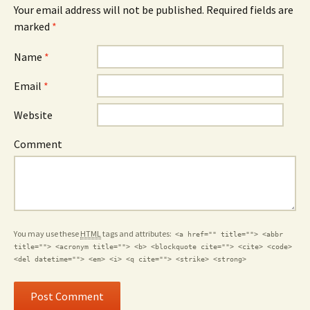
Your email address will not be published. Required fields are
marked
*
Name
*
Email
*
Website
Comment
You may use these
HTML
tags and attributes:
<a href="" title=""> <abbr
title=""> <acronym title=""> <b> <blockquote cite=""> <cite> <code>
<del datetime=""> <em> <i> <q cite=""> <strike> <strong>