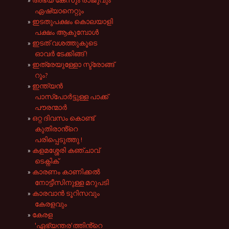
അഭയ കേസും രാജുവും
ഏഷ്യാനെറ്റും
ഇടതുപക്ഷം കൊലയാളി
പക്ഷം ആകുമ്പോൾ
ഇടത് വശത്തുകൂടെ
ഓവർ ടേക്കിങ്ങ് !
ഇത്രേയുള്ളോ സ്ട്രോങ്ങ്‌
റൂം?
ഇന്ത്യൻ
പാസ്പോർട്ടുള്ള പാക്ക്
പൗരന്മാർ
ഒറ്റ ദിവസം കൊണ്ട്
കുതിരാൻ്റെ
പരിപ്പെടുത്തു !
കളമശ്ശേരി കഞ്ചാവ്
ടെക്നിക്
കാരണം കാണിക്കൽ
നോട്ടീസിനുള്ള മറുപടി
കാരവാൻ ടൂറിസവും
കേരളവും
കേരള
'ഏഭ്യന്തര'ത്തിൻ്റെ