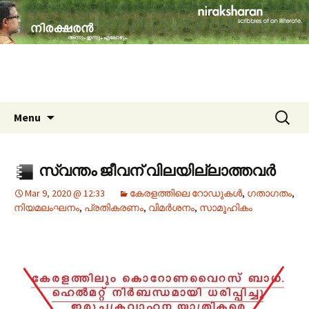
travelogues, book reviews, social issues,
cinema, memories & lot more…
niraksharan (നിരക്ഷരൻ)
Skip to content
Search
Menu
for:
സ്വന്തം ജീവന് വിലയില്ലാത്തവർ
Mar 9, 2020 @ 12:33
കേരളത്തിലെ റോഡുകൾ
,
ഗതാഗതം
,
നിയമലംഘനം
,
പ്രതികരണം
,
വിമർശനം
,
സാമൂഹികം