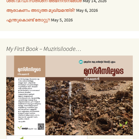
ശ്രീ.വി.ഡി.സതീശന് അഭിനന്ദനങ്ങൾ!
May 14, 2026
ആരാകണം അടുത്ത മുഖ്യമന്ത്രി?
May 6, 2026
എന്തുകൊണ്ട് തോറ്റു?!
May 5, 2026
My First Book – Muzirisiloode…