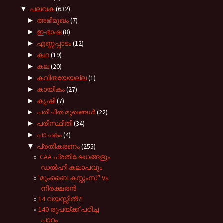
▼
പലവക
(632)
►
അഭിമുഖം
(7)
►
ഇ-ഭാഷ
(8)
►
എണ്ണപ്പാടം
(12)
►
കഥ
(19)
►
കല
(20)
►
കവിതയേയല്ല
(1)
►
കായികം
(27)
►
കൃഷി
(7)
►
പരിചിത മുഖങ്ങള്‍
(22)
►
പരിസ്ഥിതി
(34)
►
പാചകം
(4)
▼
പ്രതികരണം
(255)
CAA പ്രതിഷേധങ്ങളും
ഡൽഹി കലാപവും
'മുംബൈ കസ്റ്റംസ് ' Vs
നിരക്ഷരൻ
14 വയസ്സിൽ?!
140 രൂപയ്ക്ക് പഠിച്ച
പാഠം