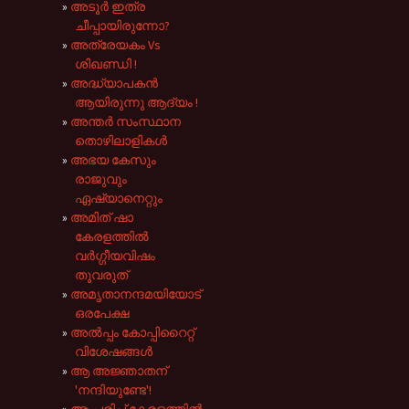
അടൂർ ഇത്ര
ചീപ്പായിരുന്നോ?
അത്രേയകം Vs
ശിഖണ്ഡി !
അദ്ധ്യാപകൻ
ആയിരുന്നു ആദ്യം !
അന്തർ സംസ്ഥാന
തൊഴിലാളികൾ
അഭയ കേസും
രാജുവും
ഏഷ്യാനെറ്റും
അമിത് ഷാ
കേരളത്തിൽ
വർഗ്ഗീയവിഷം
തൂവരുത്
അമൃതാനന്ദമയിയോട്
ഒരപേക്ഷ
അൽ‌പ്പം കോപ്പിറൈറ്റ്
വിശേഷങ്ങൾ
ആ അജ്ഞാതന്
'നന്ദിയുണ്ടേ'!