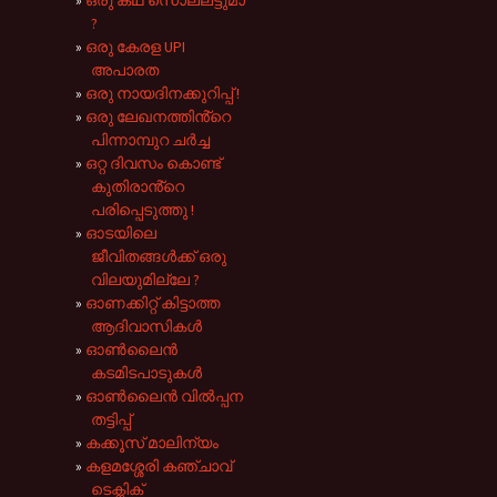
ഒരു കഥ സൊല്ലട്ടുമാ
?
ഒരു കേരള UPI
അപാരത
ഒരു നായദിനക്കുറിപ്പ് !
ഒരു ലേഖനത്തിൻ്റെ
പിന്നാമ്പുറ ചർച്ച
ഒറ്റ ദിവസം കൊണ്ട്
കുതിരാൻ്റെ
പരിപ്പെടുത്തു !
ഓടയിലെ
ജീവിതങ്ങൾക്ക് ഒരു
വിലയുമില്ലേ ?
ഓണക്കിറ്റ് കിട്ടാത്ത
ആദിവാസികൾ
ഓൺലൈൻ
കടമിടപാടുകൾ
ഓൺലൈൻ വിൽപ്പന
തട്ടിപ്പ്
കക്കൂസ് മാലിന്യം
കളമശ്ശേരി കഞ്ചാവ്
ടെക്നിക്