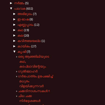
►
നർമ്മം
(5)
▼
പലവക
(632)
►
അഭിമുഖം
(7)
►
ഇ-ഭാഷ
(8)
►
എണ്ണപ്പാടം
(12)
►
കഥ
(19)
►
കല
(20)
►
കവിതയേയല്ല
(1)
►
കായികം
(27)
▼
കൃഷി
(7)
ഒരു ആഞ്ഞിലിയുടെ
കഥ,
കടപ്ലാവിന്റേയും.
ഗുൽമോഹർ
ഗർഭപാത്രം ഉപേക്ഷിച്ച്
മധുരം
വിളയിക്കുന്നവർ
ചക്കദിനാശംസകൾ !!
ചില ചക്ക
നിർദ്ദേശങ്ങൾ