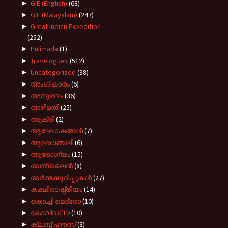
►
GIE (English)
(63)
►
GIE (Malayalam)
(247)
►
Great Indian Expedition
(252)
►
Pulimada
(1)
►
Travelogues
(512)
►
Uncategorized
(38)
►
അംഗീകാരം
(6)
►
അനുഭവം
(36)
►
അഴിമതി
(25)
►
ആക്രി
(2)
►
ആഘോഷങ്ങൾ
(7)
►
ആദരാഞ്ജലി
(6)
►
ആരോഗ്യം
(15)
►
ഓൺലൈൻ
(8)
►
ഓർമ്മക്കുറിപ്പുകൾ
(27)
►
കക്ഷിരാഷ്ട്രീയം
(14)
►
കൊച്ചി മെട്രോ
(10)
►
കോവിഡ് 19
(10)
►
ക്ലബ്ബ് ഹൗസ്
(3)