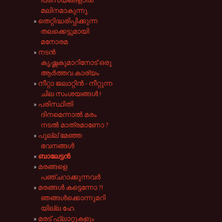
മലിനമാകുന്നു.
തെറ്റിദ്ധരിപ്പിക്കുന്ന
തലക്കെട്ടുമായി
മനോരമ
നടൻ
കൃഷ്ണകുമാറിനോട് ഒരു
ആർത്തവ കാര്യം
നീറ്റാ ജലാറ്റിൻ - നീറ്റുന്ന
ചില സംശയങ്ങൾ !
പരിസ്ഥിതി
ദിനമെന്നാൽ മരം
നടൽ മാത്രമാണോ ?
പുല്ല് മേഞ്ഞ
ഭവനങ്ങൾ
ബാലേട്ടൻ
മരങ്ങളെ
പഞ്ചറാക്കുന്നവർ
മരങ്ങൾ കട്ടെന്നോ ?!
ഞങ്ങൾക്കൊന്നുമറി
യില്ല ഹേ.
മരട് ഫ്ലാറ്റുകളും