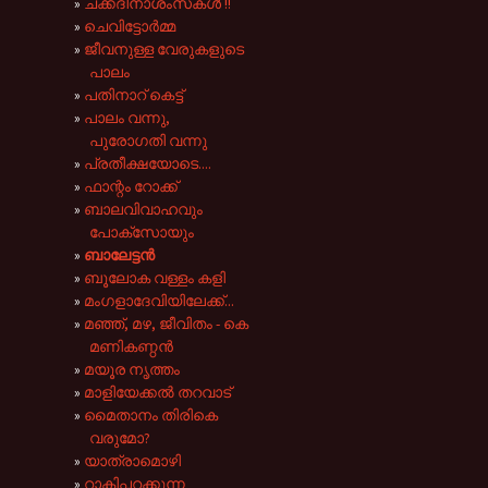
ചക്കദിനാശംസകൾ !!
ചെവിട്ടോർമ്മ
ജീവനുള്ള വേരുകളുടെ
പാലം
പതിനാറ് കെട്ട്
പാലം വന്നു,
പുരോഗതി വന്നു
പ്രതീക്ഷയോടെ....
ഫാന്റം റോക്ക്
ബാലവിവാഹവും
പോക്സോയും
ബാലേട്ടൻ
ബൂലോക വള്ളം കളി
മംഗളാദേവിയിലേക്ക്...
മഞ്ഞ്, മഴ, ജീവിതം - കെ
മണികണ്ഠൻ
മയൂര നൃത്തം
മാളിയേക്കല്‍ തറവാട്
മൈതാനം തിരികെ
വരുമോ?
യാത്രാമൊഴി
റാകിപ്പറക്കുന്ന