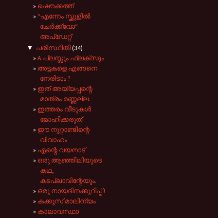
ഷൌക്കത്ത്‌
“എന്നേം സ്ക്കൂളിൽ
ചേർക്ക്വോ“ -
അപ്ഡേറ്റ്
▼
പരിസ്ഥിതി
(34)
A പ്ലസ്സും ഫ്ലക്സും
അട്ടകളെ എങ്ങനെ
നേരിടാം ?
ഇത് അയ്യപ്പന്റെ
മാത്രം മണ്ണല്ല.
ഇത്തരം വീടുകൾ
മോഹിക്കരുത്
ഈ നൂറ്റാണ്ടിന്റെ
വിവാഹം
എന്റെ വയനാട്
ഒരു ആഞ്ഞിലിയുടെ
കഥ,
കടപ്ലാവിന്റേയും.
ഒരു നായദിനക്കുറിപ്പ് !
കക്കൂസ് മാലിന്യം
കാലാവസ്ഥാ