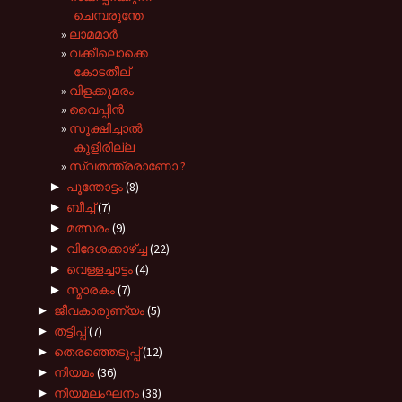
ചെമ്പരുന്തേ
ലാമമാര്‍
വക്കീലൊക്കെ
കോടതീല്
വിളക്കുമരം
വൈപ്പിന്‍
സൂക്ഷിച്ചാല്‍
കുളിരില്ല
സ്വതന്ത്രരാണോ ?
►
പൂന്തോട്ടം
(8)
►
ബീച്ച്
(7)
►
മത്സരം
(9)
►
വിദേശക്കാഴ്ച്ച
(22)
►
വെള്ളച്ചാട്ടം
(4)
►
സ്മാരകം
(7)
►
ജീവകാരുണ്യം
(5)
►
തട്ടിപ്പ്
(7)
►
തെരഞ്ഞെടുപ്പ്
(12)
►
നിയമം
(36)
►
നിയമലംഘനം
(38)