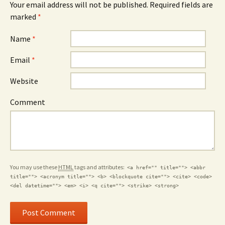
Your email address will not be published. Required fields are
marked
*
Name
*
Email
*
Website
Comment
You may use these
HTML
tags and attributes:
<a href="" title=""> <abbr
title=""> <acronym title=""> <b> <blockquote cite=""> <cite> <code>
<del datetime=""> <em> <i> <q cite=""> <strike> <strong>