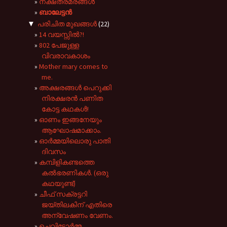
നക്ഷത്രമരങ്ങൾ
ബാലേട്ടൻ
▼
പരിചിത മുഖങ്ങള്‍
(22)
14 വയസ്സിൽ?!
802 പേജുള്ള
വിവരാവകാശം
Mother mary comes to
me.
അക്ഷരങ്ങൾ പെറുക്കി
നിരക്ഷരൻ പണിത
കോട്ട കഥകൾ!
ഓണം ഇങ്ങനേയും
ആഘോഷമാക്കാം.
ഓർമ്മയിലൊരു പാതി
ദിവസം
കമ്പിളികണ്ടത്തെ
കൽഭരണികൾ. (ഒരു
കഥയുണ്ട്)
ചീഫ് സക്രട്ടറി
ജയ്തിലകിന് എതിരെ
അന്വേഷണം വേണം.
ചെവിട്ടോർമ്മ