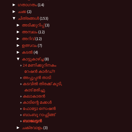
►
ഗതാഗതം
(14)
►
ചക്ക
(2)
▼
ചിത്രങ്ങൾ
(153)
►
അടിക്കുറിപ്പ്
(3)
►
അമ്പലം
(12)
►
അറിവ്
(12)
►
ഉത്സവം
(7)
►
കടല്‍
(4)
▼
കാട്ടുകാഴ്ച്ച
(8)
24 മണിക്കൂറിനകം
റേഷൻ കാർഡ് !!
അപ്പൂപ്പന്‍ താടി
കടവിൽ തിരക്ക് കൂടി,
കാട് മരിച്ചു.
കലാകാരൻ
കാടിന്റെ മക്കള്‍
ഫോട്ടോ സെഷന്‍
ബാംബൂ റാഫ്റ്റിങ്ങ്
ബാലേട്ടൻ
►
ചക്രവാളം
(3)