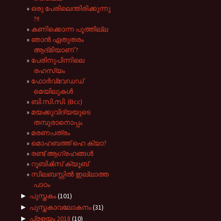
ഒരു പേരിലെന്തിരിക്കുന്നു
?!!
കണിക്കൊന്ന പൂത്തില്ല
ഞാൻ ഏതുതരം
ആദ്‌മിയാണ് ?
പേരിനുപിന്നിലെ
രഹസ്യം
ഫോര്‍വ്വേഡഡ്
മെയിലുകള്‍
ബി.സി.സി. (Bcc)
മയക്കുവിദ്യയുടെ
തമ്പുരാനൊപ്പം
മരണപത്രം
മൊഹബത്ത് ഹെ ക്യാ?
രണ്ട് ആഗ്രഹങ്ങള്‍
റൂബിക്‍സ് ക്യൂബ്
സിലബസ്സിൽ ഇല്ലാത്ത
പാഠം
►
പുസ്തകം
(101)
►
പുസ്തകാവലോകനം
(31)
►
പ്രളയം 2018
(10)