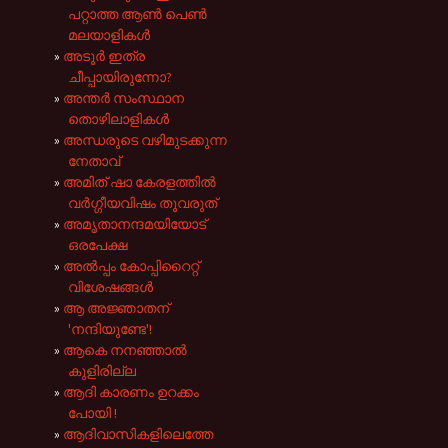
പറ്റാത്ത ആൺ പെൺ
മലയാളികൾ
അടൂർ ഇത്ര
ചീപ്പായിരുന്നോ?
അന്തർ സംസ്ഥാന
തൊഴിലാളികൾ
അന്ധരുടെ വഴിമുടക്കുന്ന
നേതാവ്
അമിത് ഷാ കേരളത്തിൽ
വർഗ്ഗീയവിഷം തൂവരുത്
അമൃതാനന്ദമയിയോട്
ഒരപേക്ഷ
അൽ‌പ്പം കോപ്പിറൈറ്റ്
വിശേഷങ്ങൾ
ആ അജ്ഞാതന്
'നന്ദിയുണ്ടേ'!
ആകെ നനഞ്ഞാൽ
കുളിരില്ല
ആദി കാരണം ഉറക്കം
പോയി !
ആദിവാസികളിലെത്തേ