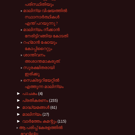
പരിസ്ഥിതിയും
മാലിന്യ വിഷയത്തിൽ
സ്ഥാനാർത്ഥികൾ
എന്ത് പറയുന്നു ?
മാലിന്യം നീക്കാൻ
നേരിട്ടിറങ്ങിയ കോടതി
റഹ്‌മാൻ ഷോയും
കോപ്പിറൈറ്റും
ശാന്തിവനം
അശാന്തമാകരുത്.
സുരക്ഷിതരായി
ഇരിക്കൂ
സെക്രട്ടറിയേറ്റിൽ
എത്തുന്ന മാലിന്യം
►
പാചകം
(4)
►
പ്രതികരണം
(255)
►
മാദ്ധ്യമങ്ങൾ
(61)
►
മാലിന്യം
(27)
►
വാർത്തേം കമന്റും
(115)
ആ പരിപ്പ് കേരളത്തിൽ
വേവില്ല