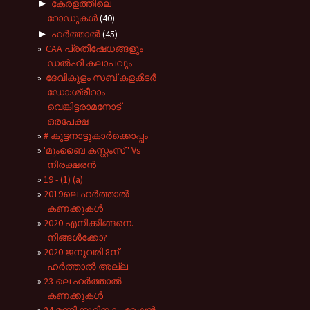
►
കേരളത്തിലെ
റോഡുകൾ
(40)
►
ഹർത്താൽ
(45)
CAA പ്രതിഷേധങ്ങളും
ഡൽഹി കലാപവും
ദേവികുളം സബ് കളൿടർ
ഡോ:ശ്രീറാം
വെങ്കിട്ടരാമനോട്
ഒരപേക്ഷ
# കുട്ടനാട്ടുകാർക്കൊപ്പം
'മുംബൈ കസ്റ്റംസ് ' Vs
നിരക്ഷരൻ
19 - (1) (a)
2019ലെ ഹർത്താൽ
കണക്കുകൾ
2020 എനിക്കിങ്ങനെ.
നിങ്ങൾക്കോ?
2020 ജനുവരി 8ന്
ഹർത്താൽ അല്ല.
23 ലെ ഹർത്താൽ
കണക്കുകൾ
24 മണിക്കൂറിനകം റേഷൻ