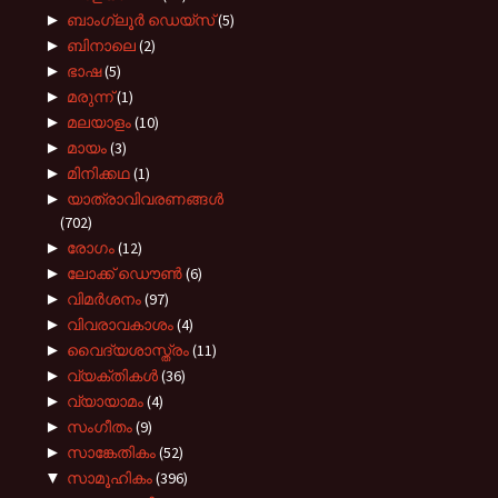
►
ബാംഗ്ലൂർ ഡെയ്സ്
(5)
►
ബിനാലെ
(2)
►
ഭാഷ
(5)
►
മരുന്ന്
(1)
►
മലയാളം
(10)
►
മായം
(3)
►
മിനിക്കഥ
(1)
►
യാത്രാവിവരണങ്ങൾ
(702)
►
രോഗം
(12)
►
ലോക്ക് ഡൌൺ
(6)
►
വിമർശനം
(97)
►
വിവരാവകാശം
(4)
►
വൈദ്യശാസ്ത്രം
(11)
►
വ്യക്തികൾ
(36)
►
വ്യായാമം
(4)
►
സംഗീതം
(9)
►
സാങ്കേതികം
(52)
▼
സാമൂഹികം
(396)