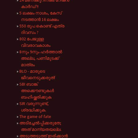
കാർഡ് !!
5 ലക്ഷം നാശം, കേസ്
നടത്താൻ 16 ലക്ഷം
550 രൂപ കൊണ്ട് എത്ര
ദിവസം ?
802 പേജുള്ള
വിവരാവകാശം
8നും 9നും ഹർത്താൽ
അല്ല, പണിമുടക്ക്
മാത്രം
BLO - മാരുടെ
ജീവനെടുക്കരുത്!
SBI ബാങ്ക്
അക്കൌണ്ടുകൾ
ബഹിഷ്ക്കരിക്കുക
SIR വരുന്നുണ്ട്,
ശ്രദ്ധിക്കുക.
The game of fate
അടിച്ചേൽപ്പിക്കരുതേ;
അത് മാന്യതയല്ല.
അടുത്തടുത്ത് ഇരിക്കാൻ