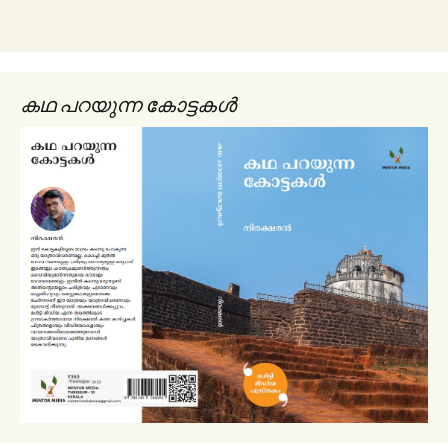
കഥ പറയുന്ന കോട്ടകൾ