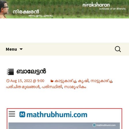
travelogues, book reviews, social issues,
cinema, memories & lot more…
niraksharan (നിരക്ഷരൻ)
Skip to content
Search
Menu
for:
ബാലേട്ടൻ
Aug 15, 2022 @ 9:00
കാട്ടുകാഴ്ച്ച
,
കൃഷി
,
നാട്ടുകാഴ്‌ച്ച
,
പരിചിത മുഖങ്ങള്‍
,
പരിസ്ഥിതി
,
സാമൂഹികം