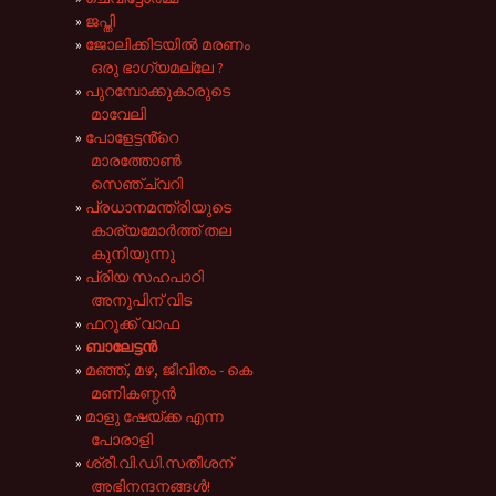
ജപ്തി
ജോലിക്കിടയിൽ മരണം
ഒരു ഭാഗ്യമല്ലേ ?
പുറമ്പോക്കുകാരുടെ
മാവേലി
പോളേട്ടൻ്റെ
മാരത്തോൺ
സെഞ്ച്വറി
പ്രധാനമന്ത്രിയുടെ
കാര്യമോർത്ത് തല
കുനിയുന്നു
പ്രിയ സഹപാഠി
അനൂപിന് വിട
ഫറൂക്ക് വാഫ
ബാലേട്ടൻ
മഞ്ഞ്, മഴ, ജീവിതം - കെ
മണികണ്ഠൻ
മാളു ഷേയ്ക്ക എന്ന
പോരാളി
ശ്രീ.വി.ഡി.സതീശന്
അഭിനന്ദനങ്ങൾ!