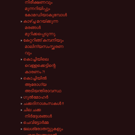
നിരീക്ഷണവും
മുന്നറിയിപ്പും
കോമഡിയാകുമ്പോൾ
കാഴ്ച്ച മറയ്ക്കുന്ന
മരങ്ങൾ
മുറിക്കപ്പെടുന്നു.
കേറ്ററിങ്ങ് കമ്പനിയും
മാലിന്യസംസ്ക്കരണ
വും
കൊച്ചിയിലെ
വെള്ളക്കെട്ടിന്റെ
കാരണം ?!
കൊച്ചിയിൽ
ആരോഗ്യ
അടിയന്തിരാവസ്ഥ
ഗുൽമോഹർ
ചക്കദിനാശംസകൾ !!
ചില ചക്ക
നിർദ്ദേശങ്ങൾ
ചെവിട്ടോർമ്മ
ജലശ്രോതസ്സുകളും
പരസ്യങ്ങളാൽ