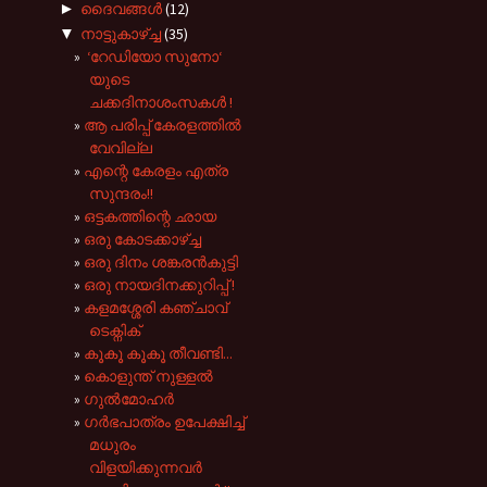
►
ദൈവങ്ങള്‍
(12)
▼
നാട്ടുകാഴ്‌ച്ച
(35)
‘റേഡിയോ സുനോ‘
യുടെ
ചക്കദിനാശംസകൾ !
ആ പരിപ്പ് കേരളത്തിൽ
വേവില്ല
എന്റെ കേരളം എത്ര
സുന്ദരം!!
ഒട്ടകത്തിന്റെ ഛായ
ഒരു കോടക്കാഴ്ച്ച
ഒരു ദിനം ശങ്കരൻകുട്ടി
ഒരു നായദിനക്കുറിപ്പ് !
കളമശ്ശേരി കഞ്ചാവ്
ടെക്നിക്
കൂകൂ കൂകൂ തീവണ്ടി...
കൊളുന്ത് നുള്ളല്‍
ഗുൽമോഹർ
ഗർഭപാത്രം ഉപേക്ഷിച്ച്
മധുരം
വിളയിക്കുന്നവർ