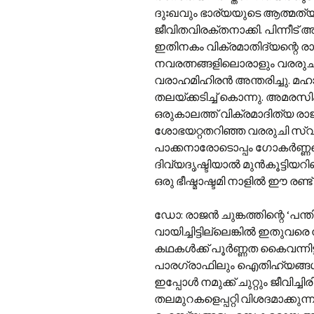
ദുഃഖവും ഭാര്യയുടെ ആത്മത്
ജീവിതവിരക്തനാക്കി. പിന്നീട് അ
ഇതിനകം വിക്രമാതിദ്യന്റെ രാ
നവരത്നങ്ങളിലൊരാളും വരരുച
വരാഹമിഹിരൻ അന്തരിച്ചു. മ
തലയ്ക്കടിച്ച് കൊന്നു. അമരസി
ഒരുകാലത്ത് വിക്രമാദിത്യ രാ
ശോഭയറ്റതറിഞ്ഞ വരരുചി സ്വച്ഛ
പാക്കനാരോടൊപ്പം ഗോകർണ്ണത്
ദിവ്യദൃഷ്ടിയാൽ മുൻ‌കൂട്ടിയറ
ഒരു ഭീഷ്മാഷ്ടമി നാളിൽ ഈ രണ്
ഡോ: രാജൻ ചുങ്കത്തിന്റെ ‘പന്
വായിച്ചിട്ടില്ലെങ്കിൽ ഇതുവരെ
കഥകൾക്ക് പൂർണ്ണത കൈവന്നിട്
പാരഗ്രാഫിലും ഐതിഹ്യങ്ങൾ
ഇപ്പോൾ നമുക്ക് ചുറ്റും ജീവിച്ച
തലമുറകളെപ്പറ്റി വിശദമാക്കുന