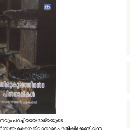
 ജനനവും പറച്ചിയായ ഭാര്യയുടെ
് ആ മകനെ ജീവനോടെ പ്രതിഷ്ഠിക്കേണ്ടി വന്ന