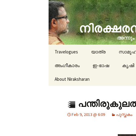
travelogues, book reviews, 
niraksha
Skip to content
Travelogues
യാത്ര
സാമൂഹ
അംഗീകാരം
ഇ-ഭാഷ
കൃഷി
About Niraksharan
പന്തിരുകുലത
Feb 9, 2013 @ 6:09
പുസ്തകം