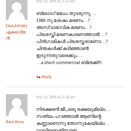
May 19, 2009 at 11:23 am
ബ്ലോഗ്‌ മേധം തുടരുന്നു….
1980 നു ശേഷം മരണം…?
EKALAVYAN |
അസ്വാഭാവിക മരണം…?
ഏകലവ്യ
പ്രശസ്തി മരണകാരണത്താല്‍ …?
ന്‍
പിന്‍ഗാമികള്‍ പ്രശസ്തരാണോ…?
ചിന്തകള്‍ക്ക് കടിഞ്ഞാണ്‍
ഇടുന്നതുവരെക്കും…
…a short commercial ബ്രേക്ക്‌!!!
Reply
May 19, 2009 at 11:28 am
നിരക്ഷരന്‍ ജീ..,ഒരു രക്ഷയുമില്ല…
സത്യം പറഞ്ഞാല്‍ ആണിന്റെ
Rare Rose
കണ്ണാണെന്നു തോന്നുകേയില്ല…
വാലിട്ടെഴുതിയ ഒരു