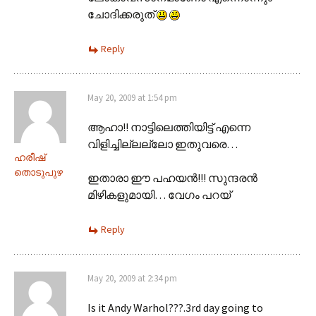
ചോദിക്കരുത്
Reply
May 20, 2009 at 1:54 pm
ആഹാ!! നാട്ടിലെത്തിയിട്ട് എന്നെ
വിളിച്ചില്ലല്ലോ ഇതുവരെ…
ഹരീഷ്
തൊടുപുഴ
ഇതാരാ ഈ പഹയന്‍!!! സുന്ദരന്‍
മിഴികളുമായി… വേഗം പറയ്
Reply
May 20, 2009 at 2:34 pm
Is it Andy Warhol???.3rd day going to