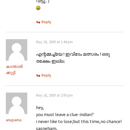
വിട്ടു.. )
Reply
May 18, 2009 at 1:44 pm
എന്റമ്മച്ച്യേ ! ഇവിടേം മത്സരം ! ഒരു
രക്ഷേം ഇല്ല.
കാന്താരി
ക്കുട്ടി
Reply
May 18, 2009 at 2:00 pm
hey,
you must leave a clue-indian?
anupama
i never like to lose;but this time,no chance!
sasneham,