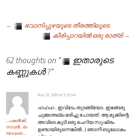
←
ഭവാനിപ്പുഴയുടെ തീരത്തിലൂടെ
Post navigation
കീരിപ്പാറയില്‍ ഒരു രാത്രി
→
62 thoughts on “
ഇതാരുടെ
കണ്ണുകള്‍ ?
”
May 18, 2009 at 1:29 pm
ഹഹഹ .. ഇവിടേം തുടങ്ങിയോ.. ഇങ്ങേരു
ചുമ്മാതല്ല മരിച്ചു പോയത്.. ആ മൂക്കിന്റെ
...പകല്‍കി
അവിടെ കൂടി ഒരു ചെറിയ സുഷിരം
നാവന്‍...da
ഉണ്ടായിരുന്നെങ്കില്‍.. ( ഞാനീ ബൂലോകം
YdreamEr...