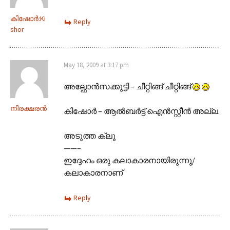
കിഷോർ‍:Ki
Reply
shor
May 18, 2009 at 3:17 pm
അല്ഫോന്‍സക്കുട്ടി – ചീറ്റിങ്ങ് ചീറ്റിങ്ങ്
നിരക്ഷരന്‍
കിഷോര്‍ – ആല്‍ബര്‍ട്ട് ഐന്‍‌സ്റ്റീ‍ന്‍ അല്ല.
അടുത്ത ക്ലൂ
——–
ഇദ്ദേഹം ഒരു കലാകാരനായിരുന്നു/
കലാകാരനാണ്
Reply