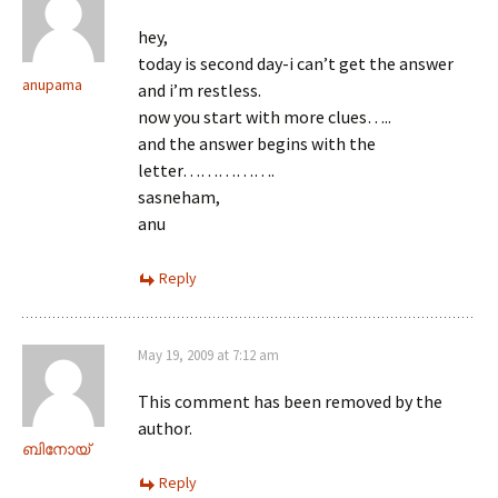
hey,
today is second day-i can’t get the answer
anupama
and i’m restless.
now you start with more clues…..
and the answer begins with the
letter…………….
sasneham,
anu
Reply
May 19, 2009 at 7:12 am
This comment has been removed by the
author.
ബിനോയ്
Reply