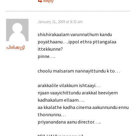
Reply
January 21, 2009 at 8:32 am
shishirakaalam varunnathum kandu
poyathaanu….ippol ethra pttangalaa
പിരിക്കുട്ടി
ittekkunne?
pinne….
choolu malsaram nannayittundu k to…
arakkalile vilakkum ishtaayi…
njaan vaayichittundu arakkal beeviyem
kadhakalum ellaam….
aa kkalathe kadha cinema aakunnundu ennu
thonnunnu…
priyanandana aanu director…..