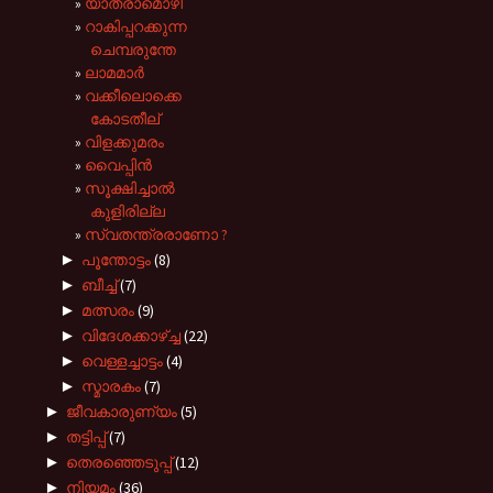
യാത്രാമൊഴി
റാകിപ്പറക്കുന്ന
ചെമ്പരുന്തേ
ലാമമാര്‍
വക്കീലൊക്കെ
കോടതീല്
വിളക്കുമരം
വൈപ്പിന്‍
സൂക്ഷിച്ചാല്‍
കുളിരില്ല
സ്വതന്ത്രരാണോ ?
►
പൂന്തോട്ടം
(8)
►
ബീച്ച്
(7)
►
മത്സരം
(9)
►
വിദേശക്കാഴ്ച്ച
(22)
►
വെള്ളച്ചാട്ടം
(4)
►
സ്മാരകം
(7)
►
ജീവകാരുണ്യം
(5)
►
തട്ടിപ്പ്
(7)
►
തെരഞ്ഞെടുപ്പ്
(12)
►
നിയമം
(36)