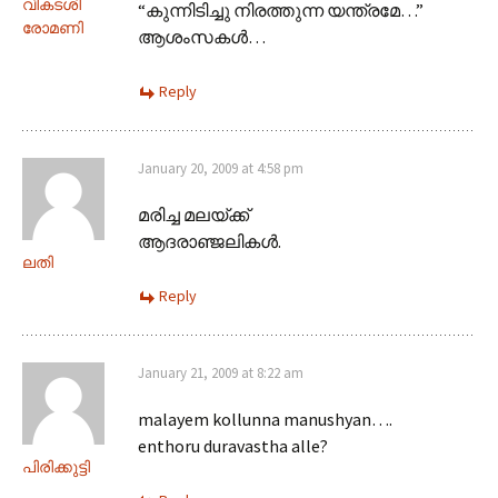
വികടശി
“കുന്നിടിച്ചു നിരത്തുന്ന യന്ത്രമേ…”
രോമണി
ആശംസകൾ…
Reply
January 20, 2009 at 4:58 pm
മരിച്ച മലയ്ക്ക്
ആദരാഞ്ജലികള്‍.
ലതി
Reply
January 21, 2009 at 8:22 am
malayem kollunna manushyan….
enthoru duravastha alle?
പിരിക്കുട്ടി