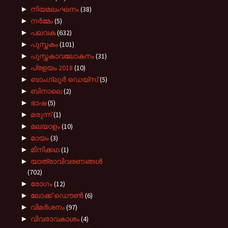
►
നിയമലംഘനം
(38)
►
നർമ്മം
(5)
►
പലവക
(632)
►
പുസ്തകം
(101)
►
പുസ്തകാവലോകനം
(31)
►
പ്രളയം 2018
(10)
►
ബാംഗ്ലൂർ ഡെയ്സ്
(5)
►
ബിനാലെ
(2)
►
ഭാഷ
(5)
►
മരുന്ന്
(1)
►
മലയാളം
(10)
►
മായം
(3)
►
മിനിക്കഥ
(1)
►
യാത്രാവിവരണങ്ങൾ
(702)
►
രോഗം
(12)
►
ലോക്ക് ഡൌൺ
(6)
►
വിമർശനം
(97)
►
വിവരാവകാശം
(4)