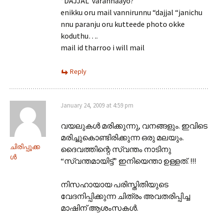
“DAJJAL”varannaayo?
enikku oru mail vannirunnu “dajjal “janichu
nnu paranju oru kutteede photo okke
koduthu….
mail id tharroo i will mail
Reply
January 24, 2009 at 4:59 pm
വയലുകള്‍ മരിക്കുന്നു, വനങ്ങളും. ഇവിടെ
മരിച്ചുകൊണ്ടിരിക്കുന്ന ഒരു മലയും.
ചിരിപ്പൂക്ക
ദൈവത്തിന്റെ സ്വന്തം നാടിനു
ള്‍
“സ്വന്തമായിട്ട്” ഇനിയെന്താ ഉള്ളത്. !!!
നിസഹായായ പരിസ്തിതിയുടെ
വേദനിപ്പിക്കുന്ന ചിത്രം അവതരിപ്പിച്ച
മാഷിന് ആശംസകള്‍.