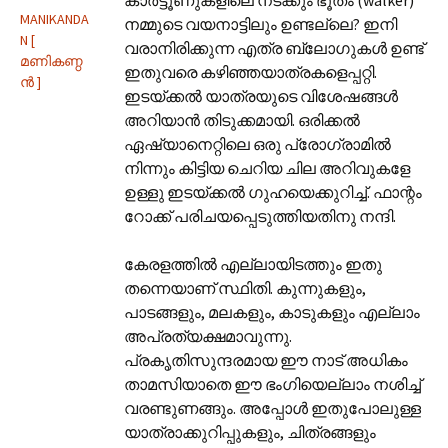
MANIKANDA
നമ്മുടെ വയനാട്ടിലും ഉണ്ടല്ലെ? ഇനി
N [
വരാനിരിക്കുന്ന എത്ര ബ്ലോഗുകൾ ഉണ്ട്
മണികണ്ഠ
ഇതുവരെ കഴിഞ്ഞയാത്രകളെപ്പറ്റി.
ന്‍‌ ]
ഇടയ്ക്കൽ യാത്രയുടെ വിശേഷങ്ങൾ
അറിയാൻ തിടുക്കമായി. ഒരിക്കൽ
ഏഷ്യാനെറ്റിലെ ഒരു പ്രോഗ്രാമിൽ
നിന്നും കിട്ടിയ ചെറിയ ചില അറിവുകളേ
ഉള്ളു ഇടയ്ക്കൽ ഗുഹയെക്കുറിച്ച്. ഫാന്റം
റോക്ക് പരിചയപ്പെടുത്തിയതിനു നന്ദി.
കേരളത്തിൽ എല്ലായിടത്തും ഇതു
തന്നെയാണ് സ്ഥിതി. കുന്നുകളും,
പാടങ്ങളും, മലകളും, കാടുകളും എല്ലാം
അപ്രത്യക്ഷമാവുന്നു.
പ്രകൃതിസുന്ദരമായ ഈ നാട് അധികം
താമസിയാതെ ഈ ഭംഗിയെല്ലാം നശിച്ച്
വരണ്ടുണങ്ങും. അപ്പോൾ ഇതുപോലുള്ള
യാത്രാക്കുറിപ്പുകളും, ചിത്രങ്ങളും