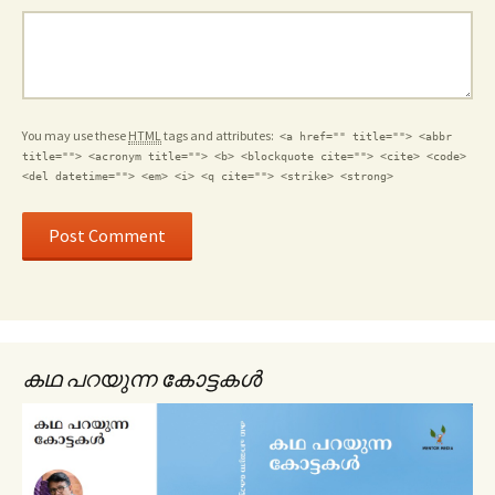
You may use these
HTML
tags and attributes:
<a href="" title=""> <abbr
title=""> <acronym title=""> <b> <blockquote cite=""> <cite> <code>
<del datetime=""> <em> <i> <q cite=""> <strike> <strong>
കഥ പറയുന്ന കോട്ടകൾ