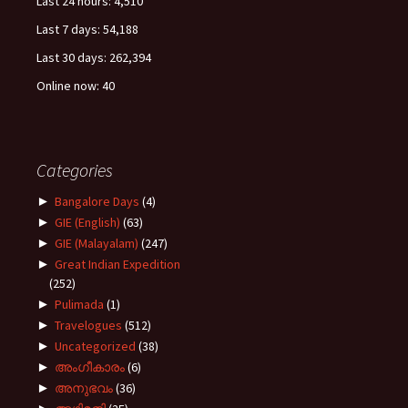
Last 24 hours:
4,510
Last 7 days:
54,188
Last 30 days:
262,394
Online now: 40
Categories
►
Bangalore Days
(4)
►
GIE (English)
(63)
►
GIE (Malayalam)
(247)
►
Great Indian Expedition
(252)
►
Pulimada
(1)
►
Travelogues
(512)
►
Uncategorized
(38)
►
അംഗീകാരം
(6)
►
അനുഭവം
(36)