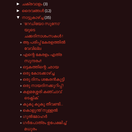
►
ചക്രവാളം
(3)
►
ദൈവങ്ങള്‍
(12)
▼
നാട്ടുകാഴ്‌ച്ച
(35)
‘റേഡിയോ സുനോ‘
യുടെ
ചക്കദിനാശംസകൾ !
ആ പരിപ്പ് കേരളത്തിൽ
വേവില്ല
എന്റെ കേരളം എത്ര
സുന്ദരം!!
ഒട്ടകത്തിന്റെ ഛായ
ഒരു കോടക്കാഴ്ച്ച
ഒരു ദിനം ശങ്കരൻകുട്ടി
ഒരു നായദിനക്കുറിപ്പ് !
കളമശ്ശേരി കഞ്ചാവ്
ടെക്നിക്
കൂകൂ കൂകൂ തീവണ്ടി...
കൊളുന്ത് നുള്ളല്‍
ഗുൽമോഹർ
ഗർഭപാത്രം ഉപേക്ഷിച്ച്
മധുരം