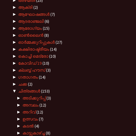
►
അഴിമതി
(25)
►
ആക്രി
(2)
►
ആഘോഷങ്ങൾ
(7)
►
ആദരാഞ്ജലി
(6)
►
ആരോഗ്യം
(15)
►
ഓൺലൈൻ
(8)
►
ഓർമ്മക്കുറിപ്പുകൾ
(27)
►
കക്ഷിരാഷ്ട്രീയം
(14)
►
കൊച്ചി മെട്രോ
(10)
►
കോവിഡ് 19
(10)
►
ക്ലബ്ബ് ഹൗസ്
(3)
►
ഗതാഗതം
(14)
►
ചക്ക
(2)
▼
ചിത്രങ്ങൾ
(153)
►
അടിക്കുറിപ്പ്
(3)
►
അമ്പലം
(12)
►
അറിവ്
(12)
►
ഉത്സവം
(7)
►
കടല്‍
(4)
►
കാട്ടുകാഴ്ച്ച
(8)