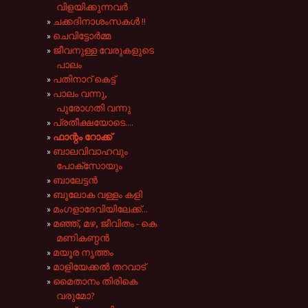
വിളയിക്കുന്നവർ
ചക്കദിനാശംസകൾ !!
ചെവിട്ടോർമ്മ
ജീവനുള്ള വേരുകളുടെ
പാലം
പതിനാറ് കെട്ട്
പാലം വന്നു,
പുരോഗതി വന്നു
പ്രതീക്ഷയോടെ....
ഫാന്റം റോക്ക്
ബാലവിവാഹവും
പോക്സോയും
ബാലേട്ടൻ
ബൂലോക വള്ളം കളി
മംഗളാദേവിയിലേക്ക്...
മഞ്ഞ്, മഴ, ജീവിതം - കെ
മണികണ്ഠൻ
മയൂര നൃത്തം
മാളിയേക്കല്‍ തറവാട്
മൈതാനം തിരികെ
വരുമോ?