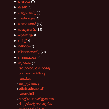
►
ഉത്സവം
(7)
►
കടല്‍
(4)
►
കാട്ടുകാഴ്ച്ച
(8)
►
ചക്രവാളം
(3)
►
ദൈവങ്ങള്‍
(12)
►
നാട്ടുകാഴ്‌ച്ച
(35)
►
പൂന്തോട്ടം
(8)
►
ബീച്ച്
(7)
►
മത്സരം
(9)
►
വിദേശക്കാഴ്ച്ച
(22)
►
വെള്ളച്ചാട്ടം
(4)
▼
സ്മാരകം
(7)
അഗ്വാഡാ ഫോര്‍ട്ട്
ഇസബെല്ലിന്റെ
കല്ലറ
കണ്ണൂര്‍ കോട്ട
ഗില്‍‍ഡ്‌ഫോ‍ഡ്
കാസില്‍
ഗേറ്റ് വേ ഓഫ് ഇന്ത്യാ
ടിപ്പുവിന്റെ ശവകുടീരം
തമ്പുരാട്ടി വിളക്ക്