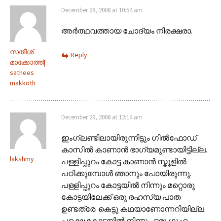
December 28, 2008 at 10:54 am
അർത്ഥവത്തായ ചോദ്യം നിരക്ഷരാ.
സതീശ്
Reply
മാക്കോത്ത്|
sathees
makkoth
December 29, 2008 at 12:14 am
ഇംഗ്ലണ്ടിലായിരുന്നിട്ടും ഗിൽഫോഡ്
കാസിൽ കാണാൻ ഭാഗ്യമുണ്ടായിട്ടില്ല.
lakshmy
പള്ളിപ്പുറം കോട്ട കാണാൻ സ്കൂളിൽ
പഠിക്കുമ്പോൾ ഞാനും പോയിരുന്നു.
പള്ളിപ്പുറം കോട്ടയിൽ നിന്നും മറ്റൊരു
കോട്ടയിലേക്ക് ഒരു രഹസ്യ പാത
ഉണ്ടത്രേ. കെട്ടു കഥയാണോന്നറിയില്ല.
പക്ഷെ കോട്ടയിൽ നിന്നും ഒരു ഗുഹ