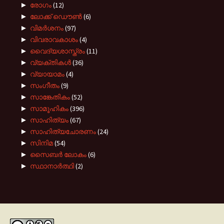
►
രോഗം
(12)
►
ലോക്ക് ഡൌൺ
(6)
►
വിമർശനം
(97)
►
വിവരാവകാശം
(4)
►
വൈദ്യശാസ്ത്രം
(11)
►
വ്യക്തികൾ
(36)
►
വ്യായാമം
(4)
►
സംഗീതം
(9)
►
സാങ്കേതികം
(52)
►
സാമൂഹികം
(396)
►
സാഹിത്യം
(67)
►
സാഹിത്യചോരണം
(24)
►
സിനിമ
(54)
►
സൈബർ ലോകം
(6)
►
സ്ഥാനാർത്ഥി
(2)