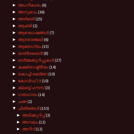
►
അംഗീകാരം
(6)
►
അനുഭവം
(36)
►
അഴിമതി
(25)
►
ആക്രി
(2)
►
ആഘോഷങ്ങൾ
(7)
►
ആദരാഞ്ജലി
(6)
►
ആരോഗ്യം
(15)
►
ഓൺലൈൻ
(8)
►
ഓർമ്മക്കുറിപ്പുകൾ
(27)
►
കക്ഷിരാഷ്ട്രീയം
(14)
►
കൊച്ചി മെട്രോ
(10)
►
കോവിഡ് 19
(10)
►
ക്ലബ്ബ് ഹൗസ്
(3)
►
ഗതാഗതം
(14)
►
ചക്ക
(2)
▼
ചിത്രങ്ങൾ
(153)
►
അടിക്കുറിപ്പ്
(3)
►
അമ്പലം
(12)
►
അറിവ്
(12)