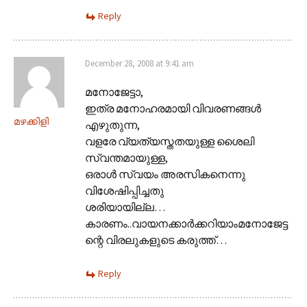
Reply
December 28, 2008 at 9:41 am
മനോജേട്ടാ,
ഇത്ര മനോഹരമായി വിവരണങ്ങള്‍
മഴക്കിളി
എഴുതുന്ന,
വളരേ വ്യത്യസ്തതയുള്ള ശൈലി
സ്വന്തമായുള്ള,
ഒരാള്‍ സ്വയം അരസികനെന്നു
വിശേഷിപ്പിച്ചതു
ശരിയായില്ല…
കാരണം..വായനക്കാര്‍ക്കറിയാംമനോജേട്ട
ന്റെ വിരലുകളുടെ കരുത്ത്…
Reply