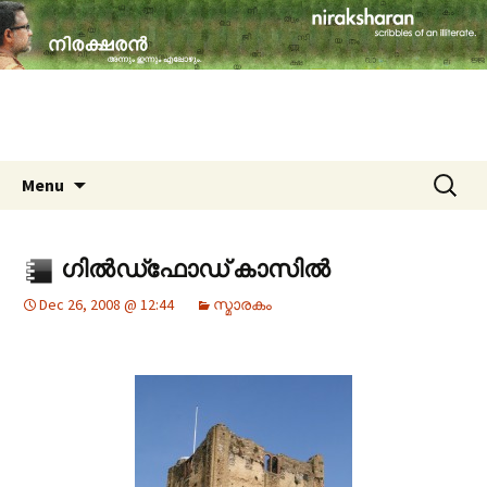
travelogues, book reviews, social issues,
cinema, memories & lot more…
niraksharan (നിരക്ഷരൻ)
Skip to content
Search
Menu
for:
ഗില്‍‍ഡ്‌ഫോ‍ഡ് കാസില്‍
Dec 26, 2008 @ 12:44
സ്മാരകം