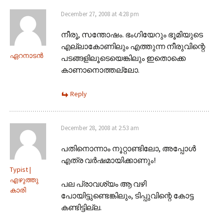
December 27, 2008 at 4:28 pm
നീരൂ, സന്തോഷം. ഭംഗിയേറും ഭൂമിയുടെ
എല്ലാകോണിലും എത്തുന്ന നീരുവിന്റെ
ഏറനാടന്‍
പടങ്ങളിലൂടെയെങ്കിലും ഇതൊക്കെ
കാണാനൊത്തല്ലോ.
Reply
December 28, 2008 at 2:53 am
പതിനൊന്നാം നൂറ്റാണ്ടിലോ, അപ്പോള്‍
എത്ര വര്‍ഷമായിക്കാണും!
Typist |
എഴുത്തു
പല പ്രാവശ്യം ആ വഴി
കാരി
പോയിട്ടുണ്ടെങ്കിലും, ടിപ്പുവിന്റെ കോട്ട
കണ്ടിട്ടില്ല.