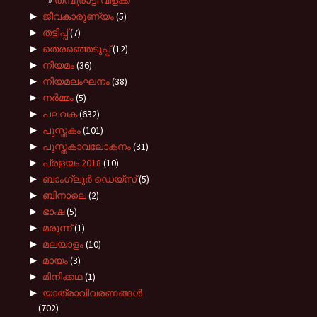
►
ജീവകാരുണ്യം
(5)
►
തട്ടിപ്പ്
(7)
►
തെരഞ്ഞെടുപ്പ്
(12)
►
നിയമം
(36)
►
നിയമലംഘനം
(38)
►
നർമ്മം
(5)
►
പലവക
(632)
►
പുസ്തകം
(101)
►
പുസ്തകാവലോകനം
(31)
►
പ്രളയം 2018
(10)
►
ബാംഗ്ലൂർ ഡെയ്സ്
(5)
►
ബിനാലെ
(2)
►
ഭാഷ
(5)
►
മരുന്ന്
(1)
►
മലയാളം
(10)
►
മായം
(3)
►
മിനിക്കഥ
(1)
►
യാത്രാവിവരണങ്ങൾ
(702)