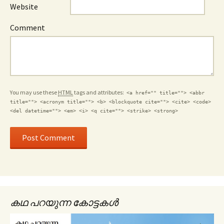
Website
Comment
You may use these
HTML
tags and attributes:
<a href="" title=""> <abbr
title=""> <acronym title=""> <b> <blockquote cite=""> <cite> <code>
<del datetime=""> <em> <i> <q cite=""> <strike> <strong>
കഥ പറയുന്ന കോട്ടകൾ