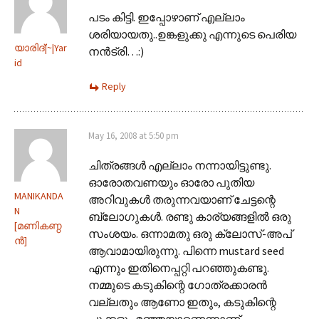
പടം കിട്ടി. ഇപ്പോഴാണ് എല്ലാം
ശരിയായതു..ഉങ്കളുക്കു എന്നുടെ പെരിയ
യാരിദ്‌|~|Yar
നന്‍‌ട്രി…:)
id
Reply
May 16, 2008 at 5:50 pm
ചിത്രങ്ങള്‍‌ എല്ലാം നന്നായിട്ടുണ്ടു.
ഓരോതവണയും ഓരോ പുതിയ
MANIKANDA
അറിവുകള്‍‌ തരുന്നവയാണ്‌ ചേട്ടന്റെ
N
ബ്ലോഗുകള്‍‌. രണ്ടു കാര്യങ്ങളില്‍‌ ഒരു
[മണികണ്ഠ
സംശയം. ഒന്നാമതു ഒരു ക്ലോസ്-അപ്
ന്‍]
ആവാമായിരുന്നു. പിന്നെ mustard seed
എന്നും ഇതിനെപ്പറ്റി പറഞ്ഞുകണ്ടു.
നമ്മുടെ കടുകിന്റെ ഗോത്രക്കാരന്‍‌
വല്ലതും ആണോ ഇതും, കടുകിന്റെ
പൂക്കളും മഞ്ഞയാണെന്നാണ്