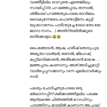
വാങ്ങീട്ടില്ല. വെറുതെ ഏതെങ്കിലും
സായിപ്പ് 100 പറ മഞ്ഞപ്പാടം തന്നാല്‍,
ശ്രീലാല് പറഞ്ഞതുപോലെ രാവിലേം
വൈകുന്നേരോം പൊണ്ടാട്ടീനേം കൂ‍ട്ടി
യുഗ്മഗാനോം പാടി(തുച്ചേ ദേഖാ തോ യേ
ജാനാ സനം…) അതിനിടയില്‍ക്കൂടെ
ഓടിക്കോളാം
പൈങ്ങോടന്‍, ആഷ, ഹരീഷ് തൊടുപുഴ,
അമൃതാ വാര്യര്‍, തണല്‍, ജിഹേഷ്,
കുറ്റ്യാടിക്കാരന്‍, അരീക്കോടന്‍ മാഷേ…..
മഞ്ഞപ്പാടം കാണാനും അത് അടിച്ചുമാറ്റി
വാള്‍പ്പേപ്പറാക്കാനും വന്ന എല്ലാവര്‍ക്കും
നന്ദി.
പലരും ചോദിച്ചതുപോലെ ഒരു
ക്ലോസപ്പിന് ശമിക്കാഞ്ഞിട്ടല്ല. പക്ഷെ
ആദ്യത്തെ ചിത്രത്തില്‍ റോഡിനും
പാടത്തിനും ഇടയില്‍ കാണുന്ന ആ ചാല്