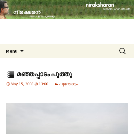
travelogues, book reviews, social issues,
cinema, memories & lot more…
niraksharan (നിരക്ഷരൻ)
Skip to content
Search
Menu
for:
മഞ്ഞപ്പാടം പൂത്തു
May 15, 2008 @ 13:00
പൂന്തോട്ടം