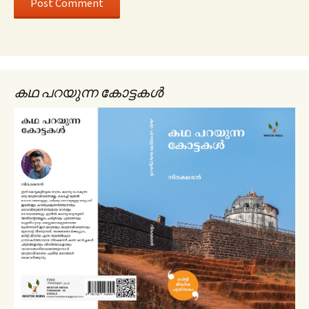
കഥ പറയുന്ന കോട്ടകൾ