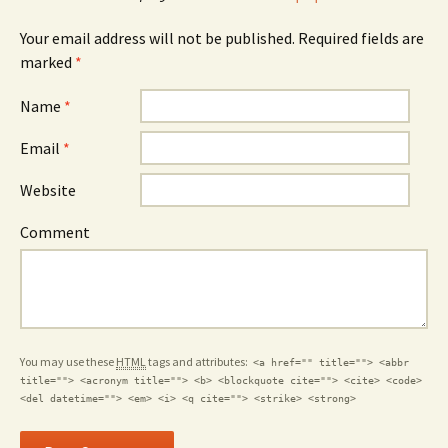
Can
repl
Your email address will not be published. Required fields are
marked
*
Name
*
Email
*
Website
Comment
You may use these
HTML
tags and attributes:
<a href="" title=""> <abbr
title=""> <acronym title=""> <b> <blockquote cite=""> <cite> <code>
<del datetime=""> <em> <i> <q cite=""> <strike> <strong>