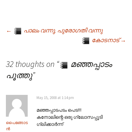
←
പാലം വന്നു, പുരോഗതി വന്നു
Post navigation
കോടനാട്
→
32 thoughts on “
മഞ്ഞപ്പാടം
പൂത്തു
”
May 15, 2008 at 1:14 pm
മഞ്ഞപ്പാടപടം പെട!!!
കനോലിന്റെ ഒരു ഗ്ലോസപ്പൂടി
പൈങ്ങോട
ഗ്ലിക്കാര്‍ന്ന്
ന്‍