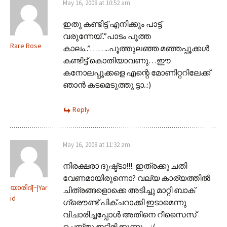
May 16, 2008 at 10:52 am
ഇതു കണ്ടിട്ട് എനിക്കും പാട്ട്
വരുന്നേയ്..”പാടം പൂത്ത
Rare Rose
കാലം..”……..പൂത്തുലഞ്ഞ മഞ്ഞപ്പൂക്കള്‍ ‍
കണ്ടിട്ട് കൊതിയാവണു…ഈ
കനോലപ്പൂക്കളെ എന്റെ മോണിറ്ററിലേക്ക്
ഞാന്‍ കടമെടുത്തൂ ട്ടാ..:)
Reply
May 16, 2008 at 11:32 am
നിരക്ഷരാ ദുഷ്ട്ടാ!!!. ഇത്രക്കു ചതി
വേണമായിരുന്നൊ? വല്യ കാര്യത്തില്‍
യാരിദ്‌|~|Yar
ചിത്രങ്ങളൊക്കെ അടിച്ചു മാറ്റി ബാക്
id
ഗ്രൌണ്ട് പിക്ചറാക്കി ഇടാമെന്നു
വിചാരിച്ചപ്പോള്‍ അതിനെ റീസൈസ്
ചെയ്തു ഇട്ടിരിക്കുന്നു…:(