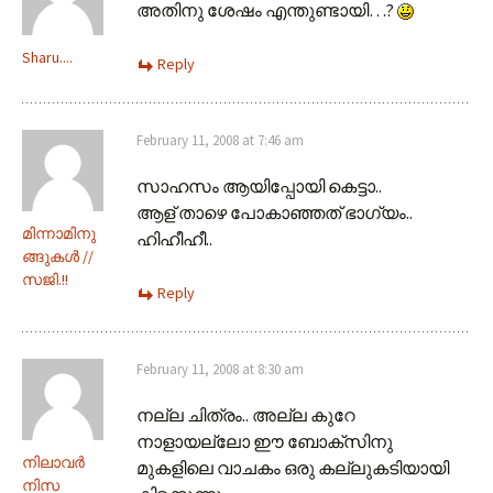
അതിനു ശേഷം എന്തുണ്ടായി…?
Sharu....
Reply
February 11, 2008 at 7:46 am
സാഹസം ആയിപ്പോയി കെട്ടാ..
ആള് താഴെ പോകാഞ്ഞത് ഭാഗ്യം..
മിന്നാമിനു
ഹിഹീഹീ..
ങ്ങുകള്‍ //
സജി.!!
Reply
February 11, 2008 at 8:30 am
നല്ല ചിത്രം.. അല്ല കുറേ
നാളായല്ലോ ഈ ബോക്സിനു
നിലാവര്‍
മുകളിലെ വാചകം ഒരു കല്ലുകടിയായി
നിസ