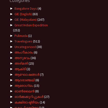
Categories
►
Bangalore Days
(4)
►
GIE (English)
(63)
►
GIE (Malayalam)
(247)
►
Great Indian Expedition
(252)
►
Pulimada
(1)
►
Travelogues
(512)
►
Uncategorized
(38)
►
അംഗീകാരം
(6)
►
അനുഭവം
(36)
►
അഴിമതി
(25)
►
ആക്രി
(2)
►
ആഘോഷങ്ങൾ
(7)
►
ആദരാഞ്ജലി
(6)
►
ആരോഗ്യം
(15)
►
ഓൺലൈൻ
(8)
►
ഓർമ്മക്കുറിപ്പുകൾ
(27)
►
കക്ഷിരാഷ്ട്രീയം
(14)
►
കൊച്ചി മെട്രോ
(10)