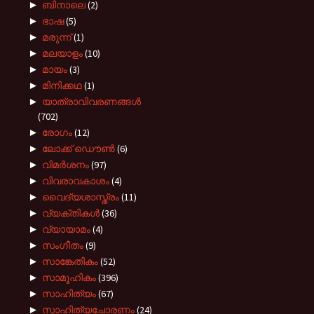
►
ബിനാലെ
(2)
►
ഭാഷ
(5)
►
മരുന്ന്
(1)
►
മലയാളം
(10)
►
മായം
(3)
►
മിനിക്കഥ
(1)
►
യാത്രാവിവരണങ്ങൾ
(702)
►
രോഗം
(12)
►
ലോക്ക് ഡൌൺ
(6)
►
വിമർശനം
(97)
►
വിവരാവകാശം
(4)
►
വൈദ്യശാസ്ത്രം
(11)
►
വ്യക്തികൾ
(36)
►
വ്യായാമം
(4)
►
സംഗീതം
(9)
►
സാങ്കേതികം
(52)
►
സാമൂഹികം
(396)
►
സാഹിത്യം
(67)
►
സാഹിത്യചോരണം
(24)