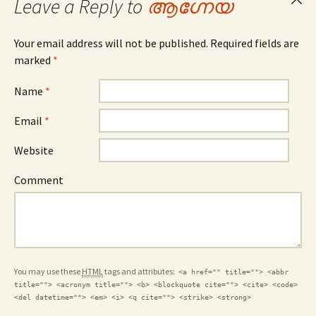
Leave a Reply to
ആഗ്നേയ
Can
repl
Your email address will not be published. Required fields are
marked
*
Name
*
Email
*
Website
Comment
You may use these
HTML
tags and attributes:
<a href="" title=""> <abbr
title=""> <acronym title=""> <b> <blockquote cite=""> <cite> <code>
<del datetime=""> <em> <i> <q cite=""> <strike> <strong>