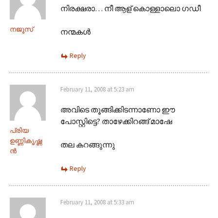
നിരക്ഷരാ… നീ ആള്‌ കൊള്ളാലൊ ഗഡീ
നജൂസ്‌
നന്മകള്‍
Reply
February 11, 2008 at 5:23 am
അവിടെ തൂങ്ങിക്കിടന്നാണോ ഈ
പോസ്റ്റിട്ടെ? താഴേക്കിറങ്ങ് മാഷേ
പ്രിയ
ഉണ്ണികൃഷ്ണ
തല കറങ്ങുന്നു
ന്‍
Reply
February 11, 2008 at 5:33 am