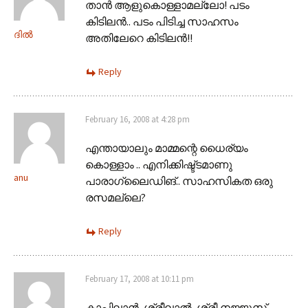
താന്‍ ആളുകൊള്ളാമല്ലോ! പടം
കിടിലന്‍.. പടം പിടിച്ച സാഹസം
ദില്‍
അതിലേറെ കിടിലന്‍!!
Reply
February 16, 2008 at 4:28 pm
എന്തായാലും മാമ്മന്റെ ധൈര്യം
കൊള്ളാം .. എനിക്കിഷ്ട്ടമാണു
anu
പാരാഗ്ലൈഡിങ്.. സാഹസികത ഒരു
രസമല്ലെ?
Reply
February 17, 2008 at 10:11 pm
കാപ്പിലാന്‍, ശ്രീലാല്‍, ശ്രീ,നജ്ജൂസ്,