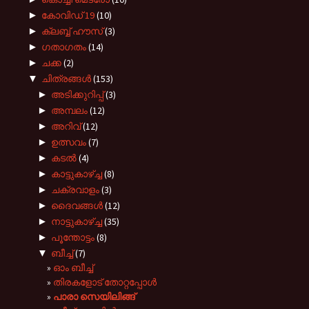
►
കോവിഡ് 19
(10)
►
ക്ലബ്ബ് ഹൗസ്
(3)
►
ഗതാഗതം
(14)
►
ചക്ക
(2)
▼
ചിത്രങ്ങൾ
(153)
►
അടിക്കുറിപ്പ്
(3)
►
അമ്പലം
(12)
►
അറിവ്
(12)
►
ഉത്സവം
(7)
►
കടല്‍
(4)
►
കാട്ടുകാഴ്ച്ച
(8)
►
ചക്രവാളം
(3)
►
ദൈവങ്ങള്‍
(12)
►
നാട്ടുകാഴ്‌ച്ച
(35)
►
പൂന്തോട്ടം
(8)
▼
ബീച്ച്
(7)
ഓം ബീച്ച്
തിരകളോട് തോറ്റപ്പോള്‍
പാരാ സെയിലിങ്ങ്