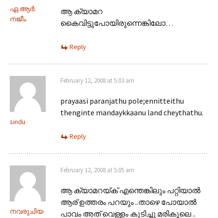
ഏ.ആര്‍.
ആ ക്യാമറ
നജീം
കൈവിട്ടുപോയിരുന്നെങ്കിലോ…
Reply
February 12, 2008 at 5:03 am
prayaasi paranjathu pole;ennitteithu
thenginte mandaykkaanu land cheythathu.
sindu
Reply
February 12, 2008 at 5:05 am
ആ ക്യാമറയ്ക് എന്തെങ്കിലും പറ്റിയാല്‍
ആര് ഉത്തരം പറയും ..താഴെ പോയാല്‍
നവരുചിയ
പാവം അത് വെള്ളം കുടിച്ചു മരികൂലെ ..