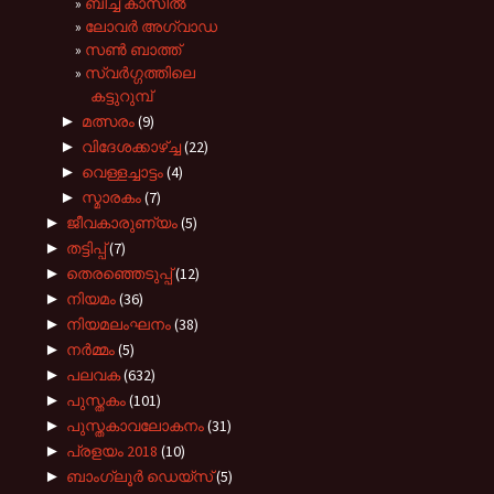
ബീച്ച് കാസില്‍
ലോവർ അഗ്വാഡ
സണ്‍ ബാത്ത്
സ്വര്‍ഗ്ഗത്തിലെ
കട്ടുറുമ്പ്
►
മത്സരം
(9)
►
വിദേശക്കാഴ്ച്ച
(22)
►
വെള്ളച്ചാട്ടം
(4)
►
സ്മാരകം
(7)
►
ജീവകാരുണ്യം
(5)
►
തട്ടിപ്പ്
(7)
►
തെരഞ്ഞെടുപ്പ്
(12)
►
നിയമം
(36)
►
നിയമലംഘനം
(38)
►
നർമ്മം
(5)
►
പലവക
(632)
►
പുസ്തകം
(101)
►
പുസ്തകാവലോകനം
(31)
►
പ്രളയം 2018
(10)
►
ബാംഗ്ലൂർ ഡെയ്സ്
(5)