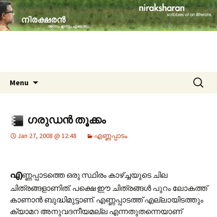
travelogues, book reviews, social issues,
cinema, memories & lot more…
niraksharan (നിരക്ഷരൻ)
Skip to content
Search
Menu
for:
ഗരുഡന്‍ തൂക്കം
Jan 27, 2008 @ 12:48
എണ്ണപ്പാടം
എ
ണ്ണപ്പാടത്തെ ഒരു സ്ഥിരം കാഴ്ച്ചയുടെ ചില
ചിത്രങ്ങളാണിത്. പക്ഷെ ഈ ചിത്രങ്ങള്‍ പുറം ലോകത്ത്
കാണാന്‍ ബുദ്ധിമുട്ടാണ്. എണ്ണപ്പാടത്ത് എല്ലായിടത്തും
ക്യാമറ അനുവദനീയമല്ല എന്നതുതന്നെയാണ്