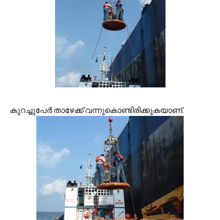
കുറച്ചുപേര്‍ താഴേക്ക് വന്നുകൊണ്ടിരിക്കുകയാണ്.