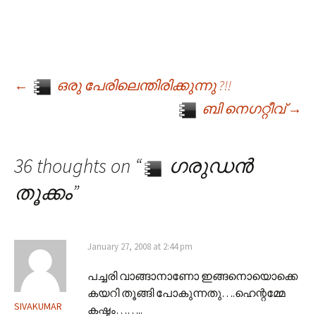
←
ഒരു പേരിലെന്തിരിക്കുന്നു ?!!
Post navigation
ബി നെഗറ്റീവ്
→
36 thoughts on “
ഗരുഡന്‍
തൂക്കം
”
January 27, 2008 at 2:44 pm
പച്ചരി വാങ്ങാനാണോ ഇങ്ങനൊയൊക്കെ
കയറി തൂങ്ങി പോകുന്നതു….ഹെന്റമ്മേ
SIVAKUMAR
കഷ്ടം……..