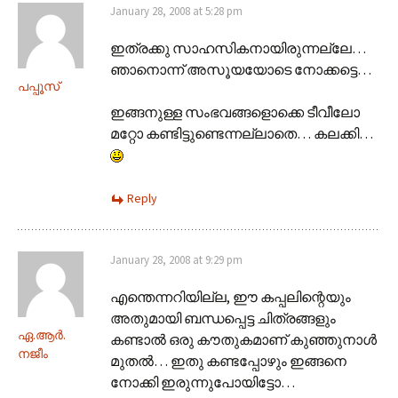
January 28, 2008 at 5:28 pm
ഇത്രക്കു സാഹസികനായിരുന്നല്ലേ…
ഞാനൊന്ന് അസൂയയോടെ നോക്കട്ടെ…
പപ്പൂസ്
ഇങ്ങനുള്ള സംഭവങ്ങളൊക്കെ ടീവീലോ
മറ്റോ കണ്ടിട്ടുണ്ടെന്നല്ലാതെ… കലക്കി…
Reply
January 28, 2008 at 9:29 pm
എന്തെന്നറിയില്ല, ഈ കപ്പലിന്റെയും
അതുമായി ബന്ധപ്പെട്ട ചിത്രങ്ങളും
ഏ.ആര്‍.
കണ്ടാല്‍ ഒരു കൗതുകമാണ് കുഞ്ഞുനാള്‍
നജീം
മുതല്‍… ഇതു കണ്ടപ്പോഴും ഇങ്ങനെ
നോക്കി ഇരുന്നുപോയിട്ടോ…