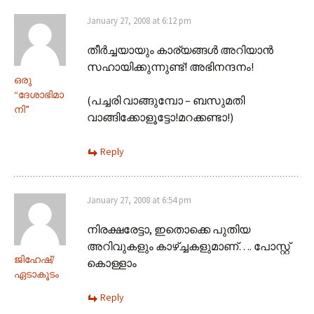
January 27, 2008 at 6:12 pm
തീര്‍ച്ചയായും കാര്യങ്ങള്‍ അറിയാന്‍
സഹായിക്കുന്നുണ്ട്! അഭിനന്ദനം!
ഒരു
“ദേശാഭിമാ
(പച്ചരി വാങ്ങുമ്പോ – ബസുമതി
നി”
വാങ്ങിക്കോളൂട്ടോ!മറക്കണ്ടാ!)
Reply
January 27, 2008 at 6:54 pm
നിരക്ഷ‌രേട്ടാ, ഇതൊക്കെ പുതിയ
അറിവുകളും കാഴ്ച്ചകളുമാണ്…. പോസ്റ്റ്
ജിഹേഷ്/
കൊള്ളാം
ഏടാകൂടം
Reply