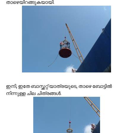
താഴെയിറങ്ങുകയായി.
ഇനി, ഇതേ ബാസ്ക്കറ്റ് യാത്രയുടെ, താഴെ ബോട്ടില്‍
നിന്നുള്ള ചില ചിത്രങ്ങള്‍.