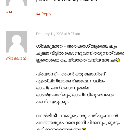
K M F
Reply
February 11, 2008 at 9:37 am
ശിവകുമാറേ – അരിക്കാശ് ആരെങ്കിലും
ചുമ്മാ വീട്ടില്‍ കൊണ്ടുവന്ന് തരുന്നത് വരെ
നിരക്ഷരന്‍
ഇതൊക്കെ ചെയ്യാതെ വയ്യ മാഷേ
പ്രയാസീ – ഞാന്‍ ഒരു ലോഗിങ്ങ്
എഞ്ചിനീയറാണ് മാഷേ. സ്ഥിരം
ഓഫ്‌ഷോറിലൊന്നുമല്ല.
ഓണ്‍ഷോറിലും, ഓഫീസിലുമൊക്കെ
പണിയെടുക്കും.
വാല്‍മീകീ – നമ്മുടെ ഒരു മന്തിപുംഗവന്‍
പറഞ്ഞതുപോലെ ഇനി ചിക്കനും , മുട്ടേം
കഴിക്കണമെന്നാണോ