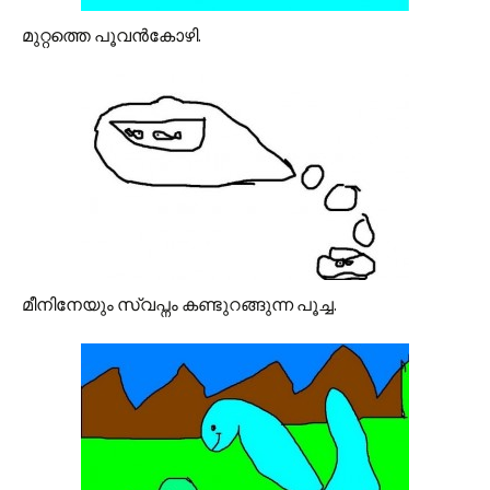
മുറ്റത്തെ പൂവന്‍കോഴി.
മീനിനേയും സ്വപ്നം കണ്ടുറങ്ങുന്ന പൂച്ച.