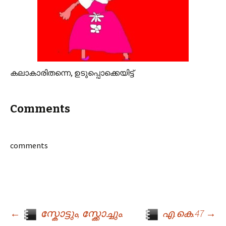
കലാകാരിതന്നെ, ഉടുപ്പൊക്കെയിട്ട്‌
Comments
comments
←
സ്കോട്ടും, സ്ക്കോച്ചും.
എ.കെ.47
→