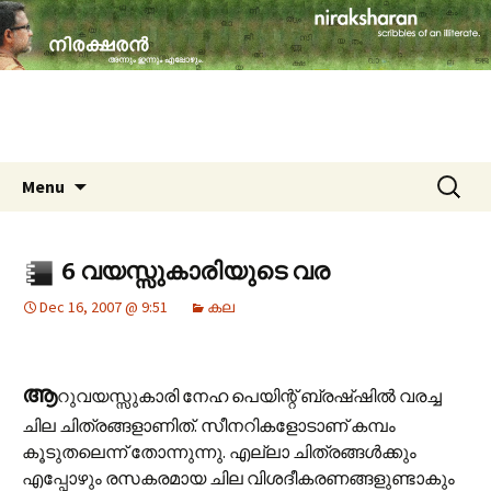
travelogues, book reviews, social issues,
cinema, memories & lot more…
niraksharan (നിരക്ഷരൻ)
Skip to content
Search
Menu
for:
6 വയസ്സുകാരിയുടെ വര
Dec 16, 2007 @ 9:51
കല
ആ
റുവയസ്സുകാരി നേഹ പെയിന്റ്‌ ബ്രഷ്ഷില്‍ വരച്ച
ചില ചിത്രങ്ങളാണിത്‌. സീനറികളോടാണ്‌ കമ്പം
കൂടുതലെന്ന്‌ തോന്നുന്നു. എല്ലാ ചിത്രങ്ങള്‍ക്കും
എപ്പോഴും രസകരമായ ചില വിശദീകരണങ്ങളുണ്ടാകും