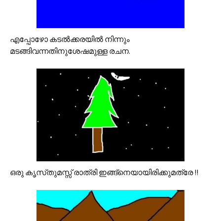
എപ്പോഴോ കടല്‍ക്കരയില്‍ നിന്നും
മടങ്ങിവന്നതിനുശേഷമുള്ള രചന.
ഒരു കൃസ്‌തുമസ്സ് രാത്രി ഇങ്ങ്നെയായിരിക്കുമത്രേ !!