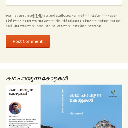
You may use these
HTML
tags and attributes:
<a href="" title=""> <abbr
title=""> <acronym title=""> <b> <blockquote cite=""> <cite> <code>
<del datetime=""> <em> <i> <q cite=""> <strike> <strong>
കഥ പറയുന്ന കോട്ടകൾ