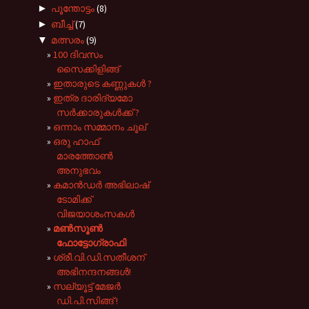
►
പൂന്തോട്ടം
(8)
►
ബീച്ച്
(7)
▼
മത്സരം
(9)
100 ദിവസം
സൈക്കിളിങ്ങ്
ഇതാരുടെ കണ്ണുകള്‍ ?
ഇത്ര ദാരിദ്യമോ
സർക്കാരുകൾക്ക് ?
ഒന്നാം സമ്മാനം ചൂല്
ഒരു ഹാഫ്
മാരത്തോൺ
അനുഭവം
കമാൻഡർ അഭിലാഷ്
ടോമിക്ക്
വിജയാശംസകൾ
മണ്‍സൂണ്‍
ഫോട്ടോഗ്രാഫി
ശ്രീ.വി.ഡി.സതീശന്
അഭിനന്ദനങ്ങൾ!
സല്യൂട്ട് മേജർ
ഡി.പി.സിങ്ങ് !