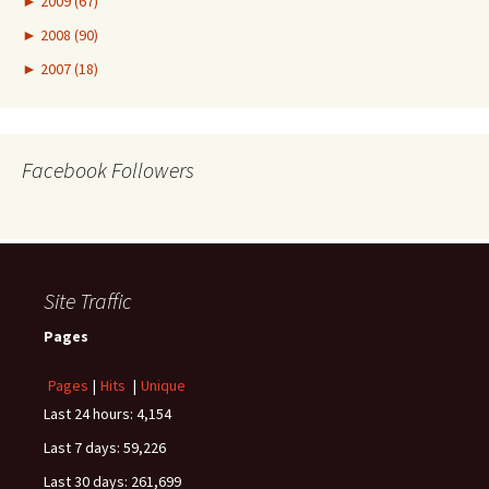
►
2009 (67)
►
2008 (90)
►
2007 (18)
Facebook Followers
Site Traffic
Pages
Pages
|
Hits
|
Unique
Last 24 hours:
4,154
Last 7 days:
59,226
Last 30 days:
261,699