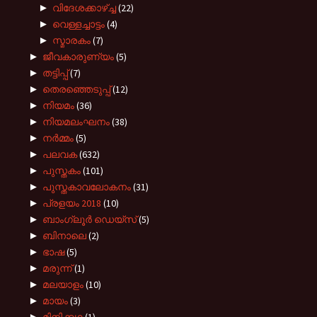
►
വിദേശക്കാഴ്ച്ച
(22)
►
വെള്ളച്ചാട്ടം
(4)
►
സ്മാരകം
(7)
►
ജീവകാരുണ്യം
(5)
►
തട്ടിപ്പ്
(7)
►
തെരഞ്ഞെടുപ്പ്
(12)
►
നിയമം
(36)
►
നിയമലംഘനം
(38)
►
നർമ്മം
(5)
►
പലവക
(632)
►
പുസ്തകം
(101)
►
പുസ്തകാവലോകനം
(31)
►
പ്രളയം 2018
(10)
►
ബാംഗ്ലൂർ ഡെയ്സ്
(5)
►
ബിനാലെ
(2)
►
ഭാഷ
(5)
►
മരുന്ന്
(1)
►
മലയാളം
(10)
►
മായം
(3)
►
മിനിക്കഥ
(1)