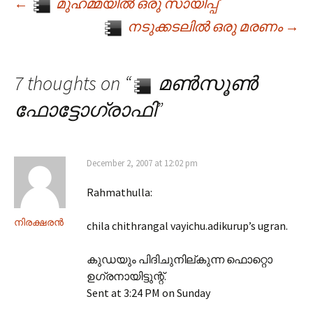
←
മുഹമ്മയില്‍ ഒരു സായിപ്പ്
Post navigation
നടുക്കടലില്‍ ഒരു മരണം
→
7 thoughts on “
മണ്‍സൂണ്‍
ഫോട്ടോഗ്രാഫി
”
December 2, 2007 at 12:02 pm
Rahmathulla:
നിരക്ഷരന്‍
chila chithrangal vayichu.adikurup’s ugran.
കുഡയും പിദിചുനില്കുന്ന ഫൊറ്റൊ
ഉഗ്രനായിട്ടുന്റ്.
Sent at 3:24 PM on Sunday