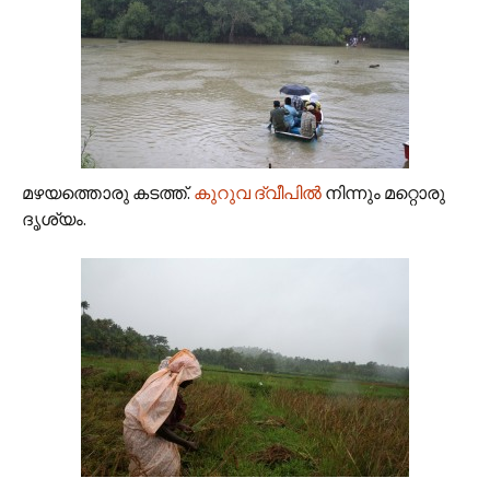
മഴയത്തൊരു കടത്ത്‌.
കുറുവ ദ്വീപില്‍
‍നിന്നും മറ്റൊരു
ദൃശ്യം.