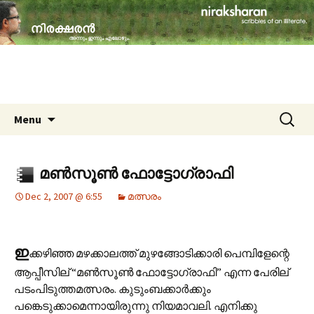
travelogues, book reviews, social issues,
cinema, memories & lot more…
niraksharan (നിരക്ഷരൻ)
Skip to content
Search
Menu
for:
മണ്‍സൂണ്‍ ഫോട്ടോഗ്രാഫി
Dec 2, 2007 @ 6:55
മത്സരം
ഇ
ക്കഴിഞ്ഞ മഴക്കാലത്ത് മുഴങ്ങോടിക്കാരി പെമ്പിളേന്റെ
ആപ്പീസില് “മണ്‍സൂണ്‍ ഫോട്ടോഗ്രാഫി” എന്ന പേരില്
പടംപിടുത്തമത്സരം. കുടുംബക്കാര്‍ക്കും
പങ്കെടുക്കാമെന്നായിരുന്നു നിയമാവലി. എനിക്കു