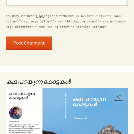
You may use these
HTML
tags and attributes:
<a href="" title=""> <abbr
title=""> <acronym title=""> <b> <blockquote cite=""> <cite> <code>
<del datetime=""> <em> <i> <q cite=""> <strike> <strong>
കഥ പറയുന്ന കോട്ടകൾ