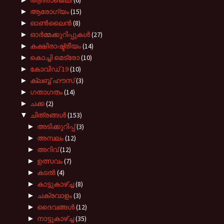
►
ആരോഗ്യം
(15)
►
ഓൺലൈൻ
(8)
►
ഓർമ്മക്കുറിപ്പുകൾ
(27)
►
കക്ഷിരാഷ്ട്രീയം
(14)
►
കൊച്ചി മെട്രോ
(10)
►
കോവിഡ് 19
(10)
►
ക്ലബ്ബ് ഹൗസ്
(3)
►
ഗതാഗതം
(14)
►
ചക്ക
(2)
▼
ചിത്രങ്ങൾ
(153)
►
അടിക്കുറിപ്പ്
(3)
►
അമ്പലം
(12)
►
അറിവ്
(12)
►
ഉത്സവം
(7)
►
കടല്‍
(4)
►
കാട്ടുകാഴ്ച്ച
(8)
►
ചക്രവാളം
(3)
►
ദൈവങ്ങള്‍
(12)
►
നാട്ടുകാഴ്‌ച്ച
(35)