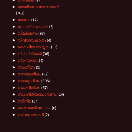
►
യാത്രാവിവരണങ്ങൾ
(702)
►
രോഗം
(12)
►
ലോക്ക് ഡൌൺ
(6)
►
വിമർശനം
(97)
►
വിവരാവകാശം
(4)
►
വൈദ്യശാസ്ത്രം
(11)
►
വ്യക്തികൾ
(36)
►
വ്യായാമം
(4)
►
സംഗീതം
(9)
►
സാങ്കേതികം
(52)
►
സാമൂഹികം
(396)
►
സാഹിത്യം
(67)
►
സാഹിത്യചോരണം
(24)
►
സിനിമ
(54)
►
സൈബർ ലോകം
(6)
►
സ്ഥാനാർത്ഥി
(2)