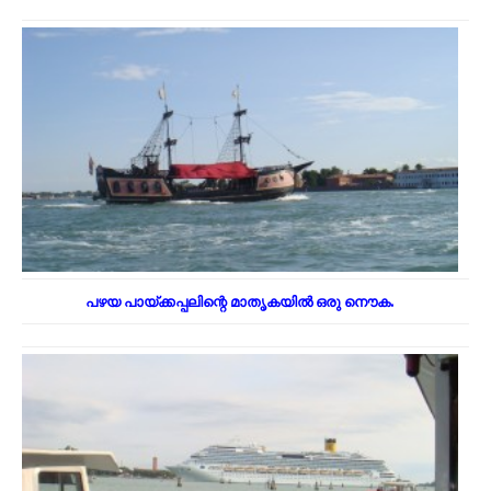
പഴയ പായ്‌ക്കപ്പലിന്റെ മാതൃകയിൽ ഒരു നൌക.