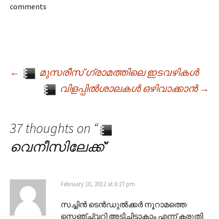
comments
←
മുസരീസ് ഗ്രാമത്തിലെ ഇടവഴികൾ
Post navigation
വിളപ്പിൽശാലകൾ ഒഴിവാക്കാൻ
→
37 thoughts on “
വെനീസിലേക്ക്
”
February 10, 2012 at 6:27 pm
സച്ചിൻ ടെൻഡുൽക്കർ നൂറാമത്തെ
സെഞ്ച്വറി അടിച്ചിട്ടാകാം എന്ന് കരുതി