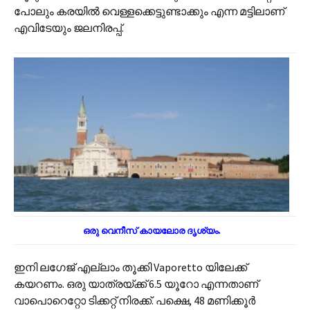
പോലും കരയിൽ വെള്ളക്കെട്ടുണ്ടാക്കും എന്ന മട്ടിലാണ്
എവിടേയും ജലനിരപ്പ്.
ഒരു വെനീസ് കായലോര ദൃശ്യം.
ഇനി ലഗേജ് എല്ലാം തൂക്കി Vaporetto യിലേക്ക്
കയറണം. ഒരു യാത്രയ്ക്ക് 6.5 യൂറോ എന്നതാണ്
വാപൊറെറ്റോ ടിക്കറ്റ് നിരക്ക്. പക്ഷെ, 48 മണിക്കൂർ