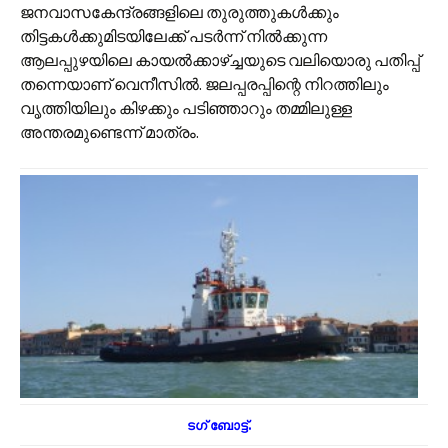
ജനവാസകേന്ദ്രങ്ങളിലെ തുരുത്തുകൾക്കും
തിട്ടകൾക്കുമിടയിലേക്ക് പടർന്ന് നിൽക്കുന്ന
ആലപ്പുഴയിലെ കായൽക്കാഴ്ച്ചയുടെ വലിയൊരു പതിപ്പ്
തന്നെയാണ് വെനീസിൽ. ജലപ്പരപ്പിന്റെ നിറത്തിലും
വൃത്തിയിലും കിഴക്കും പടിഞ്ഞാറും തമ്മിലുള്ള
അന്തരമുണ്ടെന്ന് മാത്രം.
ടഗ് ബോട്ട്.