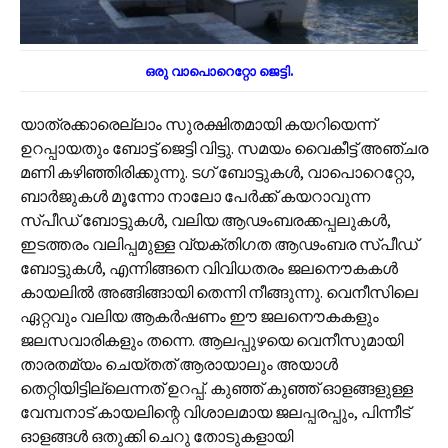
ഒരു വാപൊറെറ്റോ
ജെട്ടി.
യാത്രക്കാരെല്ലാം സുരക്ഷിതമായി കയറിയെന്ന്
ഉറപ്പായതും ബോട്ട് ജെട്ടി വിട്ടു. സമയം വൈകീട്ട് അഞ്ചര
മണി കഴിഞ്ഞിരിക്കുന്നു. ടഗ് ബോട്ടുകൾ, വാപൊറെറ്റോ,
ബാർജുകൾ മൂന്നോ നാലോ പേർക്ക് കയറാവുന്ന
സ്പീഡ് ബോട്ടുകൾ, വലിയ ആഢംബരക്കപ്പലുകൾ,
ഇടത്തരം വലിപ്പമുള്ള വ്യക്തിഗത ആഢംബര സ്പീഡ്
ബോട്ടുകൾ, എന്നിങ്ങനെ വിവിധതരം ജലനൌകകൾ
കായലിൽ അങ്ങിങ്ങായി തെന്നി നീങ്ങുന്നു. വെനീസിലെ
ഏറ്റവും വലിയ ആകർഷണം ഈ ജലനൌകകളും
ജലസവാരികളും തന്നെ. ആലപ്പുഴയെ വെനീസുമായി
താരത‌മ്യം ചെയ്തത് ആരായാലും അയാൾ
തെറ്റിയിട്ടില്ലെന്നത് ഉറപ്പ്. കുഞ്ഞ് കുഞ്ഞ് ഓളങ്ങളുള്ള
വേമ്പനാട് കായലിന്റെ വിശാലമായ ജലപ്പരപ്പും, പിന്നീട്
ഓളങ്ങൾ ഒതുക്കി ചെറു തോടുകളായി