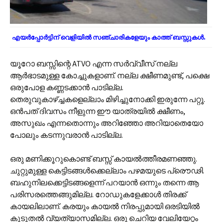
എയർപ്പോർട്ടിന് വെളിയിൽ സഞ്ചാരികളേയും കാത്ത് ബസ്സുകൾ.
യൂറോ ബസ്സിന്റെ ATVO എന്ന സർവ്വീസ് നല്ല
ആർഭാടമുള്ള കോച്ചുകളാണ്. നല്ല ക്ഷീണമുണ്ട്, പക്ഷെ
ഒരുപോള കണ്ണടക്കാൻ പാടില്ല.
തെരുവുകാഴ്ച്ചകളെല്ലാം മിഴിച്ചുനോക്കി ഇരുന്നേ പറ്റൂ.
ഒൻപത് ദിവസം നീളുന്ന ഈ യാത്രയിൽ ക്ഷീണം,
അസുഖം എന്നതൊന്നും അറിഞ്ഞോ അറിയാതെയോ
പോലും കടന്നുവരാൻ പാടില്ല.
ഒരു മണിക്കൂറുകൊണ്ട് ബസ്സ് കായൽത്തീരമണഞ്ഞു.
ചുറ്റുമുള്ള കെട്ടിടങ്ങൾക്കെല്ലാം പഴമയുടെ പ്രൌഢി.
ബഹുനിലക്കെട്ടിടങ്ങളെന്ന് പറയാൻ ഒന്നും തന്നെ ആ
പരിസരത്തെങ്ങുമില്ല. റോഡുകളേക്കാൾ തിരക്ക്
കായലിലാണ്. കരയും കായൽ നിരപ്പുമായി ഒരടിയിൽ
കൂടുതൽ വ്യത്യാസമില്ല. ഒരു ചെറിയ വേലിയേറ്റം