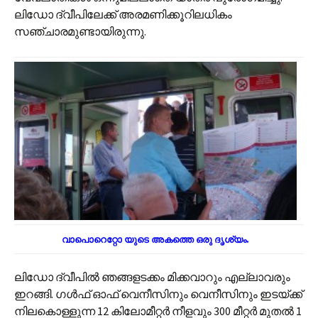
ലിഡോ ദ്വീപിലേക്ക് അരമണിക്കൂറിലധികം
സഞ്ചാരമുണ്ടായിരുന്നു.
വാപൊറെറ്റോ യുടെ അകത്തെ ഒരു ദൃശ്യം.
ലിഡോ ദ്വീപിൽ ഞങ്ങളടക്കം മിക്കവാറും എല്ലാവരും
ഇറങ്ങി. ഗൾഫ് ഓഫ് വെനീസിനും വെനീസിനും ഇടയ്ക്ക്
നിലകൊള്ളുന്ന 12 കിലോമീറ്റർ നീളവും 300 മീറ്റർ മുതൽ 1