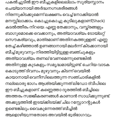
പകൽച്ചൂടിൽ ഈ ബീച്ചുകളിലെല്ലാം സൂര്യസ്നാനം
ചെയ്യാനായി അർദ്ധനഗ്നശരീരങ്ങൾ
നിരന്നുകിടക്കുമെന്ന് ലക്ഷണം വെച്ച് നോക്കിയാൽ
മനസ്സിലാക്കാം. കൊച്ചുകൊച്ചു കുടിലുകളാണ്(Shack)
കടൽത്തീരം നിറയെ. എണ്ണ തേക്കാനും, വസ്ത്രങ്ങളും
ബാഗുമൊക്കെ വെക്കാനും, അത്യാവശ്യം ടോയ്‌ലറ്റ്
സൌകര്യവും, മാത്രമാണ് അതിനകത്തുള്ളത്. എണ്ണ
തേച്ച് കഴിഞ്ഞാൽ ഉണങ്ങാനായി മലർന്ന് കിടക്കാനായി
ബീച്ച് മുഴുവനും നിരത്തിയിട്ടിട്ടുള്ള ബഞ്ചുകളും
അത്യാവശ്യം തണല് വേണമെന്നുണ്ടെങ്കിൽ
അതിനുള്ള കുടകളും സ‌മൃദ്ധമായിട്ടുണ്ട്. ചെറിയ വാടക
കൊടുത്ത് ദിവസം മുഴുവനും കിടന്ന് വെയിൽ
കായാനായി വെനീസിലെത്തുന്ന സഞ്ചാരികളിൽ
നല്ലൊരു ഭാഗം ആശ്രയിക്കുന്നത് ലിഡോ ദ്വീപിലെ
ഈ ബീച്ചുകളാണ്. കണ്ണെത്താ ദൂരത്തിൽ ബീച്ചിലെ
അത്തരം സജ്ജീകരണങ്ങൾ കാണാൻ സാധിക്കുന്നുണ്ട്.
അക്കൂട്ടത്തിൽ ഇടയ്ക്കിടയ്ക്ക് ചില റസ്റ്റോറന്റുകൾ
ഉണ്ടെങ്കിലും വൈകുന്നേരത്ത് ബീച്ചിൽ
ആളൊഴിയുന്നതോടെ അവയിൽ ഭൂരിഭാഗവും