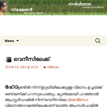
travelogues, book reviews, social issues,
cinema, memories & lot more…
niraksharan (നിരക്ഷരൻ)
Skip to content
Search
Menu
for:
വെനീസിലേക്ക്
Feb 10, 2012 @ 18:22
വിദേശം
ഹോ
ളണ്ടിൽ നിന്ന് ഇറ്റലിയിലേക്കുള്ള വിമാനം ഉച്ചയ്ക്ക്
രണ്ട് മണിക്ക് പറന്നുപൊങ്ങും. കൃത്യമായി പറഞ്ഞാൽ
ആംസ്റ്റർഡാമിൽ നിന്ന് വെനീസിലെ
ട്രെവീസോ
വിമാനത്താവളത്തിലേക്കാണ് യാത്ര. ആംസ്റ്റർഡാമിൽ