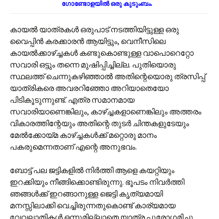
ഗോണ്ടോളയിൽ ഒരു കുടുംബം.
കായൽ യാത്രകൾ ഒരുപാട് നടത്തിയിട്ടുള്ള ഒരു
വൈപ്പിൻ കരക്കാരൻ ആയിട്ടും, വെനീസിലെ
കായൽക്കാഴ്‌ച്ചകൾ കണ്ടുകൊണ്ടുള്ള വാപൊറെറ്റോ
സവാരി ഒട്ടും തന്നെ മുഷിപ്പിച്ചില്ല. പുതിയൊരു
സ്ഥലത്ത് ചെന്നുകഴിഞ്ഞാൽ അതിന്റെയൊരു ത്രസിപ്പ്
യാത്രികരെ അവരറിഞ്ഞോ അറിയാതെയോ
പിടികൂടുന്നുണ്ട്. എത്ര സമാനമായ
സവാരിയാണെങ്കിലും, കാഴ്ച്ചകളാണെങ്കിലും അത്തരം
വികാരത്തിന്റേയും അതിന്റെ തുടർ ചിന്തകളുടേയും
മേൽക്കോയ്മ കാഴ്ച്ചകൾക്ക് മറ്റൊരു മാനം
പകരുമെന്നതാണ് എന്റെ അനുഭവം.
ബോട്ട് പല ജട്ടികളിൽ നിർത്തി ആളെ കയറ്റിയും
ഇറക്കിയും നീങ്ങിക്കൊണ്ടിരുന്നു. ഭൂപടം നിവർത്തി
ഞങ്ങൾക്ക് ഇറങ്ങാനുള്ള ജെട്ടി കൃത്യമായി
മനസ്സിലാക്കി വെച്ചിരുന്നതുകൊണ്ട് കാര്യമായ
വേവലാതികൾ ഒന്നുമില്ലാതെ യാത്ര പുരോഗമിച്ചു.