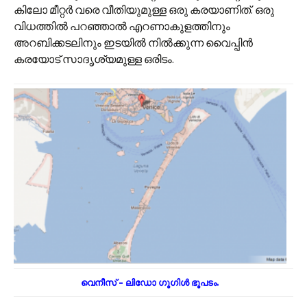
കിലോ മീറ്റർ വരെ വീതിയുമുള്ള ഒരു കരയാണിത്. ഒരു
വിധത്തിൽ പറഞ്ഞാൽ എറണാകുളത്തിനും
അറബിക്കടലിനും ഇടയിൽ നിൽക്കുന്ന വൈപ്പിൻ
കരയോട് സാദൃശ്യമുള്ള ഒരിടം.
വെനീസ് – ലിഡോ ഗൂഗിൾ ഭൂപടം.