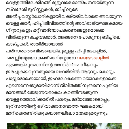
വെള്ളത്തിലേക്കിറങ്ങി മുട്ടുവരെ മാത്രം നനയ്ക്കുന്ന
സ്വദേശി ടൂറിസ്റ്റുകള്‍, ബീച്ചിലൂടെ
അല്‍പ്പവസ്ത്രധാരികളായി ലക്ഷ്യമില്ലാതെ അലയുന്ന
വെള്ളക്കാര്‍, ഹിപ്പി ജീവിതത്തിന്റെ അവിഭാജ്യഘടകമായ
ഗിറ്റാറുകളും മറ്റ് വാദ്യോപകരണങ്ങളുമൊക്കെ
വില്‍ക്കുന്ന കച്ചവടക്കാര്‍, അങ്ങനെ പോകുന്നു ബീച്ചിലെ
കാഴ്ച്ചകള്‍. രാത്രിയായാല്‍
പരിസരത്തെവിടെയെങ്കിലുമുള്ള ഹിപ്പി മടകളില്‍,
ചരസ്സിന്റേയോ കഞ്ചാവിന്റേയോ
വകഭേദങ്ങളില്‍
ഏതെങ്കിലുമൊന്നിന്റെ അനിര്‍വ്വചനീയവും
ഇരച്ചുകയറുന്നതുമായ ലഹരിയില്‍ ആട്ടവും കൊട്ടും
പാട്ടുമൊക്കെയായി, ഇഹലോകത്തെ വ്യഥകളൊക്കെ
എന്നെന്നേക്കുമായി മറന്ന് ജീവിതത്തിനുതന്നെ പുതിയ
മാനങ്ങള്‍ തേടുന്നവരാകാം കറങ്ങിനടക്കുന്ന
വെള്ളത്തൊലിക്കാരില്‍ പലരും. മദ്യത്തോടൊപ്പം,
ടൂറിസത്തിന്റെ ഒഴിവാക്കാനാവാത്ത ഘടകമായി
മാറിക്കൊണ്ടിരിക്കുകയാണല്ലോ മയക്കുമരുന്നും.