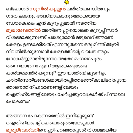
ബ്ലോഗര്‍
സുനില്‍ കൃഷ്ണന്‍
ചരിത്രപണ്ഡിതനും
ഗവേഷകനും അദ്ധ്യാപകനുമൊക്കെയായ
ഡോ:കെ.കെ.എന്‍ കുറുപ്പുമായി നടത്തിയ
മുഖാമുഖത്തില്‍
അതിനെപ്പറ്റിയൊക്കെ കുറുപ്പ് സാര്‍
വിശദമാക്കുന്നുണ്ട്. പരശുരാമന്‍ മഴുവെറിഞ്ഞാണ്
കേരളം ഉണ്ടാക്കിയത് എന്നതുതന്നെ ഒരു മിത്ത് ആയി
നിലനില്‍ക്കുമ്പോള്‍ കേരളത്തിന്റെ വടക്കേ അറ്റം
ഗോകര്‍ണ്ണമായിരുന്നോ അതോ മംഗലാപുരം
തന്നെയാണോ എന്ന് ആശങ്കപ്പെടേണ്ട
കാര്യമെന്തിരിക്കുന്നു!? ഈ യാത്രയിലുടനീളം
ചരിത്രസത്യങ്ങള്‍ക്കായി തപ്പിത്തടഞ്ഞ് കാലിടറിപ്പോയ
ഞാനെന്തിന് പുരാണങ്ങളിലേയും
ഐതിഹ്യങ്ങളിലേയും ചേര്‍ച്ചക്കുറവുകള്‍ക്ക് പിന്നാലെ
പോകണം?
അങ്ങനെ പോകണമെങ്കില്‍ ഇനിയുമുണ്ട്
ഐതിഹ്യങ്ങളിലെ പൊരുത്തക്കേടുകള്‍.
മുരുദ്വേശ്വറി
നെപ്പറ്റി പറഞ്ഞപ്പോള്‍ വിശദമാക്കിയ