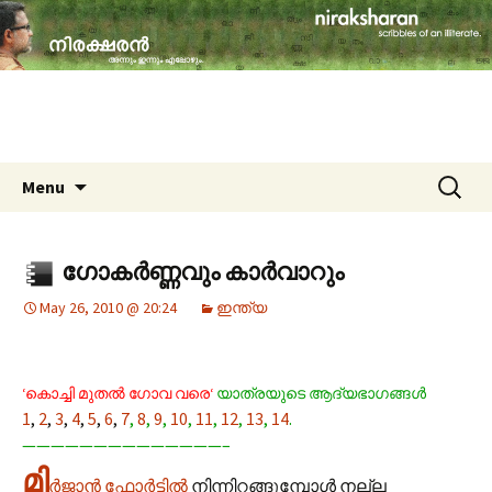
travelogues, book reviews, social issues,
cinema, memories & lot more…
niraksharan (നിരക്ഷരൻ)
Skip to content
Search
Menu
for:
ഗോകര്‍ണ്ണവും കാര്‍വാറും
May 26, 2010 @ 20:24
ഇന്ത്യ
‘കൊച്ചി മുതല്‍ ഗോവ വരെ‘
യാത്രയുടെ ആദ്യഭാഗങ്ങള്‍
1
,
2
,
3
,
4
,
5
,
6
,
7
,
8
,
9
,
10
,
11
,
12
,
13
,
14
.
——————————————–
മി
ര്‍ജാന്‍ ഫോര്‍ട്ടില്‍
നിന്നിറങ്ങുമ്പോള്‍ നല്ല