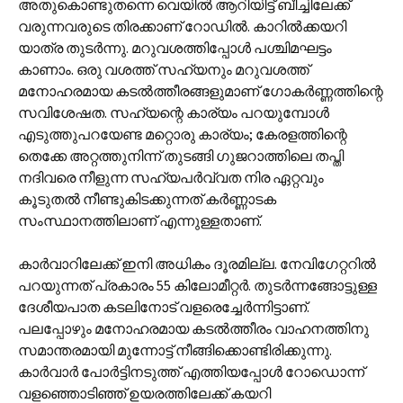
അതുകൊണ്ടുതന്നെ വെയില്‍ ആറിയിട്ട് ബീച്ചിലേക്ക്
വരുന്നവരുടെ തിരക്കാണ് റോഡില്‍. കാറില്‍ക്കയറി
യാത്ര തുടര്‍ന്നു. മറുവശത്തിപ്പോള്‍ പശ്ചിമഘട്ടം
കാണാം. ഒരു വശത്ത് സഹ്യനും മറുവശത്ത്
മനോഹരമായ കടല്‍ത്തീരങ്ങളുമാണ് ഗോകര്‍ണ്ണത്തിന്റെ
സവിശേഷത. സഹ്യന്റെ കാര്യം പറയുമ്പോള്‍
എടുത്തുപറയേണ്ട മറ്റൊരു കാര്യം; കേരളത്തിന്റെ
തെക്കേ അറ്റത്തുനിന്ന് തുടങ്ങി ഗുജറാത്തിലെ തപ്തി
നദിവരെ നീളുന്ന സഹ്യപര്‍വ്വത നിര ഏറ്റവും
കൂടുതല്‍ നീണ്ടുകിടക്കുന്നത് കര്‍ണ്ണാടക
സംസ്ഥാനത്തിലാണ് എന്നുള്ളതാണ്.
കാര്‍വാറിലേക്ക് ഇനി അധികം ദൂരമില്ല. നേവിഗേറ്ററില്‍
പറയുന്നത് പ്രകാരം 55 കിലോമീറ്റര്‍. തുടര്‍ന്നങ്ങോട്ടുള്ള
ദേശീയപാത കടലിനോട് വളരെച്ചേര്‍ന്നിട്ടാണ്.
പലപ്പോഴും മനോഹരമായ കടല്‍ത്തീരം വാഹനത്തിനു
സമാന്തരമായി മുന്നോട്ട് നീങ്ങിക്കൊണ്ടിരിക്കുന്നു.
കാര്‍വാര്‍ പോര്‍ട്ടിനടുത്ത് എത്തിയപ്പോള്‍ റോഡൊന്ന്
വളഞ്ഞൊടിഞ്ഞ് ഉയരത്തിലേക്ക് കയറി