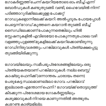
ഗോകര്‍ണ്ണത്ത് ചെന്ന് കയറിയതോടെ ഓം ബീച്ച് എന്ന്
ബോര്‍ഡുകള്‍ കണ്ടുതുടങ്ങി. വണ്ടി, ഹൈവേയില്‍ നിന്ന്
പടിഞ്ഞാറുദിക്കിലേക്കുള്ള പോക്കറ്റ്
റോഡുകളൊന്നിലേക്ക് കയറി. അല്‍പ്പദൂരം പോയപ്പോള്‍
പെട്ടെന്ന് റോഡ് കുത്തനെ കയറാന്‍ തുടങ്ങി. ബീച്ച്
സൈഡിലേക്കാണ് പോകുന്നതെങ്കിലും ഹില്‍
സ്റ്റേഷനുകളില്‍ എവിടെയോ പോകുന്നതുപോലെ വഴി
വളഞ്ഞുപുളഞ്ഞ് മുകളിലേക്ക് കയറിക്കൊണ്ടിരുന്നു.
റോഡിനിരുവശത്തും പറങ്കിമാവുകള്‍ പ്രത്യക്ഷപ്പെട്ടു
തുടങ്ങിയിരിക്കുന്നു.
ഗോവയിലേയും സമീപഭൂപ്രദേശങ്ങളിലേയും ഒരു
പ്രത്യേകതയാണ് പറങ്കിമാവുകള്‍. നല്ല ബെസ്റ്റ്
കാഷ്യൂ ഫെനിക്ക് (ഒന്നാന്തരം ചാരായം തന്നെ)
പേരുകേട്ട സ്ഥലമാണല്ലോ ഗോവ. പറങ്കിമാവ്
ഇല്ലാതെ എന്തോന്ന് ഫെനി ? ഗോവയ്ക്ക് തൊട്ടടുത്ത്
കിടക്കുന്ന പ്രദേശമായ ഗോകര്‍ണ്ണയിലും
കശൂമ്മാവുകള്‍ നിറയെ കാണുന്നതില്‍ അത്ഭുതം
കൂറേണ്ട കാര്യമില്ല.