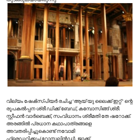
വില്യം ഷേക്‍സ്പിയര്‍ രചിച്ച ‘ആയ് യു ലൈക്ക് ഇറ്റ് ‘ ന്റെ
രൂപകല്‍പ്പന ശ്രീ.ഡിക്ക് ബേ‍ഡ്, കമ്പോസിങ്ങ് ശ്രീ.
സ്റ്റീഫന്‍ വാര്‍ബെക്ക്, സംവിധാനം ശ്രീമതി തേ ഷറോക്ക്.
അരങ്ങില്‍ പ്രധാന കഥാപാത്രങ്ങളെ
അവതരിപ്പിച്ചുകൊണ്ട് നവോമി
ഫ്രെഡറിക്കും‍(റോസലിന്‍ഡ്), ജാക്ക്