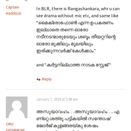
Captain
In BLR, there is Rangashankara, whr u can
Haddock
see drama without mic etc, and same like
“മൈക്രോഫോണ്‍ എന്ന ഉപകരണം
ഇല്ലാതെ തന്നെ ഓരോ
നടീനടന്മാരുടേയും ശബ്ദം തീയറ്ററിന്റെ
ഓരോ മുക്കിലും മൂലയിലും
ഇരിക്കുന്നവര്‍ക്ക് കേള്‍ക്കാം.”
and “കര്‍ട്ടനില്ലാത്ത നാടക സ്റ്റേജ് “
Reply
January 7, 2010 at 5:40 am
അസൂയാവഹം….അസൂയാവഹം…..എ
ണ്റ്റെ ശത്രു പട്ടികയില്‍ സന്തോഷ്‌
ORU
ജോര്‍ജ്‌ കുളങ്ങരയ്കു ശേഷം
YATHRIKAN