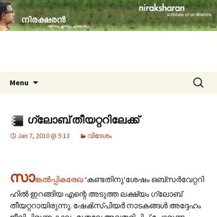
travelogues, book reviews, social issues,
cinema, memories & lot more…
niraksharan (നിരക്ഷരൻ)
Skip to content
Search
Menu
for:
ഗ്ലോബ് തീയറ്ററിലേക്ക്
Jan 7, 2010 @ 5:13
വിദേശം
സാ
ങ്കല്‍പ്പികരേഖ
‘കണ്ടതിനു‘ശേഷം ഒബ്സര്‍വേറ്ററി
ഹില്‍ ഇറങ്ങിയ എന്റെ അടുത്ത ലക്ഷ്യം ഗ്ലോബ്
തീയറ്ററായിരുന്നു. ഷേക്‍സ്പിയര്‍ നാടകങ്ങള്‍ അദ്ദേഹം