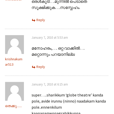
ഒരള്‍കൂടി….മുന്നില്‍ പെടാതെ
സൂക്ഷിക്കുക….സസ്നേഹം.
Reply
January 7, 2010 at 5:53 am
മനോഹരം,…. ഒറ്റ വാക്കില്‍….
മറ്റൊന്നും പറയാനില്ല
krishnakum
ar513
Reply
January 7, 2010 at 6:15 am
super…..sharikkum ‘globe theatre’ kanda
pole, avide irunnu (ninno) naadakam kanda
തെക്കു.......
pole..ennenkilum
kaananamennagrahikkunna